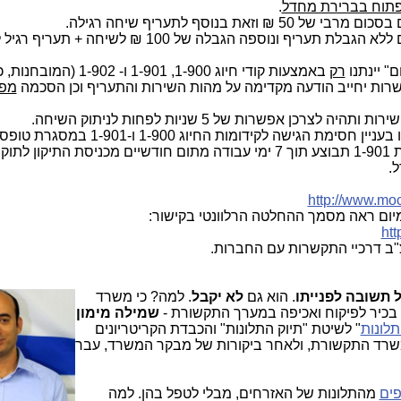
תוח בברירת מחדל
.
5. קידומת 1-902 הוקצתה לשירות פרימיום ללא הגבלת תעריף ונוספה הגבלה של 100 ₪ לשיחה
רק
באמצעות קודי חיוג 1-900, 1-901 ו- 1-902
השרות יחייב הודעה מקדימה על מהות השירות והתעריף וכן הסכמה
מפ
8. בנוסף, יתאפשר למנוי לסמן את בחירתו בעניין חסימת הגישה לקידומות החיו
לשירותים (חסימה בברירת מחדל לקידומת 1-901 תבוצע תוך 7 ימי עבודה מתום חודשיים מכניסת התיקו
http://www.moc
ht
 תשובה לפנייתו
. הוא גם
לא יקבל
. למה? כי משר
ד
בכיר לפיקוח ואכיפה במערך התקשורת -
שמילה מימון
לונות
" לשיטת "תיוק התלונות" והכבדת הקריטריונים
שרד התקשורת, ולאחר ביקורות של מבקר המשרד, עבר
ים
מהתלונות של האזרחים, מבלי לטפל בהן. למה