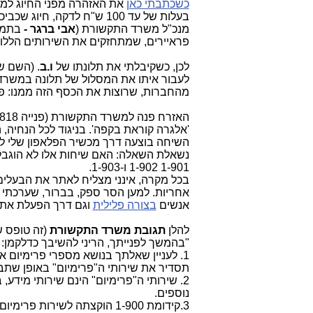
כשכתבתי כאן
את האזהרה מפני החיוג למספ
בעלות של עד 100 ש"ח לדקה,
מנכ"ל משרד התקשורת (
אבי ברגר -
בתמו
פראיירים, שמתחזקים את השירותים הללו 
לכן, כשקיבלתי את תלונתו של
ו.ב
. (השם ש
לעבור איתו את המסלול של תלונה במשרד
מהחברות, שרוצות את הכסף הזה ממנו: פלאפון ו-12
האזרח פנה למשרד התקשורת (
השיחה בוצעה דרך מכשיר הפלאפון שלי למספר 012-4090-672-0034 שזה מס
1-901 1-902 ו-1-903.
אחריות. למען הסר ספק, בברור, שערכתי 
אנשים
בצורה פלילית
וגם דרך הפעלת אתר '901 מיסטיקנים', אתר הגובל בפל
להלן
תגובת משרד התקשורת
(זה טופס שנ
"בהמשך לפנייתך, הריני להשיבך כדלקמן:
תסדיר את שירותי ה"פרימיום" באופן שתביא
2. שירותי ה"פרימיום" הינם שירותי מידע
נוספים.