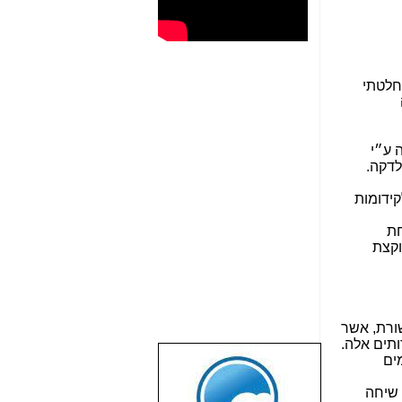
חלטתי
לעוקץ באתר המיסטיקנים 901 כנראה ע״י
כשלוש שעות, שבהן נגבה ממני תעריף של 12.9 ש״ח לדקה.
לא הוגבלו לקידומות
סרבות לקחת
וקצת
הוראת משרד התקשורת, אשר
ותים אלה.
מים
שבוע טוב לכל
הגולשים באשר
וסף לתעריף שיחה
הם!!!