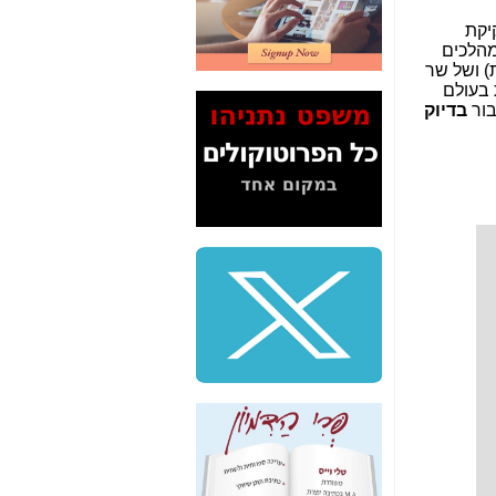
2" על תעלולי השר
יקת
משה כחלון -
כאן
הלכים
) ושל שר
המשך חשיפת הבלוף
 בעולם
ששמו "מהפיכת
בור
בדיוק
הסלולר" ואיך מסרסים
את הנתונים לציבור -
כאן
סיכום ביקור בסיליקון
ואלי - למה 3 הגדולות
משקיעות ומפתחות
באותם תחומים -
כאן
שלמה פילבר (עד
לאחרונה מנכ"ל משרד
התקשורת) - עד
מדינה? הצחקתם
אותי! -
כאן
"יש אפליה בחקירה"?
חשיפה: למה השר
משה כחלון לא נחקר
עד היום? -
כאן