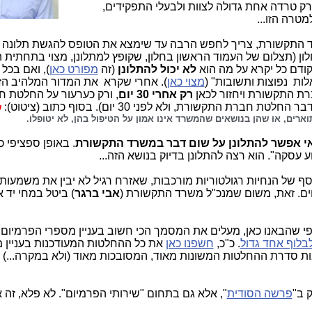
רק טרדה אחת גדולה לצוות ולבעלי התפקידים,
מטרה הזו...
ד התקשורת, צריך לחפש הרבה עד שימצא את הטופס להגשת תלונה (
ון (תצלום של העמוד הראשון בחלון, שקופץ למתלונן, מצוי בתחתית ה
קודם כל יקרא על מה הוא
לא יכול להתלונן
(זה
מפורט כאן
), ואם בכל 
ות נפוצות ותשובות" (
מצוי כאן
). אחרי שקרא את המדור המלהיב הז
רת התקשורת ויחזור לכאן
רק אחרי 30 יום
, ורק כערעור על החלטת 
 התקשורת, ולא לפני 30 יום). בסוף כתוב (ציטוט):
ש
רים, או שהן בנושאים שהמשרד אינו אמון על הטיפול בהן, לא יטופלו.
י אפשר להתלונן על שום דבר במשרד התקשורת
. באופן ספציפי כ
 עסקה". הוא רצה להתלונן בדיוק בנושא הזה...
ף של הנחיות רגולטוריות מורכבות, שאזרח רגיל לא יבין את משמעותן
ם. זאת, משום שמנכ"ל משרד התקשורת (
אבי ברגר
) ביטל במחי יד 
פי שהבאנו כאן, מעלים את המסמך הכי חשוב בעניין מספרי הפרמיום (
לבלוף אחד גדול
. כ"כ,
חשפנו כאן
את כל ההחלטות המעודכנות בעניין 
ת סדרת ההחלטות המשונות מאוד, המסובכות מאוד (ולא במקרה...)
ק ב"
פרשה הסודית
", אלא גם בתחום "שירותי הפרמיום". לא פלא, זה א