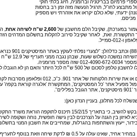
רי פרמיום בבריטניה וברומניה, חיוג בלתי חוקי
 חיוג שכביכול מתבצע לחו"ל, תרגיל הנעשה מזה זמן רב בחסות
נה) ידעתי, שלא כולם יקראו את אזהרתי ויש מספיק
מכיסם.
מור במערכת), שקיבל הלם מחשבון של
2,600 ש"ח לשיחה אחת
, ה
 התקשורת. זאת, לאחר שקיבל סירוב להקלות בתשלום המדהים הזה
0-סמייל.
פנייה 88818) וכתב כדלהלן: "לצערי נפלתי 
'אלגרה קוראת בקפה'. בניגוד לכל הנחיה, השיחה נמשכה 
פר מרומניה.
נשאלת השאלה: האם שיחות אלו לא הוגבלו לחשבון טלפון לסכום של 500 ש״ח לכל היותר והאם הן 
בכל מקרה, אינני מצליח לאתר את הבעלים או את שירות הלקוחות של אתר 901. כ"כ, 012 ופלאפון מ
מול מפעיל אתר 'כל המסטיקנים', המתקשרת 'אלגרה קוראת בקפה' ע
ילים".
שלח לכל מתלונן, בעניין הנדון כאן):
1. לעניין שאלתך בנושא מספרי פרימיום אבקש להשיב, כי בתאריך 15/2/15 תיכנס לתוקפה 
 לאיזון בין הגנה על הצרכנים לבין גישה חופשית, נוחה ושקופה לשיר
, בידור, ייעוץ והשתתפות בהגרלות, שמחייבים את חשבון המנוי בתשלו
3.קידומת 1-900 הוקצתה לשירות פרימיום במחיר אחיד, שאינו עולה על 0.5 ₪ לדקת שיחה וזאת בנ