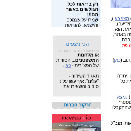
רק בריאות לכל
מאות מחקרים
שלו?-
כאן
הגולשים באשר
מצויים
כאן
.
הם!!!
פרשת "
המרגל
שמרו על עצמכם
מצוי כאן
),
מחפש תוכנות
הסודי
": עדכונים
והישמעו להוראות
ידיעה).
חופשיות? תוכל
שוטפים על פרשת
פיקוד העורף!!
זאת הוא
למצוא
משחקים
,
תוכנות
הריגול המצויה תחת
ה באתר,
לפרטיים
ו
תוכנות
צא"פ -
כאן
.
חברת
לעסקים
,
תוכנות
הכי ניצפים
לצילום ותמונות
, הכל
ימת
מלחמת חרבות ברזל
בחינם.
או
מלחמת
המשפטנים
... הסודות
תוב (
כאן
),
מעוניין לבנות ולתפעל
של הפצ"רית -
כאן
.
אתר אישי או עסקי
מקצועי?
לחץ כאן
.
תאגיד השידור -
. יתרה
"עלינו". איך עשו עלינו
את כל
סיבוב והשאירו את
אגרת הטלוויזיה -
כאן
ו
נמצא
איך אני יודע כמה
מספרי
מגהרץ יש בחיבור
 שהתקבלו
LTE? מי ספק הסלולר
המהיר בישראל? -
כאן
ותו מנכ"ל
חשיפת מה שאילנה
דיין לא פרסמה ב"ערוץ