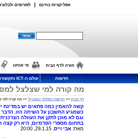
|
אפליקציות בחינם
לפורומים ולבלוגים
מי אנחנו
חזרה לדף הבית
חדשות
עולם ה-ICT ותקשורת
מה קורה למי שצלצל למספר פרמיום וחו
דף הבית
>>
חדשות הסלולר והמובייל
>> מה קורה למי שצלצל למס
קשה להאמין כמה פתאים יש במדינת יש
כשמגיע החשבון על השיחה הזו. הדבר 
וגם לא מוכן לתקן את העוולה הצרכני
בתחום מספרי הפרמיום, היא רק קצה ה
מאת:
אבי וייס
, 29.1.15, 20:00