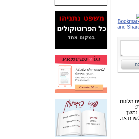
שנתנו לסלקום? -
כאן
המסמכים בנושא בזק-
Yes (תיק 4000)
מוכיחים "תפירת תיק"
לאיש הלא נכון! -
כאן
עובדות ומסמכים
המוסתרים מהציבור:
האם ביבי כשר
תקשורת עזר לקב'
בזק? -
כאן
מה מקור ה-Fake
News שהביא לתפירת
תיק לביבי והעלמת
החשודים הנכונים -
כאן
אחת הרגליים של "תיק
4000 התפור"
התמוטטה היום
בניצחון (כפול) של בזק
-
כאן
איך כתבות מפנקות