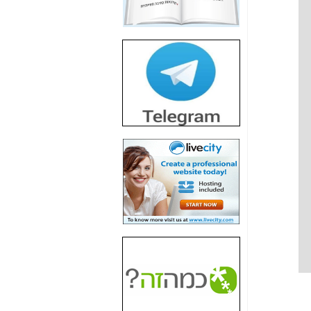
חשיפת חשד לשחיתות
הדומה לזו של "תיק
4000" אך בתחום
הסלולר -
כאן
חשיפת מה שלא
רוצים שתדעו בעניין
פריסת אנלימיטד
(בניחוח בלתי נסבל) -
כאן
חשיפה: איוב קרא
אישר לקבוצת סלקום
בדיוק מה שביבי אישר
ל-Yes ולבזק -
כאן
האם השר איוב קרא
היה צריך בכלל לחתום
על האישור, שנתן
לקבוצת סלקום? -
כאן
האם ביבי וקרא קבלו
בכלל תמורה עבור
ההטבות הרגולטוריות