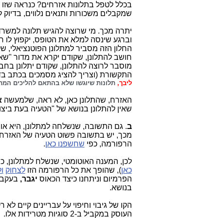
בכלל לטפל בתלונות אזרחים? כנראה שזו 
שמקבלים משכורות ותנאים נלווים, בדיוק ל
יתרה מכך. מי שרוצה להגיש תלונה למשר
וברגע שינסה למלא את הטופס, יקפוץ לו חל
החלון הזה מסביר למתלונן הפוטנציאלי, ש
חושב להתלונן, שקודם יקרא את מדור "שאל
מוסבר לרוצה להתלונן, שקודם יתלונן בחב
התקשורת (וצריך להציג מסמכים בכתב בדבר החלטת חברת
ליבך,
תלונות שיוגשו שלא בהתאם להליכים המתוא
האזרח, שהתלונן כאן, לא ראה, שלמעשה
א
שאין להתלונן בנושא של "הטעיה בעת ביצוע
ב
. גם התשובה, שנשלחה למתלונן, היא אוס
מכך, יש בתשובה פשוט הטעיה של האזרחי
הרפורמה, כפי
שחשפנו כאן
.
לכן, המענה האוטומטי, שנשלח למתלונן, כ
כאן
), שהופך את כל הרפורמה הזו
לצחוק
ו
הפרמיום וניתחנו כיצד הכאוס
יגבר,
בעקבו
בנושא.
הקו של גיבוי וחיפוי על עבריינים קיים לא ר
העוסק במקביל ב-2 סוגיות מטרידות אלו.