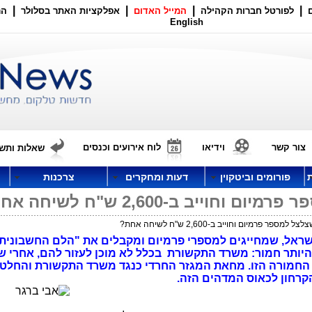
|
|
|
|
לפורטל חברות הקהילה
המייל האדום
אפלקציות האתר בסלולר
הר
English
צור קשר
וידיאו
לוח אירועים וכנסים
שאלות ותשו
פורומים וביטקוין
דעות ומחקרים
צרכנות
ייב ב-2,600 ש"ח לשיחה אחת?
פר פרמיום וחוייב ב-2,600 ש"ח לשיחה אחת?
ראל, שמחייגים למספרי פרמיום ומקבלים את "הלם החשבונית"
היותר חמור: משרד התקשורת בכלל לא מוכן לעזור להם, אחרי ש
ת החמורה הזו. מחאת המגזר החרדי כנגד משרד התקשורת והחלטו
קרחון לכאוס המדהים הזה.