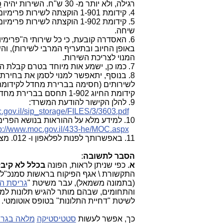
רגילה, ולא יותר מ- 30 ש"ח. השירות יהיה
פ
4. קידומת 1-901 הוקצתה לשירות פרימיום בסכום מרבי של 50 ₪ וזאת בנוסף לתעריף שיחה רגילה.
שיחה.
6. האסדרה קובעת, כי כל שירותי ה"פרימיום" יינתנו
באופן החיוב ובתעריף המרבי לשירות), ו
המנוי לצריכת השירות.
7. כמו כן, ישמע אות מיוחד בטרם קבלת השירות ותהיה לצרכן אפשרות של 5 שניות לפחות לניתוק השיחה.
קידומת החיוג 1-902 תחסם בברירת מחדל.
9. להלן הקישור להודעת המשרד:
.gov.il/sip_storage/FILES/3/3603.pdf
10. למידע מלא על ההוראות בנושא הפרימיום ראה מסמך ההחלטה הרלוונטי בקישור:
tp://www.moc.gov.il/433-he/MOC.aspx
11. באפשרותך לפנות לפלאפון ו- 012. מצ"ב דרכיי התקשרות עם החברות.
הסבר לתשובה
:
א
. כפי שניתן לראות, הפונה
בכלל לא קיבל
התקשורת \ אגף הפיקוח בראשות סמנכ"ל 
(בתמונה משמאל), עבר משיטת "
גריסת הת
והתחומים, שבהם מותר להגיש תלונות למ
לשיטת "דחיית התלונות" בטופס אוטומטי.
כך, אפשר לעשות
סטטיסטיקה
מלאה בגרפ