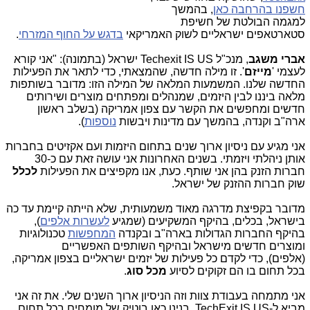
חשפנו בהרחבה כאן
, בהמשך
למגמה הבולטת של חשיפת
סטארטאפים ישראליים לשוק האמריקאי
בדגש על החוף המזרחי
.
אברי משגב
, מנכ"ל Techexit IS US ישראל (בתמונה): "אני קורא
לעצמי '
מייזם
'. זו מילה חדשה, שהמצאתי, כדי לתאר את הפעילות
החדשה שלנו. המשמעות המלאה של המילה הזו: מדובר בשותפות
מלאה ביננו לבין היזמים, שמנהלים ומפתחים מוצרים ושירותים
חדשים ומחפשים את הקשר עם צפון אמריקה (בשלב ראשון
ארה"ב וקנדה, בהמשך עם מדינות ויבשות
נוספות
).
אני מגיע עם ניסיון ארוך שנים בתחום היזמות ועם אקזיטים בחברות
אותן ניהלתי ויזמתי. בשנים האחרונות אני עושה זאת עם כ-30
חברות הזנק בהן אני שותף. כעת, אנו מקפיצים את הפעילות
לכלל
שוק חברות ההזנק של ישראל.
מדובר בקפיצת מדרגה מאוד משמעותית, שלא הייתה קיימת עד כה
בישראל, בכלים, בהיקף המשקיעים (שמגיע
לעשרות אלפים
),
בהיקף החברות הגדולות בארה"ב ובקנדה
המחפשות
טכנולוגיות
ומוצרים חדשים מישראל ובהיקף השותפים האפשריים
(אלפים), כדי לקדם כל פעילות של יזמים ישראליים בצפון אמריקה,
בכל תחום בו הם זקוקים לסיוע
מכל סוג
.
אני מתמחה בעבודת צוות וזה הניסיון ארוך השנים שלי. את זה אני
מביא ל-TechExit IS US. בנינו כאן בוטיק של מומחים בכל תחום,