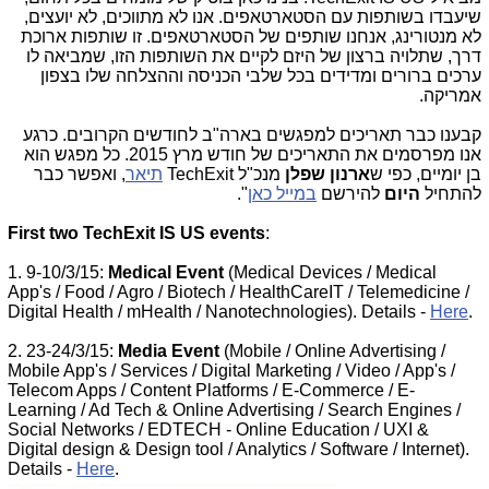
שיעבדו בשותפות עם הסטארטאפים. אנו לא מתווכים, לא יועצים,
לא מנטורינג, אנחנו שותפים של הסטארטאפים. זו שותפות ארוכת
דרך, שתלויה ברצון של היזם לקיים את השותפות הזו, שמביאה לו
ערכים ברורים ומדידים בכל שלבי הכניסה וההצלחה שלו בצפון
אמריקה.
קבענו כבר תאריכים למפגשים בארה"ב לחודשים הקרובים. כרגע
אנו מפרסמים את התאריכים של חודש מרץ 2015. כל מפגש הוא
בן יומיים, כפי ש
ארנון שפלן
מנכ"ל TechExit
תיאר
, ואפשר כבר
להתחיל
היום
להירשם
במייל כאן
".
First two TechExit IS US events
:
1. 9-10/3/15:
Medical Event
(Medical Devices / Medical
App's / Food / Agro / Biotech / HealthCareIT / Telemedicine /
Digital Health / mHealth / Nanotechnologies). Details -
Here
.
2. 23-24/3/15:
Media Event
(Mobile / Online Advertising /
Mobile App's / Services / Digital Marketing / Video / App's /
Telecom Apps / Content Platforms / E-Commerce / E-
Learning / Ad Tech & Online Advertising / Search Engines /
Social Networks / EDTECH - Online Education / UXI &
Digital design & Design tool / Analytics / Software / Internet).
Details -
Here
.