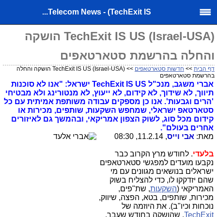
Telecom News - (TechExit IS...
(TechExit IS US (Israel-USA הושקה
והחלה בהרשמת סטארטאפים
דף הבית
>>
חדשות סטארטאפים
>> (TechExit IS US (Israel-USA הושקה והחלה
בהרשמת סטארטאפים
אברי משגב, מנכ"ל TechExit IS US ישראל: "אנו לא סוכנות
תיווך, לא שידוך, לא קידום, לא ייעוץ, לא מנטורינג ולא מבטיחי
'הרים וגבעות'. אנו כן מספקים עבודה משותפת אמיתית עם כל
סטארטאפ ישראלי, שמחפש השקעות, שותפים, מכירות או
קידום מכל סוג, לשוק הצפון אמריקאי, ובהמשך גם לאיזורים
אחרים בעולם".
מאת:
אבי וייס
, 11.2.14, 08:30
בלעדי
. לחודש מרץ הקרוב כבר
נקבעו מועדים למפגשי סטארטאפים
ישראלים בנושאים מגוונים עם מי
שהם יזדקקו לו, כדי להצליח בשוק
האמריקאי (
השקעות
, שת"פים,
מכירות, שותפים, בטא, הפצה, שיווק,
נוכחות וכיו"ב). את היוזמה של
TechExit
, שהושקה בחודש שעבר,