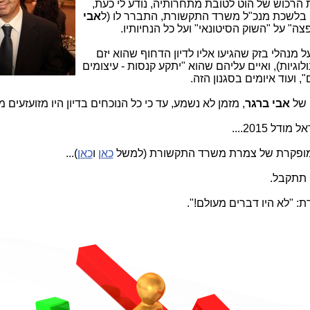
 הרכוש של הוט לטובת מתחרותיה, נודע לי כעת,
ם בלשכת מנכ"ל משרד התקשורת, התברר לו (ל
אבי
ה" על "השוק הסיטונאי" ועל כל הנחיותיו.
מנהלי בזק שהגיעו אליו לדיון הדחוף שהוא יזם
וגיות), ואיים עליהם שהוא "יתקע קנסות - עיצומים
 ועוד איומים בסגנון הזה.
 של
אבי ברגר
, מזמן לא נשמע, עד כי כל הנוכחים בדיון היו מזועזעים מ
 2015....
המופקרת של צמרת משרד התקשורת (למשל
כאן
ו
כאן
)...
 תתקבל.
 "לא היו דברים מעולם!".