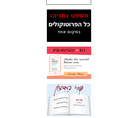
שנתנו לסלקום? -
כאן
המסמכים בנושא בזק-
Yes (תיק 4000)
מוכיחים "תפירת תיק"
לאיש הלא נכון! -
כאן
עובדות ומסמכים
המוסתרים מהציבור:
האם ביבי כשר
תקשורת עזר לקב'
בזק? -
כאן
מה מקור ה-Fake
News שהביא לתפירת
תיק לביבי והעלמת
החשודים הנכונים -
כאן
אחת הרגליים של "תיק
4000 התפור"
התמוטטה היום
בניצחון (כפול) של בזק
-
כאן
איך כתבות מפנקות