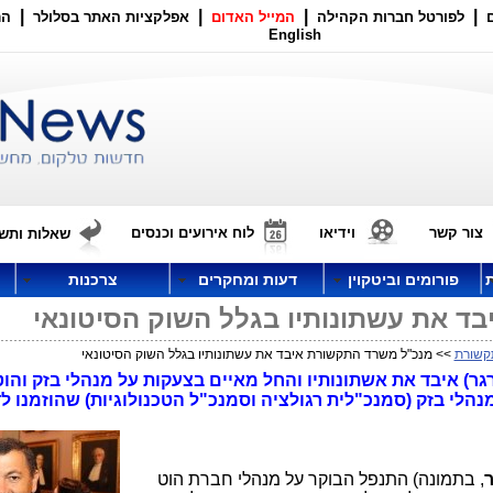
|
|
|
|
לפורטל חברות הקהילה
המייל האדום
אפלקציות האתר בסלולר
הר
English
צור קשר
וידיאו
לוח אירועים וכנסים
שאלות ותשו
פורומים וביטקוין
דעות ומחקרים
צרכנות
ד את עשתונותיו בגלל השוק הסיטונאי
קשורת
>> מנכ"ל משרד התקשורת איבד את עשתונותיו בגלל השוק הסיטונאי
ר) איבד את אשתונותיו והחל מאיים בצעקות על מנהלי בזק והו
לי בזק (סמנכ"לית רגולציה וסמנכ"ל הטכנולוגיות) שהוזמנו לד
ר
, בתמונה) התנפל הבוקר על מנהלי חברת הוט