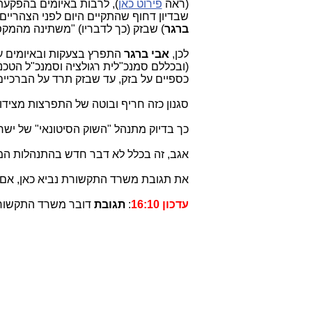
(ראה
פירוט כאן
), לרבות באיומים בהפקעת
שבדיון דחוף שהתקיים היום לפני הצהריי
ברגר
) שבזק (כך לדבריו) "משתינה מהמקפצ
לכן,
אבי ברגר
התפרץ בצעקות ובאיומים על 
(ובכללם סמנכ"לית רגולציה וסמנכ"ל הטכנול
כספיים על בזק, עד שבזק תרד על הברכיים",
סגנון כזה חריף ובוטה של התפרצות מצידו
כך בדיוק מתנהל "השוק הסיטונאי" של ישראל מודל
אגב, זה בכלל לא דבר חדש בהתנהלות 
את תגובת משרד התקשורת נביא כאן, אם
עדכון 16:10
:
תגובת
דובר משרד התקשורת: