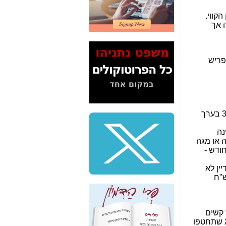
2" על תעלולי השר
משה כחלון -
כאן
המשך חשיפת הבלוף
ששמו "מהפיכת
הסלולר" ואיך מסרסים
את הנתונים לציבור -
כאן
סיכום ביקור בסיליקון
ואלי - למה 3 הגדולות
משקיעות ומפתחות
באותם תחומים -
כאן
שלמה פילבר (עד
לאחרונה מנכ"ל משרד
התקשורת) - עד
מדינה? הצחקתם
אותי! -
כאן
"יש אפליה בחקירה"?
חשיפה: למה השר
משה כחלון לא נחקר
עד היום? -
כאן