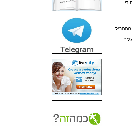
חשיפת חשד לשחיתות
הדומה לזו של "תיק
4000" אך בתחום
הסלולר -
כאן
חשיפת מה שלא
רוצים שתדעו בעניין
פריסת אנלימיטד
(בניחוח בלתי נסבל) -
כאן
חשיפה: איוב קרא
אישר לקבוצת סלקום
בדיוק מה שביבי אישר
ל-Yes ולבזק -
כאן
האם השר איוב קרא
היה צריך בכלל לחתום
על האישור, שנתן
לקבוצת סלקום? -
כאן
האם ביבי וקרא קבלו
בכלל תמורה עבור
ההטבות הרגולטוריות