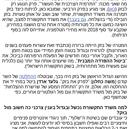
מה שאני מכנה: "התרמית הצרכנית של העשור", פרק הנוגע רק
לבזק (
כאן
), אני מגיע בפרק הרביעי, שמובא כאן, לניתוח כיצד בזק
תמרנה את משרד התקשורת, שחזר שוב ושוב על אותן טעויות. בזק
הובילה (ודי בהצלחה,
גם בעבר
) את משרד התקשורת למצב, שהיא
השיגה כמעט את כל מטרותיה (מטרה אחת טרם הושגה במחירון,
שנקבע עד סוף 2018 והיא מחירי הטלפוניה. אתייחס לזה בסוף
הניתוח).
המטרה של בזק הייתה ברורה (וכתבתי זאת עשרות פעמים בשנים
האחרונות): להרוויח ובגדול בטווח הזמן המיידי וגם בטווח הזמן
הארוך, ולקבל אחרי כמה חודשים של הפעלת הרפורמה כביכול, את
"
ביטול ההפרדה המבנית
", מה שיעצים אותה עוד יותר (גם כלכלית
וגם מעשית מול מתחרותיה, בשוק התקשורת הישראלי).
ההישג הגדול הראשון של בזק היה בכך, שבוטלה
ההחלטה
של השר
קודם (
משה כחלון
) "לפרק את בזק".
גלעד ארדן
ביטל במחי יד את
ההחלטה הזו. אולם, זה רק "התחלת המסע של שרשרת ההצלחות"
של בזק מול משרד התקשורת וגם מול רגולטורים אחרים, כפי
שנחשוף כאן.
למה משרד התקשורת נכשל ובגדול בענין צרכני כה חשוב מול
בזק?
כי עובדים שם בשיטת ה"שלוף", תוך ניגודי אינטרסים פנימיים
וחיצוניים רבים ואפילו חשבון בסיסי לא יודעים לעשות. אני מציג
זאת ב-2 טבלאות המצויות בתחתית העמוד להמחשה למה אני