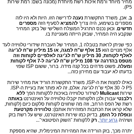
מחיר מיוחד ורמת איכות רשת מיוחדת (מכונה בשם: רמת שירות
P5).
ב
. אכן, משרד התקשורת
נענה
לדרישה הזו. היות ולא היו לזה
מספרים בשימוע, היה צריך
להמציא
לסעיף הזה
מספרים
חדשים
. וכאן נכנס התרגיל המוצלח השלישי של בזק: המחיר
שנקבע היה המחיר, שבזק הייתה מעוניינת בו.
כפי שניתן לראות בטבלה 1, המחיר של העברת שידורי טלוויזיה לעד
אלף מנויים הוא
15 אלף ש"ח למגה, או 15 מיליון ש"ח לג'יגה
לאלף לקוחות, 30 מיליון ש"ח לג'יגה לאלפיים לקוחות וזה
מטפס בהדרגה עד 108 מיליון ש"ח לג'יגה ל-7 אלף לקוחות
ומעלה.
פשוט מדהים בכל קנה מידה. ברור, ששום ISP שפוי
בדעתו לא יעבוד עם מחירון כזה...
כאילו לפצות את ה-ISP, משרד התקשורת הוריד את מחיר שירות
P5 ל- 30 אלף ש"ח לג'יגה. אולם, זה לא פותר את בעיית ה-ISP.
שירות
Mulicast
לשידור טלוויזיה באיכות ללקוחות
הפך
ללא
רלבנטי
עבורן ולכן הלקוחות יקבלו טלוויזיה על האינטרנט
באותה
רשת של הפס הרחב, וזה מה שחווים לקוחות סלקום כיום (לקוחות,
שלא קראו את הכתבות המזהירות אותם):
טלוויזיה מקרטעת
ונופלת כל הזמן
, בדיוק כמו שירות האינטרנט, שיש על רשת בזק
ושיהיה
גרוע יותר
,
רק
ללקוחות "השוק הסיטונאי"...
יתרה מכך, בזק הורידה את המהירות המינימלית, שהיא מספקת