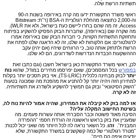
תשתיות הרשת שלה.
ראשי משרד התקשורת ידעו מה קרה באירופה בשנות ה-90
וה-2,000 כתוצאה מהחלת רגולציית ה-BSA (ר"ת:
Bitstream
Access,
זה מה שהם בחרו ליישם כעת בישראל, ולא את WLR).
מה שקרה שם (באירופה), שחברות הבזק הפסיקו להשקיע בפיתוח
ותחזוקת התשתיות הקוויות, כי חברות הבזק שם באירופה אמרו
לרגולטורים: אם הלקוחות לא שלנו, זה לא הדאגה שלנו לפתח את
הרשת ולתחזק אותה טוב, כי הרווחים שיהיו (אם יהיו) עקב
הההשקעות הכבדות הנדרשות לשדרוגים, הם לא שלנו.
לכן, ראשי משרד התקשורת כאן בישראל חשבו (וגם כתבו זאת
במפורש
בכל המסמכים), שאם יפרסמו מחירים במודל, שהוא
נוח
יותר
לבזק מבחינה כלכלית (TS-LRIC), אזי בזק תסכים יותר בקלות
למחירון הזה ויהיה יותר קל להתניע את מהפכת מה שמכונה בטעות
"השוק הסיטונאי" ובזק גם תמשיך להשקיע ולשדרג את תשתיותיה.
זה לא קרה
.
אז למה בזק לא קיבלה את המחירון, שהיה אמור להיות נוח לה,
בשיטת החישוב המקלה עליה?
הסיבה מאוד פשוטה וכבר הסברתי אותה עשרות פעמים. מה
שמעניין את בזק בראש וראשונה זה הורדת חסמי "ההפרדה
המבנית".
זהו
. כל השאר נראה לה לכל היותר מה שאני יכול לכנות:
"מטרד רגולטורי של כמה קשקשנים במשרד התקשורת, שלא
יודעים איפה הם חיים".