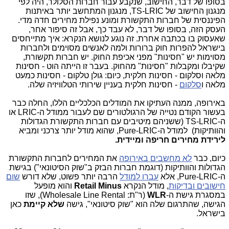
בסופו של דבר, החישוב, שנקבע עבור חברות הסלולר, היה לפי
מנגנון החישוב של TS-LRIC, מנגנון המתחשב יותר באיתנות
הפיננסית של חברות התקשורת ומונע נפילת מחירים חדה מדי.
העסק הזה, בסופו של דבר, לא עבד כך, אבל זה סיפור אחר,
שאעסוק בו בכתבה אחרת. זה נוגע לנושא הנקרא: איך מתייחסים
בישראל להפרות חוק ברורות ולמה לאנשים מסוימים ולחברות
מסוימות יש "חסינות" מפני אכיפת החוק. יש חברות תקשורת,
שקיבלו ומקבלות "חסינות" מהחוק. בעבר זו הייתה הוט - חסינות
מלאה וסלקום - חסינות חלקית, כיום: גולן טלקום - חסינות כמעט
מלאה ו
סלקום
- חסינות חלקית בעניין שירותי הטלוויזיה שלה.
באירופה, ממנה העתיקו את המודלים הכלכליים הללו, החלה כבר
בעשור הקודם נטייה של הרגולטורים שם לעבור ממודל ה-LRIC או
ה-TS-LRIC (ששניהם מיטיבים עם חברות התקשורת הגדולות
והוותיקות) למודל ה-Pure-LRIC, שהוא מודל יותר צרכני ומביא
לירידת מחירים חריפה ומיידית.
כיום, כבר
לא מחשבים באירופה
את המחירים לחברות התקשורת
הגדולות והוותיקות (דוגמת חברות הבזק ב"שוק הסיטונאי") בגישת
ה-Pure-LRIC, אלא
עברו למודל
הרבה יותר פשוט, שלא דורש
שום
חישובים ובדיקות
, מודל הנקרא
Retail Minus
והוא מופעל
במסגרת גישת ה-
WLR
(ר"ת: Wholesale Line Rental), שזו
הגישה, שהתרגום שלה הוא "שוק סיטונאי", גישה
שלא קיימת
כאן
בישראל.