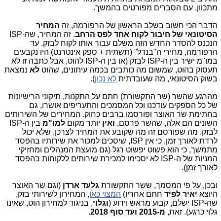
מתכוון, עם הסברים מפורטים בהמשך.
הדבר הכי חשוב בשלב הראשון של הרפורמה, זה
המחיר
הסיטונאי של חיבור לקוח אחד לפס הרחב
. זה המחיר, שה-ISP
הנכנס להסדר החדש הזה משלם עבור אותו לקוח לבזק. עד
הרפורמה, מחירי ה"בנדל" (תשתית + ספק אינטרנט) היו נקבעים
במו"מ ישיר בין ה-ISP לבזק (או בין ה-ISP להוט, אבל כתבה זו לא
תעסוק בהוט, שמשום מה כותבים בכמה עיתונים, שהוט
לא
נמצאת
בשוק הסיטונאי, מה שעובדתית
לא נכון
).
מהרגע שהשר (שר התקשורת) חתם על התקנות, תיקוני הרישיונות
של כל הספקים עודכנו וכל המסמכים והתעריפים אושרו, גם
בחתימת שר האוצר ופורסמו ברבים כחוק. המחירים של השירותים
השונים הם אלה, שהשר פרסם,
ואין
יותר מקום
למו"מ
בין ה-ISP
לבזק. מה שפורסם זה מה שקובע את המחיר לצרכן, שלא יכול
לרדת לאורך זמן, כי אין ISP, שיסכים למכור את שירותיו בהפסד
מתמשך, כי הוא פשוט יפשוט רגל (גם מועצת המנהלים ומחזיקי
המניות של ה-ISP לא יסכימו למכירת שירותים ללקוחות בהפסד
לאורך זמן).
ובכן, על פי המסמך, ששר התקשורת
גלעד ארדן
(וגם שר האוצר
היוצא
יאיר לפיד
חתם אחריו)
המצוי כאן
, המחירון לשירותי בזק,
שה-ISP ישלם, קבוע מראש וידוע (
וגלוי
, בניגוד למחירון הוט, שאינו
גלוי כרגע). זאת,
מ-2015 ועד סוף 2018
.