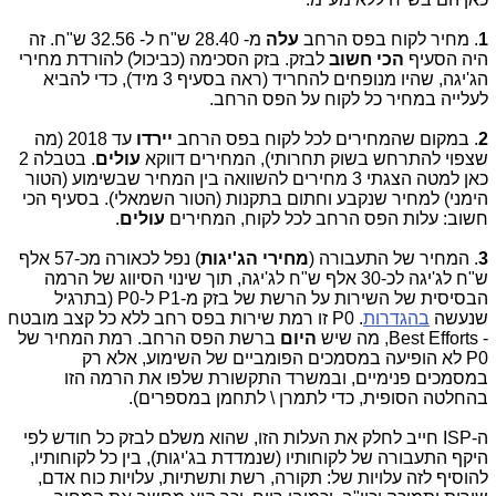
1
. מחיר לקוח בפס הרחב
עלה
מ- 28.40 ש"ח ל- 32.56 ש"ח. זה
היה הסעיף
הכי חשוב
לבזק. בזק הסכימה (כביכול) להורדת מחירי
הג'יגה, שהיו מנופחים להחריד (ראה בסעיף 3 מיד), כדי להביא
לעלייה במחיר כל לקוח על הפס הרחב.
2
. במקום שהמחירים לכל לקוח בפס הרחב
יירדו
עד 2018 (מה
שצפוי להתרחש בשוק תחרותי), המחירים דווקא
עולים
. בטבלה 2
כאן למטה הצגתי 3 מחירים להשוואה בין המחיר שבשימוע (הטור
הימני) למחיר שנקבע וחתום בתקנות (הטור השמאלי). בסעיף הכי
חשוב: עלות הפס הרחב לכל לקוח, המחירים
עולים
.
3
. המחיר של התעבורה (
מחירי הג'יגות
) נפל לכאורה מכ-57 אלף
ש"ח לג'יגה לכ-30 אלף ש"ח לג'יגה, תוך שינוי הסיווג של הרמה
הבסיסית של השירות על הרשת של בזק מ-P1 ל-P0 (בתרגיל
שנעשה
בהגדרות
. P0 זו רמת שירות בפס רחב ללא כל קצב מובטח
- Best Efforts, מה שיש
היום
ברשת הפס הרחב. רמת המחיר של
P0 לא הופיעה במסמכים הפומביים של השימוע, אלא רק
במסמכים פנימיים, ובמשרד התקשורת שלפו את הרמה הזו
בהחלטה הסופית, כדי לתמרן \ לתחמן במספרים).
ה-ISP חייב לחלק את העלות הזו, שהוא משלם לבזק כל חודש לפי
היקף התעבורה של לקוחותיו (שנמדדת בג'יגות), בין כל לקוחותיו,
להוסיף לזה עלויות של: תקורה, רשת ותשתיות, עלויות כוח אדם,