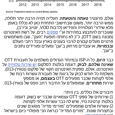
אולם, פרונטיר
טעתה והוטעתה
. העלייה תהיה הרבה יותר תלולה,
ממש הרבה יותר, משום שבחישובי התחזית כאן לא נכללו באופן
מלא שידורי הטלוויזיה והווידיאו (לרבות VOD, יוטיוב וכיו"ב),
שעוברים להתבצע במהירות וע"י
ספקים
רבים, על רשת האינטרנט
(מכונה בשם OTT). כ"כ לא נחזתה תופעת "הענן", שבו משתמשים
פרטיים מעלים קבצים לגיבוי בעננים בארץ ובכל רחבי העולם
ובכמויות
, או עובדים מרחוק ב"ענן" ומעלים ומורידים נתונים
ב"ענן".
כבר
היום
, כל ה-ISP ובמיוחד הגדולים משלמים על תעבורת OTT
שאינה שלהם, לבזק
. דוגמה בולטת: לסלקום
יש שירות טלוויזיה
על
האינטרנט, אולם, ספקית האינטרנט הקווי של סלקום (נטוויז'ן-013),
משלמת כל חודש לבזק על ג'יגות של תעבורת עשרות רבות של
אלפי לקוחות שכבר מפעילים OTT
בעצמם,
או מספקי
שירות
מתחרים
, שמופעלים על החיבור רחב הפס של נטוויז'ן-013.
חיבורים אלו כוללים, בין היתר:
1) שירותים של ספקי OTT עצמאיים שכבר יש בשוק. דוגמה
בולטת: קרטינה טיוי, שיש לה כבר עשרות אלפי לקוחות.
2) עשרות אלפים שמפעילים "מזרימי מדיה" מסוגים שונים
ובתצורות שונות. "מזרים המדיה" כנראה הכי פופולרי כיום בישראל