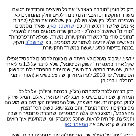
בזק כל הזמן "סובבה באצבע" את כל היועצים והבודקים מטעם
משרד התקשורת, העבירה נתונים חלקיים וחלק מהנתונים לא
העבירה בכלל, בין שלא היו לה, ובין ששלפה את הקלף (למרות
איומים של שר התקשורת, כפי
שחשפנו כאן
), שאלה מסמכים
"סודיים" ושהשב"כ וצה"ל - ביטחון שדה
מונעים
ממנה להעביר
"נתונים סודיים" למשרד התקשורת, משרד, שמלא "חרפרפרות"
ובאנשים שלא יודעים לשמור על מסמכים, כפי
שהשב"כ
חשף,
בכמה בדיקות פתע, שעשה במשרד התקשורת.
יודגש, שלבזק מעולם לא הייתה שום כוונה להסכים להפסיד אפילו
שקל אחד במסגרת "השוק הסיטונאי", שלא לדבר על 1.3 מיליארד
ש"ח, שמשרד התקשורת חישב, שזה יהיה ההפסד שלה מ"השוק
הסיטונאי", עד 2018, לפי המחירון, שהוצע בשימוע (הטור הימני
בטבלה 1 למטה).
בזק תכננה ללכת למלחמה (בג"ץ, בכנסת, וכיו"ב), על כל כל
המחירון, שפורסם בשימוע, אבל לא ידעה איך. אולם, המזל שיחק
לבזק במקרה זה. אני חשפתי, שכל המספרים הקיימים בשימוע הם
מפוברקים ("מתוחמנים"), והם מצג שוא, פשוט הכל "מצוץ
מהאצבע", ומוצג כאילו אלה המספרים, שחברת פרונטיר חישבה
והמליצה. קל היה לראות, שהכל מפוברק, ומי שמתעניין איך רואים
את זה, שיקרא שוב את
המאמר כאן
.
בבזק "עטו" על הגילוי שלי, הוסיפו לזה עוד מסמכים רבים, שהיו