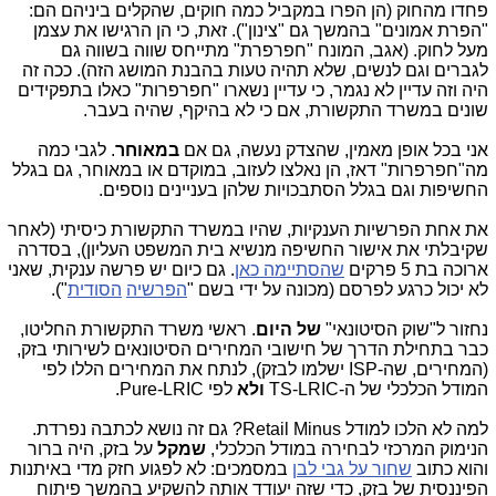
פחדו מהחוק (הן הפרו במקביל כמה חוקים, שהקלים ביניהם הם:
"הפרת אמונים" בהמשך גם "צינון"). זאת, כי הן הרגישו את עצמן
מעל לחוק. (אגב, המונח "חפרפרת" מתייחס שווה בשווה גם
לגברים וגם לנשים, שלא תהיה טעות בהבנת המושג הזה). ככה זה
היה וזה עדיין לא נגמר, כי עדיין נשארו "חפרפרות" כאלו בתפקידים
שונים במשרד התקשורת, אם כי לא בהיקף, שהיה בעבר.
אני בכל אופן מאמין, שהצדק נעשה, גם אם
במאוחר
. לגבי כמה
מה"חפרפרות" דאז, הן נאלצו לעזוב, במוקדם או במאוחר, גם בגלל
החשיפות וגם בגלל הסתבכויות שלהן בעניינים נוספים.
את אחת הפרשיות הענקיות, שהיו במשרד התקשורת כיסיתי (לאחר
שקיבלתי את אישור החשיפה מנשיא בית המשפט העליון), בסדרה
ארוכה בת 5 פרקים
שהסתיימה כאן
. גם כיום יש פרשה ענקית, שאני
לא יכול כרגע לפרסם (מכונה על ידי בשם "
הפרשיה
הסודית
").
נחזור ל"שוק הסיטונאי"
של
היום
. ראשי משרד התקשורת החליטו,
כבר בתחילת הדרך של חישובי המחירים הסיטונאים לשירותי בזק,
(המחירים, שה-ISP ישלמו לבזק), לנתח את המחירים הללו לפי
המודל הכלכלי של ה-TS-LRIC
ולא
לפי Pure-LRIC.
למה לא הלכו למודל Retail Minus? גם זה נושא לכתבה נפרדת.
הנימוק המרכזי לבחירה במודל הכלכלי,
שמקל
על בזק, היה ברור
והוא כתוב
שחור על גבי לבן
במסמכים: לא לפגוע חזק מדי באיתנות
הפיננסית של בזק, כדי שזה יעודד אותה להשקיע בהמשך פיתוח