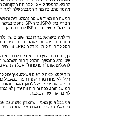
מהמדינות), בין מחיר המבצע שלה למחיר הסיטונאי, שה-ISP משלם לה על 
הגישה הזו מאוד פשוטה (רגולטורית ומעשית
חברת בזק ל-ISP, כי ה-ISP נתפס בגישה הזו כ"שותף ומפיץ" של חברת בזק,
פרי
מו"מ ישיר
בין ה-ISP לחברת בזק.
אז למה בישראל בחרו (בחישובים של עלויו
בהרחבה בעשרות מאמרים. בתמצית: במשר
הסלולר הוותיקות, ומודל ה-TS-LRIC היה יותר נוח עבורן. זו הסיבה.
כך, חברת הייעוץ הבריטית קיבלה הוראה 
שציינתי, בהמשך, התהליך הזה השתבש והמחירים של
להעלים
אותן "חפרפרות", אבל זה נושא 
מיד יקפצו כמה קוראים וישאלו: איך יכול
הללו לא פחדו מהחוק (הן הפרו במקביל כמה
הרגישו את עצמן מעל לחוק. (אגב, המונח
המושג הזה). ככה זה היה וזה עדיין לא נג
לא בהיקף, שהיה בעבר.
אני בכל אופן מאמין, שהצדק נעשה, גם א
גם בגלל החשיפות וגם בגלל הסתבכויות של