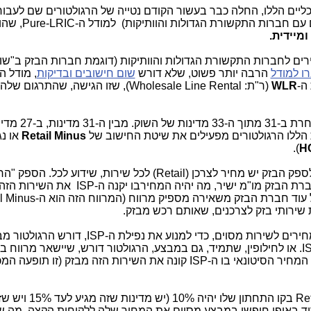
ליים הללו, החלה כבר בעשור הקודם נטייה של הרגולטורים שם לעבור
ה-LRIC או ה-TS-LRIC (ששניהם מיטיבים עם ח
מיידית.
ם לחברות התקשורת הגדולות והוותיקות (דוגמת חברות הבזק ב"שו
ו למודל
הרבה יותר פשוט, שלא דורש
שום חישובים ובדיקות
, מודל ה
ה-
WLR
(ר"ת: Wholesale Line Rental), שזו הגישה, שהתרג
באירופה יש "שוק סיטונאי" בצורה כזו או אחרת ב-31 מתוך ה-33 מד
Retail Minus
או נג
).
H
גישת ה-Retail Minus היא מאוד פשוטה: לספק הבזק יש מחיר לצרכן (Retail) לכל שירות, שידוע 
התשתית שלו (דוגמת ה-ISP), מנהל עם חברת הבזק מו"מ ישיר, מה יהיה המח
בגישה זו, אם בזק יוצאת במבצעי הורדת מחירים לשירות מסוים, כדי למנוע את נפילת ה-ISP, דור
ל-ISP. או לחילופין, שתמיד, גם במבצע, הרגולטור דורש, שיישאר מרווח ב
השירות הזה מבזק (זו תופעה המכונה בשם:
ברוב מדינות אירופה קבעו, שה-Retail Minus 
ריד באופן חופשי במבצע מסוים את המחיר שלה ללקוחות הקצה, מה שי