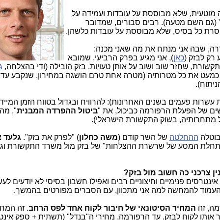
ה מוטעית, שלא מבוססת על עובדות ועמידה על
 (גם השם מטעה). רבים סבורים, שמדובר
רת כל בסיס, שלא מבוססת על עובדות כלשהן.
ה, שבה אני מנתח את מה שאני מכנה:
רק לבזק (
כאן
), אני מגיע בפרק הרביעי, שמובא
קשורת, שחזר שוב ושוב על אותן טעויות. בזק הובילה (ודי בהצלחה,
ג
ניתוח).
עשרות פעמים בשנים האחרונות): להרוויח ובגדול בטווח הזמן המיידי
שים של הפעלת הרפורמה כביכול, את "
ביטול ההפרדה המבנית
", מה
ל מתחרותיה, בשוק התקשורת הישראלי).
בוטלה
ההחלטה
של השר קודם (
משה כחלון
) "לפרק את בזק".
גלעד א
"התחלת המסע של שרשרת ההצלחות" של בזק מול משרד התקשורת וגם
 צרכני כה חשוב מול בזק?
אינטרסים פנימיים וחיצוניים רבים ואפילו חשבון בסיסי לא יודעים לעש
מה, זה
המחיר הסיטונאי של חיבור לקוח אחד לפס הרחב
. זה המחי
 אותו לקוח לבזק. עד הרפורמה, מחירי ה"בנדל" (תשתית + ספק אינטר