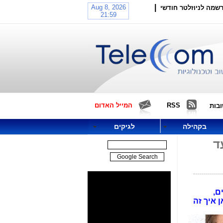
|
שמה לניוזלטר חודשי
RSS
המייל האדום
בות
בקהילה
לגיקים
ד
איירים,
 איך זה