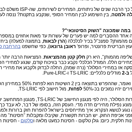
הרבה שנים של ניתוחים, המחירים לשירותים, שה-ISP משלם לבזק,
לה ולמטה
, בין השימוע לבין המחיר הסופי ,שנקבע בתקנות? ננסה לענ
ק במה שמכונה "השוק הסיטונאי"?
הרן לבאות
, בתמונה למעלה) ביחד
וץ הבריטית פרונטיר, ופרופ'
ראובן גרונאו
), כפי שחשפנו
בהרחבה כא
ליפה מהמותן", היא רק
חלק קטן מהמציאות
. המציאות הרבה יותר 
מחירים הללו. המודל הכלכלי נקבע כבר בוויכוח קודם, שנגע למחירי הס
סקה אז במחירי הסלולר (נרה שמה), החלה לבדוק ולקבוע את מחירי ה
ל
ב-2
מודלים כלכליים: TS-LRIC ו-Pure-LRIC.
כדי לא לסבך את העניינים עוד יותר, אקצר ואומר, שההפרש בתוצאה בין 2 השיטות 
לפחות
, מול חישוב לפי TS-LRIC.
בסופו של דבר, החישוב, שנקבע עבור חברות הסלולר, היה לפי מנגנון החישוב של TS-LRIC, מנגנ
ונע נפילת מחירים חדה מדי. העסק הזה, בסופו של דבר, לא עבד כך,
נוגע לנושא הנקרא: איך מתייחסים בישראל להפרות חוק ברורות ולמ
פני אכיפת החוק. יש חברות תקשורת, שקיבלו ומקבלות "חסינות" מה
נות חלקית, כיום: גולן טלקום - חסינות כמעט מלאה ו
סלקום
- חסינות ח