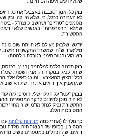
שלא יודעים איפה הם חיים".
בזק כל הזמן "סובבה באצבע" את כל היוע
לא העבירה בכלל, בין שלא היו לה, ובין 
מסמכים "סודיים" ושהשב"כ וצה"ל - ביטח
שמלא "חרפרפרות" ובאנשים שלא יודעים 
התקשורת.
בשימוע (הטור הימני בטבלה 1 למטה).
בזק תכננה ללכת למלחמה (בג"ץ, בכנסת, וכ
שיחק לבזק במקרה זה. אני חשפתי, שכל ה
הכל "מצוץ מהאצבע", ומוצג כאילו אלה ה
שמתעניין איך רואים את זה, שיקרא שוב א
בבזק "עטו" על הגילוי שלי, הוסיפו לזה עוד
לא היה מוכן להיכנס לחקר המספרים וההח
התקשורת ובזק לנהל מו"מ ישיר מחוץ לכות
המסובכות הללו.
כך נולד לו (אחרי כמה
מריבות קולניות
עם ש
המחירון. בסופו של הבזאר הזה, נולדה
טבל
רואים, שההבדלים במספרים פשוט מדהימי