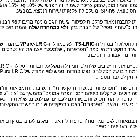
אותו שירות הנמצא במבצע.
) להבנה ומאוד פרקטית לפיקוח. גישה זו גם מונעת מריבות ואי הבנות
ולא כמתחרה שלה
, והמרווחים יד
ת הסלולר) במודל ה-
TS-LRIC
ולא במודל ה-
Pure-LRIC
? בזמנו חש
ד התקשורת היו כמה "חפרפרות", שלמעשה ייצגו את האינטרסים 
לסיים את החישובים שלה לפי המודל
המקל
 הסלולר כן נפלו בחדות, ממש לפי המודל של Pure-LRIC אותו ניסו
מרתק לכתבה נוספת.
 להיות, שהיו "חפרפרות" במשרד התקשורת? התשובה: זו המציאות, וה"
 חוקים, שהקלים ביניהם הם: "הפרת אמונים" בהמשך גם "צינון"). זאת
 "חפרפרת" מתייחס שווה בשווה גם לגברים וגם לנשים, שלא תהיה ט
מר, כי עדיין נשארו "חפרפרות" כאלו בתפקידים שונים במשרד התקשורת
ם
במאוחר
. לגבי כמה מה"חפרפרות" דאז, הן נאלצו לעזוב, במוקדם או
הן בעניינים נוספים.