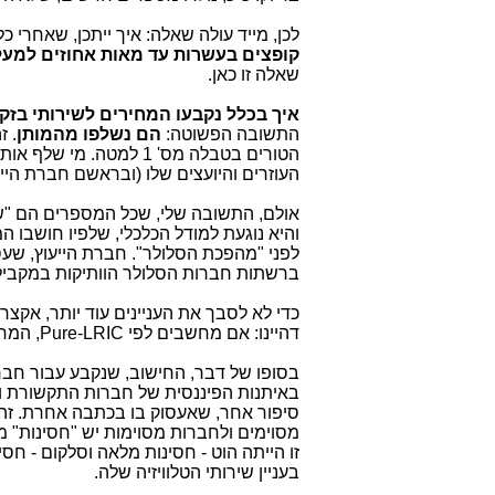
לכן, מייד עולה שאלה: איך ייתכן, שאחרי כל כך 
קופצים בעשרות עד מאות אחוזים למע
שאלה זו כאן.
איך בכלל נקבעו המחירים לשירותי בז
התשובה הפשוטה:
הם נשלפו מהמותן
הטורים בטבלה מס' 1 למטה. מי שלף אותם מהמותן? סמנכ"ל בכיר לכלכלה (
העוזרים והיועצים שלו (ובראשם חברת הייע
אולם, התשובה שלי, שכל המספרים הם "ש
והיא נוגעת למודל הכלכלי, שלפיו חושבו ה
לפני "מהפכת הסלולר". חברת הייעוץ, שע
ברשתות חברות הסלולר הוותיקות במקבי
דהיינו: אם מחשבים לפי Pure-LRIC, המחירים יהיו נמוכים בכ-50%
באיתנות הפיננסית של חברות התקשורת ומ
סיפור אחר, שאעסוק בו בכתבה אחרת. זה 
מסוימים ולחברות מסוימות יש "חסינות" מ
זו הייתה הוט - חסינות מלאה וסלקום - חסי
בעניין שירותי הטלוויזיה שלה.