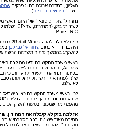
את אחת הפרשיות הענקיות, שהיו במשרד
העליון), בסדרה ארוכה בת 5 פרקים
שהסתי
בשם "
הפרשיה
הסודית
").
נחזור ל"שוק הסיטונאי"
של
היום
. ראשי מ
לשירותי בזק, (המחירים, שה-ISP ישלמו לבזק), לנתח את המחירים הללו לפי המודל הכלכלי של ה-TS-LRIC
Pure-LRIC.
למה לא הלכו למודל Retail Minus? גם זה נושא לכתבה נפרדת. הנימוק המרכזי לבחירה במודל הכלכלי,
היה ברור והוא כתוב
שחור על גבי לבן
במסמ
להשקיע בהמשך פיתוח תשתיות הרשת של
ראשי משרד התקשורת ידעו מה קרה באירופה בשנות ה-90 וה-2,000 כתוצאה מהח
Access,
בפיתוח ותחזוקת התשתיות הקוויות, כי חב
שלנו לפתח את הרשת ולתחזק אותה טוב, כ
לא שלנו.
לכן, ראשי משרד התקשורת כאן בישראל ח
שהוא
נוח יותר
מהפכת מה שמכונה בטעות "השוק הסיטונא
אז למה בזק לא קיבלה את המחירון, שה
הסיבה מאוד פשוטה וכבר הסברתי אותה ע
המבנית".
זהו
. כל השאר נראה לה לכל הי