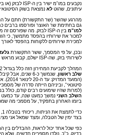
עיתונים, שהוט
לא
נמצאת בשוק הסיטונאי
מהרגע שהשר (שר התקשורת) חתם על התקנו
גם בחתימת שר האוצר ופורסמו ברבים כח
למו"מ
למכירת שירותים ללקוחות בהפסד לאורך ז
ובכן, על פי המסמך, ששר התקשורת
גלעד
לשירותי בזק, שה-ISP ישלם, קבוע מראש וידוע (
המהלך לקביעת המחירון הזה כלל בגדול 2 שלבים (שנמשכו ביחד כ-7 שנים):
שלב ראשון
,
(המועד המדויק: עד ה-20 לינואר 2014). אז פורסמו בהוראת שר התקשורת
סיטונאי", וביניהם הייתה סדרה של מסמכ
(למרות שהיו שימועים רבים קודם, כולל במ
השלב השני
נמשך כמעט שנה, עד כמעט ממש סוף 2014 (המועד המדויק: 17.11.14
ביומו האחרון בתפקיד, על מסמכי מה שמכו
בצד ימין של הטבלה, ומצד שמאל אני מציג א
בדיוק. כ"כ, נולדו מספרים חדשים, שלא ה