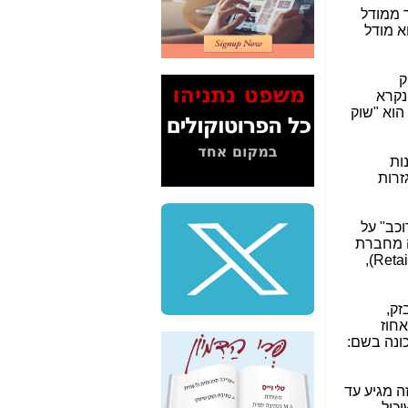
2" על תעלולי השר
 ממודל
משה כחלון -
כאן
ברות התקשורת הגדולות והוותיקות) למודל ה-Pure-LRIC, שהוא מודל
המשך חשיפת הבלוף
ששמו "מהפיכת
ק
הסלולר" ואיך מסרסים
נקרא
את הנתונים לציבור -
ום שלה הוא "שוק
כאן
סיכום ביקור בסיליקון
ינות של השוק. מבין ה-31 מדינות, ב-27 מדינות
ואלי - למה 3 הגדולות
זרות
משקיעות ומפתחות
באותם תחומים -
כאן
לכל. הספק "הרוכב" על
שלמה פילבר (עד
ירבו יקנה ה-ISP את השירות הזה מחברת
לאחרונה מנכ"ל משרד
הבזק. הרגולטור לא מתערב במו"מ הזה כל עוד חברת הבזק משאירה מספיק מרווח (המרווח הזה הוא ה-Retail Minus),
התקשורת) - עד
מדינה? הצחקתם
אותי! -
כאן
ש הרגולטור מבזק,
אחוז
"יש אפליה בחקירה"?
חשיפה: למה השר
משה כחלון לא נחקר
עד היום? -
כאן
בקו התחתון שלו יהיה 10% (יש מדינות שזה מגיע לעד 15% ויש שזה מגיע עד
כול