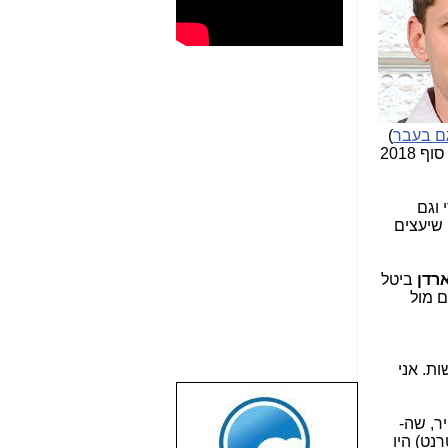
ם בעבר
)
את משרד התקשורת למצב, שהיא השיגה כמעט את כל מטרותיה (מטרה אחת טרם הושגה במחירון, שנקבע עד סוף 2018
 וגם
 שיעצים
רדן
ביטל
 מול
ות. אני
שבוע טוב לכל
ר, שה-
הגולשים באשר
נט) היו
הם!!!