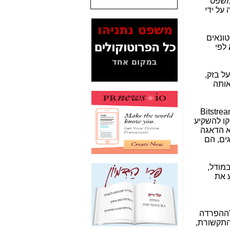
משפט
 על ידי
המסמכים בנושא בזק-
Yes (תיק 4000)
מוכיחים "תפירת תיק"
ונאים
לאיש הלא נכון! -
כאן
לפי
עובדות ומסמכים
המוסתרים מהציבור:
על בזק,
האם ביבי כשר
אותה
תקשורת עזר לקב'
בזק? -
כאן
Bitstre
מה מקור ה-Fake
זק הפסיקו להשקיע
News שהביא לתפירת
א הדאגה
תיק לביבי והעלמת
ים, הם
החשודים הנכונים -
כאן
אחת הרגליים של "תיק
מודל,
4000 התפור"
ניע את
התמוטטה היום
בניצחון (כפול) של בזק
-
כאן
"ההפרדה
איך כתבות מפנקות
התקשורת,