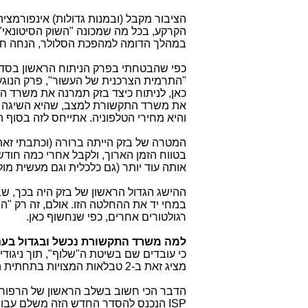
הציבור מקבל (ובמנות גדולות) אינפורמצי
הקרקע, בכל מה שמכונה "השוק הסיטונאי"
במהלך הדומה למהפכת הסלולר, הנחה חס
כפי שהבטחתי בפרק הניתוח הראשון בסדר
"התרמית הצרכנית של העשור", פרק הנוגע 
כאן, לניתוח כיצד בזק תמרנה את משרד הת
והיא מחירי הטלפוניה. אתייחס לזה בסוף ה
המטרה של בזק הייתה ברורה (וכתבתי זאת 
בטווח הזמן הארוך, ולקבל אחרי כמה חוד
אותה עוד יותר (גם כלכלית וגם מעשית מו
ההישג הגדול הראשון של בזק היה בכך, ש
במחי יד את ההחלטה הזו. אולם, זה רק 
רגולטורים אחרים, כפי שנחשוף כאן.
למה משרד התקשורת נכשל ובגדול בענין
כי עובדים שם בשיטת ה"שלוף", תוך ניגודי 
מציג זאת ב-2 טבלאות המצויות בתחתית העמוד להמחשה למה אני מתכוון, עם הסברים מפורטים בהמשך.
הדבר הכי חשוב בשלב הראשון של הרפור
ISP הנכנס להסדר החדש הזה משלם עבור