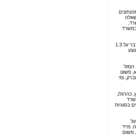
הפכו לפתע לטובת
הנאה שהיא מיסודות
עבירת השוחד? -
כאן
הנתונים
שאלה
שערוריית הקנס הענק
רד,
על בזק וחשיפת
במשרד
"תעודת הביטוח" של
נתניהו בתיק 4000 -
כאן
יודגש, שלבזק מעולם לא הייתה שום כוונה להסכים להפסיד אפילו שקל אחד במסגרת "השוק הסיטונאי", שלא לדבר על 1.3
לפי המחירון, שהוצע
ערוץ 20: "תיק תפור":
אבי וייס חושף את
מחדלי "תיק 4000" -
 המזל
כאן
, פשוט
רק, ומי
התבלבלתם: גיא פלד
הפך את כחלון, גבאי
ואילת לחשודים
, כהרגלו,
המרכזיים בתיק 4000 -
משרד
כאן
ם בסוגיות
פצצות בתיק 4000:
האם היו בכלל
על
התנגדויות למיזוג
טבלה 1 כאן למטה. מייד
בזק-יס? -
כאן
 משום