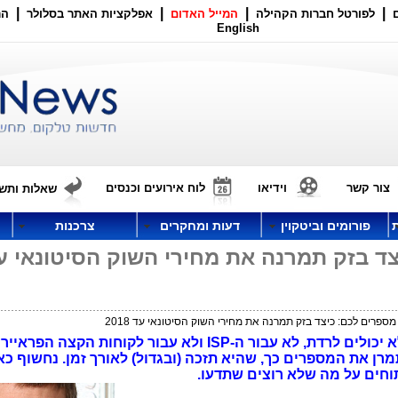
|
|
|
|
לפורטל חברות הקהילה
המייל האדום
אפלקציות האתר בסלולר
הר
English
צור קשר
וידיאו
לוח אירועים וכנסים
שאלות ותשו
פורומים וביטקוין
דעות ומחקרים
צרכנות
ד בזק תמרנה את מחירי השוק הסיטונאי ע
פרים לכם: כיצד בזק תמרנה את מחירי השוק הסיטונאי עד 2018
מחירי מה שמכונה "השוק הסיטונאי" לא יכולים לרדת, לא עבור ה-ISP ולא עבור לקוחות הקצה הפר
רן את המספרים כך, שהיא תזכה (ובגדול) לאורך זמן. נחשוף כאן
תוחים על מה שלא רוצים שתדעו.