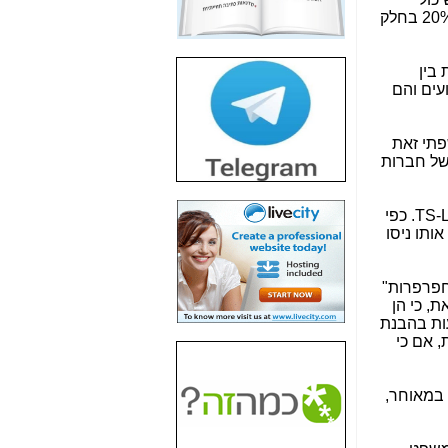
חשיפת חשד לשחיתות
להביא להפסד ל-ISP ולבריחת הלקוחות ממנו, והמינימום, שבזק צריכה לשמור, זה הפרש של 10% (או 15% או 20% בחלק
הדומה לזו של "תיק
4000" אך בתחום
הסלולר -
כאן
 בין
ועים והם
חשיפת מה שלא
רוצים שתדעו בעניין
פריסת אנלימיטד
פתי זאת
(בניחוח בלתי נסבל) -
של חברות
כאן
חשיפה: איוב קרא
על חברות הסלולר - TS-LRIC. כפי
אישר לקבוצת סלקום
בדיוק מה שביבי אישר
ל-Yes ולבזק -
כאן
חפרפרות"
האם השר איוב קרא
, כי הן
היה צריך בכלל לחתום
עות בהבנת
על האישור, שנתן
, אם כי
לקבוצת סלקום? -
כאן
האם ביבי וקרא קבלו
 במאוחר,
בכלל תמורה עבור
ההטבות הרגולטוריות
שנתנו לסלקום? -
כאן