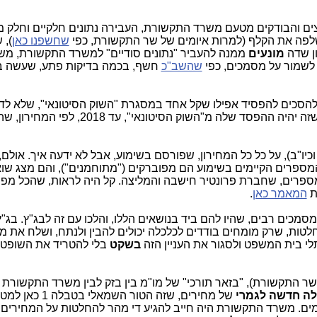
צים והבודקים מטעם משרד התקשורת, העבירה נתונים חלקיים וחלק מ
ששלפה את הקלף (למרות איומים של שר התקשורת, כפי
שחשפנו כאן
), 
ון שדה
מונעים
ממנה להעביר "נתונים סודיים" למשרד התקשורת, מש
לשמור על מסמכים, כפי
שהשב"כ
חשף, בכמה בדיקות פתע, שעשה 
מיליארד ש"ח, שמשרד התקשורת חישב, שזה יהיה ההפסד שלה מ"השוק הסיטונאי", עד 2018, 
יו"ב), על כל כל המחירון, שפורסם בשימוע, אבל לא ידעה איך. אולם,
מספרים הקיימים בשימוע הם מפוברקים ("מתוחמנים"), והם מצג שוא
מספרים, שחברת פרונטיר חישבה והמליצה. קל היה לראות, שהכל מפוב
ת
המאמר כאן
.
 מסמכים רבים, שהיו להם ביד בנושאים הללו, והלכו עם זה לבג"ץ. בג"ץ
לטות, שרק מומחים בודדים לכלכלה יכולים להבין ולנתח, ושלח את 
לי בית המשפט ולסגור את העניין הזה
בשקט
בלי להטריד את השופטי
ר התקשורת), "בזאר תורכי" של מו"מ בין בזק לבין משרד התקשורת 
ה חדשה לגמרי
של מחירים, שזה הטור השמאלי ב
ם. משרד התקשורת היה חייב להגיע די מהר להחלטות על המחירים,