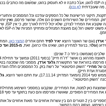
נקבעים במו"מ ישיר בין ה-ISP לבזק (או בין ה-ISP להוט, אבל כתבה זו לא תעסוק בהוט, שמשום מה כותבים ב
, מה שעובדתית
לא נכון
).
ת, תיקוני הרישיונות של כל הספקים עודכנו וכל המסמכים והתעריפ
וק. המחירים של השירותים השונים הם אלה, שהשר פרסם,
ואין
יותר
בין ה-ISP לבזק. מה שפורסם זה מה שקובע את 
למכור את שירותיו בהפסד מתמשך, כי
מן).
 ארדן
(וגם שר האוצר היוצא
יאיר לפיד
חתם אחריו)
המצוי כאן
, המחי
וגלוי
, בניגוד למחירון הוט, שאינו גלוי כרגע). זאת,
מ-2015 ועד סוף 2018
שנמשך כ-6 שנים
גלעד ארדן
, מסמכי מה שמכונה בטע
ים של
מחירי
"השוק הסיטונאי" על רשת בזק. כל המסמכים הללו הוגדר
סגרת ועדת חייק).
), עת חתם השר היוצא,
גלע
נה "השוק הסיטונאי".
ת המחירים הסופיים, שאושרו ופורסמו והם כעת בתוקף עד סוף 2018.
כפי שכל אחד יכול לראות, ההבדלים בין המספרים בין 2 הטורים הם בין עשרות אחוזים עד מאות אחוזים ע
יו בשימוע. נעסוק בהם בהמשך.