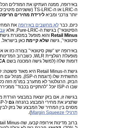
באירופה, ממנה העתיקו את המודלים הכלכ
יותר צרכני ומביא
לירידת מחירים חריפה ו
כיום, כבר
לא מחשבים באירופה
את המחירי
הסיטונאי") בגישת ה-Pure-LRIC, אלא
עבר
Retail Minus
והוא מופעל במסגרת גישת 
סיטונאי", גישה
שלא קיימת
כאן בישראל.
מופעלת רגולציית WLR, כשברוב המדינות הללו הרגולטורים מפעילים את שיטת החישוב של
דומות שלה (למשל גישה המכונה בשם
CA
שבו ה-ISP יוכל "להתקיים בכבוד" ממכירת שירותי בזק לצרכנים, שאותם רכש מבזק.
שתציע את מחירי המבצע בהנחה
גם
מסוים בין המחיר של המבצע של בזק לבין המחיר הסיטונאי בו ה-ISP קונה את 
תרגילי
Margin Squeeze
).
ל-20%).
דהיינו
: חברת בזק לא יכולה להו