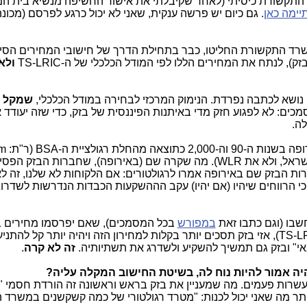
 התקשורת כיסיתי (לאחר שקיבלתי את אישור החשיפה מנשיא בית ה
ימה כאן
. גם כיום יש פרשה ענקית, שאני לא יכול כרגע לפרסם (מכונה
שרד התקשורת החליטו, כבר בתחילת הדרך של חישובי המחירים הסיט
ולא
שמקל
כים: לא לפגוע חזק מדי באיתנות הפיננסית של בזק, כדי שזה יעודד 
ה.
לת רגולציית ה-BSA (ר"ת:
am
זה מה שהם בחרו ליישם כעת בישראל, ולא את WLR). מה שקרה שם (באירופה), שחברות הב
רות הבזק שם באירופה אמרו לרגולטורים: אם הלקוחות לא שלנו, זה ל
י הרווחים שיהיו (אם יהיו) עקב הההשקעות הכבדות הנדרשות לשדרוג
שבו (וגם כתבו זאת
במפורש
בכל המסמכים), שאם יפרסמו מחירים ב
לבזק מבחינה כלכלית (TS-LRIC), אזי בזק תסכים יותר בקלות למחירון הזה ויהיה יותר קל להת
י" ובזק גם תמשיך להשקיע ולשדרג את תשתיותיה.
זה לא קרה
.
יה אמור להיות נוח לה, בשיטת החישוב המקלה עליה?
שרות פעמים. מה שמעניין את בזק בראש וראשונה זה הורדת חסמי 
ותר מה שאני יכול לכנות: "מטרד רגולטורי של כמה קשקשנים במשרד 