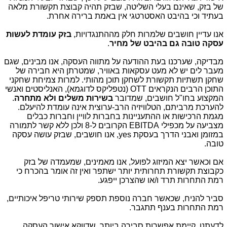
של בזק, שאינם בעלי השליטה, שבזק תהיה קבוצת תקשורת מלאה
בעתיד וכי בהיבט האסטרטגי אין באמת ברירה אחרת.
אנו עדיין חושבים שלמרות חלק מההתנגדויות,
בזק עומדת לעשות
עסקה טובה גם בהיבט של מחיר
.
מבדיקה, שערכנו בעת ההודעה על מתווה העסקה, אנו מבינים, שגם
מעבר לים יש לא מעט עסקאות באוויר, שמטרתן היא חבירה של
שחקן תשתיות תקשורת לשחקן תוכן מהותי. למרות צמיחת שחקני
התוכן הרבים הנקראים
OTT
(נטפליקס לדוגמא), האנליסטים ואנשי
המקצוע בחו"ל חושבים, שמדובר
בשירות משלים ולא מתחרה
.
להערכת מרביתם, הטלוויזיה הרב-ערוצית אינה עומדת להיעלם.
מגמת הרכישות או ההתעניינות בחברות לוויין וחברות כבלים
מצביעה על מכפילי
EBITDA
הקרובים ל-8 ולכן ללא קשר לתמורה
במזומן ואבני הדרך בעסקת
yes
, אנו חושבים, שבזק עושה עסקה
טובה.
אם וכאשר יצא המיזוג לפועל, אנו מאמינים, שמעמדה של בזק
כקבוצת תקשורת תחרותית יותר ישתפר ואין זה אומר בהכרח כי
רמת התחרות תרד ו/או שהצרכן ייפגע.
סביר להניח, שכאשר חברה נוספת תספק שירותי טריפל איכותיים,
רמת התחרות בענף תתגבר.
לדעתנו, קיימת אפשרות סבירה ביותר, שדווקא אישור העסקה