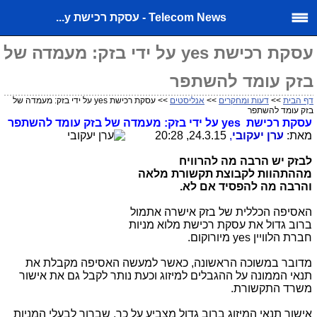
Telecom News - עסקת רכישת y...
עסקת רכישת yes על ידי בזק: מעמדה של
בזק עומד להשתפר
דף הבית
>>
דעות ומחקרים
>>
אנליסטים
>> עסקת רכישת yes על ידי בזק: מעמדה של
בזק עומד להשתפר
עסקת רכישת
yes
על ידי בזק: מעמדה של בזק עומד להשתפר
מאת:
ערן יעקובי
,
24.3.15, 20:28
לבזק יש הרבה מה להרוויח
מההתהוות לקבוצת תקשורת מלאה
והרבה מה להפסיד אם לא.
האסיפה הכללית של בזק אישרה אתמול
ברוב גדול את עסקת רכישת מלוא מניות
חברת הלוויין
yes
מיורוקום.
מדובר במשוכה הראשונה, כאשר למעשה האסיפה מקבלת את
תנאי הממונה על ההגבלים למיזוג וכעת נותר לקבל גם את אישור
משרד התקשורת.
אישור תנאי המיזוג ברוב גדול מצביע על כך, שברור לבעלי המניות