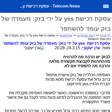
Telecom News - עסקת רכישת y...
עסקת רכישת yes על ידי בזק: מעמדה של
בזק עומד להשתפר
דף הבית
>>
דעות ומחקרים
>>
אנליסטים
>> עסקת רכישת yes על ידי בזק: מעמדה של
בזק עומד להשתפר
עסקת רכישת
yes
על ידי בזק: מעמדה של בזק עומד להשתפר
מאת:
ערן יעקובי
,
24.3.15, 20:28
לבזק יש הרבה מה להרוויח
מההתהוות לקבוצת תקשורת מלאה
והרבה מה להפסיד אם לא.
האסיפה הכללית של בזק אישרה אתמול
ברוב גדול את עסקת רכישת מלוא מניות
חברת הלוויין
yes
מיורוקום.
מדובר במשוכה הראשונה, כאשר למעשה האסיפה מקבלת את
תנאי הממונה על ההגבלים למיזוג וכעת נותר לקבל גם את אישור
משרד התקשורת.
אישור תנאי המיזוג ברוב גדול מצביע על כך, שברור לבעלי המניות