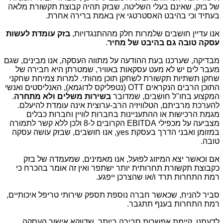
של בזק, שאינם בעלי השליטה, שבזק תהיה קבוצת תקשורת מלאה
בעתיד וכי בהיבט האסטרטגי אין באמת ברירה אחרת.
אנו עדיין חושבים שלמרות חלק מההתנגדויות,
בזק עומדת לעשות
עסקה טובה גם בהיבט של מחיר
.
מבדיקה, שערכנו בעת ההודעה על מתווה העסקה, אנו מבינים, שגם
מעבר לים יש לא מעט עסקאות באוויר, שמטרתן היא חבירה של
שחקן תשתיות תקשורת לשחקן תוכן מהותי. למרות צמיחת שחקני
התוכן הרבים הנקראים
OTT
(נטפליקס לדוגמא), האנליסטים ואנשי
המקצוע בחו"ל חושבים, שמדובר
בשירות משלים ולא מתחרה
.
להערכת מרביתם, הטלוויזיה הרב-ערוצית אינה עומדת להיעלם.
מגמת הרכישות או ההתעניינות בחברות לוויין וחברות כבלים
מצביעה על מכפילי
EBITDA
הקרובים ל-8 ולכן ללא קשר לתמורה
במזומן ואבני הדרך בעסקת
yes
, אנו חושבים, שבזק עושה עסקה
טובה.
אם וכאשר יצא המיזוג לפועל, אנו מאמינים, שמעמדה של בזק
כקבוצת תקשורת תחרותית יותר ישתפר ואין זה אומר בהכרח כי
רמת התחרות תרד ו/או שהצרכן ייפגע.
סביר להניח, שכאשר חברה נוספת תספק שירותי טריפל איכותיים,
רמת התחרות בענף תתגבר.
לדעתנו, קיימת אפשרות סבירה ביותר, שדווקא אישור העסקה