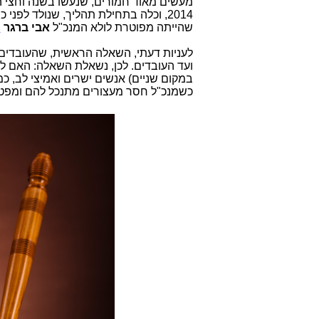
מעשים מאוד חמורים, שנעשו בשנה וחצי ה
2014, וכלה בתחילת תהליך, שנולד לפני כשבועים, כדי לפטר פקידה באגף הספקטרום, כפי
שהייתה מפוטרת לולא המנכ"ל
אבי ברגר
פ
לעניות דעתי, השאלה הראשית, שהעובדים 
ועד העובדים. לכן, נשאלת השאלה: האם לא
במקום שניים) אנשים ישרים ואמיצי לב, כמ
כשמנכ"ל חסר מעצורים מתנכל להם ומפטר