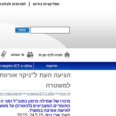
|
אפליקציות בחינם
לפורומים ולבלוגים
מי אנחנו
חזרה לדף הבית
חדשות
עולם ה-ICT ותקשורת
הגיעה העת ל"ניקוי אורוו
למשטרה
דף הבית
>>
עולם ה-ICT ותקשורת
>>
חדשות משרד הת
מינויו של שמילה מימון כמנכ"ל זמני 
החומרים המצביעים (לכאורה) על מעשי
לאישה אמיצה במשרד.
מאת:
אבי וייס
, 24.5.15. 20:15