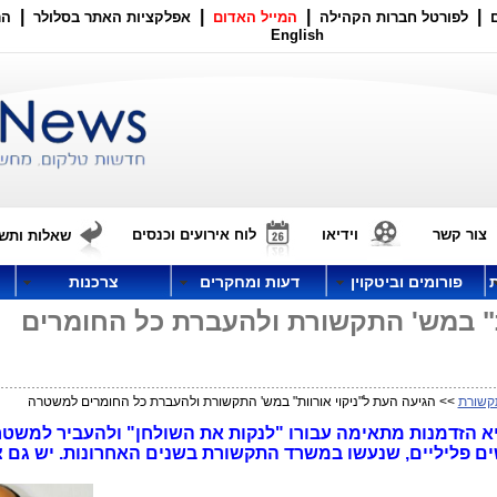
|
|
|
|
לפורטל חברות הקהילה
המייל האדום
אפלקציות האתר בסלולר
הר
English
צור קשר
וידיאו
לוח אירועים וכנסים
שאלות ותשו
פורומים וביטקוין
דעות ומחקרים
צרכנות
ת" במש' התקשורת ולהעברת כל החומרים
קשורת
>> הגיעה העת ל"ניקוי אורוות" במש' התקשורת ולהעברת כל החומרים למשטרה
היא הזדמנות מתאימה עבורו "לנקות את השולחן" ולהעביר למשט
ם פליליים, שנעשו במשרד התקשורת בשנים האחרונות. יש גם 