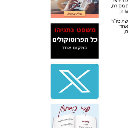
ת ינואר
2" על תעלולי השר
ת מסורה,
משה כחלון -
כאן
גדה.
המשך חשיפת הבלוף
ת כיו"ר
ששמו "מהפיכת
 אחד
הסלולר" ואיך מסרסים
ם,
את הנתונים לציבור -
כאן
סיכום ביקור בסיליקון
ואלי - למה 3 הגדולות
משקיעות ומפתחות
באותם תחומים -
כאן
שלמה פילבר (עד
לאחרונה מנכ"ל משרד
התקשורת) - עד
מדינה? הצחקתם
אותי! -
כאן
"יש אפליה בחקירה"?
חשיפה: למה השר
משה כחלון לא נחקר
עד היום? -
כאן