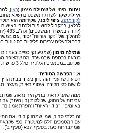
ניתוח:
מינויו של
שמילה מימון
(
כאן
), למנ
איילת שקד
לשרת המשפטים (שלא מחוברת 
לקודמתה
,
ציפי ליבני,
שקידומה הוא תולד
לכלא), במקביל לחשיפות ולכתבי האישום ש
(יחידה במשרד המשפטים) ולה"ב 433 (יחידה במשטרת ישראל), כל אלה הם
לתהליך של "ניקוי אורוות" יסודי,
גם
במשרד 
דבר ולהעלים עבירות פליליות בסיטונות בח
שמילה מימון
(שמגיע נקי כפיים בעניינים
כנראה בכספת שבמשרד. מה שמצופה ממנ
שכתוב במסמכים הללו. זה כולל 3 פרשות (לפחות) נפרדות, שיש בהן קשר פנימי הדוק, שעוד ייחשף.
א. "הפרשה הסודית".
הטיעון, שהעניין הזה נדון בערר בבית הדי
לו שום כלי חקירה, איסוף ראיות, מעצר, תב
ממה שאני קראתי בתיק הזה נראה, שמדוב
עבירות על החוק, שכוללות (בין היתר) עב
באיומים", "בידוי ראיות" ו"הפרת אמונים".
זה בלתי סביר, שמי שמחזיק בידיו את התיק
עם המסמכים הללו למשטרה, כפי שקראתי 
שמתבררות כעת בסעיף הבא (סעיף ב').