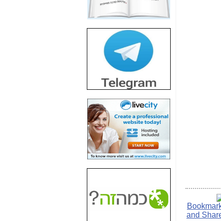
חשיפת חשד לשחיתות
הדומה לזו של "תיק
4000" אך בתחום
הסלולר -
כאן
חשיפת מה שלא
רוצים שתדעו בעניין
פריסת אנלימיטד
(בניחוח בלתי נסבל) -
כאן
חשיפה: איוב קרא
אישר לקבוצת סלקום
בדיוק מה שביבי אישר
ל-Yes ולבזק -
כאן
האם השר איוב קרא
היה צריך בכלל לחתום
על האישור, שנתן
לקבוצת סלקום? -
כאן
האם ביבי וקרא קבלו
בכלל תמורה עבור
ההטבות הרגולטוריות
שנתנו לסלקום? -
כאן