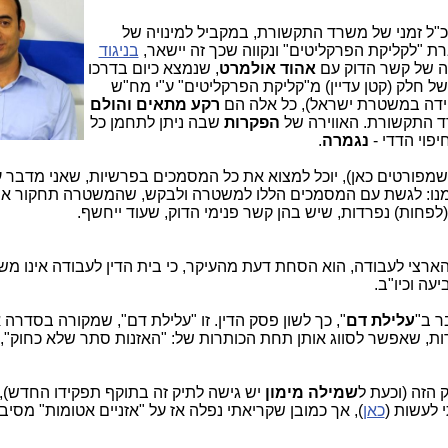
כ"ל זמני של משרד התקשורת, במקביל למינויה של
"לקליקת הפרקליטים" ונקווה שכך זה יישאר,
בניגוד
ה של קשר הדוק עם
אהוד אולמרט
, שנמצא כיום בדרכו
ל חלק (קטן עדיין) מ"קליקת הפרקליטים" ע"י מח"ש
רקע מתאים והולם
התקשורת. האווירה של
הפקרות
שבה ניתן לתחמן כל
יפוי הדדי -
נגמרה
.
 שמפורטים כאן), יוכל למצוא את כל המסמכים בפרשיות, שאני מדבר על
ו: לגשת עם המסמכים הללו למשטרה ולבקש, שהמשטרה תחקור א
ן הארצי לעבודה, הוא הסחת דעת מהעיקר, כי בית הדין לעבודה אינו מש
יעה וכיו"ב.
ר ב"
עלילת דם
", כך לשון פסק הדין. זו "עלילת דם", שמקורה בסדרה 
ירות, שאפשר לסווג אותן תחת הכותרות של: "האזנות סתר שלא כחוק",
 הזה (וכעת ל
שמילה מימון
יש גישה לתיק זה בתוקף תפקידו החדש), 
לעשות (
כאן
), אך כמובן שקריאתי נפלה אז על "אזניים אטומות" מסיב