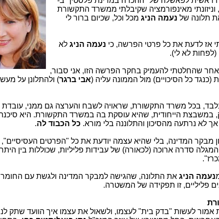
ראשית לפאשלה של "ההכרה במדינת פלסטין" ב-
 וניזונתי מאינפורמציה שקיבלתי ממשרד התקשורת
ת תלונה של
נעמה הניג
מכל וכל, שכיום ברור לי
לתי אז לדעת את כל פרטי הפרשה, כי
נעמה הניג
לא
לפחות לא לי).
 לאחר שהחלטתי להעמיק בחקר הפרשה הזו, אני סבור,
כנגד כל הסיכויים) מול הממונה עליה (
אבי ברגר
) ולהתלונן על מעשי
בד, בכל משרד התקשורת, שראויה לשבח והערצה גם ממני, עובדת 
, במשבצת הייחודית, שהיא עוסקת בה במשרד התקשורת. היא סיכנה
 לא נרתעה מהסיכון והתלוננה בלי מורא.
כל הכבוד לה
.
 מבקר המדינה, בלי שהיא עצמה יודעת את כל "הפרטים העסיסיים", ש
לה סדרה ארוכה (לכאורה) של עבידות פליליות, שכוללות בין היתר: 
רז".
נעמה הניג
את התלונה, שהגישה למבקר המדינה ולגשת עם החומר 
ם פליליים, זו תפקידה של המשטרה.
רת
מור לעשות "בדק בית" לעצמו, ולשאול את עצמו איך הוועד שתק לנ