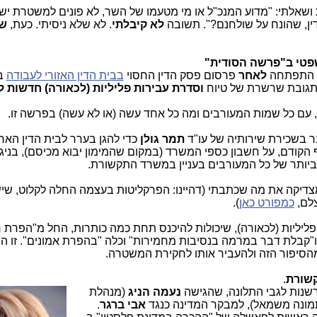
ושאלתי:
"מדוע המנכ"ל או מי מטעמו של השר, לא פונים למשטרת יש
ן, שהונח על שולחנם?".
תשובה
לא קיבלתי
. לא שלא ניסיתי. כעת,
ש
פטי ב"פרשה הסודית"
א התפתחה
לאחר
פרסום פסק הדין החסוי
בבית הדין האזורי לעבודה
ב
ר תגובת שרשרת של טיוח
וסדרת עבירות פליליות (לכאורה) חדשות ל
, עם כל שמות המעורבים ומה כל אחד עשה (או לא עשה) בפרשה זו.
 בשכירת שירותיה של עו"ד
תמר גולן
כדי להגן בערר לבית הדין האר
 הקודם, על חשבון כספי המשרד (במקום שהמימון יבוא מכיסם), בניגו
ר ביותר של כל המעורבים בעניין במשרד התקשורת.
דיקה את מה שכתבתי (דהיינו: הפרקליטות בעצמה החלה לקלוט, שיש
צלם,
כמפורט כאן
).
ליליות
(לכאורה)
, שיכולות להיכנס תחת כמה כותרות, החל מ"הפרת ח
 ו"קבלת דבר במרמה בנסיבות מחמירות" וכלה "בהפרת אמונים". זו ה
הסיפור הזה ולהעביר אותו לחקירת המשטרה.
שורת
.
שנות לגבי ה
תלונה, שהגישה
נעמה הניג
(מנהלת
מונה משמאל), למבקר המדינה כנגד
אבי ברגר
.