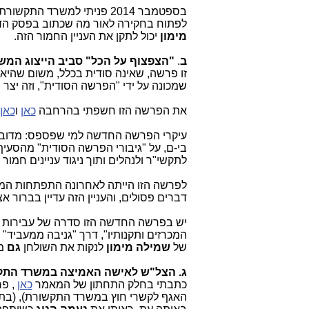
בספטמבר 2014
פניתי למשרד התקשורת 
לפתוח בחקירה לאור מה שכתוב בפסק הדי
מימון
יכול לתקן את העניין החמור הזה.
ב
.
"הצפצוף על הכל" סביב הייצוג המש
זו פרשה, שאינה סודית בכלל, משום שהי
שמכונה על ידי "הפרשה הסודית", וזה יצ
את הפרשה הזו חשפתי בהרחבה
כאן
ו
כאן
עיקרי הפרשה החדשה למי שפספס: מדובר
בי-ם, על "גיבורי הפרשה הסודית" מהסעיף
לתקשי"ר ולנהלים ותוך ניגוד עניינים חמו
לפרשה הזו הייתה לאחרונה התפתחות המצ
דברים פסולים, והעניין הזה עדיין בברור א
יש בפרשה החדשה הזו סדרה של עבירות פ
המכרזים ותקנותיו", דרך "גניבה ממעביד"
של
שמילה מימון
לנקות את השולחן
גם
מ
ג. הצל"ש לאישה האמיצה במשרד התק
כתבתי בחלק התחתון של המאמר
כאן
, פר
האגף לקשרי חוץ במשרד התקשורת), (בת