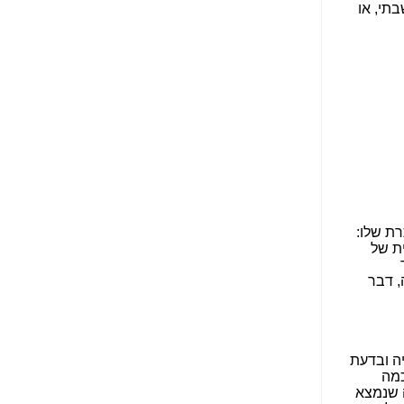
הנאה שהיא מיסודות
עבירת השוחד? -
כאן
שערוריית הקנס הענק
על בזק וחשיפת
"תעודת הביטוח" של
נתניהו בתיק 4000 -
כאן
ערוץ 20: "תיק תפור":
אבי וייס חושף את
מחדלי "תיק 4000" -
כאן
התבלבלתם: גיא פלד
הפך את כחלון, גבאי
ואילת לחשודים
המרכזיים בתיק 4000 -
כאן
פצצות בתיק 4000:
האם היו בכלל
התנגדויות למיזוג
בזק-יס? -
כאן