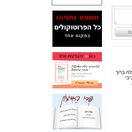
המסמכים בנושא בזק-
Yes (תיק 4000)
מוכיחים "תפירת תיק"
לאיש הלא נכון! -
כאן
עובדות ומסמכים
המוסתרים מהציבור:
האם ביבי כשר
תקשורת עזר לקב'
בזק? -
כאן
מה מקור ה-Fake
News שהביא לתפירת
תיק לביבי והעלמת
החשודים הנכונים -
כאן
אחת הרגליים של "תיק
4000 התפור"
התמוטטה היום
בניצחון (כפול) של בזק
-
כאן
איך כתבות מפנקות
הפכו לפתע לטובת