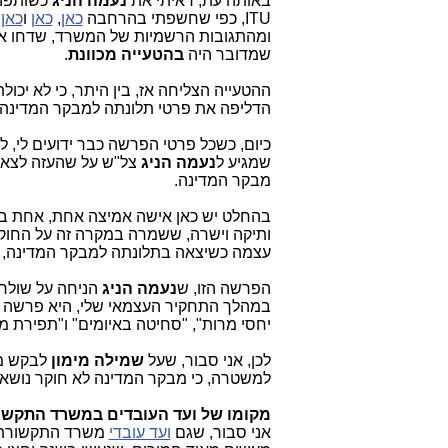
באותה עת, ראיתי את
נעמה הניג
כשותפה 
ITU, כפי שחשפתי בהרחבה
כאן
,
כאן
ו
כאן
,
ומהתגובות הרשמיות של המשרד, שדחו א
שמדובר היה
בהטעייה מכוונת
.
ההטעייה הצליחה אז, בין היתר, כי לא יכו
הדליפה את פרטי תלונתה למבקר המדינה (
כיום, כשכל פרטי הפרשה כבר ידועים לי,
שמגיע ל
נעמה
הניג
צל"ש על שהעזה לצאת (
מבקר המדינה.
בהחלט יש כאן אישה אמיצה אחת, אחת בל
ותיקה וישרה, ששמרה במקרה זה על החוק
עצמה כשיצאה בתלונתה למבקר המדינה, אך
הפרשה הזו, ש
נעמה הניג
הניחה על שולחן
במהלך התחקיר העצמאי שלי, היא פרשה המג
יחסי מרות", "סחיטה באיומים" ו"תפירת מכ
לכן, אני סבור, שעל
שמילה מימון
לבקש מ
למשטרה, כי מבקר המדינה לא חוקר נושאי
מקומו של ועד העובדים במשרד התקשו
אני סבור, שגם
ועד עובדי
משרד התקשורת א