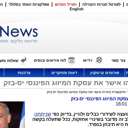
|
|
|
|
לפורטל חברות הקהילה
המייל האדום
אפלקציות האתר בסלולר
הר
English
צור קשר
וידיאו
לוח אירועים וכנסים
שאלות ותשו
פורומים וביטקוין
דעות ומחקרים
צרכנות
 אישר את עסקת המיזוג הפיננסי יס-בזק
 התקשורת נתניהו אישר את עסקת המיזוג הפיננסי יס-בזק
קת המיזוג הפיננסי יס-בזק
ה לשידורי כבלים ולוויין, בדיוק כפי
שניתחנו
 זה מדובר בשינויי אחזקות, ככל שתעלה בקשה
 היא תיבחן בנפרד.