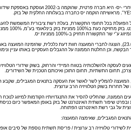
די.בי.אס שירותי לווין בע"מ או בשמה המסחרי -יס- היא חברה פרטית, שהוקמה ב-2002
YE
". מראשיתה הוקמה יס כחברה בבעלותה החלקית של בזק.
ל הפועלת בכל תחומי התקשורת, בעלת רשת ציבורית המשמשת להע
תמסורת נתונים, טלפוניה ותעבורת אינ
שר התקשורת תחזיק ב-100% ממניות יס.
בישיבת המועצה, שהתקיימה הבוקר (23.6.15), הוצגה לחברי המועצה חוות דעת כלכלית, שהזמינה המועצה
הבקשה, וכן החלטת הממונה על ההגבלים העסקיים באותו עניין ונימוק
ים לעסקה ולהשלכותיה בטווח המיידי והרחוק, בשוק שידורי הטלוויזי
רכן, תחום התשתיות, תחום התוכן ואיכותם הטכנית של השידורים.
, המועצה להמליץ לשר לאשר את העסקה בתנאים המגבילים, שקבע ה
של תחרות בשוק הטלוויזיה הרב ערוצית.
 הממונה, שהחליט להסיר את התנגדויותיו הקודמות למיזוג לנוכח הש
ובפרט שיפור תשתית האינטרנט של בזק באופן המאפשר כיום כניסת
וצית על גבי רשת האינטרנט הפתוחה.
התנאים המגבילים, שאימצה המועצה:
שידורי טלוויזיה רב ערוצית / פריסת תשתית נוספת של סיבים אופ