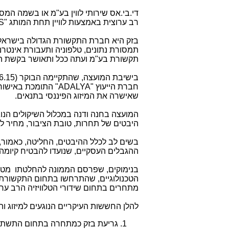
רב ערוצית באמצעות לוויין תחת המותג "
S
בזק היא חברת התקשורת הגדולה בישרא
תקשורת בע"מ ועתה ככל ותאושר בקשת המיזוג ע"י 
חברת הייעוץ "
ADALYA
" התומכת באישור 
שאישרה את המיזוג הפיננסי בתנאים.
המועצה בחנה ודנה במכלול השיקולים הנוגע
היבטים של תחרות, טובת הציבור, מחיר לצ
בשים לב לכלל ההיבטים, החליטה, כאמור
ההגבלים העסקיים, שנועדו להבטיח קיומה 
בנימוקים, שפרסם הממונה להחלטתו מטעים
הטכנולוגיים, שהתרחשו בתחום התקשורת 
מתחרים בתחום שידורי הטלוויזיה הרב ער
להלן החששות העיקריים הנוגעים למיזוג ו
גריעת בזק כמתחרה בתחום התשתית ל