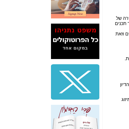
2" על תעלולי השר
משה כחלון -
כאן
ירה של
המשך חשיפת הבלוף
 ולשדר תכנים
ששמו "מהפיכת
הסלולר" ואיך מסרסים
ם וזאת
את הנתונים לציבור -
כאן
סיכום ביקור בסיליקון
ואלי - למה 3 הגדולות
ת.
משקיעות ומפתחות
באותם תחומים -
כאן
שלמה פילבר (עד
לאחרונה מנכ"ל משרד
דיון
התקשורת) - עד
מדינה? הצחקתם
אותי! -
כאן
זוג
"יש אפליה בחקירה"?
חשיפה: למה השר
משה כחלון לא נחקר
עד היום? -
כאן