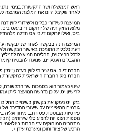
ראש הממשלה ושר התקשורת בנימין נתניהו 
לאחר שקיבל היום את המלצת המועצה לשידו
המועצה לשידורי כבלים ולשידורי לווין דנ
מלוא החזקותיה של יורוקום די.בי.אס ביס. 
ביס, ואילו יורוקום די.בי.אס חדלה מלהחזיק
המועצה דנה בבקשה לאחר שנתבקשה ע"י שר
דעת כלכלית התומכת באישור הבקשה ולאח
לכלל ההיבטים, החליטה המועצה להמליץ 
ההגבלים העסקיים, שנועדו להבטיח קיומה 
חברת בזק החברה הישראלית לתקשורת ב
לרישיון יס. על כן נדרשה המועצה ליתן ע
בזק ויס נימקו את בקשתן בשינויים החלים 
גורמים המאיימים על שיעורי החדירה של הט
פירטיות מבוססת פס רחב, מיתון ועליה 
נוספות הצפויות להציע סלי שירותים (חבילות
מתחרים המוחזקים ע"י חברות בינלאומיות (
הרכש של ציוד ותוכן ומערכת עידן +.