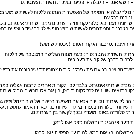
 חשש אנכי – הגבלה או פגיעה באיכות תשתית האינטרנט.
גרום להגבלה או חסימה של האפשרות הנתונה ללקוח לעשות שימוש בכ
ינטרנט בכל עת.
שוויונית מצד בזק כלפי לקוחותיה הצורכים ממנה שירותי אינטרנט בלב
ים הצרכנים והמתחרים לעשות שימוש חופשי לצורך שידור וצפייה בתכ
ת האינטרנט עבור הלקוח הסופי (מכסות שימוש).
שירותי תשתית אינטרנט הנובעת מנפח הגלישה המצטבר של הלקוח.
 לרבות בדרך של קביעת תעריפים.
שת טלוויזיה רב ערוצית / פרקטיקות תמחוריותת שיהפוכנה את רכישת
ם מבזק שירותי אינטרנט בלבד לבין לקוחות אחרים לרבות אפליה במחי
פקו בתנאים שוויוניים לכל לקוחות בזק, בין אם אלו רוכשים מבזק שירו
ם הכולל שירותי טלוויזיה אלא אם תאפשר רכישה של שירותי טלוויזיה ג
ר שירות הטלוויזיה בנפרד מיתר השירותים. תנאי זה אמור להקשות על
י טלוויזיה באופן מועדף ובכך לקשור בין השירותים.
 תעריפי הג'יגות (תשלום ספק
ISP
לבזק).
 מתשלומי הג'יגות המשולמים ע"י ספקי ה-
ISP
לבזק.