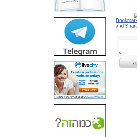
חשיפת חשד לשחיתות
הדומה לזו של "תיק
4000" אך בתחום
הסלולר -
כאן
חשיפת מה שלא
רוצים שתדעו בעניין
פריסת אנלימיטד
(בניחוח בלתי נסבל) -
כאן
חשיפה: איוב קרא
אישר לקבוצת סלקום
בדיוק מה שביבי אישר
ל-Yes ולבזק -
כאן
האם השר איוב קרא
היה צריך בכלל לחתום
על האישור, שנתן
לקבוצת סלקום? -
כאן
האם ביבי וקרא קבלו
בכלל תמורה עבור
ההטבות הרגולטוריות