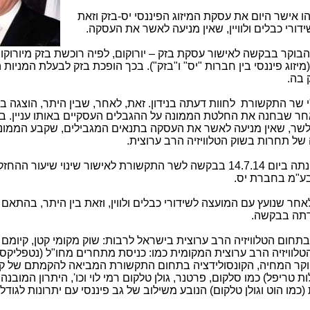
אישר היום את עסקת המיזוג הפיננסי יס-בזק וזאת
רי כבלים ולוויין, שאין מניעה לאשר את העסקה.
ה הבוקר בבקשה לאישור עסקת בזק – יורוקום, לפיה רוכשת בזק מיורוקו
(מיזוג פיננסי בין חברות "יס" ו"בזק"). בכך הופכת בזק לבעלת המניות 
 בה.
 התקשורת לחוות דעתה בנידון. זאת, לאחר, שבין היתר, הוצגה בפ
ר שבחנה את החלטת הממונה על ההגבלים העסקיים באותו עניין. ב
לשר, שאין מניעה לאשר את העסקה בתנאים המגבילים, שקבע הממונ
של תחרות בשוק הטלוויזיה הרב ערוצית.
חברת די.בי.אס שירותי לווין בע"מ ("יס") פנתה ביום 14.7.14 בבקשה לשר התקשורת לאישור שינוי שיעור
ע"מ בחברת יס.
מדתה בבקשה.
בתחום הטלוויזיה הרב ערוצית בישראל לרבות: שוק מקומי קטן, קיומם
לוויזיה הרב ערוצית המקומית כמו: כניסת מתחרים מחו"ל (נטפליקס, א
ביוקר המחיה, הקונסולידציה בתחום התקשורת המביאה להקמתם של ק
 טריפל) כמו סלקום, פרטנר, גולן טלקום רמי לוי וכו', היתרון המובנה
כמו הוט וגולן טלקום) הנובע משילוב של גב פיננסי עם יתרונות לגודל