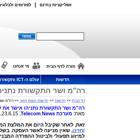
|
אפליקציות בחינם
לפורומים ולבלוגים
מי אנחנו
חזרה לדף הבית
חדשות
עולם ה-ICT ותקשורת
רה"מ ושר התקשורת נתניהו
דף הבית
>>
חדשות
>>
חדשות השוק הקווי
>> רה"מ ושר
רה"מ ושר התקשורת נתניהו אישר את עס
מאת:
מערכת
Telecom News
, 23.6.15, 16:01
זאת, לאחר שקיבל היום את המלצת המועצ
וחזינו
, שאין מניעה לאשר העסקה. בשלב
למיזוג תפעולי ולביטול ההפרדה המבנית