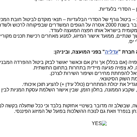
– הסדרי בלעדיות.
– ביטול גורף של הסדרי הבלעדיות – תנאי מוקדם לביטול חובת המכ
מניות יורוקום ביס. יצוין, שהמועצה כבר בשנת 2000 אסרה על הגופים המשדרים שבפיקוחה לרכוש
מקומית בישראל אותו חפצה המועצה לעודד.
 שנתיים, ממועד אישור המיזוג, למנוע מאחרים רכישת תכנים מקוריי
 יס.
 חברת "
עדליה
" בפני המועצה, וביניהן:
יה (אם בכלל) אך ורק אם וכאשר יאושר לבזק ביטול ההפרדה המבני
, לא צפויה פגיעה מיידית בתחרות בתחום התשתית.
ציאל להפחתת מחירים ושיפור השירות לצרכן.
ת השוק הסיטונאי.
יל את יכולת המתחרים (כולל עידן +) להציע תוכן איכותי.
שקבע הממונה, בחלון הזמן, שבין אישור השלמת עסקת המניות לבין ה
שה, שבשלב זה מדובר בשינויי אחזקות בלבד וכי ככל שתעלה בקשה למי
ן בנפרד וזאת גם לנוכח ההשלכות בפועל של המיזוג הפיננסי.