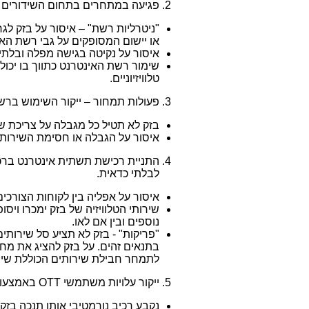
פגיעה במתחרים בתחום השידורים –
"ניטרליות רשת" – איסור על בזק ל
או יישום המסופקים על גבי רשת הא
איסור על נקיטה בגישה מפלה ובלתי 
שימור רשת האינטרנט כתווך בו יכול
טלוויזיוניים.
פעולות תמחור – ייקור השימוש ברש
בזק לא תטיל כל מגבלה על צריכת 
איסור על הגבלה או חסימת השירות
התניית רכישת תשתית אינטרנט ברכי
לבלתי כדאית.
איסור על אפליה בין לקוחות הצורכי
שירותי הטלוויזיה של בזק ימכרו ויסו
נוספים ובין אם לאו.
"פריקות" - בזק לא תציע סל שירותי
בתנאים זהים. על בזק להציג את מחי
לתמחר חבילת שירותים הכוללת שירות
ייקור עלויות משתמשי
OTT
באמצעות
נקבע רכיב נורמטיבי אותו תנכה בזק