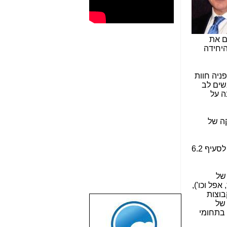
ם את
היחידה
ניה חוות
שים לב
ה על
 ההחזקה של
שינוי כאמור הוא בסמכות שר התקשורת, לאחר שנועץ עם המועצה לשידורי כבלים ולווין, וזאת בין היתר, בהתאם לסעיף 6.2
 של
פל וכו'),
בוצות
 של
שבוע טוב לכל
 בתחומי
הגולשים באשר
הם!!!