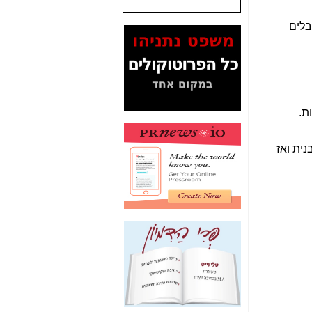
שנתנו לסלקום? -
כאן
המסמכים בנושא בזק-
Yes (תיק 4000)
מוכיחים "תפירת תיק"
לאיש הלא נכון! -
כאן
עובדות ומסמכים
המוסתרים מהציבור:
האם ביבי כשר
תקשורת עזר לקב'
בזק? -
כאן
מה מקור ה-Fake
News שהביא לתפירת
תיק לביבי והעלמת
החשודים הנכונים -
כאן
אחת הרגליים של "תיק
4000 התפור"
התמוטטה היום
בניצחון (כפול) של בזק
-
כאן
איך כתבות מפנקות