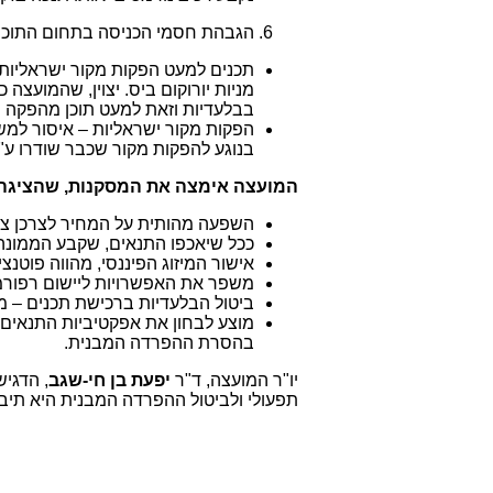
הגבהת חסמי הכניסה בתחום התוכן 
תכנים למעט הפקות מקור ישראליות 
בבלעדיות וזאת למעט תוכן מהפקה 
הפקות מקור ישראליות – איסור למשך
בנוגע להפקות מקור שכבר שודרו ע"י
המועצה אימצה את המסקנות, שהציגה
השפעה מהותית על המחיר לצרכן צפו
ככל שיאכפו התנאים, שקבע הממונה
אישור המיזוג הפיננסי, מהווה פוטנ
משפר את האפשרויות ליישום רפורמ
ביטול הבלעדיות ברכישת תכנים – מגד
מוצע לבחון את אפקטיביות התנאים, 
בהסרת ההפרדה המבנית.
יו"ר המועצה, ד"ר
יפעת בן חי-שגב
, הדגי
תפעולי ולביטול ההפרדה המבנית היא תיבח