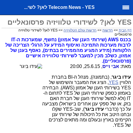
Telecom News - YES לאן? לשי...
YES לאן? לשידורי טלוויזיה פרסונאליים
דף הבית
>>
חדשות
>>
חדשות עולם הטלוויזיה
>> YES לאן? לשידורי טלוויזיה
פרסונאליים
בכנס AWS (שירותי הענן של אמזון) נחשף, שמערכות ה-IT
לרבות מערכות התמיכה ואיסוף המידע על הרגלי הצריכה של
הלקוחות (מידע המגיע מהממירים בבתים), נאסף בענן של
אמזון, כשלב מכין למעבר לשירותי טלוויזיה אישיים
(פרסונאליים).
מאת:
אבי וייס
, 25.6.15, 20:00
עידו ביגר
, (בתמונה), מנהל ה-BI בחברת
הלוויין
YES
, הציג את המעבר והשימוש של
YES בשירותי הענן של אמזון (AWS). הבחירה
באמזון כספק שירותי הענן של YES לתחום ה-
IT (ולא למשל שירותי הענן של חברת האם
בזק, או של ספקי ענן אחרים בישראל) מצביעה
על כך (כדברי
עידו ביגר
), שב-YES שקלו
ובחנו היטב את כל היכולות של שירותי ענן
הקיימים בארץ ובעולם ומה מתאים לצרכים
של YES.