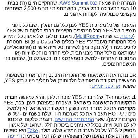
הצהרה זו הושמעה
כנס AWS Summit
, שהתקיים היום (ה') בביתן
10 בגני התערוכה בתל אביב, בהשתתפות יותר מ-2,500 מפתחים,
מקצועני טכנולוגיה ולקוחות ארגוניים.
המעבר של כל מערכות YES לענן כלל גם תהליך, שבו כל נתוני
הצפייה של YES מכל הממירים הקיימים בבתי הלקוחות של YES
(
לרבות
בגישת ה-
MultiRoom
), מועברים לענן של אמזון. כל המידע
מכל המקורות מעובד ע"י YES בכלים של (BI (Big-Data. המטרה:
להגיע בעתיד (לא ננקב זמן) לשירותי טלוויזיה אישיים (פרסונאליים),
שמותאמים לכל אחד מבני הבית, לפי החדרים והטלוויזיות (או
המסכים האחרים - למשל בסמארטפונים ובטאבלטים), שבהם בני
המשפחה צופים.
אם ננתח את המשמעות של ההכרזה הזו, נבין יותר את המשמעות
המעשית (מנקודת הראות של הלקוחות) של תהליך מיזוג בזק-YES,
שאושר
אך לפני יומיים
:
1
. מערכות ה-IT של חברת YES עוברות לענן, והיא למעשה
חברת
התקשורת הראשונה בישראל
, שעברה (בעצמה) לענן. בכך, YES
מקדימה
את כל מתחרותיה בשוק התקשורת הישראלי (אין למשל
סיכוי, ש-HOT תעביר את כל מערכות ה-IT שלה בשנתיים - שלוש
הקרובות לענן). שאר
המתחרים החדשים
, דוגמת סלקום, שנכנסו
לעולם הטלוויזיה, בכלל לא ניחנים ביכולות הללו, שהענן של אמזון
מספק ל-YES על כל מערכות המידע שלה. מולה,
Take
היא ספקית
חדשה הפועלת מהענן (של Veeam) ויש לה רמה מסוימת
ודי יפה