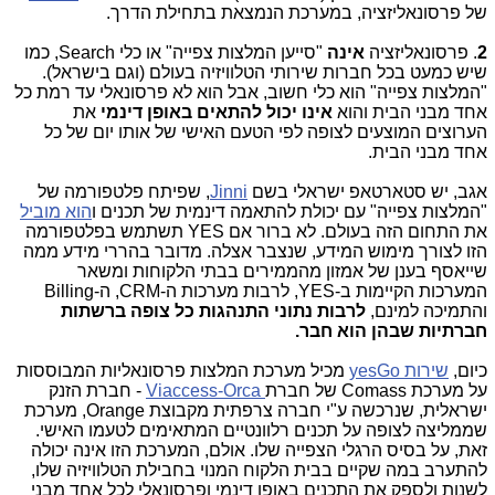
של פרסונאליזציה, במערכת הנמצאת בתחילת הדרך.
2
. פרסונאליזציה
אינה
"סייען המלצות צפייה" או כלי Search, כמו
שיש כמעט בכל חברות שירותי הטלוויזיה בעולם (וגם בישראל).
"המלצות צפייה" הוא כלי חשוב, אבל הוא לא פרסונאלי עד רמת כל
אחד מבני הבית והוא
אינו יכול להתאים באופן דינמי
את
הערוצים המוצעים לצופה לפי הטעם האישי של אותו יום של כל
אחד מבני הבית.
אגב, יש סטארטאפ ישראלי בשם
Jinni
, שפיתח פלטפורמה של
"המלצות צפייה" עם יכולת להתאמה דינמית של תכנים ו
הוא מוביל
את התחום הזה בעולם. לא ברור אם YES תשתמש בפלטפורמה
הזו לצורך מימוש המידע, שנצבר אצלה. מדובר בהררי מידע ממה
שייאסף בענן של אמזון מהממירים בבתי הלקוחות ומשאר
המערכות הקיימות ב-YES, לרבות מערכות ה-CRM, ה-Billing
והתמיכה למינם,
לרבות נתוני התנהגות כל צופה ברשתות
חברתיות שבהן הוא חבר.
כיום,
שירות
yesGo
מכיל מערכת המלצות פרסונאליות המבוססות
על מערכת
Comass
של חברת
Viaccess-Orca
- חברת הזנק
ישראלית, שנרכשה ע"י חברה צרפתית מקבוצת Orange, מערכת
שממליצה לצופה על תכנים רלוונטיים המתאימים לטעמו האישי.
זאת, על בסיס הרגלי הצפייה שלו. אולם, המערכת הזו אינה יכולה
להתערב במה שקיים בבית הלקוח המנוי בחבילת הטלוויזיה שלו,
לשנות ולספק את התכנים באופן דינמי ופרסונאלי לכל אחד מבני