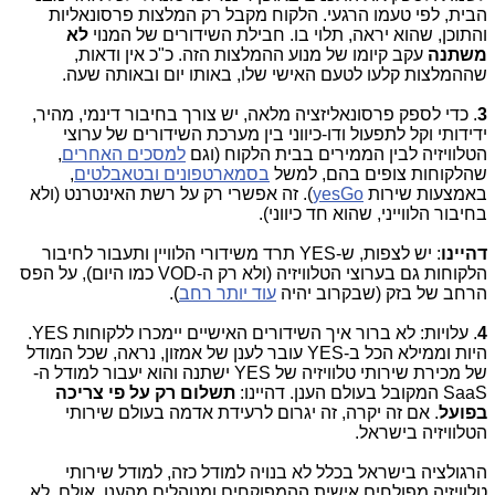
הבית, לפי טעמו הרגעי. הלקוח מקבל רק המלצות פרסונאליות
והתוכן, שהוא יראה, תלוי בו. חבילת השידורים של המנוי
לא
משתנה
עקב קיומו של מנוע ההמלצות הזה. כ"כ אין ודאות,
שההמלצות קלעו לטעם האישי שלו, באותו יום ובאותה שעה.
3
. כדי לספק פרסונאליזציה מלאה, יש צורך בחיבור דינמי, מהיר,
ידידותי וקל לתפעול ודו-כיווני בין מערכת השידורים של ערוצי
הטלוויזיה לבין הממירים בבית הלקוח (וגם
למסכים האחרים
,
שהלקוחות צופים בהם, למשל
בסמארטפונים ובטאבלטים
,
באמצעות שירות
yesGo
). זה אפשרי רק על רשת האינטרנט (ולא
בחיבור הלווייני, שהוא חד כיווני).
דהיינו
: יש לצפות, ש-YES תרד משידורי הלוויין ותעבור לחיבור
הלקוחות גם בערוצי הטלוויזיה (ולא רק ה-VOD כמו היום), על הפס
הרחב של בזק (שבקרוב יהיה
עוד יותר רחב
).
4
. עלויות: לא ברור איך השידורים האישיים יימכרו ללקוחות YES.
היות וממילא הכל ב-YES עובר לענן של אמזון, נראה, שכל המודל
של מכירת שירותי טלוויזיה של YES ישתנה והוא יעבור למודל ה-
SaaS המקובל בעולם הענן. דהיינו:
תשלום רק על פי צריכה
בפועל
. אם זה יקרה, זה יגרום לרעידת אדמה בעולם שירותי
הטלוויזיה בישראל.
הרגולציה בישראל בכלל לא בנויה למודל כזה, למודל שירותי
טלוויזיה מפולחים אישית ההמפוקחים ומנוהלים מהענן. אולם, לא