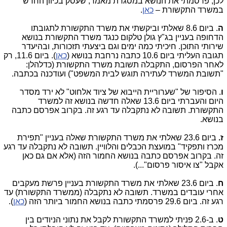
לכן, פרסמתי את הנושא במסגרת מאמר, שעסק בכיוון החדש
במשרד התקשורת –
כאן
.
ה
. ביום 8.6 שאלתי וביקשתי את משרד התקשורת לתגובתו
הדחופה בעניין בג"ץ גולן טלקום כנגד משרד התקשורת בנושא
שירותי התוכן. חיכיתי כמה ימים וגם ביצעתי תזכורות, ובהיעדר
תגובה העליתי ביום 10.6 כתבה נרחבת בנושא (
כאן
). ביום 11.6, רק
לאחר הפרסום, התקבלה תשובת משרד התקשורת (כדלהלן:
"
תשובת המשרד לעתירה תוגש לבית המשפט
("
ועודכנה בכתבה.
ו
. הסיפור של "שערוריית הייבוא של ציוד אלחוט" לא ירד מסדר
היום והעברתי ביום 13.6 שאלה חדשה בנושא זה למשרד
התקשורת. תשובה לא נתקבלה עד רגע זה. בקרוב אפרסם כתבה
בנושא.
ז.
ביום 23.6 שאלתי את משרד התקשורת שאלה בעניין "תפירת
מכרז ותפקיד" במועצת הכבלים והלוויין. תשובה לא נתקבלה עד רגע
זה. בקרוב אפרסם כתבה בנושא החמור הזה (אלא אם גם כאן
אקבל "צו איסור פרסום"...).
ח
. ביום 23.6 שאלתי את משרד התקשורת בעניין פרשת מעקבים
אחרי עובדים במשרד. תשובה לא נתקבלה (ממשרד התקשורת) עד
רגע זה. ביום 29.6 פרסמתי כתבה בנושא החמור ביותר הזה (
כאן
).
ט
. ב-2.6 פניתי למשרד התקשורת לקבל את נתוני הניודים בין