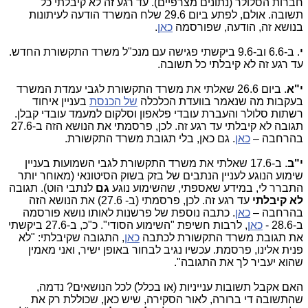
חברות הסלולר (נתונים מצרפיים). עד רגע זה לא קיבלתי כל
תשובה. אולם, לפתע ביום 29.6 שלח המשרד הודעה לעיתונות
בנושא זה, הודעה, שפורסמה
כאן
.
י
. ב-6.6 וב-9.6 ביקשתי פגישה עם מנכ"ל משרד התקשורת החדש.
עד רגע זה לא קיבלתי כל תשובה.
י"א
. ביום 26.6 שאלתי את משרד התקשורת לגבי עמדת המשרד
בעקבות מה שנאמר בוועדת הכלכלה
של הכנסת
בעניין איחוד
רשתות סלולר והעברת עובדי פלאפון וסלקום למעמד עובדי קבלן.
תגובה לא קיבלתי עד רגע זה. לכן, פרסמתי את הנושא הזה ב-27.6
בהרחבה –
כאן
. גם כאן, בלי תגובת משרד התקשורת.
י"ב
. ב-17.6 שאלתי את משרד התקשורת לגבי השמועות בעניין
שימוע הנוגע לעניין הנתבים של בזק בשוק הסיטונאי (מאוחר יותר
התברר לי, במידע שאספתי, שהשימוע נוגע
גם
לנתבי הוט). תגובה
לא קיבלתי
עד רגע זה. לכן, פרסמתי (ב- 27.6) את הנושא הזה
בהרחבה –
כאן
. כתבה נוספת של פרשנות לאותו נושא פורסמה
ב-28.6 -
כאן
, לרבות חשיפת "השימוע הסודי". כ"כ, ב-27.6 ביקשתי
את תגובת משרד התקשורת לכתבה
כאן
, התגובה שקיבלתי: "לא
פנית אלינו, פרסמת. עכשיו נגיב לבחור באופן ישיר, ואני מאמין
שהוא יעביר לך את התגובה".
האם אקבל תשובות ענייניות (או בכלל) לכל הנושאים? נדמה,
שהתשובה די ברורה, לאור הסקירה, שיש כאן, שכוללת רק את