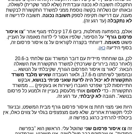
התקבלה תשובה לא נכונה עובדתית (שלא לומר שקרית) לשאלה,
ובאותו יום נשלחה בקשה נוספת ממני למשרד התקשורת לבקשת
מענה, עם דרישה תקיפה לספק
תשובה נכונה
. תשובה לדרישה זו
לא נתקבלה
(עד רגע זה).
אולם, בהפתעה מוחלטת, ביום 17.6 קיבלתי מגוף אחר "
צו איסור
פרסום גורף
" על הסיפור, שלפיו אסור לי לדווח מאומה על העניין.
פשוט
מאומה
. דיווחתי בקצרה לקוראים על צו איסור פרסום זה,
בסוף הידיעה
כאן
.
לכן, גם שוחחתי מיידית עם דובר המשרד וגם שלחתי ב-20.6
(לאחר כמה בירורים שערכתי) למשרד התקשורת את השאלה
הבאה: "לאור צו איסור הפרסום הגורף, שקיבלתי על הנושא ...
ובהמשך לשיחתנו מ-17.6, ולאור העובדה
שאיש מלבד משרד
התקשורת לא יכול היה לדעת שאני פניתי בנושא
, אבקש
התייחסות לכך שפרטי הועברו (ישירות או בעקיפין) .... ממשרד
התקשורת - כדי
לחסום
אותי מלעסוק בעניין זה ולמנוע כל פרסום
בנושא". תגובה
לא קיבלתי
, עד רגע זה.
היות ואני מצוי תחת צו איסור פרסום גורף מבית המשפט, ובניגוד
לכלי תקשורת אחרים, שלא פעם מצפצפים בגלוי על צווים כאלו, אין
ביכולתי להרחיב כרגע בפרשה זו.
זה
צו איסור פרסום
שני
שהוטל עלי. הראשון הוא "בפרשה
הסודית", צו שבתוקף כבר מעל לשנה. אני משוכנע, שבמדינה