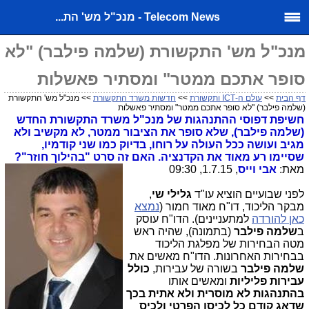
Telecom News - מנכ"ל מש' הת...
מנכ"ל מש' התקשורת (שלמה פילבר) "לא
סופר אתכם ממטר" ומסתיר פאשלות
דף הבית
>>
עולם ה-ICT ותקשורת
>>
חדשות משרד התקשורת
>> מנכ"ל מש' התקשורת
(שלמה פילבר) "לא סופר אתכם ממטר" ומסתיר פאשלות
חשיפת דפוסי ההתנהגות של מנכ"ל משרד התקשורת החדש
(שלמה פילבר), שלא סופר את הציבור ממטר, לא מקשיב ולא
מגיב ועושה ככל העולה על רוחו, בדיוק כמו שני קודמיו,
שסיימו רע מאוד את הקדנציה. האם זה סרט "בהילוך חוזר"?
מאת:
אבי וייס
, 1.7.15, 09:30
לפני שבועיים הוציא עו"ד
גלילי שי
,
מבקר הליכוד, דו"ח מאוד חמור (
נמצא
כאן להורדה
למתעניינים). הדו"ח עוסק
ב
שלמה
פילבר
(בתמונה), שהיה ראש
מטה הבחירות של מפלגת הליכוד
בבחירות האחרונות. הדו"ח מאשים את
שלמה פילבר
בשורה של עבירות,
כולל
עבירות פליליות
ומאשים אותו
בהתנהגות לא מוסרית ולא אתית בכך
שדאג קודם כל לכיסו הפרטי ולכיס