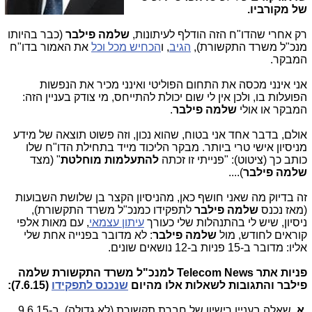
של מקורביו.
רק אחרי שהדו"ח הזה הודלף לעיתונות,
שלמה פילבר
(כבר בהיותו
מנכ"ל משרד התקשורת),
הגיב
, ו
הכחיש מכל וכל
את האמור בדו"ח
המבקר.
אני אינני מכסה את התחום הפוליטי ואינני מכיר את הנפשות
הפועלות בו, ולכן אין לי שום יכולת להתייחס, מי צודק בעניין הזה:
המבקר או אולי
שלמה פילבר
.
אולם, בדבר אחד אני בטוח, שהוא נכון, וזה פשוט תוצאה של מידע
מניסיון אישי טרי ביותר. מבקר הליכוד מייד בתחילת הדו"ח שלו
כותב כך (ציטוט): "פנייתי זו זכתה
להתעלמות מוחלטת
" (מצד
שלמה פילבר
)....
זה בדיוק מה שאני חושף כאן, מהניסיון הקצר בן שלושת השבועות
(מאז נכנס
שלמה פילבר
לתפקידו כמנכ"ל משרד התקשורת),
ניסיון, שיש לי בהתנהלות שלי כעורך
עיתון עצמאי
, עם מאות אלפי
קוראים לחודש, מול
שלמה פילבר
: לא מדובר בפנייה אחת שלי
אליו: מדובר ב-15 פניות ב-12 נושאים שונים.
פניות אתר
Telecom News
למנכ"ל משרד התקשורת שלמה
פילבר והתגובות לשאלות אלו מהיום
שנכנס לתפקידו
(7.6.15):
א
. שאלה בעניין רישיון של חברת תקשורת (לא גדולה). ב-9.6.15