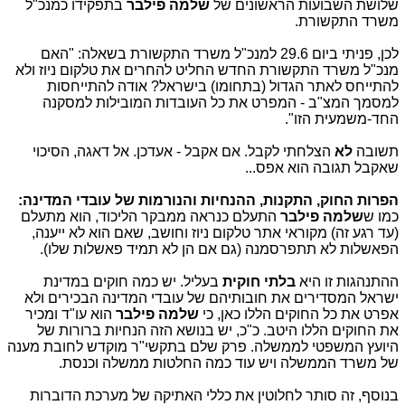
שלושת השבועות הראשונים של
שלמה פילבר
בתפקידו כמנכ"ל
משרד התקשורת.
לכן, פניתי ביום 29.6 למנכ"ל משרד התקשורת בשאלה: "האם
מנכ"ל משרד התקשורת החדש החליט להחרים את טלקום ניוז ולא
להתייחס לאתר הגדול (בתחומו) בישראל? אודה להתייחסות
למסמך המצ"ב - המפרט את כל העובדות המובילות למסקנה
החד-משמעית הזו".
תשובה
לא
הצלחתי לקבל. אם אקבל - אעדכן. אל דאגה, הסיכוי
שאקבל תגובה הוא אפס...
הפרות החוק, התקנות, ההנחיות והנורמות של עובדי המדינה:
כמו ש
שלמה
פילבר
התעלם כנראה ממבקר הליכוד, הוא מתעלם
(עד רגע זה) מקוראי אתר טלקום ניוז וחושב, שאם הוא לא ייענה,
הפאשלות לא תתפרסמנה (גם אם הן לא תמיד פאשלות שלו).
ההתנהגות זו היא
בלתי חוקית
בעליל. יש כמה חוקים במדינת
ישראל המסדירים את חובותיהם של עובדי המדינה הבכירים ולא
אפרט את כל החוקים הללו כאן, כי
שלמה פילבר
הוא עו"ד ומכיר
את החוקים הללו היטב. כ"כ, יש בנושא הזה הנחיות ברורות של
היועץ המשפטי לממשלה. פרק שלם בתקשי"ר מוקדש לחובת מענה
של משרד הממשלה ויש עוד כמה החלטות ממשלה וכנסת.
בנוסף, זה סותר לחלוטין את כללי האתיקה של מערכת הדוברות