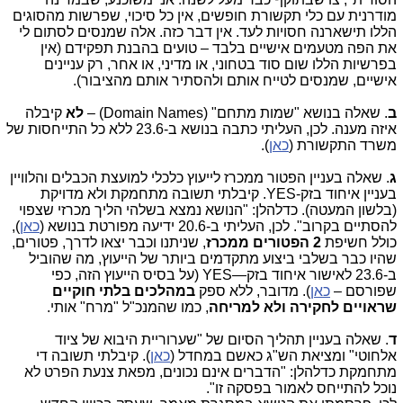
מודרנית עם כלי תקשורת חופשים, אין כל סיכוי, שפרשות מהסוגים
הללו תישארנה חסויות לעד. אין דבר כזה. אלה שמנסים לסתום לי
את הפה מטעמים אישיים בלבד – טועים בהבנת תפקידם (אין
בפרשיות הללו שום סוד בטחוני, או מדיני, או אחר, רק עניינים
אישיים, שמנסים לטייח אותם ולהסתיר אותם מהציבור).
ב
. שאלה בנושא "שמות מתחם" (Domain Names) –
לא
קיבלה
איזה מענה. לכן, העליתי כתבה בנושא ב-23.6 ללא כל התייחסות של
משרד התקשורת (
כאן
).
ג
. שאלה בעניין הפטור ממכרז לייעוץ כלכלי למועצת הכבלים והלוויין
בעניין איחוד בזק-
YES
. קיבלתי תשובה מתחמקת ולא מדויקת
(בלשון המעטה). כדלהלן: "הנושא נמצא בשלהי הליך מכרזי שצפוי
להסתיים בקרוב". לכן, העליתי ב-20.6 ידיעה מפורטת בנושא (
כאן
),
כולל חשיפת
2 הפטורים
ממכרז
, שניתנו וכבר יצאו לדרך, פטורים,
שהיו כבר בשלבי ביצוע מתקדמים ביותר של הייעוץ, מה שהוביל
ב-23.6 לאישור איחוד בזק—
YES
(על בסיס הייעוץ הזה, כפי
שפורסם –
כאן
). מדובר, ללא ספק
במהלכים בלתי חוקיים
שראויים לחקירה ולא למריחה
, כמו שהמנכ"ל "מרח" אותי.
ד
. שאלה בעניין תהליך הסיום של "שערוריית היבוא של ציוד
אלחוטי" ומציאת הש"ג כאשם במחדל (
כאן
). קיבלתי תשובה די
מתחמקת כדלהלן: "הדברים אינם נכונים, מפאת צנעת הפרט לא
נוכל להתייחס לאמור בפסקה זו".