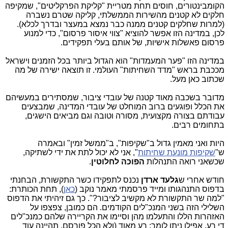
הקומבינטורים, חוסים תחת מטריית "קליקת הפרקליטים", שמקיפה
חלקים לא קטנים מהשירות הממשלתי, קליקה שטרם נשברה
(למרות שחלקים קטנים ממנה כבר נמצא במעצר ובדרך לכלא).
לכן, במדינה הזו אפשר להוציא "צווי איסור פרסום", כדי למנוע
פרסום פאשלות אישיות, של אותם בעלי תפקידים.
במדינה הזו "פער המעמדות" הוא הגדול ביותר בכל הזמנים וישראל
מככבת בראש "מדד השחיתות" העולמי. זו תוצאה ישירה של מה
שכתוב כאן מעל.
מדובר בשכבה מאוד קטנה של עובדי ציבור, שמסתירים במעשיהם
את הכלל ופוגעים ברוב המוחלט של עובדי המדינה, שמבצעים
עבודתם בצורה מקצועית, מסורה וטובה וגם מביאים הישגים,
בתחומים רבים.
היות ואני מאמין גדול ב"שקיפות", ב"ממשל זמין" ובאמרה
ש"
שקיפות מונעת שחיתות
", אני לא יכול לתת את ידי לשתיקה,
שכשאני רואה התנהלות
הפוכה לחלוטין
.
חודש אחרי ש
גלעד ארדן
נכנס לתפקידו כשר התקשורת, הבחנתי
בדפוס התנהגותו ומייד פרסמתי מאמר נוקב (
כאן
), תחת הכותרת:
"למה שר התקשורת לא מקשיב לציבור?". כך גם זיהיתי את הדפוס
השלילי הזה בשני המנכ"לים הקודמים. הם כמובן, צפצפו על
האזהרות הללו והתעלמו מהן וסיימו את הקריירה שלהם כמנכ"לים
די רע. אפילו ניתן לומר: רע מאוד (ולא הכל פורסם. תהיינה עוד