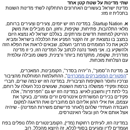
שתי מדינות על שטח קטן אחד
מדינת ישראל בעשורים האחרונים התחלקה לשתי מדינות השונות
בתכלית זו מזו:
א
. Startup Nation. במדינה הזו יש יזמים, צעירים וצעירים ברוחם,
מלאי התלהבות, פתיחות, שקיפות, וחזון. הם מובילים את משק
ההייטק למחוזות חדשים ומרתקים. בגללם ישראל לא נמצא היום
במצב בו נמצאת יוון. זה הקטר המניע את הכלכלה בישראל ומביא
לכאן את כל המומחים מרחבי העולם, שבאים לראות את הפלא הזה
ולהשקיע בו. אני מאוד נהנה לכתוב על המדינה הזו, כי זו מדינה
מודרנית, שקופה, מתקדמת ביותר ורצינית, פשוט מובילה עולמית
עם הצלחות מוכחות.
ב
. מדינת ה"סמוך", ה"יהיה בסדר", הקומבינות, המאכרים,
"
הפטורים המפוברקים ממכרזים
", ההתעלמות המוחלטת מהציבור
וצרכיו וחוסר השקיפות הציבורית. במדינה הזו יש כמה שרים, חברי
כנסת ופקידי ממשלה ברמות השונות, שעושים ככל העולה על רוחם,
בלי לתת דין וחשבון לאיש. במדינה הזו יש גם "חפרפרות", אלה
פקידים בכירים המשרתים אינטרסים זרים ומוזרים, בעיקר את
עצמם, את אילי ההון אליהם הם מחוברים ואת הדאגה למקום
העבודה העתידי שלהם (לאחר פרישתם משירות המדינה) - שיהיה
אצל אותם אילי הון ובעלי האינטרסים.
במדינה הזו, לעיתים רחוקות (מדי), הקומבינטורים הללו נופלים בפח
ועומדים לדין ומגיעים בסוף לכלא. זה היוצא מהכלל. רוב