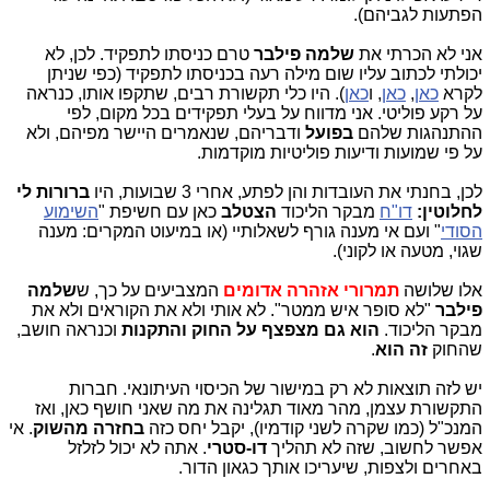
הפתעות לגביהם).
אני לא הכרתי את
שלמה פילבר
טרם כניסתו לתפקיד. לכן, לא
יכולתי לכתוב עליו שום מילה רעה בכניסתו לתפקיד (כפי שניתן
לקרא
כאן
,
כאן
, ו
כאן
). היו כלי תקשורת רבים, שתקפו אותו, כנראה
על רקע פוליטי. אני מדווח על בעלי תפקידים בכל מקום, לפי
ההתנהגות שלהם
בפועל
ודבריהם, שנאמרים היישר מפיהם, ולא
על פי שמועות ודיעות פוליטיות מוקדמות.
לכן, בחנתי את העובדות והן לפתע, אחרי 3 שבועות, היו
ברורות לי
לחלוטין:
דו"ח
מבקר הליכוד
הצטלב
כאן עם חשיפת "
השימוע
הסודי
" ועם אי מענה גורף לשאלותיי (או במיעוט המקרים: מענה
שגוי, מטעה או לקוני).
אלו שלושה
תמרורי אזהרה אדומים
ה
מצביעים על כך, ש
שלמה
פילבר
"לא סופר איש ממטר". לא אותי ולא את הקוראים ולא את
מבקר הליכוד.
הוא גם מצפצף על החוק והתקנות
וכנראה חושב,
שהחוק
זה הוא
.
יש לזה תוצאות לא רק במישור של הכיסוי העיתונאי. חברות
התקשורת עצמן, מהר מאוד תגלינה את מה שאני חושף כאן, ואז
המנכ"ל (כמו שקרה לשני קודמיו), יקבל יחס כזה
בחזרה מהשוק
. אי
אפשר לחשוב, שזה לא תהליך
דו-סטרי
. אתה לא יכול לזלזל
באחרים ולצפות, שיעריכו אותך כגאון הדור.