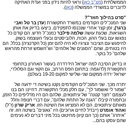
הממשלתית (
מצ"ב כאן
) וראוי להיות נידון בפני ועדת האתיקה
לדוברים במשרדי הממשלה (
כאן
).
"סרט בהילוך חוזר"?
שני המנכ"לים הקודמים במשרד התקשורת (
עדן בר טל
ו
אבי
ברגר),
זמן קצר אחרי שנכנסו לתפקידם, ביצעו בדיוק את אותן
השגיאות, שכעת עושה
שלמה פילבר
כמנכ"ל חדש. הם קודם כל
נפגשו עם בעלי ההון, הכוח, הלוביסטים ובעלי העוצמה בשוק.
להיפגש עם הציבור ונציגיו לא היה להם זמן (כל הקדנציה) בכלל. הם
היו בטוחים, שהם "הסגנים של אלוהים" וש"השמש זורחת מהראש
שלהם" כל בוקר.
זו בדיוק הסיבה למה ישראל הידרדרה בעשור האחרון בתחומי
התקשורת (לדוגמה: בתחום הפס הרחב, גם הקווי וגם הסלולרי,
ישראל ירדה ממקום שני-שלישי למקום 19-20 בעולם).
יתרה מכך. שני המנכ"לים הקודמים נקטו בשיטה די ידועה של
"שמור לי ואשמור לך", עם חלק מכלי התקשורת. דהיינו: הם בנו
לעצמם "חצר קטנה" של עיתונאים, שלהם הם היו מדליפים כל הזמן,
ובתמורה קיבלו "הגנה על התחת שלהם", עם דברי חנופה והלל
מאותם עיתונאים. הם לא המציאו את השיטה הזו.
אריק שרון
(ז"ל)
ו
אהוד אומרט
(ייבדל לחיים ארוכים) היו "גאונים" בשיטה הזו. זה
"איתרג" אותם (כך הם קיוו) מחיטוט בכל מיני דברים לא נעימים
שהם עסקו בהם...