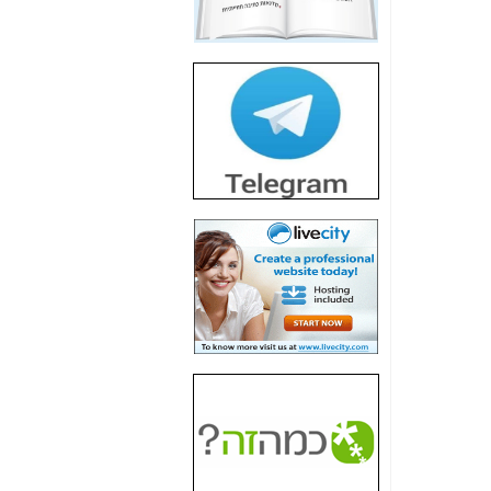
חשיפת חשד לשחיתות
הדומה לזו של "תיק
4000" אך בתחום
הסלולר -
כאן
חשיפת מה שלא
רוצים שתדעו בעניין
פריסת אנלימיטד
(בניחוח בלתי נסבל) -
כאן
חשיפה: איוב קרא
אישר לקבוצת סלקום
בדיוק מה שביבי אישר
ל-Yes ולבזק -
כאן
האם השר איוב קרא
היה צריך בכלל לחתום
על האישור, שנתן
לקבוצת סלקום? -
כאן
האם ביבי וקרא קבלו
בכלל תמורה עבור
ההטבות הרגולטוריות