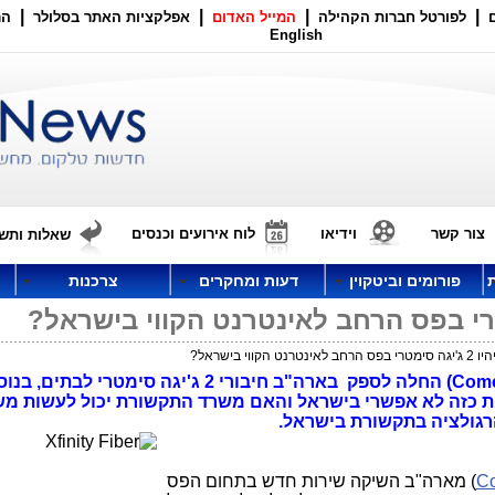
|
|
|
|
לפורטל חברות הקהילה
המייל האדום
אפלקציות האתר בסלולר
הר
English
צור קשר
וידיאו
לוח אירועים וכנסים
שאלות ותשו
פורומים וביטקוין
דעות ומחקרים
צרכנות
 הקווי בישראל?
ספקית שירותי הכבלים קומקאסט (Comcast) החלה לספק בארה"ב חיבורי 2 ג'יגה סימטרי לבתים,
ת כזה לא אפשרי בישראל והאם משרד התקשורת יכול לעשות מש
הרגולציה בתקשורת בישראל.
C
) מארה"ב השיקה שירות חדש בתחום הפס