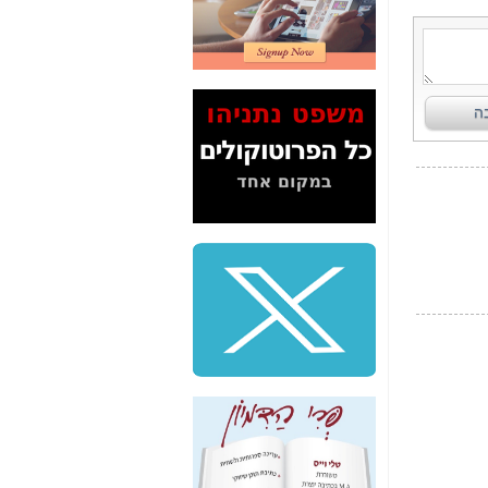
2" על תעלולי השר
משה כחלון -
כאן
המשך חשיפת הבלוף
ששמו "מהפיכת
הסלולר" ואיך מסרסים
את הנתונים לציבור -
כאן
סיכום ביקור בסיליקון
ואלי - למה 3 הגדולות
משקיעות ומפתחות
באותם תחומים -
כאן
שלמה פילבר (עד
לאחרונה מנכ"ל משרד
התקשורת) - עד
מדינה? הצחקתם
אותי! -
כאן
"יש אפליה בחקירה"?
חשיפה: למה השר
משה כחלון לא נחקר
עד היום? -
כאן