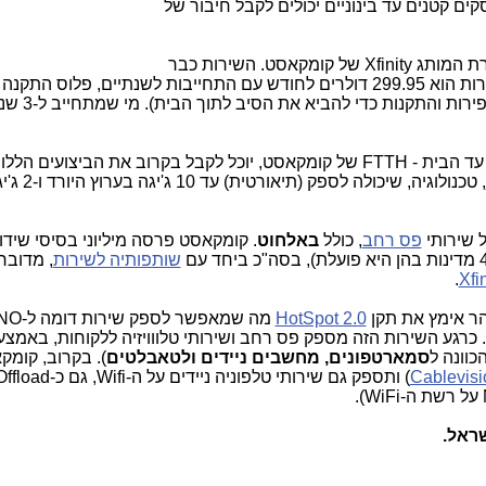
ים קטנים עד בינוניים יכולים לקבל חיבור של
ומסופק במסגרת המותג Xfinity של קומקאסט. השירות כבר
זמין ב-7 מדינות ברחבי ארה"ב. מחיר השירות הוא 299.95 דולרים לחודש עם התחייבות לשנתיים, פלוס 
(כ-1,000 דולרים, תלוי במרחק והצורך
גם למי שלא נמצא בתחום הכיסוי בסיבים עד הבית - FTTH של קומקאסט, יוכל לקבל בקרוב את הביצועי
, טכנולוגיה, שיכולה 
 שירותי
פס רחב
, כולל
באלחוט
. קומקאסט פרסה מיליוני בסיסי שידור
שותפותיה לשירות
.
Xfi
הר אימץ את תקן
HotSpot 2.0
ארה"ב. כרגע השירות הזה מספק פס רחב ושירותי טלווויזיה ללקוחות, באמצ
סמארטפונים, מחשבים ניידים ולטאבלטים
). בקרוב, קומק
Cablevisi
שראל.