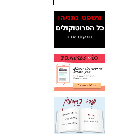
שנתנו לסלקום? -
כאן
המסמכים בנושא בזק-
Yes (תיק 4000)
מוכיחים "תפירת תיק"
לאיש הלא נכון! -
כאן
עובדות ומסמכים
המוסתרים מהציבור:
האם ביבי כשר
תקשורת עזר לקב'
בזק? -
כאן
מה מקור ה-Fake
News שהביא לתפירת
תיק לביבי והעלמת
החשודים הנכונים -
כאן
אחת הרגליים של "תיק
4000 התפור"
התמוטטה היום
בניצחון (כפול) של בזק
-
כאן
איך כתבות מפנקות