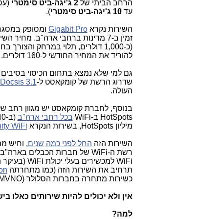
הרחב הביתי של
2 ג'יגה-ביט סימטרי
(עסק
עד
10 ג'יגה-ביט
סימטרי
).
השירות נקרא
Gigabit Pro
להוריד את המחיר החודשי ל-160 דולרים.
שדרוג הרשת של קומקאסט ל-
Docsis 3.1
העולה.
בנוסף, לחברת קומקאסט יש מגוון רחב של
HotSpots ב-WiFi
בכל רחבי ארה"ב
(ב-40 מדינות בהן היא פועלת), בסה"כ ביחד עם
מיליון HotSpots, בשירות הנקרא
nity WiFi
השירות הזה
החל לפני כמה שנים
, וחיש מ
רשת ה-WiFi של חברות הכבלים ב
WiFi למכשירים בעלי יכולת WiFi (בעיקר הכוונה ל
תרחיב את השירות הזה (כמו מתחרתה
on
כשירות מתחרה בחברות הסלולר (MVNO על רשת ה-WiFi).
אין ולא יכולים להיות שירותים כאלו בי
למה?