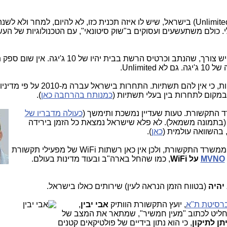
. אין שום ספק כבלים, בזק או אחר (כמו Unlimited) בישראל, שיש לו איזה תכנית כזו, לא להיום, למחר ו
 כולם משתעשעים ועסוקים ב"שוק סיטונאי", עם הטכנולוגיות של העש
. בנוסף, כדי לקבל 2 ג'יגה סימטרי לבית, יש צורך, שהנתב וכרטיס הרשת בבית יהיו 
Unlimi.
. ספקים וירטואליים לא משקיעים בתשתיות, כי אין להם תשתיות. הת
במקום לתחרות בין בעלי תשתיות (
כמנותח בהרחבה כאן
).
 התקשורת. טעות שעדיין נמשכת ותימשך (
כעולה מדבריו של
 (בתמונה משמאל). לא פלא שישראל נמצאת כל הזמן בירידה
בהשוואה עולמית (
כאן
).
ממשרד התקשורת, ולכן אין כאן רשתות WiFi של מפעילי תקשורת
MVNO
על WiFi
, כמו שהחל בארה"ב ובעוד מדינות בעולם.
 יהיה
(בטווח הזמן הנראה לעין) שירותים כאלו בישראל.
ברסיטת ת"א
, יועץ
התקשורת הוותיק
אבי יבין
,
חליט לכתוב "מעין חמשיר", שמתאר את המצב של
ן לתיקון
, כי הוא נתון בידיים של פולטיקאים קטנים