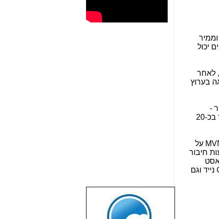
התקנה וממיר
 בחפירות והתקנות כדי להביא את הסיב לתוך הבית). מי שמתחייב ל-3 שנים יכול
ם הללו, לאחר
לספק (תיאורטית) עד 10 ג'יגה בערוץ היורד ו-2 ג'יגה בערוץ
 -
, מדובר בכ-20
מה שמאפשר לספק שירות דומה ל-MVNO על
עות חיבור
אסט
) ותספק גם שירותי טלפוניה ניידים על ה-Wifi, גם כ-Offload נייד וגם
שבוע טוב לכל
הגולשים באשר