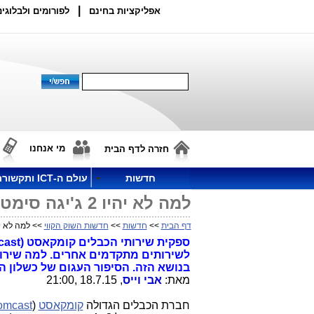
|
אפליקציות בחינם
לפורומים ולבלוגים
מי אנחנו
חזרה לדף הבית
חדשות
עולם ה-ICT ותקשורת
למה לא יהיו 2 ג'יגה סימטרי בפס הרחב לאינטרנט הקווי בישראל?
דף הבית
>>
חדשות
>>
חדשות השוק הקווי
>> למה לא יהיו 2 ג'יגה סימטרי בפס הרחב לאינטרנט
לשירותים מתקדמים אחרים. למה שירו
בנושא הזה. הסיפור העגום של כשלון 
מאת:
אבי וייס
, 18.7.15 ,21:00
חברת הכבלים הגדולה
קומקאסט
(
omcast