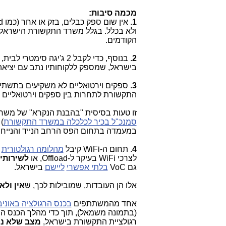
מכמה סיבות:
1
ולא בכלל. בגלל משרד התקשורת הישראלי.
הקודמים.
2
בישראל, שמספק ללקוחותיו נתב עם יציאה של 10 ג'יגה. גם לא ted
3
התקשורת לתחרות בין ספקים וירטואליים 
זו טעות בסיסית "בהבנ
ת הנקרא" של משרד
סמנכ"ל בכיר לכלכלה במשרד התקשורת
)
במעמדה בתחום הפס הרחב הנייד והנייח, 
4
. תחום ה-WiFi קיבל
מהלומה רגולטורית
לצרכי WiFi בעיקר ל-Offload, או
לשירותי
גם VoC
בלתי אפשרי
ליישם
בישראל.
אלו הן העובדות, שמובילות לכך, ש
אין ולא
אחד מהמשתתפים
בכנס הרגולציה באוני
(בתמונה משמאל), תוך כדי מהלך הכנס ה
רגולציית התקשורת בישראל,
מצב שלא נית