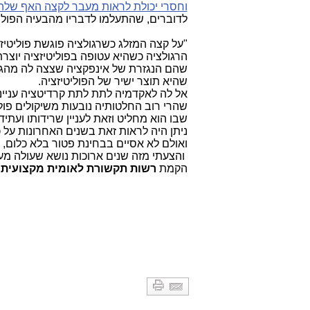
וחסרי יכולת לראות מעבר לקצה האף שלה
לדוברים, שהתעלמו לדבריו מהבעיה הפולי
"על קצה המזלג כשרגולציה פוגשת פוליטיז
הרגולציה כשהיא עטופה בפוליטיזציה יוצ
שהם הנגזרת של אינפקציה שצצה לה מהגו
שהיא תוצר ישיר של הפוליטיזציה.
אל לה לאקדמיה לתת לתת קרדיטציה ענייני
שהרי רוב החלטותיה נובעות משיקולים פולי
שבו הוא מחליט וזאת לעניין שרידותו ועתידו
ניתן היה לראות זאת בשנים האחרונות על 
ואולם לא אסיים בבחינת פטור בלא כלום,
והצעתי מזה שנים ארוכות נושא שעולה מע
הקמת
רשות תקשורת לאומית מקצועית 