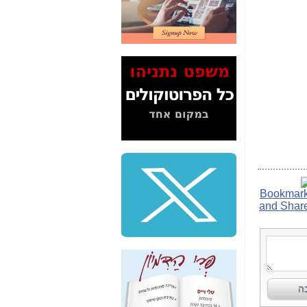
2" על תעלולי השר
משה כחלון -
כאן
המשך חשיפת הבלוף
ששמו "מהפיכת
הסלולר" ואיך מסרסים
את הנתונים לציבור -
כאן
סיכום ביקור בסיליקון
ואלי - למה 3 הגדולות
משקיעות ומפתחות
באותם תחומים -
כאן
שלמה פילבר (עד
לאחרונה מנכ"ל משרד
התקשורת) - עד
מדינה? הצחקתם
אותי! -
כאן
"יש אפליה בחקירה"?
חשיפה: למה השר
משה כחלון לא נחקר
עד היום? -
כאן