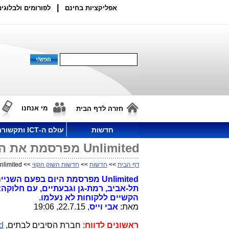
|
אפליקציות בחינם
לפורומים ולבלוגים
מי אנחנו
חזרה לדף הבית
חדשות
עולם ה-ICT ותקשורת
Unlimited מפרסמת את המפה המורחבת של הפריסה שלה בגוש דן
דף הבית
>>
חדשות
>>
חדשות השוק הקווי
>> Unlimited מפרסמת את המפה המורחבת של הפריסה שלה בגוש דן
Unlimited מפרסמת היום בפעם 
תל-אביב, רמת-גן וגבעתיים, עם חלוקה:
הקשיים ללקוחות לא נעלמו.
מאת:
אבי וייס
, 22.7.15, 19:06
ראשונים לדווח
: חברת הסיבים לבתים,
d