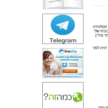
חשיפת חשד לשחיתות
הדומה לזו של "תיק
4000" אך בתחום
הסלולר -
כאן
חשיפת מה שלא
רוצים שתדעו בעניין
פריסת אנלימיטד
(בניחוח בלתי נסבל) -
כאן
חשיפה: איוב קרא
אישר לקבוצת סלקום
בדיוק מה שביבי אישר
ל-Yes ולבזק -
כאן
האם השר איוב קרא
היה צריך בכלל לחתום
על האישור, שנתן
לקבוצת סלקום? -
כאן
האם ביבי וקרא קבלו
בכלל תמורה עבור
ההטבות הרגולטוריות