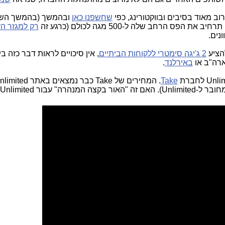
ב מאוד בסיבים ובווקטורינג, כפי
שחשפנו כאן
ובהמשך (בהמשך השנ
יב את הפס הרחב שלה ל-500 מגה לכולם (כרגע זה
רק למגזר ה
הציע
2 ג'יגה סימטרי ללקוחות הביתיים
, אין סיכויים לראות דבר כזה ב
רה"ב או
באירלנד
.
Take
. המחירים של Take כבר נמצאים באתר ed
ור Unlimited? אולי...