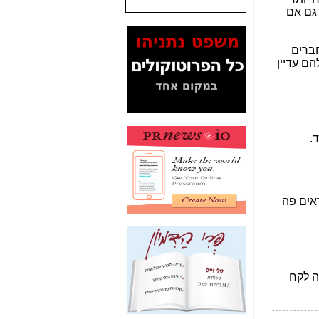
שנתנו לסלקום? -
כאן
המסמכים בנושא בזק-
Yes (תיק 4000)
מוכיחים "תפירת תיק"
לאיש הלא נכון! -
כאן
עובדות ומסמכים
המוסתרים מהציבור:
האם ביבי כשר
תקשורת עזר לקב'
בזק? -
כאן
מה מקור ה-Fake
News שהביא לתפירת
תיק לביבי והעלמת
החשודים הנכונים -
כאן
אחת הרגליים של "תיק
4000 התפור"
התמוטטה היום
בניצחון (כפול) של בזק
-
כאן
איך כתבות מפנקות