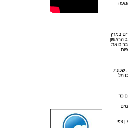
המפה
ים במרץ
ב הראשון
ים לו STREET PASS ובשלב שני מחברים את
פות
, שכונת
ז תל
ם כדי
ים.
שבוע טוב לכל
ן צפי
הגולשים באשר
הם!!!