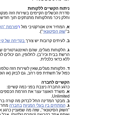
ניתוח הקשיים ללקוחות
סדרת הכשלים הקיימים בשירות הזה מנקו
וחלק ניכר מהלקוחות מתנתקים תוך חודש
א
. המחיר אינו אטרקטיבי מול
ר
פורמת "השו
ב"
שוק הסיטונאי
").
ב
. לעיתים קרובות יש צורך
בקדיחה של קיר
ג
. הלקוחות מגלים, שהם האינטגרטורים ש
הרשת בבית וכיו"ב). לחלופין, הם יכולים
ללא כדאי כלכלית.
ד
כפול על תשתית פס רחב, גם לבזק (או הוט) וגם ל-Unlimited, מה שהופך את החיבור ל-Unlimited 
הקשיים לחברה
כרגע החברה ניצבת בפני כמה קשיים:
א
Unlimited.
ב
. מבקר המדינה החל לבדוק מה קורה ב
ג
.
המתחים בין בעלי המניות
בחברה
מחריפ
"השוק הסיטונאי", שזה מה שמעניין כרג
שותף אחד בקבוצה (טמרס טלקום), אבל 