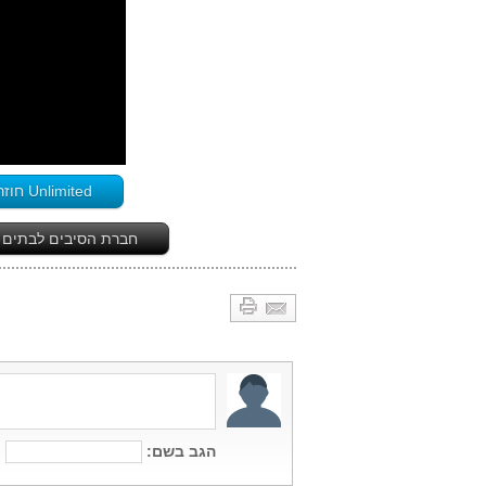
Unlimited חוזרת לבאר-שבע ומפרסמת את מפת הפריסה שם - לחץ כאן
חברת הסיבים לבתים Unlimited מפרסמת מפות פריסה בנתניה ובכפר-סבא - לחץ כא