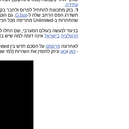
עתידה
.
ד
. בזק מתכוונת להתחיל לפרוס ולחבר בקרו
תשדרג הפס הרחב שלה ל-
G.fast
. גם הוט תרח
שהתחרות ב-Unlimited מחריפה מכל הכיוונים.
בניגוד לנעשה בעולם המערבי, שם החלו ל
הרגולציה
בישראל
אינה דומה למה שיש בא
לאחרונה
פרסמנו
על הסכם חדש בין Unlimited לחברת
-
כאן
ו
כאן
וניתן להזמין את השירות (למי שמחובר ל-Unlimited). האם זה "האור בקצה המנהרה" עב