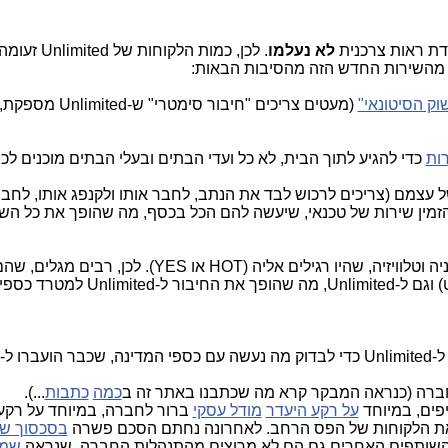
דת ראות צרכנית
לא נעלמו
. לכן, כמות הלקוחות 
 מהשירות החדש הזה מהסיבות הבאות:
ק הסיטונאי"
(מעטים צריכים "חיבור סימטרי"
ות
כדי להגיע לתוך הבית, לא כל ועדי הבתים ובעלי הבתים מוכנים לכך
ל עצמם (צריכים לרכוש לבד את הנתב, לחבר אותו ולקנפג אותו, לחב
 להזמין שירות של טכנאי, שיעשה להם הכל בכסף, מה שהופך את כל הש
. הלקוחות מגלים,שאין לשירות הזה טלפוניה וטלוויזיה, שהיו רגילים אליה (HOT או 
למטרד כספי מיותר.
. משרד האוצר עצר את הזרמת הכספים ל-Unlimited כדי לבדוק מה נעשה עם כספי המדינה, שכבר הועברו ל-
חברה (כנראה המבקר קרא מה שכתבנו באתר זה ב
כמה
כתבות
...).
ים, במיוחד
על רקע היעדר
מודל עסקי
ברור לחברה, במיוחד על רקע
ע את הלקוחות של הפס הרחב. לאחרונה נחתם הסכם פשרה
בסכסוך ש
השותפים האחרים גם הם לא מרוצים מהתנהלות החברה, שנראה
שמה