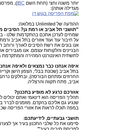
יותר משנה וחצי (תחת השם
IBC
), מפרס
מגדילה אותה):
ההודעה של Unlimited במלואה:
"
תושבי תל אביב או רמת גן? הסיבים מ
שמחים לעדכן אתכם בהתקדמות שלנו - ב
על חיבור עוד ועוד אזורים בתל אביב ור
הבניינים והלקוחות עצמם. אנו מגבירים את
לתשתית האינטרנט המהירה והמתקדמת ב
איפה אנחנו כבר נמצאים ולאיפה אנחנ
בתל אביב (שכונת בבלי, הצפון הישן וקריית
החרוזים ומתחם הבורסה), ובחלקים נרחבי
אביב, פתח תקווה והרצליה.
אזורכם כרגע לא מופיע בתכנון?
תהליך הפריסה הוא דינאמי ואתם יכולים ל
שנגיע גם אליכם בהקדם. מוזמנים לברר
במפה תוכלו לראות את אזורי הפריסה שכב
תושבי גבעתיים, לידיעתכם
:
סיימנו את כל שלבי התכנון בעיר אך לצערנ
"
לפריסת סיבים בעיר
.