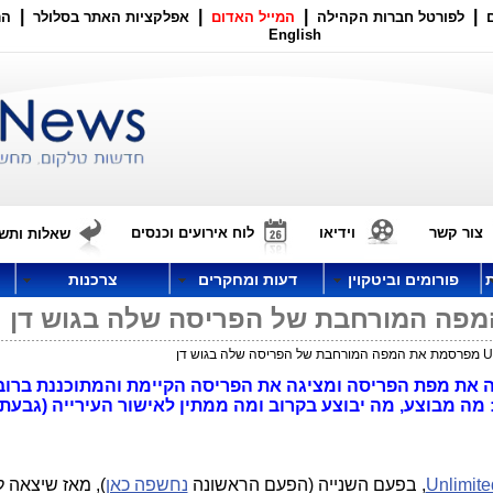
|
|
|
|
לפורטל חברות הקהילה
המייל האדום
אפלקציות האתר בסלולר
הר
English
צור קשר
וידיאו
לוח אירועים וכנסים
שאלות ותשו
פורומים וביטקוין
דעות ומחקרים
צרכנות
השנייה את מפת הפריסה ומציגה את הפריסה הקיימת והמתוכננת ברוב 
 מה מבוצע, מה יבוצע בקרוב ומה ממתין לאישור העירייה (גבעתי
Unlimite
, בפעם השנייה (הפעם הראשונה
נחשפה כאן
), מאז שיצאה ל