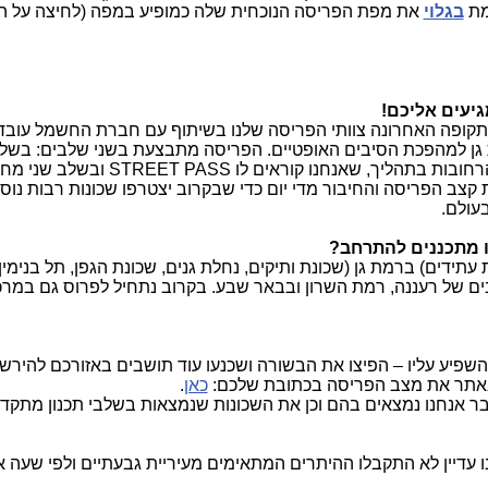
מת
בגלוי
את מפת הפריסה הנוכחית שלה כמופיע במפה (לחיצה על 
גיעים אליכם!
תקופה האחרונה צוותי הפריסה שלנו בשיתוף עם חברת החשמל עובד
מת גן למהפכת הסיבים האופטיים. הפריסה מתבצעת בשני שלבים: בשל
אנו בונים את רשת הסיבים לאורך ורוחב הרחובות בתהליך, שאנחנו קורא
 קצב הפריסה והחיבור מדי יום כדי שבקרוב יצטרפו שכונות רבות נוס
עולם.
ו מתכננים להתרחב?
 עתידים) ברמת גן (שכונת ותיקים, נחלת גנים, שכונת הגפן, תל בנימין
ם של רעננה, רמת השרון ובבאר שבע. בקרוב נתחיל לפרוס גם במרכ
השפיע עליו – הפיצו את הבשורה ושכנעו עוד תושבים באזורכם להירש
 באתר את מצב הפריסה בכתובת שלכם:
כאן
.
ר אנחנו נמצאים בהם וכן את השכונות שנמצאות בשלבי תכנון מתקדמ
ו עדיין לא התקבלו ההיתרים המתאימים מעיריית גבעתיים ולפי שעה אי