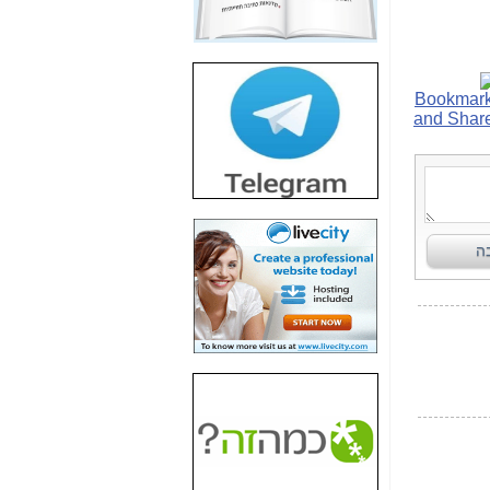
חשיפת חשד לשחיתות
הדומה לזו של "תיק
4000" אך בתחום
הסלולר -
כאן
חשיפת מה שלא
רוצים שתדעו בעניין
פריסת אנלימיטד
(בניחוח בלתי נסבל) -
כאן
חשיפה: איוב קרא
אישר לקבוצת סלקום
בדיוק מה שביבי אישר
ל-Yes ולבזק -
כאן
האם השר איוב קרא
היה צריך בכלל לחתום
על האישור, שנתן
לקבוצת סלקום? -
כאן
האם ביבי וקרא קבלו
בכלל תמורה עבור
ההטבות הרגולטוריות