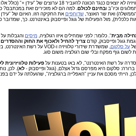
בנוסף, המנכ"לים הנכבדים של ערוצי הטלוויזיה לא יוצאים כנגד הכוונה להעביר 18 ערוצים של "עידן +" (כולל אלו
מלוגים וכיו"ב ו
בחינם לכולם
. למה הם לא מזכירים זאת במכתבם? כד
הממשלה) ואת שר האוצר,
שדוחפים
את החקיקה הזו. האיום של "עידן 
 כלכלית), מול הפעילות של גוגל ופייסבוק באינטרנט. כך, שמדובר כ
ילה מבית
". כלומר: לפני שמחילים איזו רגולציה,
מיסים
והגבלות על
גמת גוגל ופייסבוק, קודם
צריך להחיל ולאכוף את החוק וההסדרים 
של
על סלקום
, שמשדרת שידורי טלוויזיה ו-VOD על רשת האינט
ות לשום גוף מפקח ובלי שום רגולציה משום סוג.
אסדרה על רשת האינטרנט", לא באו בטענות על
פעילות טלוויזיונית ל
רורה: סלקום היא מפרסם גדול אצלם, (גוגל ופייסבוק -
לא
). לכן, נו
לכן, הייתי מסכם את עניין "האפלייה ברגולציה", שהועלתה על ידם בפני