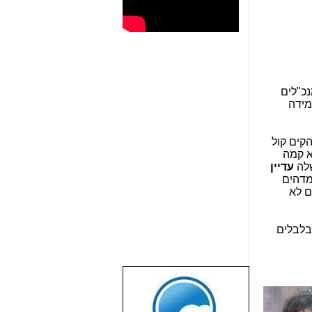
נכ"לים
מידה
קים קול
א קמה
שלה
עדיין
 מדהים
ם לא
מבלבלים
שבוע טוב לכל
הגולשים באשר
הם!!!