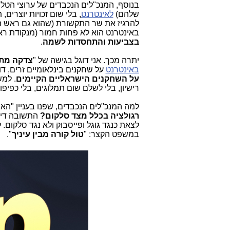
שלהם)
לאינטרנט
, בלי שום זכויות יוצרים, ת
להרגיז את שר התקשורת (שהוא גם ראש 
באינטרנט הוא לא פחות חמור (מנקודת ראות
בצביעות והתחסדות לשמה
.
יתרה מכך. אני דוגל בגישה של "
צדקה מתח
באינטרנט
על שחקנים בינלאומיים זרים, דו
על השחקנים הישראליים הקיימים
. למ
רישיון, בלי לשלם שום תמלוגים, בלי כפיפ
למה המנכ"לים הנכבדים, שפנו בעניין "ה
רגולציה בכלל מצד סלקום?
התשובה די ב
לצאת כנגד גוגל ופייסבוק ולא נגד סלקום. 
במשפט הקצר: "
טול קורה מבין עיניך
".