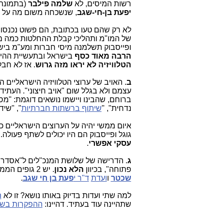
רשות המיסים, לא
שלמה פילבר
(בתמונה
יפעת בן-חי-שגב
, שנשכחה משום מה על י
לא רק שהם טעו בכתובת, הם פשוט נכנסו
של המו"מ ותהליכי קבלת ההחלטות כמה
ופייסבוק תשלמנה מיסי חברות ומע"מ בי
הרבה מאוד כסף
בישראל ובתעשיית ההייט
הטלוויזיה
לא יראו מזה גרוש
. אז לא חבל
ב
. האויב של ערוצי הטלוויזיה הישראליים 
עצמם ולא בגלל שום "אויב חיצוני". העתיד 
נדחית", "
שיתוף ברשתות חברתיות
", "שיד
איום ממשי יהיה על הערוצים הישראליים כ
גוגל ופייסבוק הם היו יכולים לשתף פעולה.
עסקי אפשרי
.
ג
. הדרישה של שלושת המנכ"לים ל"אסדרה 
פתוחה", בכיוון
הלא נכון
. יש 2 גופים הממתינים לפרסם ודי בקרוב את המלצותיהם לרגולציה חדשה על האינטרנט:
שכטר
ו
ועדת
ד"ר י
פעת בן חי שגב
.
למה שתי ועדות בדיוק באותו נושא? זו לא
ה
שתהיינה עוד בעתיד. דהיינו:
ההפקרות בשוק