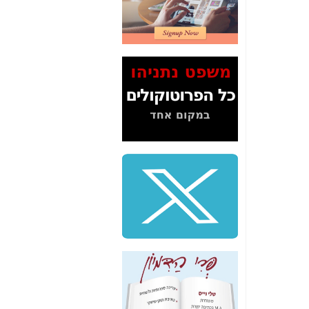
2" על תעלולי השר
משה כחלון -
כאן
המשך חשיפת הבלוף
ששמו "מהפיכת
הסלולר" ואיך מסרסים
את הנתונים לציבור -
כאן
סיכום ביקור בסיליקון
ואלי - למה 3 הגדולות
משקיעות ומפתחות
באותם תחומים -
כאן
שלמה פילבר (עד
לאחרונה מנכ"ל משרד
התקשורת) - עד
מדינה? הצחקתם
אותי! -
כאן
"יש אפליה בחקירה"?
חשיפה: למה השר
משה כחלון לא נחקר
עד היום? -
כאן