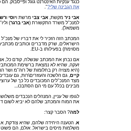
כנגד ענקיות האינטרנט גוגל ופייסבוק. הם
את הגבינה שלי?
".
אבי ניר
מקשת,
אבי צבי
מרשת ו
יוסי
ו
רשב
למנכ"ל משרד התקשורת (
אבי ברגר
) וליו
משמאל).
המכתב הזה הזכיר לי את דבריו של מנכ"ל
הישראלים, שרק מדברים וכותבים מכתבים
מסוימת) בפעילותו ב-EU.
אם נבחן את המכתב שנשלח, קודם כל, אני ח
זעקה, שהיא לא נמצאת ברשימת המכותבים ל
(היא מצויה רק בחלומות של רוה"מ ושר הא
קיים
, גם הלשכה והעוזרים\רות, גם עובדים
מצד המנכ"לים המכובדים כל כך של ערוצי
מבינים בכלל עם מי הם הסתבכו...
לגופו של עניין, המנהלים הנכבדים משלוש
את המוח והמכתב שלהם לא יביא לשום דב
למה
? הסבר קצר:
א
. הטענה היחידה שלהם, שהיא צודקת, א
משלמות מיסים בישראל. אולם, הם פשוט