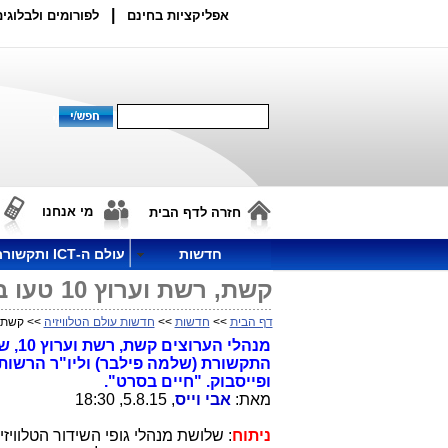
|
אפליקציות בחינם
לפורומים ולבלוגים
מי אנחנו
חזרה לדף הבית
חדשות
עולם ה-ICT ותקשורת
קשת, רשת וערוץ 10 טעו בכתובת ומבלבלים את המוח
דף הבית
>>
חדשות
>>
חדשות עולם הטלוויזיה
>> קשת, רשת וערוץ 10 
מנהל
התקשורת (שלמה פילבר) וליו"ר הרשות ה
ופייסבוק. "חיים בסרט".
מאת:
אבי וייס
, 5.8.15, 18:30
ניתוח
: שלושת מנהלי גופי השידור הטלוויז