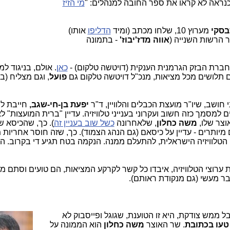
 כנראה לא קראו את ספר החובה למנהלים: "
מי הזיז
סקי
מערוץ 10, שלחו מכתב (ומיד
הדליפו
אותו)
"ר הרשות השנייה (
אווה מדז'יבוז'
- בתמונה
 חברת הבזק הגרמנית הענקית (דויטשה טלקום) -
כאן
. אולם, בניגוד למ
 תלושים מכל מציאות, מנכ"ל דויטשה טלקום גם
פועל
, וגם מצליח (ב
ושב, שיו"ר מועצת הכבלים והלוויין, ד"ר
יפעת בן-חי-שגב,
חייבת לה
מסמך כזה חשוב ועקרוני בענייני טלוויזיה. עדיין "ברית המועצות" ל
וצר שלו,
משה כחלון
, שלאחרונה
כשל שוב בעניין זה
). כך, שהכיסא 
 מיותרים - עדיין על כיסאם (גם הנהג הצמוד). כך, שזה חוסר אחריות
 הטלוויזיה הישראלית, להתעלם ממנה. הנקמה בטח תגיע די בקרוב. ה
ת ערוצי הטלוויזיה, איבדו כל קשר לקרקע המציאות, הם טועים וסתם 
ר מעשי (גם מנקודת ראותם).
בל ממש צודקת, היא
זו הטוענת, שגוגל ופייסבוק לא
טעו בכתובת
. שר האוצר
משה כחלון
הוא הממונה על