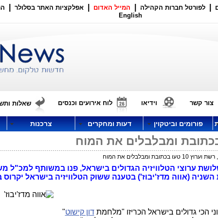
|
|
|
|
לפורטל חברות הקהילה
המייל האדום
אפלקציות האתר בסלולר
הר
English
צור קשר
וידיאו
לוח אירועים וכנסים
שאלות ותשו
פורומים וביטקוין
דעות ומחקרים
צרכנות
טעו בכתובת ומבלבלים את המוח
י הערוצים קשת, רשת וערוץ 10, שלושת ערוצי הטלוויזיה הגדולים בישראל, פנו במשותף למכ"ל 
שניה (אווה מדז'יבוז') בטענה ששוק הטלוויזיה בישראל יקרוס ב
יוני הכי גדולים בישראל הכריזו "מלחמת
דון קישוט
"