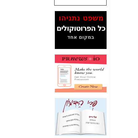
שנתנו לסלקום? -
כאן
המסמכים בנושא בזק-
Yes (תיק 4000)
מוכיחים "תפירת תיק"
לאיש הלא נכון! -
כאן
עובדות ומסמכים
המוסתרים מהציבור:
האם ביבי כשר
תקשורת עזר לקב'
בזק? -
כאן
מה מקור ה-Fake
News שהביא לתפירת
תיק לביבי והעלמת
החשודים הנכונים -
כאן
אחת הרגליים של "תיק
4000 התפור"
התמוטטה היום
בניצחון (כפול) של בזק
-
כאן
איך כתבות מפנקות