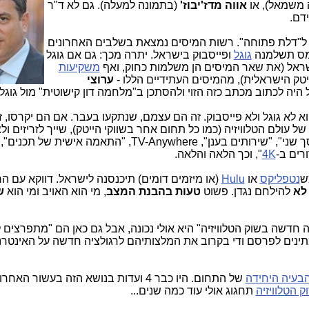
 משמאל), או
אווה מדז'יבוז'
(בתמונה למעלה). גם לא ד"ר
דם.
 ל"דלת פתוחה". רשות המיסים נמצאת בשלבים האחרונים
 מס תשלמנה
גוגל
ופייסבוק בישראל. יתרה מכך: גם אם גוגל
שראל (את שאר המיסים הן משלמות כחוק, ואף
משקיעות
ק הישראלית), מהמיסים העתידיים הללו -
ערוצי
 היה לכתוב מכתב כזה הזוי ולהסתכן ב"מלחמה דון קישוטית" מול גוגל 
הוא לא גוגל ולא פייסבוק. זה הם עצמם, שנתקעו בעבר. אם הם יקרסו, ז
של עולם הטלוויזיה (כמו כל תחום אחר בשווקי הייטק), שייך לזריזים ול
ברוחם, שהבינו ויישמו נושאים דוגמת: "מסך שני", "שירותים בענן", TV-Anywhere, "התאמה איש
ורים ב-
4K
", וכך הלאה והלאה.
ש
נטפליקס
או
Hulu
(או מיזמים דומים) תיכנסנה לישראל. דווקא עם ה
לא
להילחם נגדן. פשוט
טעות בהבנת המצב
, מי הוא האויב ומי הוא
ש
חדשה בשוק הטלוויזיה" היא אולי נכונה, אבל גם כאן הם "מתפרצים 
בעיה היחידה
של התחום. היו כבר 4 ועדות בנושא הזה בעשור הא
 הטלוויזיה
תחגוג אולי עוד כמה שנים...