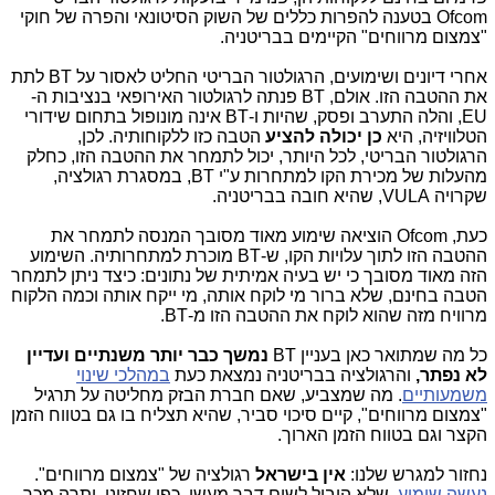
Ofcom בטענה להפרות כללים של השוק הסיטונאי והפרה של חוקי
"צמצום מרווחים" הקיימים בבריטניה.
אחרי דיונים ושימועים, הרגולטור הבריטי החליט לאסור על BT לתת
את ההטבה הזו. אולם, BT פנתה לרגולטור האירופאי בנציבות ה-
EU, והלה התערב ופסק, שהיות ו-BT אינה מונופול בתחום שידורי
הטלוויזיה, היא
כן יכולה להציע
הטבה כזו ללקוחותיה. לכן,
הרגולטור הבריטי, לכל היותר, יכול לתמחר את ההטבה הזו, כחלק
מהעלות של מכירת הקו למתחרות ע"י BT, במסגרת רגולציה,
שקרויה VULA, שהיא חובה בבריטניה.
כעת, Ofcom הוציאה שימוע מאוד מסובך המנסה לתמחר את
ההטבה הזו לתוך עלויות הקו, ש-BT מוכרת למתחרותיה. השימוע
הזה מאוד מסובך כי יש בעיה אמיתית של נתונים: כיצד ניתן לתמחר
הטבה בחינם, שלא ברור מי לוקח אותה, מי ייקח אותה וכמה הלקוח
מרוויח מזה שהוא לוקח את ההטבה הזו מ-BT.
כל מה שמתואר כאן בעניין BT
נמשך כבר יותר משנתיים ועדיין
לא נפתר,
והרגולציה בבריטניה נמצאת כעת
במהלכי שינוי
משמעותיים
. מה שמצביע, שאם חברת הבזק מחליטה על תרגיל
"צמצום מרווחים", קיים סיכוי סביר, שהיא תצליח בו גם בטווח הזמן
הקצר וגם בטווח הזמן הארוך.
נחזור למגרש שלנו:
אין בישראל
רגולציה של "צמצום מרווחים".
נעשה שימוע
, שלא הוביל לשום דבר מעשי, כפי שחזינו. יתרה מכך,