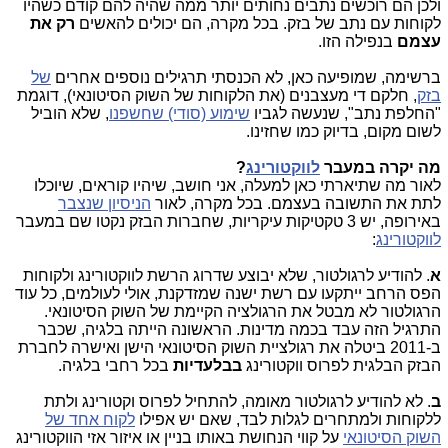
ולכן הם רוכשים נתבים נחותים יותר ממה שהיה להם קודם כשהיו
לקוחות עם נתב של בזק. בכל מקרה, הם יכולים להאשים
רק את
עצמם
בנפילה הזו.
ברשימה, שמופיעה כאן, לא הכנסתי תרגילים נוספים אחרים
של
בזק
, חלקם די מעצבנים (את הלקוחות של השוק הסיטונאי), דוגמת
"החלפת נתב", שנעשה לגביו
שימוע (סודי) שחשפנו
, שלא הוביל
לשום מקום, בדיוק כמו שחזינו.
מה יקרה במעבר
לווקטורינג
?
לאור מה שתיארתי כאן למעלה, אני חושב, שיהיו קוראים, שיוכלו
לתת את התשובה בעצמם. בכל מקרה, לאור
הניסיון שנצבר
באירופה, יש 3 טקטיקות עיקריות, שחברות הבזק נקטו שם במעבר
לווקטורינג
:
א
. להודיע לרגולטור, שלא יבוצע שדרוג הרשת לווקטורינג ולקוחות
הפס הרחב ייתקעו עם רשת ישנה שמזדקנת, אולי לעולמים, כל עוד
הרגולטור לא מבטל את הרגולציה הקיימת של השוק הסיטונאי.
התרגיל הזה עבד בכמה מדינות. הראשונה הייתה בלגיה, שכבר
ב-2011 ביטלה את רגולציית השוק הסיטונאי הישן ואישרה לחברת
הבזק הבלגית לפרוס ווקטורינג
בבלעדיות
בכל רחבי בלגיה.
ב
. לא להודיע לרגולטור מאומה, להתחיל לפרוס וקטורינג ולתת
ללקוחות ולמתחרים לגלות לבד, שאם יש אפילו
לקוח אחד של
השוק הסיטונאי
על קווי הנחושת באותו בניין או איזור אזי הווקטורינג