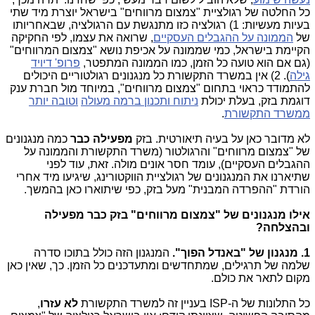
כל החלטה של רגולציית "צמצום מרווחים" בישראל יוצרת מיד שתי
בעיות מעשיות: 1) רגולציה כזו מתנגשת עם הרגולציה, שבאחריותו
של
הממונה על ההגבלים העסקיים
, שרואה את עצמו, לפי החקיקה
הקיימת בישראל, כמי שממונה על אכיפת נושא "צמצום המרווחים"
(גם אם הוא טועה כל הזמן, כמו הממונה המתפטר,
פרופ' דיויד
גילה
). 2) אין במשרד התקשורת כל מנגנונים רגולטוריים היכולים
להתמודד כראוי בתחום "צמצום מרווחים", במיוחד מול חברת ענק
דוגמת בזק, בעלת יכולת
ניתוח ותכנון ברמה מעולה
וטובה יותר
ממשרד התקשורת
.
לא מדובר כאן על בעיה תיאורטית. בזק
מפעילה כבר
כמה מנגנונים
של "צמצום מרווחים" והרגולטור (משרד התקשורת והממונה על
ההגבלים העסקיים), עומד חסר אונים מולה. זאת, עוד לפני
שתיארנו את המנגנונים של רגולציית הווקטורינג, שיגיעו מיד אחרי
הורדת "ההפרדה המבנית" מעל בזק, כפי שיתוארו כאן בהמשך.
אילו מנגנונים של "צמצום מרווחים" בזק כבר מפעילה
ובהצלחה?
1. מנגנון של "באנדל הפוך".
המנגנון הזה כולל בתוכו סדרה
שלמה של תרגילים, שמתחדשים ומתעדכנים כל הזמן. כך, שאין כאן
מקום לתאר את כולם.
כל התלונות של ה-ISP בעניין זה למשרד התקשורת
לא עזרו
,