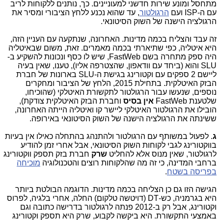
מתחסל ומונע שירות חדשני למעוניינים. כך, נותנים ללקוחות לריב
עם ה-ISP ועם
הרגולטור
, עד שהוא נכנע ללחץ הציבורי ומסיר את
הרגולציה הישנה של השוק הסיטונאי.
זה עבד והצליח בכמה מדינות. האחרונה, שנתקעה עם העניין הזה,
היא איטליה, כפי שתיארתי בכמה מאמרים. זאת, משום שבאיטליה
היה ספק מתחרה בשם FastWeb, שיש לו כסף ונכונות להשקיע ב-
SLU והוא (ביחד עם וודאפון, שהצטרפה אליו), טענו, שאין בעיה
ליישם 2 ספקים עם וקטורינג בגישת ה-SLU בארונות של חברת
הבזק האיטלקית. בתחילת 2015, הלחץ של הציבור ומחקרים
נוספים, שנעשו עבור הרגולטור לתקשורת האיטלקי (שהוכיחו,
שלטענת FastWeb
אין בסיס
וחברת הבזק האיטלקית צודקת),
הובילו את הרגולטור האיטלקי ליישר קו ואיטליה הייתה האחרונה,
ששינתה את הרגולציה הישנה של השוק הסיטונאי באירופה.
ג
. לפעול במשותף עם הרגולטור ולהתנהג בהתחלה כאילו אין בעיות
בווקטורינג לגבי לקוחות השוק הסיטונאי, אבל אחרי זמן להודיע
לרגולטור, שאין מנוס אלא להחליט
שרק
חברת בזק תספק ווקטורינג
ברחבי המדינה, כי זה מה שהלקוחות רוצים והטכנולוגיה
מוכיחה
בפריסה בשטח
.
הגישה הזו גם כן הצליחה בכמה מדינות. הדוגמה הבולטת ביותר
היא בגרמניה, כש-DT (דויטשה טלקום) החלה, אחרי בלגיה, לפרוס
וקטורינג, אבל רק ב-2012 פנתה לרגולטור בדרישה כתובה וגם
באמצעי התקשורת. היא ביקשה לקבוע, שרק היא תספק וקטורינג