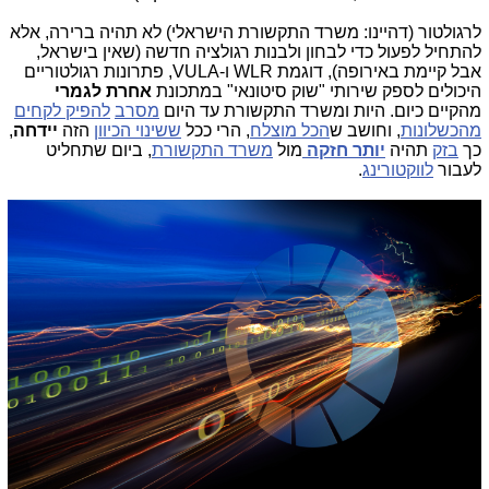
לרגולטור (דהיינו: משרד התקשורת הישראלי) לא תהיה ברירה, אלא
להתחיל לפעול כדי לבחון ולבנות רגולציה חדשה (שאין בישראל,
אבל קיימת באירופה), דוגמת WLR ו-VULA, פתרונות רגולטוריים
היכולים לספק שירותי "שוק סיטונאי" במתכונת
אחרת לגמרי
מהקיים כיום. היות ומשרד התקשורת עד היום
מסרב
להפיק לקחים
מהכשלונות
, וחושב ש
הכל מוצלח
, הרי ככל
ששינוי הכיוון
הזה
יידחה
,
כך
בזק
תהיה
יותר חזקה
מול
משרד התקשורת
, ביום שתחליט
לעבור
לווקטורינג
.