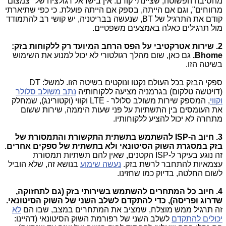
מהסיבה הפשוטה, שציינתי קודם: אין בישראל רגולציה של "צמצום
מרווחים", וגם אם הייתה, בספק אם הייתה פועלת. כי כפי שתיארתי
קודם את התרגיל של BT, שנעשה בבריטניה, יש קושי רב להתמודד
מול תרגילים כאלה באמצעים משפטיים.
2. שירות אטרקטיבי על הפס הרחב המיועד רק ללקוחות בזק:
Bhome.
גם כאן, שום מהלך רגולטורי לא יכול למנוע את השימוש
בשיטה הזו.
ספקי הבזק בכל העולם נקטו ונוקטים בשיטה הזו. למשל: DT
(דויטשה טלקום) בגרמניה מציעה ללקוחותיה
נתב משולב סלולר
וקווי
, המספק שירות משולב סלולר - LTE וקווי (וקטורינג), שמחלק
את העומסים בין התשתיות על פני שעות היממה, שירות ששום
מתחרה לא יכול להציע ללקוחותיו.
3. חיוב ה-ISP להשתמש בתשתית התקשורת והתמסורת של
בזק במסגרת השוק הסיטונאי ולא בתשתית של ספקים אחרים
.
זה נוגע בעיקר ל-ISP הקטנים, שאין להם תשתיות תמסורת
עצמאיות להתחבר לרשת בזק.
נעשה שימוע
בנושא זה, שלא הוביל
לשום החלטה, בדיוק כמו שחזינו.
4. חיוב כל המתחרים להשתמש בשירותי בזק (גם לתחזוקה,
שדרוג ופריסה), כדי להתקדם לשלב השני של השוק הסיטונאי.
זה תרגיל ממש מוצלח, שמציב את המתחרים במצב, שבו הם
לא
יכולים להתקדם
לשלב השני של רפורמת השוק הסיטונאי (דהיינו: