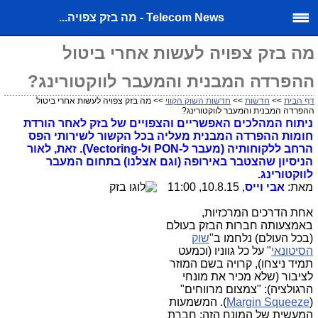
Telecom News - מה בזק צפויה...
מה בזק צפויה לעשות אחרי ביטול
ההפרדה המבנית והמעבר לווקטורינג?
דף הבית
>>
חדשות
>>
חדשות השוק הקווי
>> מה בזק צפויה לעשות אחרי ביטול
ההפרדה המבנית והמעבר לווקטורינג?
ניתוח המהלכים האפשריים והצפויים של בזק לאחר הורדת
חומות ההפרדה המבנית מעליה בכל הקשור לשירותי הפס
הרחב ללקוחותיה (מעבר ל-PON ול-Vectoring). זאת, לאור
הניסיון שהצטבר באירופה (וגם אצלנו) בתחום המעבר
לווקטורינג.
מאת:
אבי וייס
, 10.8.15, 11:00
אחת הדרכים המרכזיות,
באמצעותה חברות הבזק בעולם
(בכל העולם) נלחמו ב"
שוק
הסיטונאי
" על כל גווניו (וכמעט
תמיד ניצחו), קרויה בשם המוזר
לציבור (שלא מכיר את מונחי
הרגולציה): "צמצום מרווחים"
(
Margin Squeeze
). המשמעות
המעשית של המונח הזה: חברת