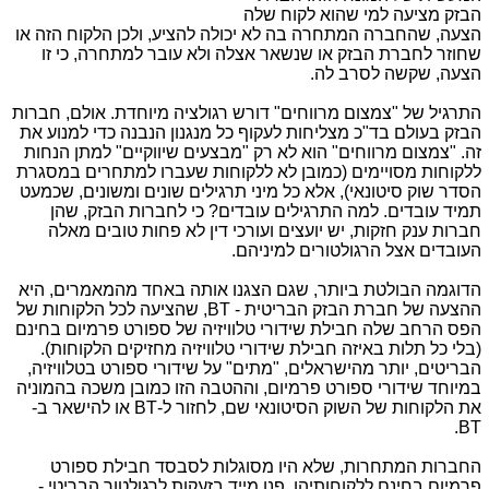
הבזק מציעה למי שהוא לקוח שלה
הצעה, שהחברה המתחרה בה לא יכולה להציע, ולכן הלקוח הזה או
שחוזר לחברת הבזק או שנשאר אצלה ולא עובר למתחרה, כי זו
הצעה, שקשה לסרב לה.
התרגיל של "צמצום מרווחים" דורש רגולציה מיוחדת. אולם, חברות
הבזק בעולם בד"כ מצליחות לעקוף כל מנגנון הנבנה כדי למנוע את
זה. "צמצום מרווחים" הוא לא רק "מבצעים שיווקיים" למתן הנחות
ללקוחות מסויימים (כמובן לא ללקוחות שעברו למתחרים במסגרת
הסדר שוק סיטונאי), אלא כל מיני תרגילים שונים ומשונים, שכמעט
תמיד עובדים. למה התרגילים עובדים? כי לחברות הבזק, שהן
חברות ענק חזקות, יש יועצים ועורכי דין לא פחות טובים מאלה
העובדים אצל הרגולטורים למיניהם.
הדוגמה הבולטת ביותר, שגם הצגנו אותה באחד מהמאמרים, היא
ההצעה של חברת הבזק הבריטית - BT, שהציעה לכל הלקוחות של
הפס הרחב שלה חבילת שידורי טלוויזיה של ספורט פרמיום בחינם
(בלי כל תלות באיזה חבילת שידורי טלוויזיה מחזיקים הלקוחות).
הבריטים, יותר מהישראלים, "מתים" על שידורי ספורט בטלוויזיה,
במיוחד שידורי ספורט פרמיום, וההטבה הזו כמובן משכה בהמוניה
את הלקוחות של השוק הסיטונאי שם, לחזור ל-BT או להישאר ב-
BT.
החברות המתחרות, שלא היו מסוגלות לסבסד חבילת ספורט
פרמיום בחינם ללקוחותיהן, פנו מייד בזעקות לרגולטור הבריטי -