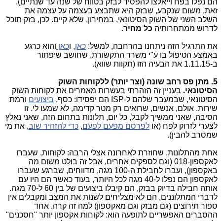
הם נפלו בפח וייאלצו להפסיד לבזק בטווח של שנה עד שנתיים).
זאת, משום שנקבע, שבזק היא שתבצע בעצמה על עצמה את
השלב השני של השוק הסיטונאי, במחירון, שלא קיים. לכן, בזק תוכל
לדרוש ממתחרותיה
כל מחיר
.
את התרגיל הזה ניתחנו בהרחבה, למשל:
כאן
, ו
כאן
והוא כרגע
באמצע הטיפול בו ע"י משרד התקשורת, שחושב שיפתור
ב-1.11.15 את הבעיה הזו (תקוות שווא).
5. מתן פס רחב שונה (וצר יותר) ללקוחות השוק
הסיטונאי.
בעניין זה הזהרתי בעשרות מאמרים את לקוחות השוק
הסיטונאי, שבמעבר שלהם ל-ISP הם יפסידו: כסף,
ביצועים
ורמת
שירות. אולם, אנשים, שרואים רק מטר קדימה, לא שמעו לי. זו
הסיבה, שאני ממשיך לקבל, כל יום, תלונות בתחום הזה, שאני נאלץ
לצערי לזרוק לפח (או
לפרסם מפעם לפעם
,
כדי להזהיר שוב
, את מי
שמסרב להבין).
אחת מהתלונות, שחוזרת לאחרונה אצלי הרבה: לקוחות, שעברו
לאקספון-018 (וגם לספקים אחרים, אבל זה בולט משום מה
באקספון), ועברו לחבילת ה-100 מגה, מדווחים, שברגע שעברו
לאקספון הם נפלו ל-40 מגה לכל היותר, בעוד כאשר הם היו עם
אותה חבילה בדיוק בבזק, הם קיבלו ביצועים של בין 60 ל-70 מגה.
לדברי המתלוננים, הם לא מצליחים לשנות את המצב ומקבלים אין
ספור תירוצים (גם מבזק וגם מאקספון) למה זה קרה. אחד
ההסברים האפשריים לתופעה הוא: לקוחות אקספון יותר "חסכנים"