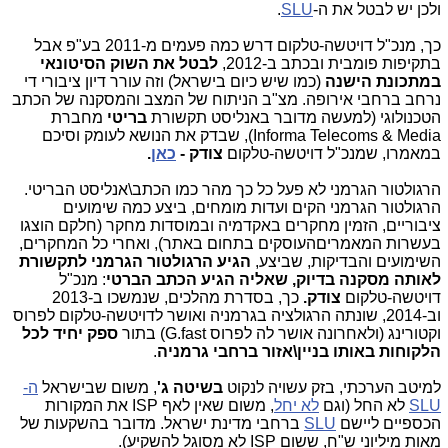
ולכן יש לבטל את ה-
SLU
.
כך, מנכ"ל דויטשה-טלקום דרש כמה פעמים מ-2011 בע"פ אבל
בתקיפות פומבית ובכתב ב-2012,
לבטל את השוק הסיטונאי
במתכונת הישנה
(כמו שיש כיום בישראל) וזה עורר דיון ציבורי די
נרחב ברחבי אירופה. מצ"ב הניתוח של המצב והמסקנה של הכתב
הטכנולוגי (למעשה מדובר באנליסט תקשורת
בריטי
מחברת
Informa Telecoms & Media
), שבדק את הנושא לעומק וסיכם
במאמרו, שמנכ"ל דויטשה-טלקום
צודק -
כאן
.
הרגולטור הגרמני לא פעל כל כך מהר כמו הכתב\אנליסט הבריטי.
הרגולטור הגרמני הקים ועדות מומחים, ביצע כמה שימועים
ציבוריים, הזמין מחקרים באקדמיה ובמוסדות מחקר (חלקם הוצגו
בעשרות המאמריםהעוסקים בתחום באתר), ואחרי כל המחקרים,
השימועים והבדיקות, שביצע,
הגיע הרגולטור הגרמני לתקשורת
לאותה מסקנה בדיוק, שאליה הגיע הכתב הברטי
: מנכ"ל
דויטשה-טלקום
צודק.
כך, בסדרת מהלכים, שנמשכו ב-2013
וב-2014, שונתה הרגולציה בגרמניה ואושר לדויטשה-טלקום לפרוס
וקטורינג (ולאחרונה אושר לה לפרוס
G.fast
) בתור
ספק יחיד לכל
הלקוחות באותו בניין\אזור ברחבי גרמניה
.
למיטב הערכתי, בזק עשויה לנקוט
בשיטה ג'
, משום שבישראל
ה-
SLU
לא החל (וגם
לא יחל
, משום שאין לאף ISP את המקורות
הכספיים ליישם
SLU
ברחבי מדינת ישראל. מדובר בהשקעות של
מאות מיליוני ש"ח, ששום ISP לא מסוגל להשקיע).