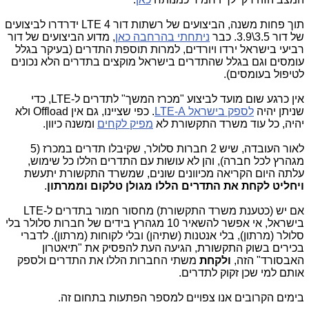
תוך פחות משנה, הביצועים של רשתות דור 4 LTE ידרדרו לביצועים
של דור 3.5\3.9. כבר
ניתחתי בהרחבה כאן
, מדוע הביצועים של דור
רביעי בישראל ירדו ויורדים, למרות תוספת התדרים (בעיקר בגלל
עומסים וגם בגלל שהתדרים בישראל מוקצים בתדרים הלא נכונים
לטיפול בעומסים).
אין כרגע שום מועד לביצוע "מכרז המשך" לתדרים ל-LTE, כדי
שניתן יהיה
לספק בישראל LTE-A
. כפי שציינו, גם אין Offload ולא
יהיה, כל עוד משרד התקשורת לא
מפיק לקחים
ומשנה כיוון.
לאור העובדה, שיש 2 חברות סלולר, שקיבלו תדרים במכרז (5
מגהרץ לכל חברה), והן לא עושות עם התדרים הללו כל שימוש,
עלתה היום הקריאה מכיוונים שונים, שמשרד התקשורת יתעשת
ויחליט לקחת את התדרים הללו מגולן טלקום וממרתון
.
אם יש (כטענת משרד התקשורת) מחסור חמור בתדרים ל-LTE
בישראל, אי אפשר להשאיר 10 מגהרץ בידים של חברות סלולר בלי
סלולר (מרתון), בלי אנטנות (שתיהן) ובלי לקוחות (מרתון). לדברי
בכירים בשוק התקשורת, הגיעה העת להפסיק את "תיאטרון
האבסורד" הזה,
ולקחת
משתי החברות הללו את התדרים ולספק
אותם למי שכן זקוק לתדרים.
בימים הקרובים אנו צפויים למספר הפתעות בתחום זה.