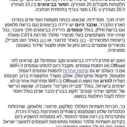
הלקוחות מקבלים 20 מגהרץ).
הפער בביצועים
בין 15 מגהרץ
ל-20 מגהרץ ב-LTE מצוי בגרף בתחתית הכתבה.
יתרה מכך. ממדידות, שבוצעו בכמה מקומות הומי אדם במרכז
הארץ התברר,
שכבר היום
יש ירידה בביצועים (גם ברשת פלאפון
וגם ברשת PHI), בגלל
עומסים
. הירידה בביצועים תלך ותגבר, ככל
שיהיו יותר משתמשים בעלי מכשירי סלולר מדרגת CAT4 ומעלה
(רשימת המכשירים -
כאן
באתר פרטנר, או
כאן
באתר הוט מובייל),
מכשירים שמצויים ברגע נתון על אותו סקטור שידור באנטנה
ספציפית.
האם יש פתרון לירידה בביצועים עקב עומסים?
כן
. קוראים לזה
Offload (או הסטת עומסים. מקובל כיום להסיט עומסים ל-WiFi.
אם כי בעולם יש גם
שיטות אחרות
להסטת עומסים דוגמת:
פמטוסל, פיקוסל ומיקרוסל). אולם, משרד התקשורת ברוב חוכמתו
הצליח
להרוג
את נושא ה-Offload ב-WiFi ופתרונות אחרים לא
ישימים בישראל, בגלל "פוביית הקרינה" והעובדה, שנושא הרישוי
של "מתקני שידור קטנים" תקוע בבג"ץ ככבר שנים בגלל חוסר
יכולת לקבל החלטות בנושא.
כך, חברות תשתיות הסלולר (סלקום, פרטנר, פלאפון), שהיכולות
הכלכליות שלהן הצטמצמו בשנתיים האחרונות בצורה ניכרת,
ומתנדנדות בין רווח אפסי להפסד, לא מסוגלות להשקיע כיום
בקידום תשתיות סלולר נוספות ומתאימות לעומסים לתושבי ישראל.
המצב הזה רק ילך ויחמיר כמנותח
כאן
.