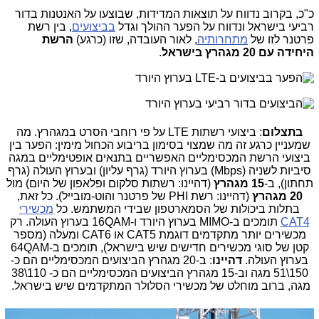
כ"כ, בקרוב נדווח על תוצאות המדידות, שבוצעו על האנטנות בדור
רביעי בישראל ונדווח על הפער ההולך וגדל
בביצועים
, בין רשת
פרטנר לזו של
מתחרותיה
, לאור העובדה, שזו (כרגע)
הרשת
היחידה עם 20 מגהרץ בישראל
.
בתצלום
: ביצועי רשתות LTE על פי רוחבי הסרט במגהרץ. מה
שמעניין כרגע זה מה שמצוי בסימון בריבוע הכחול מימין: הפער בין
ביצועי הרשת המכסימליים האפשריים בתנאים אופטימליים במגה
סיביות לשניה (Mbps) בערוץ היורד (גרף עליון) ובערוץ העולה (גרף
תחתון), ב-
15 מגהרץ
(דהיינו: רשתות סלקום ופלאפון של היום) מול
20 מגהרץ
(דהיינו: רשת PHI של פרטנר והוט-מובייל). כל זאת,
בתלות ביכולות של הסמארטפון שבידי המשתמש. כל
מכשירי
CAT4
תומכים ב-MIMO בערוץ היורד ו-16QAM בערוץ העולה. רק
מכשירים יותר מתקדמים דוגמת CAT5 או CAT6 ומעלה (מספר
קטן של סוגי מכשירים חדישים שיש בישראל), תומכים ב-64QAM
בערוץ העולה.
דהיינו
: ב-20 מגהרץ הביצועים המכסימליים הם כ-
150\51 מגה וב-15 מגהרץ הביצועים המכסימליים הם כ- 110\38
מגה, ברוב מוחלט של מכשירי הסלולר המתקדמים שיש בישראל.