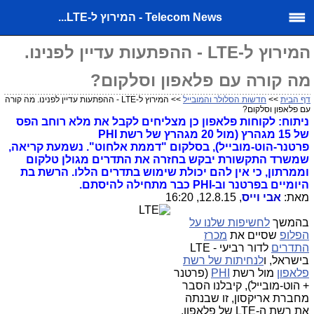
Telecom News - המירוץ ל-LTE...
המירוץ ל-LTE - ההפתעות עדיין לפנינו.
מה קורה עם פלאפון וסלקום?
דף הבית
>>
חדשות הסלולר והמובייל
>> המירוץ ל-LTE - ההפתעות עדיין לפנינו. מה קורה
עם פלאפון וסלקום?
ניתוח: לקוחות פלאפון כן מצליחים לקבל את מלא רוחב הפס
של 15 מגהרץ (מול 20 מגהרץ של רשת PHI
פרטנר-הוט-מובייל), בסלקום "דממת אלחוט". נשמעת קריאה,
שמשרד התקשורת יבקש בחזרה את התדרים מגולן טלקום
וממרתון, כי אין להם יכולת שימוש בתדרים הללו. הרשת בת
היומיים בפרטנר וב-PHI כבר מתחילה להיסתם.
מאת:
אבי וייס
, 12.8.15, 16:20
בהמשך
לחשיפות שלנו על
הפלופ
שסיים את
מכרז
התדרים
לדור רביעי - LTE
בישראל, ו
לנחיתות של רשת
פלאפון
מול רשת
PHI
(פרטנר
+ הוט-מובייל), קיבלנו הסבר
מחברת אריקסון, זו שבנתה
את רשת ה-LTE של פלאפון,