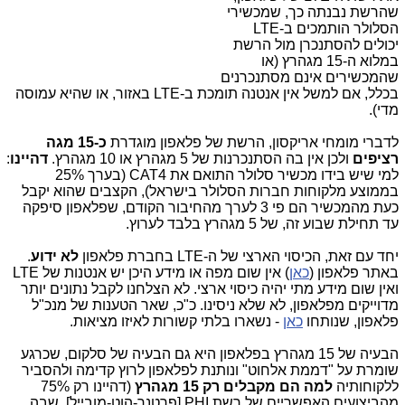
שהרשת נבנתה כך, שמכשירי
הסלולר הותמכים ב-LTE
יכולים להסתנכרן מול הרשת
במלוא ה-15 מגהרץ (או
שהמכשירים אינם מסתנכרנים
בכלל, אם למשל אין אנטנה תומכת ב-LTE באזור, או שהיא עמוסה
מדי).
לדברי מומחי אריקסון, הרשת של פלאפון מוגדרת
כ-15 מגה
רציפים
ולכן אין בה הסתנכרנות של 5 מגהרץ או 10 מגהרץ.
דהיינו
:
למי שיש בידו מכשיר סלולר התואם את CAT4 (בערך 25%
בממוצע מלקוחות חברות הסלולר בישראל), הקצבים שהוא יקבל
כעת מהמכשיר הם פי 3 לערך מהחיבור הקודם, שפלאפון סיפקה
עד תחילת שבוע זה, של 5 מגהרץ בלבד לערוץ.
יחד עם זאת, הכיסוי הארצי של ה-LTE בחברת פלאפון
לא ידוע
.
באתר פלאפון (
כאן
) אין שום מפה או מידע היכן יש אנטנות של LTE
ואין שום מידע מתי יהיה כיסוי ארצי. לא הצלחנו לקבל נתונים יותר
מדוייקים מפלאפון, לא שלא ניסינו. כ"כ, שאר הטענות של מנכ"ל
פלאפון, שנותחו
כאן
- נשארו בלתי קשורות לאיזו מציאות.
הבעיה של 15 מגהרץ בפלאפון היא גם הבעיה של סלקום, שכרגע
שומרת על "דממת אלחוט" ונותנת לפלאפון לרוץ קדימה ולהסביר
ללקוחותיה
למה הם מקבלים רק 15 מגהרץ
(דהיינו רק 75%
מהביצועים האפשריים של רשת PHI [פרטנר-הוט-מובייל], שבה