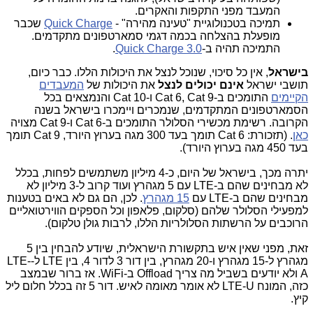
המעבד מפני התקפות והאקרים.
תמיכה בטכנולוגיית "טעינה מהירה" -
Quick Charge
שכבר
מופעלת בהצלחה בכמה דגמי סמארטפונים מתקדמים.
התמיכה תהיה ב-
3.0 Quick Charge
.
בישראל
, אין כל סיכוי, שנוכל לנצל את היכולות הללו. כבר כיום,
תושבי ישראל
אינם יכולים לנצל
את היכולות של
המעבדים
הקיימים
התומכים ב-Cat 6, Cat 9 ו-Cat 10 והנמצאים בכל
הסמארטפונים המתקדמים, שנמכרים ויימכרו בישראל בשנה
הקרובה. רשימת מכשירי הסלולר התומכים ב-Cat 6 ו-Cat 9 מצויה
כאן
. (תזכורת: Cat 6 תומך בעד 300 מגה בערוץ היורד, Cat 9 תומך
בעד 450 מגה בערוץ היורד).
יתרה מכך, בישראל של היום, כ-4 מיליון משתמשים לפחות, בכלל
לא מבחינים שהם ב-LTE עם 5 מגהרץ ועוד קרוב ל-3 מיליון לא
מבחינים שהם ב-LTE עם
15 מגהרץ
. לכן, הם גם לא באים בטענות
למפעילי הסלולר שלהם (סלקום, פלאפון וכל הספקים הווירטואליים
הרוכבים על הרשתות הסלולריות הללו, לרבות גולן טלקום).
זאת, מפני שאין איש בתקשורת הישראלית, שיודע להבחין בין 5
מגהרץ ל-15 מגהרץ ו-20 מגהרץ, בין דור 3 לדור 4, בין LTE ל-LTE-
A ולא יודעים בשביל מה צריך Offload ב-WiFi. אז ברור שבמצב
כזה, המונח LTE-U לא אומר מאומה לאיש. דור 5 זה בכלל חלום ליל
קיץ.