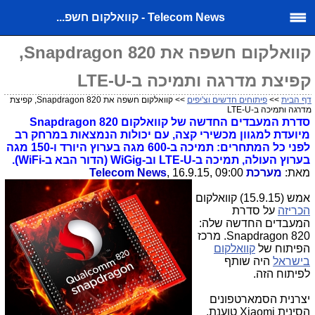
Telecom News - קוואלקום חשפ...
קוואלקום חשפה את Snapdragon 820,
קפיצת מדרגה ותמיכה ב-LTE-U
דף הבית
>>
פיתוחים חדשים וצ'יפים
>> קוואלקום חשפה את Snapdragon 820, קפיצת
מדרגה ותמיכה ב-LTE-U
סדרת המעבדים החדשה של קוואלקום Snapdragon 820
מיועדת למגוון מכשירי קצה, עם יכולות הנמצאות במרחק רב
לפני כל המתחרים: תמיכה ב-600 מגה בערוץ היורד ו-150 מגה
בערוץ העולה, תמיכה ב-LTE-U וב-WiGig (הדור הבא ב-WiFi).
מאת:
מערכת Telecom News
, 16.9.15, 09:00
אמש (15.9.15) קוואלקום
הכריזה
על סדרת
המעבדים החדשה שלה:
Snapdragon 820. מרכז
הפיתוח של
קוואלקום
בישראל
היה שותף
לפיתוח הזה.
יצרנית הסמארטפונים
הסינית Xiaomi טוענת,