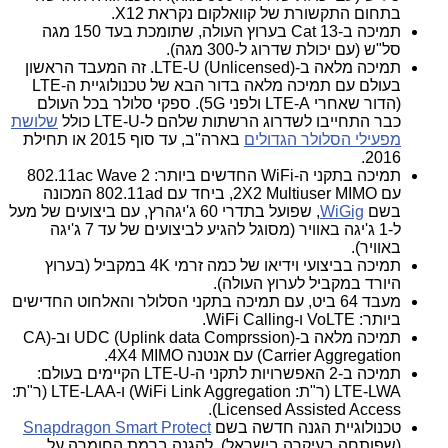
בתחום התקשורת של קוואלקום נקראת X12.
תמיכה ב-Cat 13 בערוץ העולה, שתומכת בעד 150 מגה
סל"ש (עם יכולת שדרוג ל-300 מגה).
תמיכה מלאה ב-(LTE-U (Unlicensed. זה המעבד הראשון
בעולם עם תמיכה מלאה בדור הבא של טכנולוגיית ה-LTE
(הדור שאחרי LTE-A ולפני 5G). ספקי סלולר בכל העולם
כבר התחייבו לשדרוג הרשתות שלהם ל-LTE-U כולל
שלושת
מפעילי הסלולר הגדולים
בארה"ב, עד סוף 2015 או תחילת
2016.
תמיכה בתקני ה-WiFi החדשים ביותר: 802.11ac Wave 2
עם 2X2 Multiuser MIMO, ביחד עם 802.11ad המכונה
בשם
WiGig
, שפועל בתדרי 60 ג'יגהרץ, עם ביצועים של מעל
ל-1 ג'יגה באוויר (מסוגל להגיע לביצועים של עד 7 ג'יגה
באוויר).
תמיכה בביצועי וידיאו של כמה זרמי 4K במקביל (בערוץ
היורד במקביל לערוץ העולה).
מעבד 64 ביט, עם תמיכה בתקני הסלולר והאלחוט החדישים
ביותר: VoLTE ו-WiFi Calling.
תמיכה מלאה ב-(UDC (Uplink data Comprssion וב-(CA
(Carrier Aggregation עם אנטנה 4X4 MIMO.
תמיכה ב-2 האפשרויות לתקני ה-LTE-U הקיימים בעולם:
LTE-LWA (ר"ת: WiFi Link Aggregation) ו-LTE-LAA (ר"ת:
Licensed Assisted Access).
טכנולוגיית הגנה חדשה בשם
Snapdragon Smart Protect
(שפותחה בעיקרה בישראל), להגנה ברמת החומרה על