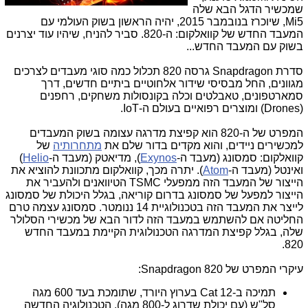
שמכשיר הדגל הבא שלה
Mi5, שיוכרז בנובמבר 2015, יהיה הראשון בשוק העולמי עם
המעבד החדש של קוואלקום: ה-820. סביר להניח, שיהיו עוד יצרנים
בשוק עם המעבד החדש...
סדרת Snapdragon גרסה 820 תכלול כמה סוגי מעבדים לצרכים
מגוונים, החל מבסיסי שידור אלחוטיים ביתיים חדשים, דרך
סמארטפונים, טאבלטים וכלה בקונסולות משחקים, רחפנים
(Drones) ומוצרים רפואיים בעולם ה-IoT.
המפרט של ה-820 הוא קפיצת מדרגה עצומה בשוק המעבדים
למכשירים ניידים, והוא מקדים בדור שלם את
מתחרותיה
של
קוואלקום: סמסונג (מעבד ה-
Exynos
), מדיאטק (מעבד ה-
Helio
)
ואינטל (מעבד ה-
Atom
). יתרה מכך, קוואלקום מתכוונת להוציא את
הייצור של המעבד הזה ממפעלי TSMC הטיוואנים ולהעביר את
הייצור למפעל של סמסונג בדרום קוריאה, בגלל היכולת של סמסונג
לייצר את המעבד הזה בטכנולוגיית 14 ננומטר. סמסונג עצמה טרם
החליטה אם להשתמש במעבד הזה לדור הבא של מכשירי הסלולר
שלה, בגלל קפיצת המדרגה הטכנולוגית הקיימת במעבד החדש
820.
עיקרי המפרט של Snapdragon 820:
תמיכה ב-Cat 12 בערוץ היורד, שתומכת בעד 600 מגה
סל"ש (עם יכולת שדרוג ל-800 מגה). הטכנולוגיה החדשה