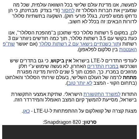
למעשה, אנו מדינת עולם שלישי בכל השוואה עולמית, שכל מה
שמעניין את חברות הסלולר זה
לחסוך
(ודי בצדק מבחינתן, כי הן
נדחקו ממש לפינה, בגלל פורעי חוק). השקעה בתשתיות סלולר
לדורות הבאים: זה בכלל לא חשוב.
לכן, במקום 5 רשתות סלולר כפי שתוכנן ב"מהפכת הסלולר", אנו
כעת בקושי עם 3.5 רשתות סלולר, תוך כמה חודשים ניוותר עם 3
רשתות ו
תוך כשנתיים נישאר עם 2 רשתות סלולר
(אם יאושר
שת"פ
האנטנות
בין סלקום לפלאפון).
לעודפי התדרים ל-LTE בישראל
אין ביקוש
, כי גם בתדרים שיש
ושנרכשו
במכרז התדרים
האחרון, לא נעשה שימוש ע"י חלק
מהזוכים במכרז. כך, הפכנו תוך 5 שנים להיות מדינה מפגרת
מתחת
לרמה של העולם השלישי, בעולם שירותי הסלולר והאלחוט
(בתחום הקווי - המצב
לא יותר טוב
).
התודות
למשרד התקשורת
הישראלי. שתיקת אמצעי התקשורת
בישראל, מסייעת להמשך קיום המצב האומלל והמידרדר הזה.
מצגת קצרה של קוואלקום על ההתפתחות ל-LTE-U -
כאן
.
סרטון:
Snapdragon 820: