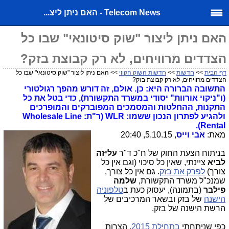
Telecom News - האם ניתן ליצ...
האם ניתן ליצור "שוק סיטונאי" שבו כל
הצדדים מרוויחים, לא רק קבוצת בזק?
דף הבית
>>
חדשות
>>
חדשות השוק הקווי
>> האם ניתן ליצור "שוק סיטונאי" שבו כל
הצדדים מרוויחים, לא רק קבוצת בזק?
התשובה הברורה היא: כן. אולם, זה דורש מהפך רגולטורי
(ו"ניקוי אורוות" יסודי במשרד התקשורת), כדי בטל את כל
התקנות, ההחלטות ו
המסמכים
המפוברקים והמופרכים
ולהגיע לפתרון הנכון ששמו: WLR (ר"ת: Wholesale Line
Rental).
מאת:
אבי וייס
, 5.10.15, 20:40
בניתוח הצעת החוק של ח"כ ד"ר
עליזה
לביא
ציינתי, שאין כל סיכוי (וגם אין כל
צורך)
לפרק את בזק
. גם אין כל צורך,
שמנכ"ל משרד התקשורת,
שלמה
פילבר
(בתמונה), יעסוק כעת ב
טלפוניה
הישנה
של בזק ובשאר המרכיבים של
הרשת הישנה של בזק.
כפי שניתחתי
בתחילת 2015
, הצרות