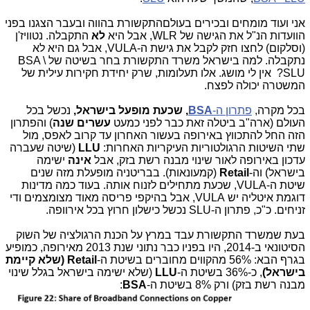
אני ועוד מומחים ובכירים בעולםהתקשורת בהווה ובעבר הצגנו בפני
הוועדות הנ"ל את הגישה של WLR, אבל היא
לא
התקבלה. נטוויז'ן
(וסלקום) לחצו חזק לקבל את גישת ה-VULA, אבל גם היא לא
נתקבלה. למה בישראל משרד התקשורת בחר בשיטה של BSA \
SLU? אין לי מושג. אלו תעלומות, שרק יחידת חקירות עילית של
המשטרה יכולה לפצח.
בכל מקרה,
פתרון ה-
BSA
,
שכעת מופעל בישראל
,
נכשל בכל
העולם (ארה"ב ביטלה זאת כבר לפני כמעט
עשרים שנה
) והפתרון
הזה החל להתכווץ באירופה בעשור האחרון עד קרוב לאפס, מול
שתי השיטות הרגולטוריות העיקריות האחרות:
LLU
(שיטה שעברה
עדכון באירופה לאור שינוי מבנה רשת בזק, אבל
אינה
ישימה
בישראל) וה-
Retail
(קמעונאות). בבריטניה מופעלת מזה שנים
שיטת ה-VULA, שכעת מתחילים לזנוח אותה. בעוד כמה מדינות
דוגמת איטליה יש VULA, אבל בהיקפי פריסה מאוד מצומצמים ודי
זניחים. כ"כ, פתרון ה-SLU נכשל כישלון חרוץ בכל אירוופה.
בעת שמשרד התקשורת עבד במרץ על הכנת הרגולציה של השוק
הסיטונאי ב-2014, היו בפניו כבר נתוני שנת 2013 מאירופה, כמופיע
בגרף הבא: 56% מהקווים מחוברים בשיטת ה-
Retail
(שלא קיימת
בישראל)
, כ-36% בשיטת ה-
LLU
(שלא ישימה בישראל בגלל שינוי
מבנה רשת בזק) ורק 8% בשיטת ה-
BSA
: