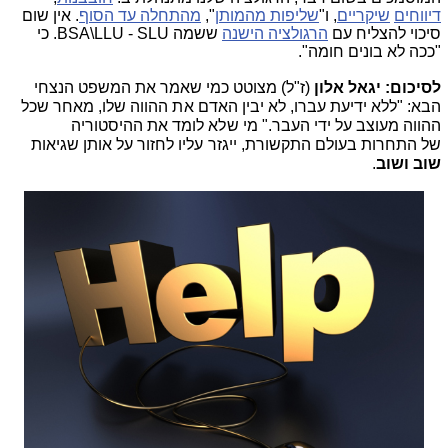
דיווחים
שיקריים
, ו"
שליפות מהמותן
",
מהתחלה עד הסוף
. אין שום
סיכוי להצליח עם
הרגולציה הישנה
ששמה BSA\LLU - SLU. כי
"ככה לא בונים חומה".
לסיכום: יגאל אלון
(ז"ל) מצוטט כמי שאמר את המשפט הנצחי
הבא: "
ללא ידיעת עברו, לא יבין האדם את ההווה שלו, מאחר שכל
ההווה מעוצב על ידי העבר." מי שלא לומד את ההיסטוריה
של התחרות בעולם התקשורת, ייגזר עליו לחזור על אותן שגיאות
שוב ושוב
.