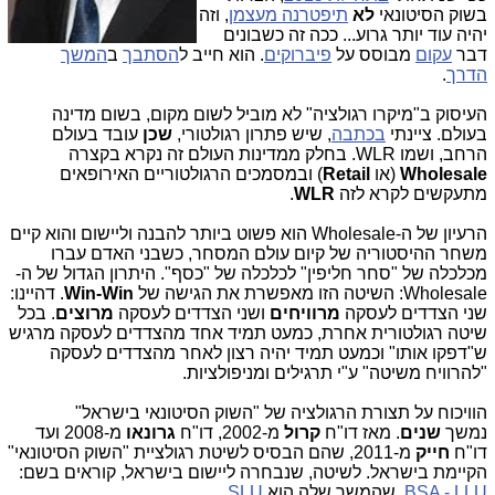
בשוק הסיטונאי
לא
תיפטרנה מעצמן
, וזה
יהיה עוד יותר גרוע... ככה זה כשבונים
דבר
עקום
מבוסס על
פיברוקים
. הוא חייב ל
הסתבך
ב
המשך
הדרך
.
העיסוק ב"מיקרו רגולציה" לא מוביל לשום מקום, בשום מדינה
בעולם. ציינתי
בכתבה
, שיש פתרון רגולטורי,
שכן
עובד בעולם
הרחב, ושמו WLR. בחלק ממדינות העולם זה נקרא בקצרה
Wholesale
(או
Retail
) ובמסמכים הרגולטוריים האירופאים
מתעקשים לקרא לזה
WLR
.
הרעיון של ה-Wholesale הוא פשוט ביותר להבנה וליישום והוא קיים
משחר ההיסטוריה של קיום עולם המסחר, כשבני האדם עברו
מכלכלה של "סחר חליפין" לכלכלה של "כסף". היתרון הגדול של ה-
Wholesale: השיטה הזו מאפשרת את הגישה של
Win-Win
. דהיינו:
שני הצדדים לעסקה
מרוויחים
ושני הצדדים לעסקה
מרוצים
. בכל
שיטה רגולטורית אחרת, כמעט תמיד אחד מהצדדים לעסקה מרגיש
ש"דפקו אותו" וכמעט תמיד יהיה רצון לאחר מהצדדים לעסקה
"להרוויח משיטה" ע"י תרגילים ומניפולציות.
הוויכוח על תצורת הרגולציה של "השוק הסיטונאי בישראל"
נמשך
שנים
. מאז דו"ח
קרול
מ-2002, דו"ח
גרונאו
מ-2008 ועד
דו"ח
חייק
מ-2011, שהם הבסיס לשיטת רגולציית "השוק הסיטונאי"
הקיימת בישראל. לשיטה, שנבחרה ליישום בישראל, קוראים בשם:
BSA - LLU
, שהמשך שלה הוא
SLU
.