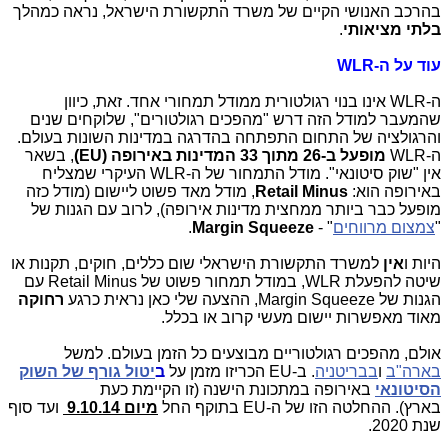
בהרכב האנושי הקיים של משרד התקשורת הישראל, נראה כמהלך
בלתי מציאותי
.
עוד על ה-WLR
ה-WLR אינו בנוי רגולטורית ממודל תמחורי אחד. זאת, כיוון
שהמעבר למודל הזה דרש "מהפכים רגולטורים", שלוקחים שנים
והרגולציה של התחום התפתחה בהדרגה במדינות השונות בעולם.
ה-WLR
מופעל ב-26 מתוך 33 המדינות באירופה (EU)
, בשאר
אין "שוק סיטונאי". מודל התמחור של ה-
WLR
העיקרי שמצליח
באירופה הוא:
Retail Minus
, מודל מאד פשוט ליישום (מודל כזה
מופעל כבר ביותר ממחצית מדינות אירופה), לרוב עם הגנות של
"
צמצום מרווחים
" -
Margin Squeeze
.
היות ו
אין
למשרד התקשורת הישראלי שום כללים, חוקים, תקנות או
שיטה להפעלת WLR, במודל תמחור פשוט של Retail Minus עם
הגנות של Margin Squeeze, ההצעה שלי כאן נראית כרגע
רחוקה
מאוד מאפשרות יישום מעשי קרוב או בכלל.
אולם, מהפכים רגולטוריים מבוצעים כל הזמן בעולם. למשל
בארה"ב
ו
בבריטניה
. ב-EU הכריזו מזמן
על
ב
יטול גורף של השוק
הסיטונאי
באירופה במתכונת הישנה (זו הקיימת כעת
בארץ).
ההחלטה הזו של ה-EU בתוקף החל
מיום 9.10.14
ועד סוף
שנת 2020.