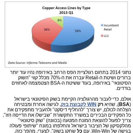
נתוני 2014 בתחום רגולציית הפס הרחב באירופה נהיו עוד יותר
ברורים ושיטת ה-Retail עברה את ה-70% מכלל קווי "השוק
הסיטונאי" באירופה, בעוד ששיטת ה-BSA הצטמצמה לאחוזים
בודדים.
אולם, כדי לעבור מהרגולציה הקיימת בשוק הסיטונאי בישראל
(
BSA
), שהיא
רק
WIN לקבוצת בזק
, לגישה אחרת ומבטיחה
הצלחה לכולם, יש צורך "להחליף דיסקט" ולהעביר מתפקידם את
כל הפקידים הבכירים במשרד התקשורת "שבישלו את הדייסה הזו".
צריך לפעול ל
הוצאת המונח המטעה (בכוונה) "שוק סיטונאי"
מהלקסיקון של הציבור בישראל והחלפתו במונח
"שיתופי פעולה
בגישה של Win-Win, עם
כל
שחקן בשוק". לצערי, מהפך כזה,