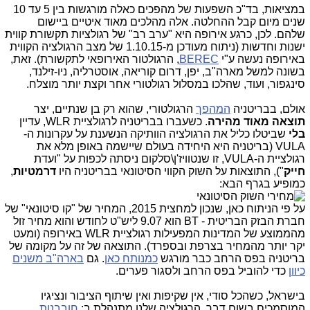
במציאות,
בד"כ השפעות של מהפכים כאלה מורגשות בין 5 עד 10
שנים מיום קבל ההחלטה. אלה מהלכים מאוד איטיים ביישום
שלהם. לכן, כרגע אירופה היא "ערב רב" של רגולציות תקשורת קווית
ישנות וחדשות (ניתוח מעודכן מ-1.10.15 של מצב הרגולציה הקווית
באירופה נעשה ע"י
BEREC
, הרגולטור האירופאי לתקשורת). זאת,
בשונה למשל מארה"ב, יפן, דרום קוריאה, אוסטרליה, ניו-זילנד,
סינגפור, ועוד, שהלכו במסלול רגולטורי אחר וקצת יותר מוצלח.
אולם, בבריטניה
המהפך
הרגולטורי, שהוא רק בן שנתיים, יצר
תוצאה מאוד מהירה
. כשעברו בבריטניה לרגולציית WLR, עדיין
בלי
שביטלו כליל את הרגולציה הוותיקה הנשענת על עקרונות ה-
VULA (בריטניה היא היחידה בעולם שיישמה באופן מלא את
רגולציית ה-VULA, זו שנטוויז'ן\סלקום ניסתה לכפות על "ועדת
חייק
"), התוצאות על השוק הקווי הסיטונאי בבריטניה היו
דרמטיות
,
כמופיע בגרף הבא:
על פי הניתוח כאן, שנכון למחצית 2015, המחיר של "קו סיטונאי" של
חברת הבזק הבריטית - BT הוא 9.07 ליש"ט לחודש והוא מחיר זול
מהממוצע של המדינות המפעילות רגולציית WLR באירופה (ומעט
יקר יותר מהמחיר בצרפת ובספרד). התוצאה של זה על מקומה של
בריטניה בפס הרחב כבר מורגש
כמנותח כאן
. גם
בארה"ב משנים
כיוון
כדי להוביל בפס הרחב ולסגור פערים.
בישראל, כשהכל סודי, אין שקיפות ואין שיתוף הציבור ונציגיו
המוסמכים בשום דבר, הרגולציה שלנו מתנהלת ב:
חובבנות
,