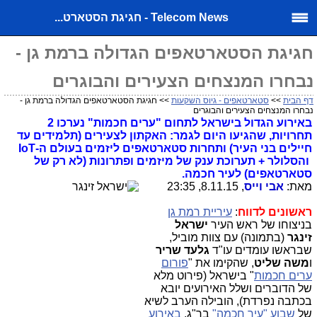
Telecom News - חגיגת הסטארט...
חגיגת הסטארטאפים הגדולה ברמת גן -
נבחרו המנצחים הצעירים והבוגרים
דף הבית
>>
סטארטאפים - גיוס השקעות
>> חגיגת הסטארטאפים הגדולה ברמת גן -
נבחרו המנצחים הצעירים והבוגרים
באירוע הגדול בישראל לתחום "ערים חכמות" נערכו 2
תחרויות, שהגיעו היום לגמר: האקתון לצעירים (תלמידים עד
חיילים בני העיר) ותחרות סטארטאפים ליזמים בעולם ה-IoT
והסלולר + תערוכת ענק של מיזמים ופתרונות (לא רק של
סטארטאפים) לעיר חכמה.
מאת:
אבי וייס
, 8.11.15, 23:35
ראשונים לדווח
:
עיריית רמת גן
בניצוחו של ראש העיר
ישראל
זינגר
(בתמונה) עם צוות מוביל,
שבראשו עומדים עו"ד
גלעד שריר
ו
משה שליט
, שהקימו את "
פורום
ערים חכמות
" בישראל (פירוט מלא
של הדוברים ושלל האירועים יובא
בכתבה נפרדת), הובילה הערב לשיא
של
שבוע "עיר חכמה"
בר"ג,
באירוע