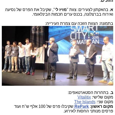
הזוכים
:
א
. בהאקתון לצעירים: צוות "
מזיז ל
י", שקיבל את הפרס של נסיעה
ואירוח בברצלונה, בכנס ערים חכמות הבינלאומי.
בתמונה: הצוות הזוכה עם צמרת העירייה:
ב
. בתחרות הסטארטאפים:
מקום שלישי:
Vitalitix
מקום שני:
The Islands
מקום ראשון:
RePark
שקיבלו פרס של 100 אלף ש"ח ועוד
פרסים מנותני החסות לאירוע.