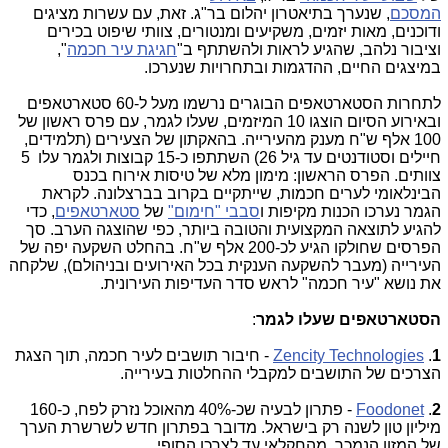
המסכם
, שנערך בתיאטרון יהלום בר"ג. זאת, עם עשרות מציגים
ודוכנים, מאות יזמים, משקיעים ומנטורים, צוותי שיפוט בכירים
וציבור נלהב, שהגיע לראות ולהשתתף ב"
חגיגת עיר חכמה
",
במיצגים החיים, ההדגמות ובתחרויות שנערכו.
לתחרות הסטארטאפים הבוגרים נרשמו מעל ל-60 סטארטאפים
ובאירוע הסיום הוצגו 10 המיזמים, שעלו לגמר, עם פרס ראשון של
100 אלף ש"ח מענק מהעירייה. בהאקתון של הצעירים (תלמידים,
חיילים וסטודנטים עד גיל 26) השתתפו כ-15 קבוצות ולגמר עלו 5
צוותים. הפרס הראשון: מימון מלא של טיסות אירוח בכנס
הבינלאומי לערים חכמות, שייתקיים בקרוב בברצלונה. לקראת
הגמר נערכו הכנות מקיפות ו
סבבי "חימום"
של
סטארטאפים
, כדי
להגיע לתוצאה המקצועית והטובה ביותר, כפי שהוצגה הערב. סך
הפרסים שחולקו הגיע לכ-200 אלף ש"ח. בהחלט השקעה יפה של
העירייה (מעבר להשקעה הענקית בכל האירועים ובניהולם), שלקחה
את נושא "עיר חכמה" לראש סדר העדיפות העירונית.
הסטארטאפים שעלו לגמר
:
1
.
Zencity Technologies
- חיבור תושבים לעיר חכמה, תוך הצגת
הצרכים של התושבים למקבלי ההחלטות בעירייה.
2
.
Foodonet
- פתרון לבעיה שכ-40% מהאוכל נזרק לפח, כ-160
מיליון טון לשנה רק בישראל. מדובר בפתרון חדש לשרשרת הערך
של המזון הנמכר, מהחקלאי עד לצרכן הסופי.