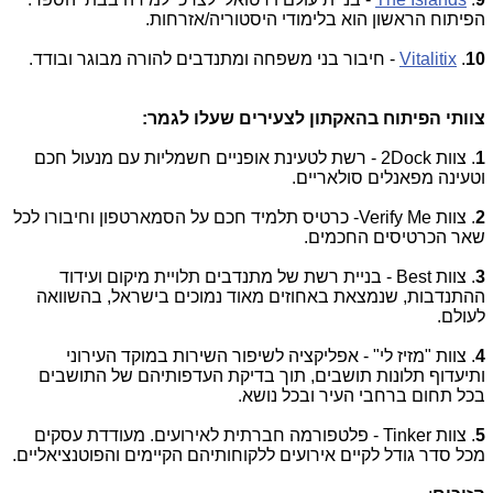
הפיתוח הראשון הוא בלימודי היסטוריה/אזרחות.
10
.
Vitalitix
- חיבור בני משפחה ומתנדבים להורה מבוגר ובודד.
צוותי הפיתוח בהאקתון לצעירים שעלו לגמר:
1
. צוות 2Dock - רשת לטעינת אופניים חשמליות עם מנעול חכם
וטעינה מפאנלים סולאריים.
2
. צוות Verify Me- כרטיס תלמיד חכם על הסמארטפון וחיבורו לכל
שאר הכרטיסים החכמים.
3
. צוות Best - בניית רשת של מתנדבים תלויית מיקום ועידוד
ההתנדבות, שנמצאת באחוזים מאוד נמוכים בישראל, בהשוואה
לעולם.
4
. צוות "מזיז לי" - אפליקציה לשיפור השירות במוקד העירוני
ותיעדוף תלונות תושבים, תוך בדיקת העדפותיהם של התושבים
בכל תחום ברחבי העיר ובכל נושא.
5
. צוות Tinker - פלטפורמה חברתית לאירועים. מעודדת עסקים
מכל סדר גודל לקיים אירועים ללקוחותיהם הקיימים והפוטנציאליים.