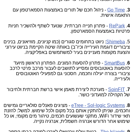
3
.
Go Time
- ניהול חכם של תורים באמצעות הסמארטפון עם
התאמה אישית.
4
.
RePark
- פתרון חנייה חברתית, שנועד לשתף ולהשכיר חניות
פרטיות באמצעות הסמארטפון.
5.
Shimeba
: ניווט בתחומים סגורים (כמו קניונים, מוזיאונים, בנינים
ציבוריים דוגמת העירייה וכיו"ב) באותה שיטה הקיימת בניווט עירוני
והצעת מקומות מעניינים בעיר למשתמשים באפליקציה.
6
.
SmartBus
- פתרון להסעות המונים. הפתרון הראשון מיועד
להסעות באוטובוסים ומסייע לתושבים לעבור מרכב פרטי לרכב
ציבורי בצורה יעילה וחכמה, חסכוני גם למפעילי האוטובוסים
ולעירייה.
7
.
SoinFIT
- מערכת ליצירת מאמן אישי ברשת חברתית ולחיבור
של הקהילה למועדוני כושר.
8
.
eTree - Sol-logic Systems
- מציגים פאנלים סולאריים גמישים
וחכמים, שניתן להתקין אותם בכל מקום ולכל שימוש. למשל: להזנת
תאי שידור WiFi, מתקני שעשועים חכמים, טיהור מים מקומי, או כל
שימוש אחר הדורש אנרגיה חשמלית, אנרגיה נקייה.
9
.
The Islands
- בניית עולם וירטואלי לצרכי למידה בבתי הספר.