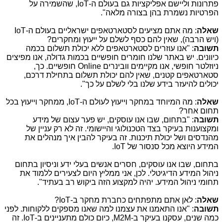
פתרונות וליישם אפליקציות גם בעולם ה-
IoT
, שהשמירה על
הפרטיות נשמרת בהן בצורה מלאה".
שאלה
: מה אתם מציעים לסטארטאפים ישראליים בעולם ה-
IoT
(ויש הרבה), שאין להם כסף לשלם על ייעוץ ומחקרים?
תשובה
: "אנו עוזרים לסטארטאפים ללא יכולת תשלום בכמה
כיוונים. יש באתר שלנו חומרים חופשיים בכמות גדולה, אנו מפיצים
ניוזלטר חופשי, אנו מקיימים וובינרים
Online
חופשיים. כך,
סטארטאפים קטנים, שאין להם יכולת תשלום בתחילת דרכם,
יכולים להיעזר בידע שלנו בלי לשלם על כך".
שאלה
: מה המיוחד במחקר וייעוץ לעולם ה-
IoT
, ממחקר וייעוץ בכל
תחום אחר?
תשובה
: "בתחום, שבו אנו עוסקים, יש פער עצום של מידע
ומקצוענות בעיקר בצד הטכנולוגי והיישומי. זה לא רק עניין של
מהנדסים ושל יכולת תיכנות. זה בעיקר להבין איך מנהלים את
המידע היוצא מכל סנסור של
IoT
.
בתחום, שבו אנו עוסקים, חסרים אנשים בעלי ידע וניסיון בתחום
ניהול המידע הדיגיטלי. לכן, אני ממליץ היום לצעירים ללמוד את
תחומי ניהול המידע. יהיה למקצוע הזה ביקוש רב בעתיד".
שאלה
: לאן אתם מתפתחים כחברת מחקר ב-
IoT
?
תשובה
: "אנו התאמנו את עצמנו למה שאנו מספקים ללקוחות. לפני
כמה שנים, עסקנו בעיקר ב-
M2M
, כיום כולם מתעניינים ב-
IoT
. זה