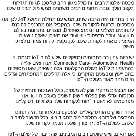
מכסה עולמות רבים. זה כולל מגוון רחב של טכנולוגיות הגדלות
בקצב הולך וגובר. תחומים רבים משתנים ממש מול העיניים שלנו.
היינו בתחום הזה הרבה שנים, ממש עם תחילת המושג
IoT
. לכן, אנו
מספקים יתרונות ללקוחות שלנו. במקביל, אנו מתכננים להיכנס
לתחומים משלימים דוגמת:
Drones
, מוצרים ופתרונות בעולם
ה-
Nano
, עולם מדפסות
3D
ועוד. אנו רואים, שאלה נושאים
המעניינים את הלקוחות שלנו. לכן, נקפיד להיות צמודים לצרכי
השוק.
יש כיום עניין רב בתחומים ורטיקליים של עולם ה-
IoT
דוגמת
e-
Health
,
Automotive
ו-
Connected Cars
. אנו רואים עלייה
בהתעניינות ל-
IoT
בעולם החקלאות. אלה נושאים, שאנו מספקים
בהם ייעוץ ומבצעים מחקרים, כי אלה תהליכים המתפתחים וגדלים
היום מהר מאוד בעולם ה-
IoT
.
אנו מבצעים מחקרי שוק לא מעטים, כולל הערכות ותחזיות של
הכנסות וגדלי שוק בפלחי השוק השונים בעולם ה-
IoT
. אנו
מפרסמים לא מעט דו"חות ללקוחות שלנו בשווקים ורטיקליים.
אחד השווקים הוורטיקאליים, שעסקנו בו לאחרונה, היה תחום
המתגים של דור 3 בסלולר מול מתגי דור 4, בכל הקשור לחיבור
שלהם לעולם ה-
IoT
. זה צורך שעלה מכמה לקוחות שלנו.
אנו רואים, שיש שווקים רבים המבינים, שהחיבור של עולם ה-
IoT