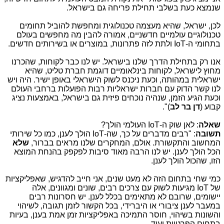
שנמצא כעת בשלבי תחילת פריחה גם בישראל.
לכן, ישראל, שהיא מעצמה טכנולוגית ומחפשת להוביל תחומים
טכנולוגיים עולמיים חדשניים, אמורה להבין מה מחפשים בעולם
בתחומי ה-
IoT
ולתת לזה פתרונות, במוצרים או בשירותים חדשים.
אנו רק בתחילת הדרך שלנו בישראל. יש לנו כבר לקוחות, שהכרנו
מחוץ לישראל, לקוחות בינלאומיים דוגמת חברת טליט, שהיא
ישראלית במהותה, וכעת ניכנס לשוק הישראלי באופן ישיר. היה ויש
לנו קשר הדוק עם חברות ישראליות רבות הפועלות ברחבי העולם
וכעת הגיע הזמן, שנהיה נוכחים פיזית גם בישראל, באמצעות נציג
קבוע (
דן בר לב
)".
שאלה
: לאן שוק ה-
IoT
העולמי הולך?
תשובה
: "רבים מדברים על כך, שה-
IoT
הולך לענן, כמו כל שירותי
המחשוב והתקשורת. אולם, המחקרים שלנו מראים בברור,
שלא
הכל הולך לענן. יש לנו הרבה מאוד סיבות לפקפק בהנחת המוצא
הזו, שהכול הולך לענן.
כמי שחי בתחום הזה לא מעט שנים, אני חייב להדגיש, שאפליקציות
של
IoT
מגיעות לשוק עם צרכים רבים, שונים ומגוונים, אלה
יישומים, שרובם לא מתאימים בכלל לענן. יש חסרונות רבים
במעבר לענן ציבורי או היברידי, בכל הקשור לזמן תגובה, לשיהוי
והשונות בשיהוי, חוסר התמיכה באפליקציות זמן אמת בענן, בעיות
בתחום הפרטיות ועוד.