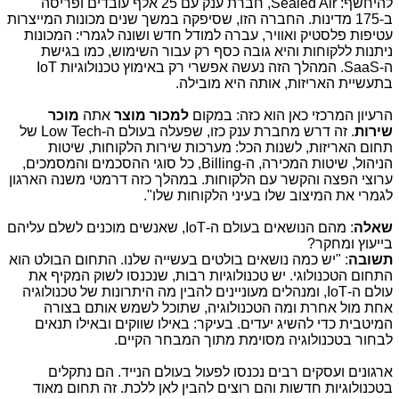
להיחשף:
Sealed Air
, חברת ענק עם 25 אלף עובדים ופריסה
ב-175 מדינות. החברה הזו, שסיפקה במשך שנים מכונות המייצרות
עטיפות פלסטיק ואוויר, עברה למודל חדש ושונה לגמרי: המכונות
ניתנות ללקוחות והיא גובה כסף רק עבור השימוש, כמו בגישת
ה-
SaaS
. המהלך הזה נעשה אפשרי רק באימוץ טכנולוגיות
IoT
בתעשיית האריזות, אותה היא מובילה.
הרעיון המרכזי כאן הוא כזה: במקום
למכור מוצר
אתה
מוכר
שירות
. זה דרש מחברת ענק כזו, שפעלה בעולם ה-
Low Tech
של
תחום האריזות, לשנות הכל: מערכות שירות הלקוחות, שיטות
הניהול, שיטות המכירה, ה-
Billing
, כל סוגי ההסכמים והמסמכים,
ערוצי הפצה והקשר עם הלקוחות. במהלך כזה דרמטי משנה הארגון
לגמרי את המיצוב שלו בעיני הלקוחות שלו".
שאלה
: מהם הנושאים בעולם ה-
IoT
, שאנשים מוכנים לשלם עליהם
בייעוץ ומחקר?
תשובה
: "יש כמה נושאים בולטים בעשייה שלנו. התחום הבולט הוא
התחום הטכנולוגי. יש טכנולוגיות רבות, שנכנסו לשוק המקיף את
עולם ה-
,IoT
ומנהלים מעוניינים להבין מה היתרונות של טכנולוגיה
אחת מול אחרת ומה הטכנולוגיה, שתוכל לשמש אותם בצורה
המיטבית כדי להשיג יעדים. בעיקר: באילו שווקים ובאילו תנאים
לבחור בטכנולוגיה מסוימת מתוך המבחר הקיים.
ארגונים ועסקים רבים נכנסו לפעול בעולם הנייד. הם נתקלים
בטכנולוגיות חדשות והם רוצים להבין לאן ללכת. זה תחום מאוד