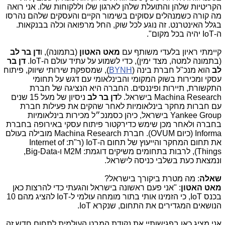
הקריטיות שלהן והתועלת שלהן לארגון שלו וללקוחות שלו. אני רואה
מה קורה כשמנהלים עסוקים בשימור הקיים והעסקים שלהם נהרסו
בגלל האינטרנט. זה נוגע לכל שוק, החל מרפואה וכלה בבנקאות.
ה-
IoT
יהיה בכל מקום".
קיימתי ראיון בלעדי משותף עם
מאט האטון
(בתמונה), ו
דן בר לב
(בתמונה למטה, מצד ימין), כדי לשמוע על עתיד עולם ה-
IoT
.
דן בר
לב
הוא מנכ"ל חברת בינה (
BYNH
), שמספקת שירותי שיווק, פיתוח
עסקי ומכירות בשוק המקומי והבינלאומי עם דגש על תחומי
התקשורת, תיירות ופיננסים. החברה היא הנציגה של חברת
Machina Research
בישראל. ל
דן בר לב
ניסיון של מעל 15 שנים
עם חברות מחקר בינלאומיות לאחר שהקים את פעילות חברת
Yankee Group
בישראל, כיהן כסמנכ״ל מכירות בינלאומיות
בחברה ולאחר מכן שימש כדירקטור פיתוח עסקי באירופה בחברת
Informa
(כיום
OVUM
). חברת
Machina Research
מובילה בעולם
את תחום המחקר והייעוץ של תחום ה-
IoT
(ר"ת:
Internet of
Things
), לרבות בתחומים משיקים דוגמת:
M2M
ו-
Big-Data
,
ונמצאת כעת בשלבי כניסה לישראל.
שאלה
: מה מטרת ביקורך בישראל?
מאט האטון
: "אני פעם ראשונה בישראל והגעתי כדי להרצות כאן
בכנס
IoT
, כי הזמינו אותי בתור מומחה עולמי ל-
IoT
להציג מהם 10
הנושאים המגדירים את התחום, שנקרא
IoT
.
אני מציג כאן בפגישותיי את נקודת המבט העולמית לתחום חדש זה,