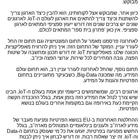
מבוקש.
כיוון אחר, שמבוקש אצל לקוחותינו, הוא להבין כיצד הארגון צריך
להשתנות וכיצד צריך להתאים את הארגון לעולם ה-
IoT
. לארגונים
שונים יש צרכים שונים וזה דורש ייעוץ ספציפי המתאים לארגון
ספציפי. אין כאן 'פתרון בית ספר' המתאים לכולם.
לאחרונה פרסמנו מאמר על תחום המונטיזציה וגם תחום זה החל
לעורר עניין. המוקד של התחום הזה: איך ניתן להרוויח מאפליקציות.
הכוונה שלנו: מאפליקציות
IoT
. זה דורש תכנון ומחשבה על שיטות
הפצה, גובה המחירים לכל שירות, ערוצי הפצה וכיו"ב.
תחום נוסף, שהחל לאחרונה לעורר עניין רב, הוא תחום עולם
המידע, מה שמכונה
Big-Data
, כשבעיקר מתעניינים בתחום
הפרטיות והגנות על המידע.
ארגונים רבים, שמשתמשים ביישומי זמן אמת בעולם ה-
IoT
, הבינו
שיש צורך לנהל את המידע הזה בזמן אמת, בגלל ההכבדה הקשה
הקיימת כעת באירופה וגם במקומות אחרים בעולם בנושא
הפרטיות.
ההחלטות האחרונות ב-
EU
בנושא הפרטיות ומניעת מעבר של
מידע לארה"ב ולעננים בינלאומיים המנוהלים מארה"ב, בגלל
החשש מפגיעה בפרטיות, זעזעו את כל מי שעוסק בתחום ה-
Data
וה-
IoT
. זה יצר שאלות רבות. זה דורש לבחון איך ניתן לבנות