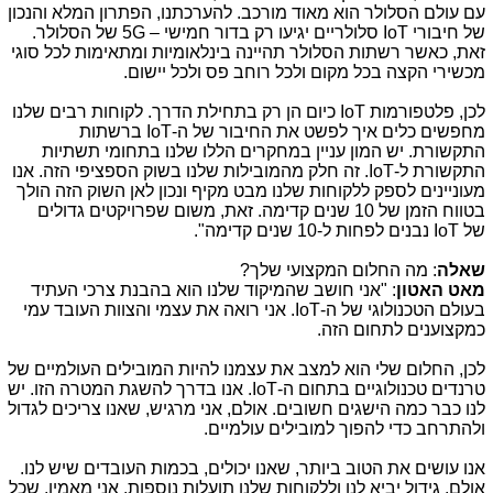
עם עולם הסלולר הוא מאוד מורכב. להערכתנו, הפתרון המלא והנכון
של חיבורי
IoT
סלולריים יגיעו רק בדור חמישי –
5G
של הסלולר.
זאת, כאשר רשתות הסלולר תהיינה בינלאומיות ומתאימות לכל סוגי
מכשירי הקצה בכל מקום ולכל רוחב פס ולכל יישום.
לכן, פלטפורמות
IoT
כיום הן רק בתחילת הדרך. לקוחות רבים שלנו
מחפשים כלים איך לפשט את החיבור של ה-
IoT
ברשתות
התקשורת. יש המון עניין במחקרים הללו שלנו בתחומי תשתיות
התקשורת ל-
IoT
. זה חלק מהמובילות שלנו בשוק הספציפי הזה. אנו
מעוניינים לספק ללקוחות שלנו מבט מקיף ונכון לאן השוק הזה הולך
בטווח הזמן של 10 שנים קדימה. זאת, משום שפרויקטים גדולים
של
IoT
נבנים לפחות ל-10 שנים קדימה".
שאלה
: מה החלום המקצועי שלך?
מאט האטון
: "אני חושב שהמיקוד שלנו הוא בהבנת צרכי העתיד
בעולם הטכנולוגי של ה-
IoT
. אני רואה את עצמי והצוות העובד עמי
כמקצוענים לתחום הזה.
לכן, החלום שלי הוא למצב את עצמנו להיות המובילים העולמיים של
טרנדים טכנולוגיים בתחום ה-
IoT
. אנו בדרך להשגת המטרה הזו. יש
לנו כבר כמה הישגים חשובים. אולם, אני מרגיש, שאנו צריכים לגדול
ולהתרחב כדי להפוך למובילים עולמיים.
אנו עושים את הטוב ביותר, שאנו יכולים, בכמות העובדים שיש לנו.
אולם, גידול יביא לנו וללקוחות שלנו תועלות נוספות. אני מאמין, שכל