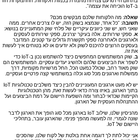
בתחום ה-
IoT
עם צמיחה מתמדת בכמות הלקוחות. ההתמקדות הזו
ב-
IoT
הוכיחה את עצמה".
שאלה
: מה הלקוחות שלכם מבקשים מכם?
תשובה
: "כל אחד, שנמצא בשוק הזה, יש לו צרכים אחרים. ממה
שאני חש, יש שני כיוונים עיקריים של פלחי שוק המתעניינים בנושא:
א
. ספקי שירותים. אלה בעיקר יצרנים, ספקי שירותים לעסקים
ולארגונים ולאחרונה ספקי תקשורת גדולים עד קטנים. המדובר
בעסקים הרוצים להיכנס לשוק ולא יודעים או לא בטוחים איך לעשות
את זה.
ב
. שוק המשתמשים המחפשים כיצד להשתמש נכון ב-
IoT
כדי
לשפר את הביצועים שלהם ולהשיג יעדים עסקיים. המשתמשים הם
שוק מאוד רחב, שכולל כמעט הכל, החל מרשויות מקומיות, דרך
ממשלות וארגונים מכל סוג וכלה במשתמשי קצה פרטיים ועסקיים.
יש לא מעט ארגונים המעוניינים להבין כיצד משלבים טכנולוגיות
IoT
בתוך הארגון, באיזו צורה כדאי לעשות זאת, מהן הטכנולוגיות
הקיימות שכדאי לבחור ומה השפעת היישום על רמת הביצועים ועל
ההתנהלות העסקית של הארגון.
מהניסיון שלנו, שילוב
IoT
בארגון מכל סוג הופך את הארגון לדבר
שונה לגמרי. זה למעשה מהפך פנימי, שהארגון עובר, בתהליכי
היישום של
IoT
.
אני יכול לתת לך דוגמה אחת בולטת של לקוח שלנו, שהסכים