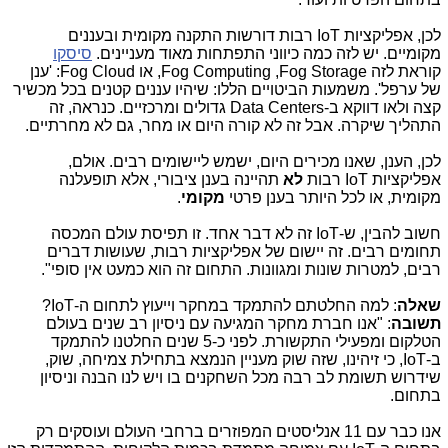
לכן, אפליקציות
IoT
רבות דורשות התקנה מקומית ובעננים
מקומיים. יש לזה כמה כיווני התפתחות מאוד מעניינים.
סיסקו
קוראת לזה
Fog Storage
,
Fog Computing
, או
Fog Cloud
: 'ענן
של ערפל'. משמעות הביטויים הללו: שיהיו עננים קטנים בכל מכשיר
קצה ולאו דווקא ב-
Data Centers
גדולים ומרכזיים. כנראה, זה
התהליך שיקרה. אבל זה לא קורה היום או מחר, גם לא מחרתיים.
לכן, הענן, שאנו מכירים היום, ישמש ליישומים רבים. אולם,
אפליקציות
IoT
רבות
לא
תהיינה בענן ציבורי, אלא תופעלנה
מקומית, או לכל היותר בענן פרטי
מקומי
.
חשוב להבין, ש-
IoT
זה לא דבר אחד. זו תפיסת עולם המכסה
תחומים רבים. זה יישום של אפליקציות רבות, שעושות דברים
רבים, למטרות שונות ומגוונות. התחום זה הוא כמעט אין סופי".
שאלה
: למה החלטתם להתמקד במחקר וייעוץ לתחום ה-
IoT
?
תשובה
: "אנו חברת מחקר המגיעה עם ניסיון רב שנים בעולם
הטלקום ומפעילי התקשורת. לפני כ-5 שנים החלטנו להתמקד
ב-
IoT
, כי זיהינו, שזה שוק מעניין הנמצא בתחילת צמיחה, שוק,
שידרוש תשומת לב רבה מכל השחקנים בו ויש לנו הבנה וניסיון
בתחום.
אנו כבר עם 11 אנליסטים המפוזרים ברחבי העולם ועוסקים רק