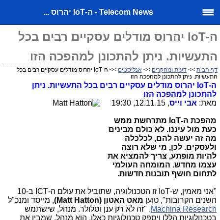
Telecom News - ה-IoT יהרוס ...
ה-IoT יהרוס מודלים עסקיים רבים בכל
התעשיות. ניתן להתכונן למהפכה הזו
דף הבית
>>
דעות ומחקרים
>>
אנליסטים
>> ה-IoT יהרוס מודלים עסקיים רבים בכל
התעשיות. ניתן להתכונן למהפכה הזו
ה-
IoT
יהרוס מודלים עסקיים רבים בכל התעשיות. ניתן
להתכונן למהפכה הזו
מאת:
אבי וייס
, 12.11.15, 19:30
מהפכת ה-
IoT
מתרחשת ממש
כעת מול עיננו. לא כולם מבינים
מה זה יעשה להם, לכלכלה
ולעסקים
. לכן, מי שלא רוצה
להיות מופתע, צריך להמציא את
עצמו מחדש. המומחה העולמי
לתחום חושף תובנות חדשות.
"אני מאמין, ש-
IoT
זו הטכנולוגיה, שתוביל את עולם ה-
ICT
ב-10
השנים הקרובות", טוען
מאט האטון (
Matt Hatton
)
, מייסד ומנכ"ל
Machina Research
. "זה לא רק ענן וסלולר. מנהל, שישתמש
בטכנולוגיות הללו ויספק טכנולוגיות כאלו, הוא מנהל, שמבין את