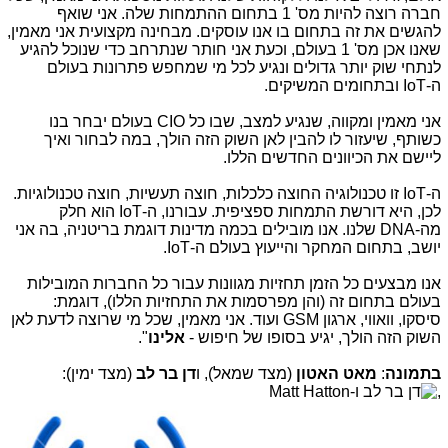
חברה רוצה להיות מס' 1 בתחום ההתמחות שלה. אני שואף
להגשים את זה בתחום בו אנו עוסקים. מבחינה מקצועית אני מאמין,
שאנו אכן מס' 1 בעולם, וכעת אני חותר שנתרחב כדי שנוכל להגיע
לנתחי שוק יותר גדולים ונגיע לכל מי שמחפש פתרונות בעולם
ה-
IoT
ובתחומים המשיקים.
אני מאמין ומקווה, שנגיע למצב, שבו כל
CIO
בעולם יבחר בנו
כשותף, שיעזור לו להבין לאן השוק הזה הולך, במה לבחור ואיך
ליישם את הכיוונים החדשים הללו.
ה-
IoT
זו טכנולוגיה החוצה כלכלות, חוצה תעשיות, חוצה טכנולוגיות.
לכן, היא דורשת התמחות ספציפית. עבורנו, ה-
IoT
הוא חלק
מה-
DNA
שלנו. אנו מובילים בכמה מדינות דוגמת בריטניה, בה אני
יושב, בתחום המחקר והייעוץ בעולם ה-
IoT
.
אנו מבצעים כל הזמן תחזיות מגוונות עבור כל החברות המובילות
בעולם בתחום זה (והן מפרסמות את התחזיות הללו), דוגמת:
סיסקו, וואווי, ארגון
GSM
ועוד. אני מאמין, שכל מי שרוצה לדעת לאן
השוק הזה הולך, יגיע בסופו של חיפוש -
אלינו
".
בתמונה
:
מאט האטון
(מצד שמאל), ו
דן בר לב
(מצד ימין):
,