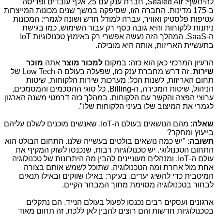
להיחשף:
Sealed Air
, חברת ענק עם 25 אלף עובדים ופריסה
ב-175 מדינות. החברה הזו, שסיפקה במשך שנים מכונות המייצרות
עטיפות פלסטיק ואוויר, עברה למודל חדש ושונה לגמרי: המכונות
ניתנות ללקוחות והיא גובה כסף רק עבור השימוש, כמו בגישת
ה-
SaaS
. המהלך הזה נעשה אפשרי רק באימוץ טכנולוגיות
IoT
בתעשיית האריזות, אותה היא מובילה.
הרעיון המרכזי כאן הוא כזה: במקום
למכור מוצר
אתה
מוכר
שירות
. זה דרש מחברת ענק כזו, שפעלה בעולם ה-
Low Tech
של
תחום האריזות, לשנות הכל: מערכות שירות הלקוחות, שיטות
הניהול, שיטות המכירה, ה-
Billing
, כל סוגי ההסכמים והמסמכים,
ערוצי הפצה והקשר עם הלקוחות. במהלך כזה דרמטי משנה הארגון
לגמרי את המיצוב שלו בעיני הלקוחות שלו".
שאלה
: מהם הנושאים בעולם ה-
IoT
, שאנשים מוכנים לשלם עליהם
בייעוץ ומחקר?
תשובה
: "יש כמה נושאים בולטים בעשייה שלנו. התחום הבולט הוא
התחום הטכנולוגי. יש טכנולוגיות רבות, שנכנסו לשוק המקיף את
עולם ה-
,IoT
ומנהלים מעוניינים להבין מה היתרונות של טכנולוגיה
אחת מול אחרת ומה הטכנולוגיה, שתוכל לשמש אותם בצורה
המיטבית כדי להשיג יעדים. בעיקר: באילו שווקים ובאילו תנאים
לבחור בטכנולוגיה מסוימת מתוך המבחר הקיים.
ארגונים ועסקים רבים נכנסו לפעול בעולם הנייד. הם נתקלים
בטכנולוגיות חדשות והם רוצים להבין לאן ללכת. זה תחום מאוד