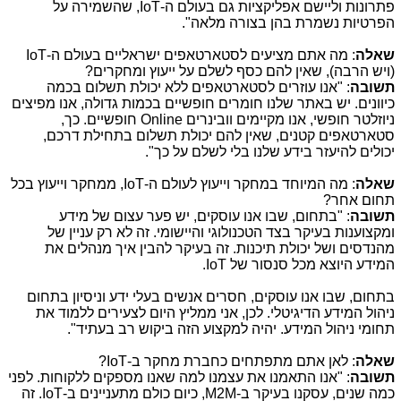
פתרונות וליישם אפליקציות גם בעולם ה-
IoT
, שהשמירה על
הפרטיות נשמרת בהן בצורה מלאה".
שאלה
: מה אתם מציעים לסטארטאפים ישראליים בעולם ה-
IoT
(ויש הרבה), שאין להם כסף לשלם על ייעוץ ומחקרים?
תשובה
: "אנו עוזרים לסטארטאפים ללא יכולת תשלום בכמה
כיוונים. יש באתר שלנו חומרים חופשיים בכמות גדולה, אנו מפיצים
ניוזלטר חופשי, אנו מקיימים וובינרים
Online
חופשיים. כך,
סטארטאפים קטנים, שאין להם יכולת תשלום בתחילת דרכם,
יכולים להיעזר בידע שלנו בלי לשלם על כך".
שאלה
: מה המיוחד במחקר וייעוץ לעולם ה-
IoT
, ממחקר וייעוץ בכל
תחום אחר?
תשובה
: "בתחום, שבו אנו עוסקים, יש פער עצום של מידע
ומקצוענות בעיקר בצד הטכנולוגי והיישומי. זה לא רק עניין של
מהנדסים ושל יכולת תיכנות. זה בעיקר להבין איך מנהלים את
המידע היוצא מכל סנסור של
IoT
.
בתחום, שבו אנו עוסקים, חסרים אנשים בעלי ידע וניסיון בתחום
ניהול המידע הדיגיטלי. לכן, אני ממליץ היום לצעירים ללמוד את
תחומי ניהול המידע. יהיה למקצוע הזה ביקוש רב בעתיד".
שאלה
: לאן אתם מתפתחים כחברת מחקר ב-
IoT
?
תשובה
: "אנו התאמנו את עצמנו למה שאנו מספקים ללקוחות. לפני
כמה שנים, עסקנו בעיקר ב-
M2M
, כיום כולם מתעניינים ב-
IoT
. זה