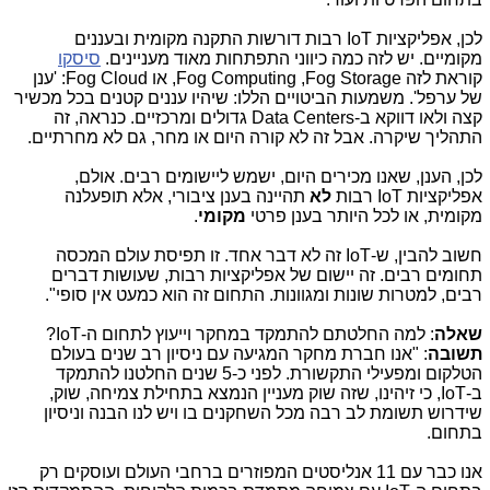
לכן, אפליקציות
IoT
רבות דורשות התקנה מקומית ובעננים
מקומיים. יש לזה כמה כיווני התפתחות מאוד מעניינים.
סיסקו
קוראת לזה
Fog Storage
,
Fog Computing
, או
Fog Cloud
: 'ענן
של ערפל'. משמעות הביטויים הללו: שיהיו עננים קטנים בכל מכשיר
קצה ולאו דווקא ב-
Data Centers
גדולים ומרכזיים. כנראה, זה
התהליך שיקרה. אבל זה לא קורה היום או מחר, גם לא מחרתיים.
לכן, הענן, שאנו מכירים היום, ישמש ליישומים רבים. אולם,
אפליקציות
IoT
רבות
לא
תהיינה בענן ציבורי, אלא תופעלנה
מקומית, או לכל היותר בענן פרטי
מקומי
.
חשוב להבין, ש-
IoT
זה לא דבר אחד. זו תפיסת עולם המכסה
תחומים רבים. זה יישום של אפליקציות רבות, שעושות דברים
רבים, למטרות שונות ומגוונות. התחום זה הוא כמעט אין סופי".
שאלה
: למה החלטתם להתמקד במחקר וייעוץ לתחום ה-
IoT
?
תשובה
: "אנו חברת מחקר המגיעה עם ניסיון רב שנים בעולם
הטלקום ומפעילי התקשורת. לפני כ-5 שנים החלטנו להתמקד
ב-
IoT
, כי זיהינו, שזה שוק מעניין הנמצא בתחילת צמיחה, שוק,
שידרוש תשומת לב רבה מכל השחקנים בו ויש לנו הבנה וניסיון
בתחום.
אנו כבר עם 11 אנליסטים המפוזרים ברחבי העולם ועוסקים רק