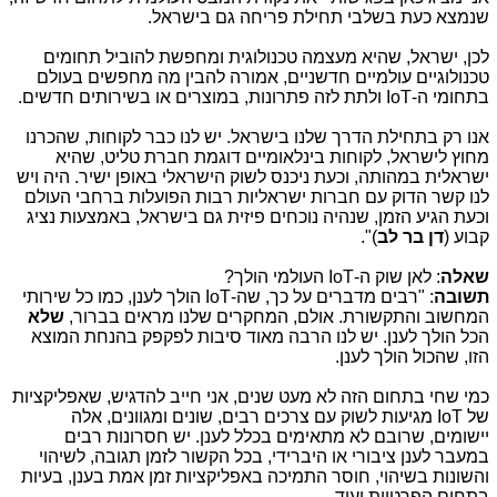
שנמצא כעת בשלבי תחילת פריחה גם בישראל.
לכן, ישראל, שהיא מעצמה טכנולוגית ומחפשת להוביל תחומים
טכנולוגיים עולמיים חדשניים, אמורה להבין מה מחפשים בעולם
בתחומי ה-
IoT
ולתת לזה פתרונות, במוצרים או בשירותים חדשים.
אנו רק בתחילת הדרך שלנו בישראל. יש לנו כבר לקוחות, שהכרנו
מחוץ לישראל, לקוחות בינלאומיים דוגמת חברת טליט, שהיא
ישראלית במהותה, וכעת ניכנס לשוק הישראלי באופן ישיר. היה ויש
לנו קשר הדוק עם חברות ישראליות רבות הפועלות ברחבי העולם
וכעת הגיע הזמן, שנהיה נוכחים פיזית גם בישראל, באמצעות נציג
קבוע (
דן בר לב
)".
שאלה
: לאן שוק ה-
IoT
העולמי הולך?
תשובה
: "רבים מדברים על כך, שה-
IoT
הולך לענן, כמו כל שירותי
המחשוב והתקשורת. אולם, המחקרים שלנו מראים בברור,
שלא
הכל הולך לענן. יש לנו הרבה מאוד סיבות לפקפק בהנחת המוצא
הזו, שהכול הולך לענן.
כמי שחי בתחום הזה לא מעט שנים, אני חייב להדגיש, שאפליקציות
של
IoT
מגיעות לשוק עם צרכים רבים, שונים ומגוונים, אלה
יישומים, שרובם לא מתאימים בכלל לענן. יש חסרונות רבים
במעבר לענן ציבורי או היברידי, בכל הקשור לזמן תגובה, לשיהוי
והשונות בשיהוי, חוסר התמיכה באפליקציות זמן אמת בענן, בעיות
בתחום הפרטיות ועוד.