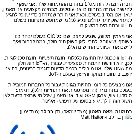
חברה רוצה להיות מס' 1 בתחום ההתמחות שלה. אני שואף
להגשים את זה בתחום בו אנו עוסקים. מבחינה מקצועית אני מאמין,
שאנו אכן מס' 1 בעולם, וכעת אני חותר שנתרחב כדי שנוכל להגיע
לנתחי שוק יותר גדולים ונגיע לכל מי שמחפש פתרונות בעולם
ה-
IoT
ובתחומים המשיקים.
אני מאמין ומקווה, שנגיע למצב, שבו כל
CIO
בעולם יבחר בנו
כשותף, שיעזור לו להבין לאן השוק הזה הולך, במה לבחור ואיך
ליישם את הכיוונים החדשים הללו.
ה-
IoT
זו טכנולוגיה החוצה כלכלות, חוצה תעשיות, חוצה טכנולוגיות.
לכן, היא דורשת התמחות ספציפית. עבורנו, ה-
IoT
הוא חלק
מה-
DNA
שלנו. אנו מובילים בכמה מדינות דוגמת בריטניה, בה אני
יושב, בתחום המחקר והייעוץ בעולם ה-
IoT
.
אנו מבצעים כל הזמן תחזיות מגוונות עבור כל החברות המובילות
בעולם בתחום זה (והן מפרסמות את התחזיות הללו), דוגמת:
סיסקו, וואווי, ארגון
GSM
ועוד. אני מאמין, שכל מי שרוצה לדעת לאן
השוק הזה הולך, יגיע בסופו של חיפוש -
אלינו
".
בתמונה
:
מאט האטון
(מצד שמאל), ו
דן בר לב
(מצד ימין):
,