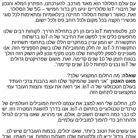
עם עולם הסלולר הוא מאוד מורכב. להערכתנו, הפתרון המלא והנכון
של חיבורי
IoT
סלולריים יגיעו רק בדור חמישי –
5G
של הסלולר.
זאת, כאשר רשתות הסלולר תהיינה בינלאומיות ומתאימות לכל סוגי
מכשירי הקצה בכל מקום ולכל רוחב פס ולכל יישום.
לכן, פלטפורמות
IoT
כיום הן רק בתחילת הדרך. לקוחות רבים שלנו
מחפשים כלים איך לפשט את החיבור של ה-
IoT
ברשתות
התקשורת. יש המון עניין במחקרים הללו שלנו בתחומי תשתיות
התקשורת ל-
IoT
. זה חלק מהמובילות שלנו בשוק הספציפי הזה. אנו
מעוניינים לספק ללקוחות שלנו מבט מקיף ונכון לאן השוק הזה הולך
בטווח הזמן של 10 שנים קדימה. זאת, משום שפרויקטים גדולים
של
IoT
נבנים לפחות ל-10 שנים קדימה".
שאלה
: מה החלום המקצועי שלך?
מאט האטון
: "אני חושב שהמיקוד שלנו הוא בהבנת צרכי העתיד
בעולם הטכנולוגי של ה-
IoT
. אני רואה את עצמי והצוות העובד עמי
כמקצוענים לתחום הזה.
לכן, החלום שלי הוא למצב את עצמנו להיות המובילים העולמיים של
טרנדים טכנולוגיים בתחום ה-
IoT
. אנו בדרך להשגת המטרה הזו. יש
לנו כבר כמה הישגים חשובים. אולם, אני מרגיש, שאנו צריכים לגדול
ולהתרחב כדי להפוך למובילים עולמיים.
אנו עושים את הטוב ביותר, שאנו יכולים, בכמות העובדים שיש לנו.
אולם, גידול יביא לנו וללקוחות שלנו תועלות נוספות. אני מאמין, שכל