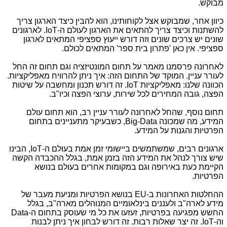
מבוקש.
כיוון אחר, שמבוקש אצל לקוחותינו, הוא להבין כיצד הארגון צריך
להשתנות וכיצד צריך להתאים את הארגון לעולם ה-
IoT
. לארגונים
שונים יש צרכים שונים וזה דורש ייעוץ ספציפי המתאים לארגון
ספציפי. אין כאן 'פתרון בית ספר' המתאים לכולם.
לאחרונה פרסמנו מאמר על תחום המונטיזציה וגם תחום זה החל
לעורר עניין. המוקד של התחום הזה: איך ניתן להרוויח מאפליקציות.
הכוונה שלנו: מאפליקציות
IoT
. זה דורש תכנון ומחשבה על שיטות
הפצה, גובה המחירים לכל שירות, ערוצי הפצה וכיו"ב.
תחום נוסף, שהחל לאחרונה לעורר עניין רב, הוא תחום עולם
המידע, מה שמכונה
Big-Data
, כשבעיקר מתעניינים בתחום
הפרטיות והגנות על המידע.
ארגונים רבים, שמשתמשים ביישומי זמן אמת בעולם ה-
IoT
, הבינו
שיש צורך לנהל את המידע הזה בזמן אמת, בגלל ההכבדה הקשה
הקיימת כעת באירופה וגם במקומות אחרים בעולם בנושא
הפרטיות.
ההחלטות האחרונות ב-
EU
בנושא הפרטיות ומניעת מעבר של
מידע לארה"ב ולעננים בינלאומיים המנוהלים מארה"ב, בגלל
החשש מפגיעה בפרטיות, זעזעו את כל מי שעוסק בתחום ה-
Data
וה-
IoT
. זה יצר שאלות רבות. זה דורש לבחון איך ניתן לבנות