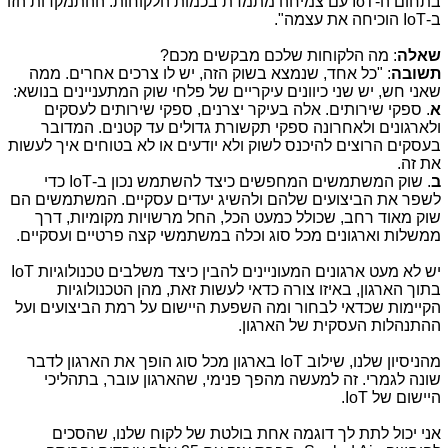
בתחום ה-
IoT
עם צמיחה מתמדת בכמות הלקוחות. ההתמקדות הזו
ב-
IoT
הוכיחה את עצמה".
שאלה
: מה הלקוחות שלכם מבקשים מכם?
תשובה
: "כל אחד, שנמצא בשוק הזה, יש לו צרכים אחרים. ממה
שאני חש, יש שני כיוונים עיקריים של פלחי שוק המתעניינים בנושא:
א
. ספקי שירותים. אלה בעיקר יצרנים, ספקי שירותים לעסקים
ולארגונים ולאחרונה ספקי תקשורת גדולים עד קטנים. המדובר
בעסקים הרוצים להיכנס לשוק ולא יודעים או לא בטוחים איך לעשות
את זה.
ב
. שוק המשתמשים המחפשים כיצד להשתמש נכון ב-
IoT
כדי
לשפר את הביצועים שלהם ולהשיג יעדים עסקיים. המשתמשים הם
שוק מאוד רחב, שכולל כמעט הכל, החל מרשויות מקומיות, דרך
ממשלות וארגונים מכל סוג וכלה במשתמשי קצה פרטיים ועסקיים.
יש לא מעט ארגונים המעוניינים להבין כיצד משלבים טכנולוגיות
IoT
בתוך הארגון, באיזו צורה כדאי לעשות זאת, מהן הטכנולוגיות
הקיימות שכדאי לבחור ומה השפעת היישום על רמת הביצועים ועל
ההתנהלות העסקית של הארגון.
מהניסיון שלנו, שילוב
IoT
בארגון מכל סוג הופך את הארגון לדבר
שונה לגמרי. זה למעשה מהפך פנימי, שהארגון עובר, בתהליכי
היישום של
IoT
.
אני יכול לתת לך דוגמה אחת בולטת של לקוח שלנו, שהסכים