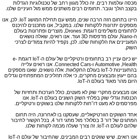
מכסה עולמות רבים. זה כולל מגוון רחב של טכנולוגיות הגדלות
בקצב הולך וגובר. תחומים רבים משתנים ממש מול העיניים שלנו.
היינו בתחום הזה הרבה שנים, ממש עם תחילת המושג
IoT
. לכן, אנו
מספקים יתרונות ללקוחות שלנו. במקביל, אנו מתכננים להיכנס
לתחומים משלימים דוגמת:
Drones
, מוצרים ופתרונות בעולם
ה-
Nano
, עולם מדפסות
3D
ועוד. אנו רואים, שאלה נושאים
המעניינים את הלקוחות שלנו. לכן, נקפיד להיות צמודים לצרכי
השוק.
יש כיום עניין רב בתחומים ורטיקליים של עולם ה-
IoT
דוגמת
e-
Health
,
Automotive
ו-
Connected Cars
. אנו רואים עלייה
בהתעניינות ל-
IoT
בעולם החקלאות. אלה נושאים, שאנו מספקים
בהם ייעוץ ומבצעים מחקרים, כי אלה תהליכים המתפתחים וגדלים
היום מהר מאוד בעולם ה-
IoT
.
אנו מבצעים מחקרי שוק לא מעטים, כולל הערכות ותחזיות של
הכנסות וגדלי שוק בפלחי השוק השונים בעולם ה-
IoT
. אנו
מפרסמים לא מעט דו"חות ללקוחות שלנו בשווקים ורטיקליים.
אחד השווקים הוורטיקאליים, שעסקנו בו לאחרונה, היה תחום
המתגים של דור 3 בסלולר מול מתגי דור 4, בכל הקשור לחיבור
שלהם לעולם ה-
IoT
. זה צורך שעלה מכמה לקוחות שלנו.
אנו רואים, שיש שווקים רבים המבינים, שהחיבור של עולם ה-
IoT