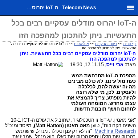
Telecom News - ה-IoT יהרוס ...
ה-IoT יהרוס מודלים עסקיים רבים בכל
התעשיות. ניתן להתכונן למהפכה הזו
דף הבית
>>
דעות ומחקרים
>>
אנליסטים
>> ה-IoT יהרוס מודלים עסקיים רבים בכל
התעשיות. ניתן להתכונן למהפכה הזו
ה-
IoT
יהרוס מודלים עסקיים רבים בכל התעשיות. ניתן
להתכונן למהפכה הזו
מאת:
אבי וייס
, 12.11.15, 19:30
מהפכת ה-
IoT
מתרחשת ממש
כעת מול עיננו. לא כולם מבינים
מה זה יעשה להם, לכלכלה
ולעסקים
. לכן, מי שלא רוצה
להיות מופתע, צריך להמציא את
עצמו מחדש. המומחה העולמי
לתחום חושף תובנות חדשות.
"אני מאמין, ש-
IoT
זו הטכנולוגיה, שתוביל את עולם ה-
ICT
ב-10
השנים הקרובות", טוען
מאט האטון (
Matt Hatton
)
, מייסד ומנכ"ל
Machina Research
. "זה לא רק ענן וסלולר. מנהל, שישתמש
בטכנולוגיות הללו ויספק טכנולוגיות כאלו, הוא מנהל, שמבין את