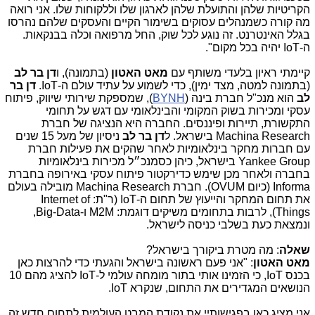
הקריטיות שלהן והתועלת שלהן לארגון שלו וללקוחות שלו. אני רואה
מה קורה כשמנהלים עסוקים בשימור הקיים והעסקים שלהם נהרסו
בגלל האינטרנט. זה נוגע לכל שוק, החל מרפואה וכלה בבנקאות.
ה-
IoT
יהיה בכל מקום".
קיימתי ראיון בלעדי משותף עם
מאט האטון
(בתמונה), ו
דן בר לב
(בתמונה למטה, מצד ימין), כדי לשמוע על עתיד עולם ה-
IoT
.
דן בר
לב
הוא מנכ"ל חברת בינה (
BYNH
), שמספקת שירותי שיווק, פיתוח
עסקי ומכירות בשוק המקומי והבינלאומי עם דגש על תחומי
התקשורת, תיירות ופיננסים. החברה היא הנציגה של חברת
Machina Research
בישראל. ל
דן בר לב
ניסיון של מעל 15 שנים
עם חברות מחקר בינלאומיות לאחר שהקים את פעילות חברת
Yankee Group
בישראל, כיהן כסמנכ״ל מכירות בינלאומיות
בחברה ולאחר מכן שימש כדירקטור פיתוח עסקי באירופה בחברת
Informa
(כיום
OVUM
). חברת
Machina Research
מובילה בעולם
את תחום המחקר והייעוץ של תחום ה-
IoT
(ר"ת:
Internet of
Things
), לרבות בתחומים משיקים דוגמת:
M2M
ו-
Big-Data
,
ונמצאת כעת בשלבי כניסה לישראל.
שאלה
: מה מטרת ביקורך בישראל?
מאט האטון
: "אני פעם ראשונה בישראל והגעתי כדי להרצות כאן
בכנס
IoT
, כי הזמינו אותי בתור מומחה עולמי ל-
IoT
להציג מהם 10
הנושאים המגדירים את התחום, שנקרא
IoT
.
אני מציג כאן בפגישותיי את נקודת המבט העולמית לתחום חדש זה,