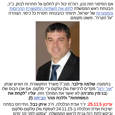
אם הסיפור הזה נכון, רוה"מ יכול רק לחלום על תחרות לבזק. כ"כ,
הבטחת ראש הממשלה
לתקן את תשתיות התקשורת
ההרוסות
והמפגרות
של ישראל, תיוותר כהבטחה חסרת כל כיסוי. הצהרה
"על הקרח". פשוט מקומם.
בתמונה:
שלמה פילבר
, מנכ"ל משרד התקשורת. זה האיש שנתן
"
אור ירוק
" מקדים לרכישת גולן טלקום ע"י סלקום. אם אכן הבוס שלו
(
בנימין נתניהו
) לא יאשר את המהלך הזה,
עליו "לקחת את
המפתחות" וללכת מהר
הביתה
(!)
.
עדכון 25.11.5
: יו"ר ועדת הכלכלה, ח"כ
איתן כבל
, התייחס בפתח
ישיבות ועדת הכלכלה ב-24.11.15 לעסקת גולן טלקום-סלקום
וביקש לתת רוח גבית לראש הממשלה: "עסקנו לפני 10 ימים