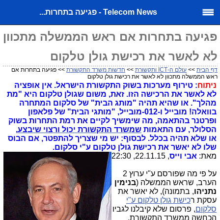
Telecom News - פגיעה בתחרות...
פגיעה בתחרות אם ראש הממשלה מתכוון
לא לאשר את רכישת גולן טלקום
דף הבית
>>
עולם ה-ICT ותקשורת
>>
חדשות משרד התקשורת
>> פגיעה בתחרות אם
ראש הממשלה מתכוון לא לאשר את רכישת גולן טלקום
ניתוח
: טירוף מערכות בשוק התקשורת הישראל. אין אופציה
לא לאשר את הרכישה הזו. זאת,
משום שגולן טלקום היא "מת
מהלך".
או שהיא תהיה "מותג הבית" של סלקום המתחרה
בוואלה! מובייל ו-012-מובייל, "מותגי הבית" של פלאפון
ופרטנר בהתאמה, מה שימשיך לקיים את רמת התחרות בשוק
הסלולר, עם התאמות
שמשרד התקשורת יכול ורצוי שיבצע
,
או שלא תהיה בכלל. לבסוף: יש מי שצריך להתפטר, אם הבוס
שלו לא יאשר את רכישת גולן טלקום ע"י סלקום.
מאת:
אבי וייס
, 22.11.15, 22:30
על פי מה שפורסם
ע"י ערוץ 2
הערב, שראש הממשלה (
בנימין
נתניהו
, בתמונה), לא יאשר את
עסקת ר
כישת גולן טלקום ע"י
סלקום
, פרסום שלא קיבלנו לגביו
הכחשה ממשרד התקשורת,