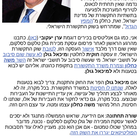
נדמה שאין תחתית לכאוס,
לטירוף המערכות ולפגיעה
בתשתיות התקשורת של מדינת
ישראל. זאת, כחלק מ"
המפץ
הגדול
", שמתרחש בשוק התקשורת הישראלי.
אני, כמו גם אנליטסים בכירים דוגמת
ערן יעקובי
(
כאן
), כתבנו
מהרגע הראשון לאחר פרסום עסקת מכירת גולן טלקום לסלקום,
שאין שום דרך מלבד
אישור
העסקה הזו,
לטובת
שוק התקשורת
הישראלי. זו עסקה
חוקית
לחלוטין ו
מיכאל גולן
לא עשה שום סיבוב
על תושבי ישראל. מי שעשה סיבוב על תושבי ישראל זה
השר
משה
כחלון
וצמרת משרד התקשורת
בתקופת כהונתו. אליהם יש לבוא
בטענות ולא
למיכאל גולן
.
אם
מיכאל גולן
הפר את החוק והתקנות, צריך לבוא בטענות
לאלה,
שנתנו לו חסינות
במשרד התקשורת. בכל מקרה, זה לא
מאוחר לבצע תהליך של ענישה. אין עדיין התיישנות על העבירות
שבוצעו. בכל מקרה, גם כדאי לחקור את העבירות של אלו, שנתנו לו
חסינות, החל מהשר
משה כחלון
עצמו ומטה, עד עצם היום הזה.
שורה תחתונה
: אם הידיעה, שראש הממשלה מתנגד ולא יסכים
לאשר עסקת המכירה של גולן טלקום לסלקום - נכונה, מדובר
במהלך שכולו טמטום - אם אכן הוא נכון. מעניין לאילו עוד תסבוכות
הפוליטיקאים יגררו את השוק הזה
.