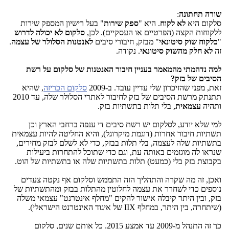
שורה תחתונה
:
סלקום היא
לא לקוח
. היא "
ספק שירות
" בעל רישיון המספק שירות
ללקוחות הקצה (הפרטיים או העסקיים). לכן,
סלקום לא יכולה לדרוש
"
כלקוח שוק סיטונאי
" מבזק, חיבורי סיבים
לאנטנות הסלולר של עצמה
.
זה
לא חלק מהשוק סיטונאי
. נקודה.
למה נדהמתי מהמאמר בעניין חיבור האנטנות של סלקום על רשת
הסיבים של בזק?
זאת, מפני שהזיכרון שלי עדיין עובד. ב-2009
סלקום הכריזה
, שהיא
תתנתק מרשת הסיבים של בזק לחיבור לאתרי הסלולר שלה, עד 2010
ותהיה
עצמאית
, בלי תלות בתשתיות בזק.
למי שלא יודע, לסלקום יש רשת סיבים די ענפה ברחבי הארץ וכן
תשתיות חיבור אחרות (דוגמת מיקרוגל), והיא החליטה להיות עצמאית
בתשתיות שלה לעצמה, בלי תלות בבזק, כדי לא לשלם לבזק מחירים,
שנראו לה מוגזמים באותה עת, וגם כדי שתוכל להתחרות ביעילות
בקבוצת בזק בלי (כמעט) תלות בתשתיות שלה או בתשתיות של הוט.
ואכן, זה מה שקרה והתהליך הזה התממש וסלקום אף נקטה צעדים
נוספים כדי לשחרר את עצמה לחלוטין מהתלות בבזק ומהתשתיות של
בזק, ובין היתר קיבלה אישור להקים "מחלף אינטרנט" עצמאי משלה
(שיתחרה, בין היתר, במחלף IIX של איגוד האינטרנט הישראלי).
כך זה התנהל מ-2009 עד אמצע 2015. כל אותם שנים, סלקום