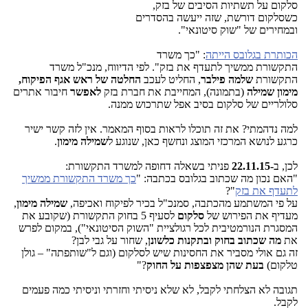
סלקום על תשתיות הסיבים של בזק,
כשסלקום דורשת, שזה ייעשה בהסדרים
ובמחירים של "שוק סיטונאי".
הכותרת בגלובס הייתה
: "כך משרד
התקשורת ממשיך לתעדף את בזק". לפי הדיווח, מנכ"ל משרד
התקשורת
שלמה פילבר
, החליט לעכב
החלטה של ראש אגף הפיקוח,
מימון שמילה
(בתמונה), המחייבת את חברת בזק
לאפשר
חיבור אתרים
סלולריים של סלקום בסיב אפל שתרכוש ממנה.
למה נדהמתי? את זה תוכלו לראות בסוף המאמר. אין לזה קשר ישיר
כרגע לנושא המרכזי המוצג ונחשף כאן, שנוגע ל
שמילה מימון
.
לכן, ב
-22.11.15
פניתי בשאלה דחופה למשרד התקשורת:
"האם נכון מה שכתוב בגלובס בכתבה: "
כך משרד התקשורת ממשיך
לתעדף את בזק
"?
על פי המשתמע מהכתבה, סמנכ"ל בכיר לפיקוח ואכיפה,
שמילה מימון
,
מעדיף את הפירוש של
סלקום
לסעיף 5 בחוק התקשורת (שקובע את
המסגרת הנורמטיבית לכל רגולציית "השוק הסיטונאי"), במקום לפרש
את
מה שכתוב בחוק ובתקנות
כלשונן
, שחור על גבי לבן?
זה גם אולי מסביר את החסינות שיש לסלקום (וגם ל"שותפתה" – גולן
טלקום)
בעת שהן מצפצפות על החוק
?"
תגובה לא הצלחתי לקבל, לא שלא ניסיתי וחזרתי וניסיתי כמה פעמים
לקבל.