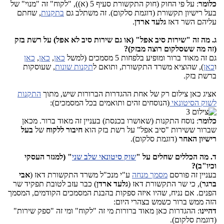
כלומר
: על פי החוק (חוק התקשורת סעיף 5 (א)), "לקוח" זה "מנוי" של
בעל רישיון תקשורת (דוגמת סלקום). זה משתלב גם
בתקנות
, שחתם
עליהם השר דאז
גלעד ארדן
.
ג. מה זה "שירות סיב אפל" (או גם שירות סיב לא אפל) על רשת בזק
(זה מה ששסלקום רוצה מבזק)?
גם זה מאוד ברור ומופיע בלפחות 5 מסמכים (למשל
כאן
,
כאן
,
כאן
ו
כאן
), שהוציא משרד התקשורת, ותואם ל
תקנות שונות
, שעוסקות
ברשת בזק.
אציג כאן צילום רק של אחת ההגדרות הברורות שיש, מתוך
התקנות
לשוק הסיטונאי
(הנוסחים זהים ותואמים בכל המסמכים):
כלומר
: נוסח התקנות (שאושרו בכנסת) בעניין זה מאוד ברור. מכאן
שברור ששירות "סיב אפל" על רשת בזק הוא
חיבור ללקוח
של
בעל
רישיון האחר
(דוגמת סלקום).
ד. מה הכללים שחלים על "
שוק סיטונאי שלב שני
" (למגזר העסקי
וכיו"ב)?
בעניין זה פורסם
מסמך מנחה
ע"י מנכ"ל משרד התקשורת דאז (
אבי
ברגר
), כי שר התקשורת דאז (
גלעד ארדן
) כבר עזב לטובת תפקיד שר
הפנים. אם נניח, שהיו איזה ספקות בהבנת המסמכים הקודמים, המסמך
הזה ממש ברור כשמש בצהרי היום:
דהיינו
: ההגדרות כאן מאוד ברורות מי זה "לקוח" ומי זה "ספק שירות"
(דוגמת סלקום).