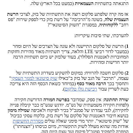
התגאתה בתשתיות
העצמאיות
(כמעט בכל הארץ) שלה.
אז מה קרה שלפתע סלקום רוצה את התשתיות של בזק, לצרכי
הרשת
העצמית שלה
, בשונה מ"הרכיבה" על רשת בזק כדי לספק שירות "פס
רחב"
ללקוחותיה
, במסגרת "השוק הסיטונאי"?
להערכתי, שתי סיבות עיקריות:
1
) הרשת של סלקום התיישנה ולא עונה על הצרכים של היום ומחר
(במעבר לדור רביעי LTE והלאה, צריך תשתיות מאוד מהירות וחזקות
המחוברות לאנטנות הסלולר), בעוד שלבזק יש כיום תשתיות הרבה
יותר חדישות ומהירות.
2
) סלקום חשבה להרוויח: במקום להשקיע בשדרוג התשתיות של
עצמה, "תרכב" על הגב של בזק ב"כאילו
שוק סיטונאי למגזר העסקי
"
ותחסוך בכך
הרבה מאוד כסף
(במיוחד כשאת הכסף הזה היא צריכה
כעת לשריין עבור
רכישת גולן טלקום
).
שורה תחתונה
: אין ספק, שמדובר
בפרשה חמורה
הדורשת חקירה
(לפחות חקירה משמעתית של נש"מ. יודגש שנש"מ כבר קיבלה פנייה
לחקירה), לגבי עמדתו של סמנכ"ל בכיר לפיקוח ולאכיפה
שמילה מימון
בנושא חיבור האנטנות של סלקום על רשת בזק, כלקוח עסקי כביכול
של "שוק סיטונאי". יותר מדי סימני שאלה עולים
מסדרת החשיפות
אודות מה שהוא מעולל לשוק התקשורת, מיום כניסתו ("הצנחתו")
המוזרה לתפקיד סמנכ"ל פיקוח ועד עצם היום הזה.