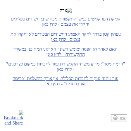
קליקת הפרקליטים במש' התקשורת מכה שוב: חשודים בפלילים
יחקרו את עצמם - לחץ כאן
ניצחון קטן בדרך לחקר האמת: החשודים הבכירים לא יחקרו את
עצמם - לחץ כאן
האם לאחר חג הפסח ימומש השינוי הארגוני המתוכנן במשרד
התקשורת? - לחץ כאן
"הרמת מסך": מדוע משרד התקשורת עוזר לחברות במקום לצרכנים?
- לחץ כאן
עוד מתנה ענקית לחברות הסלולר: אין צורך בהשלמת "פריסה
אוניברסלית" - לחץ כאן