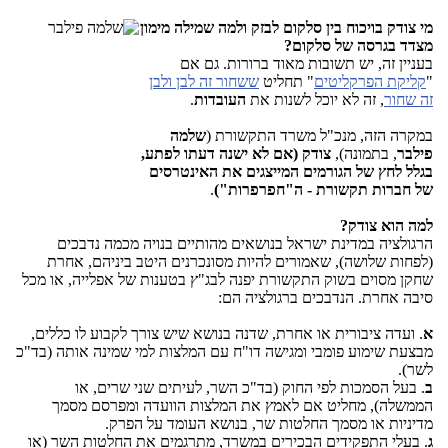
מי צודק בויכוח בין סלק
ום לבזק ולמה שמילה מימון
מצדד בגרסה של סלקום?
בעניין זה, יש תשובות מאוד ברורות. גם אם
"
קליקת הפרקליטים
" תחליט
ששחור זה לבן ולבן
זה שחור
, זה לא יוכל לשנות את
העובדות
.
במקרה הזה, מנכ"ל משרד התקשורת (
שלמה
פילבר
, בתמונה),
צודק (אם לא ישנה דעתו לפתע,
בגלל לחץ של הגורמים המייצגים את האינטרסים
של חברות תקשורת - ה"חפרפרות")
.
למה הוא צודק?
הרגולציה במדינת ישראל בנושאים מהותיים בנויה מכמה נדבכים
(לפחות שלושה), שאמורים להיות מסונכרנים היטב ביניהם, אחרת
שחקן מסוים בשוק התקשורת יפנה לבג"ץ בטענות של אפלייה, או מכל
סיבה אחרת. הנדבכים ברגולציה הם:
א
. ועדה ציבורית או אחרת, שדנה בנושא שיש צורך לקבוע לו כללים,
מבצעת שימוע פומבי ומגישה דו"ח עם המלצות למי שמינה אותה (בד"כ
לשר).
ב
. בעל הסמכות לפי החוק (בד"כ השר, לעיתים שני שרים, או
הממשלה), מחליט אם לאמץ את המלצות הוועדה ומפרסם מסמך
מדיניות או מסמך החלטות שר, בנושא העומד על הפרק.
ג
. בעלי התפקידים הבכירים במשרד, מתרגמים את החלטות השר (או