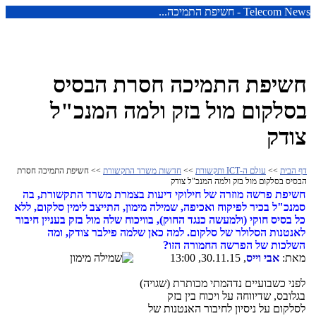
Telecom News - חשיפת התמיכה...
חשיפת התמיכה חסרת הבסיס
בסלקום מול בזק ולמה המנכ"ל
צודק
דף הבית
>>
עולם ה-ICT ותקשורת
>>
חדשות משרד התקשורת
>> חשיפת התמיכה חסרת
הבסיס בסלקום מול בזק ולמה המנכ"ל צודק
חשיפת פרשה מוזרה של חילוקי דיעות בצמרת משרד התקשורת, בה
סמנכ"ל בכיר לפיקוח ואכיפה, שמילה מימון, התייצב לימין סלקום, ללא
כל בסיס חוקי (ולמעשה כנגד החוק), בוויכוח שלה מול בזק בעניין חיבור
לאנטנות הסלולר של סלקום. למה כאן שלמה פילבר צודק, ומה
השלכות של הפרשה החמורה הזו?
מאת:
אבי וייס
, 30.11.15, 13:00
לפני כשבועיים נדהמתי מכותרת (שגויה)
בגלובס, שדיווחה על ויכוח בין בזק
לסלקום על ניסיון לחיבור האנטנות של