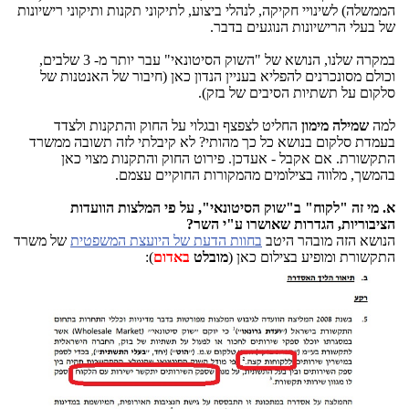
הממשלה) לשינויי חקיקה, לנהלי ביצוע, לתיקוני תקנות ותיקוני רישיונות
של בעלי הרישיונות הנוגעים בדבר.
במקרה שלנו, הנושא של "השוק הסיטונאי" עבר יותר מ- 3 שלבים,
וכולם מסונכרנים להפליא בעניין הנדון כאן (חיבור של האנטנות של
סלקום על תשתיות הסיבים של בזק).
למה
שמילה מימון
החליט לצפצף ובגלוי על החוק והתקנות ולצדד
בעמדת סלקום בנושא כל כך מהותי? לא קיבלתי לזה תשובה ממשרד
התקשורת. אם אקבל - אעדכן. פירוט החוק והתקנות מצוי כאן
בהמשך, מלווה בצילומים מהמקורות החוקיים עצמם.
א. מי זה "לקוח" ב"שוק הסיטונאי", על פי המלצות הוועדות
הציבוריות, הגדרות שאושרו ע"י השר?
הנושא הזה מובהר היטב
בחוות הדעת של היועצת המשפטית
של משרד
התקשורת ומופיע בצילום כאן (
מובלט
באדום
):