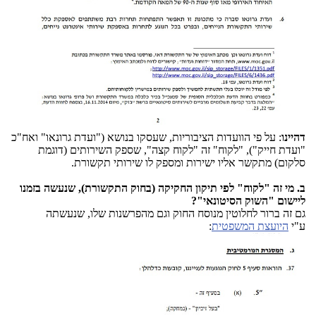
דהיינו
: על פי הוועדות הציבוריות, שעסקו בנושא ("ועדת גרונאו" ואח"כ
"ועדת חייק"), "לקוח" זה "לקוח קצה", שספק השירותים (דוגמת
סלקום) מתקשר אליו ישירות ומספק לו שירותי תקשורת.
ב. מי זה "לקוח" לפי תיקון החקיקה (בחוק התקשורת), שנעשה בזמנו
ליישום "השוק הסיטונאי"?
גם זה ברור לחלוטין מנוסח החוק וגם מהפרשנות שלו, שנעשתה
ע"י
היועצת המשפטית
: