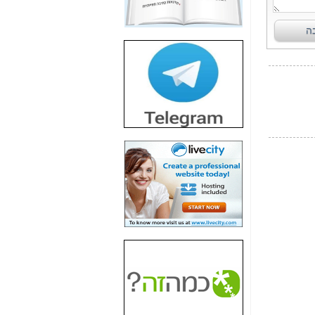
חשיפת חשד לשחיתות
הדומה לזו של "תיק
4000" אך בתחום
הסלולר -
כאן
חשיפת מה שלא
רוצים שתדעו בעניין
פריסת אנלימיטד
(בניחוח בלתי נסבל) -
כאן
חשיפה: איוב קרא
אישר לקבוצת סלקום
בדיוק מה שביבי אישר
ל-Yes ולבזק -
כאן
האם השר איוב קרא
היה צריך בכלל לחתום
על האישור, שנתן
לקבוצת סלקום? -
כאן
האם ביבי וקרא קבלו
בכלל תמורה עבור
ההטבות הרגולטוריות