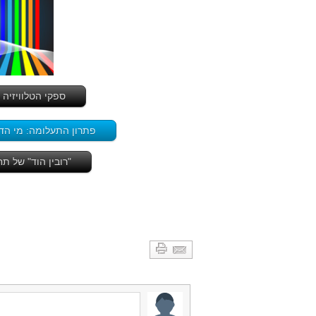
ספקי הטלוויזיה הרב-ערוצית (HOT ו-YES)
פתרון התעלומה: מי הדל
"רובין הוד" של ת