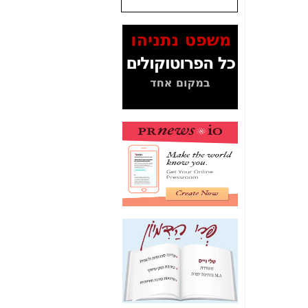
שנתנו לסלקום? -
כאן
המסמכים בנושא בזק-
Yes (תיק 4000)
מוכיחים "תפירת תיק"
לאיש הלא נכון! -
כאן
עובדות ומסמכים
המוסתרים מהציבור:
האם ביבי כשר
תקשורת עזר לקב'
בזק? -
כאן
מה מקור ה-Fake
News שהביא לתפירת
תיק לביבי והעלמת
החשודים הנכונים -
כאן
אחת הרגליים של "תיק
4000 התפור"
התמוטטה היום
בניצחון (כפול) של בזק
-
כאן
איך כתבות מפנקות