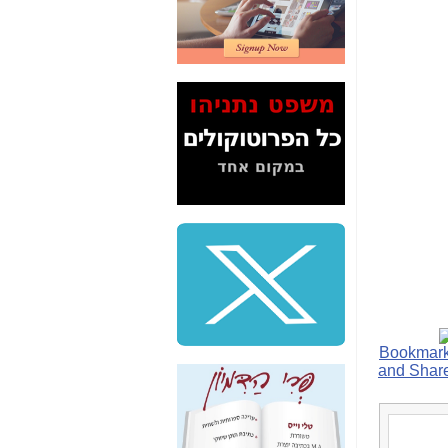
2" על תעלולי השר
משה כחלון -
כאן
המשך חשיפת הבלוף
ששמו "מהפיכת
הסלולר" ואיך מסרסים
את הנתונים לציבור -
כאן
סיכום ביקור בסיליקון
ואלי - למה 3 הגדולות
משקיעות ומפתחות
באותם תחומים -
כאן
שלמה פילבר (עד
לאחרונה מנכ"ל משרד
התקשורת) - עד
מדינה? הצחקתם
אותי! -
כאן
"יש אפליה בחקירה"?
חשיפה: למה השר
משה כחלון לא נחקר
עד היום? -
כאן