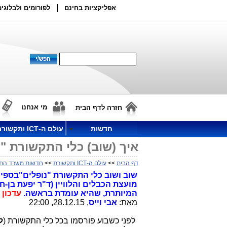
|
אפליקציות בחינם
לפורומים ולבלוגים
מי אנחנו
חזרה לדף הבית
חדשות
עולם ה-ICT ותקשורת
איך (שוב) כלי התקשורת "נ
דף הבית
>>
עולם ה-ICT ותקשורת
>>
חדשות משרד הת
שוב ושוב כלי התקשורת "נופלים"בספיני
מועצת הכבלים והלוויין (ד"ר יפעת בן
המיותרת, שהיא עומדת בראשה.
עדכון 
מאת:
אבי וייס
, 28.12.15, 22:00
לפני כשבוע פורסמו בכל כלי התקשורת (
ל