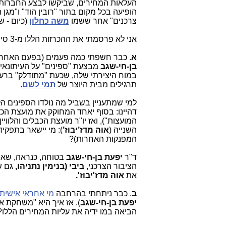
העלאות המחירים, שביקשו לבצע החברות HOT ו-YES. ד"
הופיעה בכל מקום בתור "רובין הוד" ו"מג
צרכנים" אחר ששמו
משה כחלון
(כיום - ש
אני לא פרסמתי את ההכרזות הללו מ-3 סיבות עיקריות:
א
. כבר חשפתי כמה פעמים (בפעם האחרונ
בן-חי-שגב
מבצעת "ספינים" על העיתונאים 
במוח היצירתי שלה, שכעת "מתודלק" ברעי
תרגילים מבית היוצר של
תמי לשם
.
למי שמתעניין בשביל מה נולדו הספינים ה
דהיינו: בסוף יאחד המחוקק את מועצת הכ
המועצות"), ואז יו"ר מועצת הכבלים והלוויין
השנייה (
אוה מדז’יבוז’
): מי יישאר בתפקי
המפנקות האחרות)?
ד"ר
יפעת בן-חי-שגב
בטוחה, כנ
ראה, שאם
הציבור הצרכני,
ביבי (בנימין נתניהו,
גם ש
את
אוה מדז'יבוז'.
ב
. כבר ניתחתי בהרחבה
מי אחראי אישית 
יפעת בן-חי-שגב
). אז איך היא "משחקת א
הביאה במו ידיה את עליות המחירים הללו