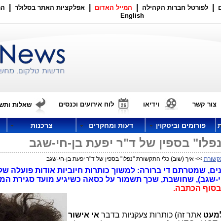
|
|
|
|
לפורטל חברות הקהילה
המייל האדום
אפלקציות האתר בסלולר
הר
English
צור קשר
וידיאו
לוח אירועים וכנסים
שאלות ותשו
פורומים וביטקוין
דעות ומחקרים
צרכנות
פלו" בספין של ד"ר יפעת בן-חי-שגב
קשורת
>> איך (שוב) כלי התקשורת "נפלו" בספין של ד"ר יפעת בן-חי-שגב
ם, שמטרתם די ברורה: למשוך כותרות חיוביות אודות פועלה של 
-חי-שגב), שחושבת, שכך תשמור על כסאה כשיגיע מועד סגירת המ
בסוף הכתבה.
מעט
אתר זה) כותרות צעקניות בדבר
אי אישור