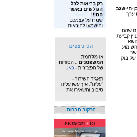
רק בריאות לכל
מאות מחקרים
שלו?-
כאן
הגולשים באשר
ן-חי-שגב
מצויים
כאן
.
הם!!!
 ערך
פרשת "
המרגל
שמרו על עצמכם
מחפש תוכנות
הסודי
": עדכונים
והישמעו להוראות
חופשיות? תוכל
שוטפים על פרשת
פיקוד העורף!!
ם שהם
למצוא
משחקים
,
תוכנות
הריגול המצויה תחת
יין קביעת
לפרטיים
ו
תוכנות
צא"פ -
כאן
.
נושא
לעסקים
,
תוכנות
הכי ניצפים
השימוע
לצילום ותמונות
, הכל
מלחמת חרבות ברזל
פשר
בחינם.
או
מלחמת
של בזק
המשפטנים
... הסודות
מעוניין לבנות ולתפעל
של הפצ"רית -
כאן
.
אתר אישי או עסקי
מקצועי?
לחץ כאן
.
תאגיד השידור -
"עלינו". איך עשו עלינו
סיבוב והשאירו את
אגרת הטלוויזיה -
כאן
איך אני יודע כמה
מגהרץ יש בחיבור
LTE? מי ספק הסלולר
המהיר בישראל? -
כאן
חשיפת מה שאילנה
דיין לא פרסמה ב"ערוץ