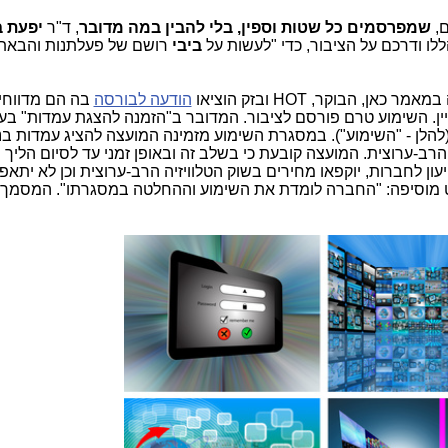
ם,
שמפרסמים כל שטות וספין, בלי להבין במה מדובר
, ד"ר
יפעת ב
ו ודרכם על הציבור, כדי "לעשות על
ביבי
רושם של פעלתנות והבאת
, הבוקר, HOT ובזק הוציאו
הודעה לבורסה
בה הם מדווחי
ין. השימוע טרם פורסם לציבור. המדובר ב"הזמנה להצגת עמדות" בענ
להלן - "השימוע"). במסגרת השימוע מזמינה המועצה להציג עמדות ב
הרב-ערוצית. המועצה קובעת כי בשלב זה ובאופן זמני עד לסיום הליך 
ון לחברות, יוקפאו מחירים בשוק הטלוויזיה הרב-ערוצית וכן לא יתא
 מוסיפה: "החברה לומדת את השימוע וההחלטה במסגרתו". המסמך 