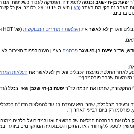
"ר
יפעת בן-חי-שגב
נכנסה לתפקידה, הפסיקה לעבוד בשקיפות. אם תי
 האחרונה הקיימת באתר (
כאן
) היא מ-29.10.15. כלומר: אין כל
ם ברבים.
ים והלוויין
לא לאשר
את
העלאות המחירים המבוקשות
(של
HOT
ו-
תאם.
חדש, שד"ר
יפעת בן-חי-שגב
פרסמה
בעניין מענה לפניות הציבור, לא
העלאות המחיר
משמעות שכבר פורסמה)?".
לי התקשורת, שנתנו את הבמה לד"ר
יפעת בן-חי שגב
) שאין בכלל (עד 
ה ובעיקר מבלבלת, שהרי היא עומדת בניגוד להמלצות הדו״ח הכלכלי
ם קיבלנו את ההחלטה המלאה של המועצה ואנו למדים על חלקים ממנה
יך לספק ללקוחותיה את התוכן והטכנולוגיה המתקדמים ביותר ובמ