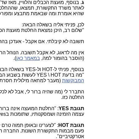
ג
. בנוסף, מועצת הכבלים והלוויין, מאז שד
לאתר משרד התקשורת, תמצאו, שההחלטה
שהיא אומרת ומה שבאמת מתבצע ומפורס
לכן, פניתי אליה בשאלה הבאה:
"שלום רב, היכן נמצאת החלטת מועצת הכבל
תשובה לא קיבלתי. אם אקבל - אעדכן בה
אין מה לדאוג, לא אקבל תשובה. הנוהל ה
(הוסבר בהומור למה,
במאמר כאן
).
בנוסף, פניתי ל-HOT ול-YES בשאלה הבאה:
"מה בדעת
HOT
\ YES לעשות בשבוע הבא, לאחר החלטת מועצת הכבלים והלוויין לא לאשר את
המבוקשות
(מעבר למחאה מילולית חסרת 
התברר לי (מה שהיה ברור לי, אבל לא לכ
החלטה כזו.
תגובת YES
: "החלטת המועצה אינה ברור
עצמה הזמינה ושמסקנותיו, שתומכות בyes, פורסמו רק ביום רביעי האחרון״.
תגובת HOT
: "לצערינו ובאופן תמוה טר
פעם מבמות התקשורת השונות. החברה תמש
אטרקטיביים".