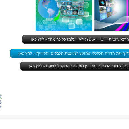
 לא ייעלמו כל כך מהר - לחץ כאן
יף את הדו"ח הכלכלי שהוגש למועצת הכבלים והלוויין? - לחץ כאן
חום שידורי הכבלים והלוויין נאלצה להתקפל בשקט - לחץ כאן