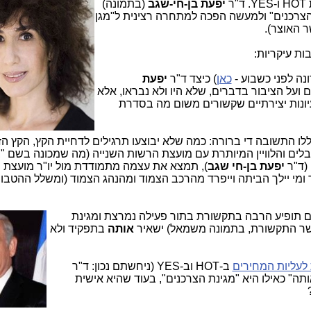
ר
יפעת בן-חי-שגב
(בתמונה)
ן הצרכנים" ולמעשה הפכה למתחרה רצינית ל"מגן
ר האוצר).
ה לפני כשבוע -
כאן
) כיצד ד"ר
יפעת
ועל הציבור בדברים, שלא היו ולא נבראו, אלא
ונות יצירתיים שקשורים משום מה בסדרת
ללו התשובה די ברורה: כמה שלא יבוצעו תרגילים לדחיית הקץ, הקץ ה
בלים והלוויין המיותרת עם מועצת הרשות השנייה (מה שמכונה בשם "
 (ד"ר
יפעת בן-חי שגב
), תמצא את עצמה מתמודדת מול יו"ר מועצת 
ד ומי יילך הביתה וייפרד מהרכב הצמוד ומהנהג הצמוד (ומשלל ההטבו
 תופיע הרבה בתקשורת בתור פעילה נמרצת ומגינת
ר התקשורת, בתמונה משמאל) ישאיר
אותה
בתפקיד ולא
לעליות המחירים
ב-HOT וב-YES (ניחשתם נכון: ד"ר
ותה" כאילו היא "מגינת הצרכנים", בעוד שהיא אישית
?