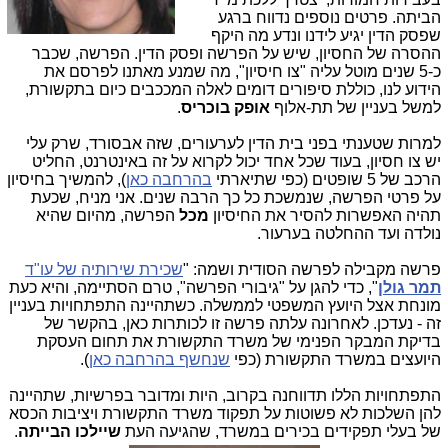
הביתה. פרטים נוספים נדווח ברגע
שפסק הדין יגיע לידנו ונדע מה היקף
ההסרה של החסיון, שיש על הפרשה ופסק הדין. הפרשה, שכבר
כ-5 שנים מוטל עליה "צו חיסיון", מה שמנע מאתנו לפרסם את
הידוע לנו, כוללת סיפורים דומים לאלה המככבים כיום בתקשורת,
למשל בעניין של תת-אלוף
אופק בוכריס
.
למרות שטענתי בפני בית הדין לערעורים, שזה אבסורד, שרק עלי
יש צו חסיון, בעוד שכל אחד יכול לקרוא על זה באינטרנט, החליט
הרכב של 5 שופטים (כפי שתיארתי
בהרחבה כאן
), להמשיך בחיסיון
על פרטי הפרשה, שנמשכת כל כך הרבה שנים. אני מניח, שכעת
תהיה האפשרות להסיר את החיסיון
מכל
הפרשה, מהיום שהיא
נולדה ועד ההחלטה בערעור.
פרשה מקבילה לפרשה הסודית ושמה: "
שכירת שירותיה של עו"ד
תמר גולן
", כדי להגן על "גיבורי הפרשה", טרם הסתיימה, והיא כעת
מונחת אצל היועץ המשפטי לממשלה. כשתהיינה התפתחויות בעניין
זה - נעדכן. לאחרונה עלתה פרשה זו לכותרות כאן, בהקשר של
בדיקת המבקר הפנימי של משרד התקשורת את תחום העסקת
היועצים במשרד התקשורת (כפי
שנחשף בהרחבה כאן
).
התפתחויות הללו תדווחנה בקרוב, היות ומדובר בפרשיות, שתהיינה
להן השלכות לא פשוטות על תפקוד משרד התקשורת ויציבות הכסא
של בעלי תפקידים בכירים במשרד, שהגיעה העת
שיילכו הבייתה
.