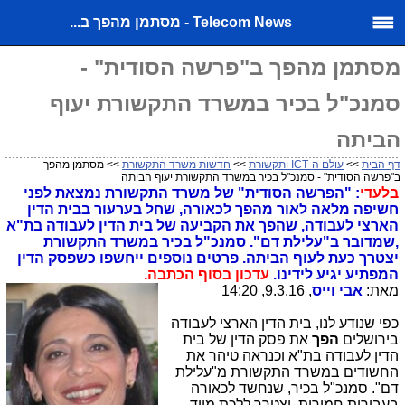
Telecom News - מסתמן מהפך ב...
מסתמן מהפך ב"פרשה הסודית" -
סמנכ"ל בכיר במשרד התקשורת יעוף
הביתה
דף הבית
>>
עולם ה-ICT ותקשורת
>>
חדשות משרד התקשורת
>> מסתמן מהפך
ב"פרשה הסודית" - סמנכ"ל בכיר במשרד התקשורת יעוף הביתה
בלעדי
: "הפרשה הסודית" של משרד התקשורת נמצאת לפני
חשיפה מלאה לאור מהפך לכאורה, שחל בערעור בבית הדין
הארצי לעבודה, שהפך את הקביעה של בית הדין לעבודה בת"א
,שמדובר ב"עלילת דם". סמנכ"ל בכיר במשרד התקשורת
יצטרך כעת לעוף הביתה. פרטים נוספים ייחשפו כשפסק הדין
המפתיע יגיע לידינו.
עדכון בסוף הכתבה.
מאת:
אבי וייס
, 9.3.16, 14:20
כפי שנודע לנו, בית הדין הארצי לעבודה
בירושלים
הפך
את פסק הדין של בית
הדין לעבודה בת"א וכנראה טיהר את
החשודים במשרד התקשורת מ"עלילת
דם". סמנכ"ל בכיר, שנחשד לכאורה
בעבירות חמורות, יצטרך ללכת מייד