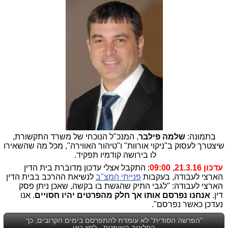
בתמונה:
שלמה פילבר
, המנכ"ל הנוכחי של משרד התקשורת,
שיצטרך לעסוק ב"ניקוי אורוות" ו"טיהור האווירה", מכל מה שהשאירו
לו בירושה קודמיו תפקיד.
עדכון 21.3.16, 09:00
: התקבל אצלי עדכון מדוברת בית הדין
הארצי לעבודה, בעקבות
פנייתי המצ"ב
לנשיאת ההרכב בבית הדין
הארצי לעבודה: "לגבי התיק שהגשת בו בקשה, שאכן ניתן פסק
דין.
אנחנו נפרסם אותו אך חלק מהפרטים יהיו חסויים
. אנו
נעדכן כאשר נפרסם".
"הפרשה הסודית" לא עומדת להתפרסם בימים הקרובים, כך
החליטה השופטת - לחץ כאן