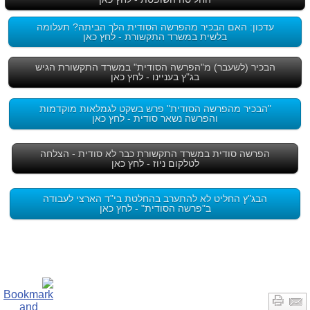
עדכון: האם הבכיר מהפרשה הסודית הלך הביתה? תעלומה
בלשית במשרד התקשורת - לחץ כאן
הבכיר (לשעבר) מ"הפרשה הסודית" במשרד התקשורת הגיש
בג"ץ בעניינו - לחץ כאן
"הבכיר מהפרשה הסודית" פרש בשקט לגמלאות מוקדמות
והפרשה נשאר סודית - לחץ כאן
הפרשה סודית במשרד התקשורת כבר לא סודית - הצלחה
לטלקום ניוז - לחץ כאן
הבג"ץ החליט לא להתערב בהחלטת בי"ד הארצי לעבודה
ב"פרשה הסודית" - לחץ כאן