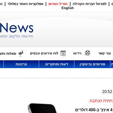
|
|
|
|
לפורטל חברות הקהילה
המייל האדום
אפלקציות האתר בסלולר
הר
English
צור קשר
וידיאו
לוח אירועים וכנסים
שאלות ותשו
פורומים וביטקוין
דעות ומחקרים
צרכנות
תחתית הכתבה
.
עם מסך 4 אינץ' ב-400 דולרים