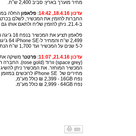
מחיר מוערך בארץ: סביב 2,400 ש"ח.
עדכון 18.4.16, 14:42
:
פלאפון
החלה במכ
החברות להזמין את המכשיר, לשלם בכרטי
ב-21.4. ניתן להזמין שליח ולתאם אותו גם לחול המועד פסח.
פלאפון תציע את המכשיר בנפח 16 ג'יגה וב-64 ג'יגה ובצבעים – ורוד, זהב, כסוף ואפור. המחיר ל-
2,499 ש"ח והמחיר ל-
SE
iPhone
ל-5 שנים על המכשיר ועד 1,700 ש"ח הנחה ברכישת המכשיר החדש למחזירים סמארטפון ישן.
עדכון 21.4.16, 11:07
:
פרטנר
משיקה את
(
space grey
) וורוד (
rose gold
המכשיר המוחזר. את המכשיר ניתן להשיג 
מחירים של
iPhone SE
לרוכשים במזומן או עד 12 תשלומים ב
נפח
GB
16 - 2,399 ₪ כולל מע"מ,
נפח
GB
64 - 2,999 ₪ כולל מע"מ.