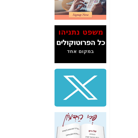
2" על תעלולי השר
משה כחלון -
כאן
המשך חשיפת הבלוף
ששמו "מהפיכת
הסלולר" ואיך מסרסים
את הנתונים לציבור -
כאן
סיכום ביקור בסיליקון
ואלי - למה 3 הגדולות
משקיעות ומפתחות
באותם תחומים -
כאן
שלמה פילבר (עד
לאחרונה מנכ"ל משרד
התקשורת) - עד
מדינה? הצחקתם
אותי! -
כאן
"יש אפליה בחקירה"?
חשיפה: למה השר
משה כחלון לא נחקר
עד היום? -
כאן