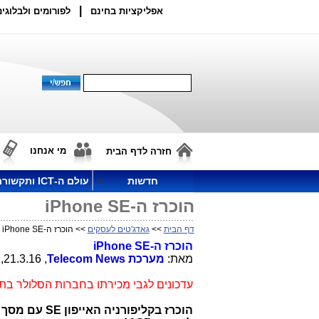
|
אפליקציות בחינם
לפורומים ולבלוגים
מי אנחנו
חזרה לדף הבית
חדשות
עולם ה-ICT ותקשורת
הוכרז ה-iPhone SE
דף הבית
>>
גאדג'טים לעסקים
>> הוכרז ה-iPhone SE
הוכרז ה-
iPhone SE
מאת:
מערכת
Telecom News
, 21.3.16, 20:52
עדכונים לגבי מכירתו בחברות הסלולר ב
הוכרז בקליפורניה האייפון
SE