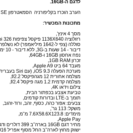
לדגם ה-
16GB
.
הערב הוכרז בקליפורניה הסמאטרפון
 SE
מתכונות המכשיר
:
מסך 4 אינץ',
רזולוציה 640
X
1136 פיקסל צפיפות 326
pi
סוללה (צפי ל-1642 מיליאמפר) לא נשלפת שתאפשר:
דיבור - 14 שעות ב-
3G
, ללא דיבור
-
10 ימים,
נפח אחסון
16GB
ו-
64GB
,
זכרון
RAM
1GB
,
מעבד 64 ביט
Apple A9
,
מערכת הפעלה iOS 9.3, (עם Siri בעברית),
מצלמה אחורית 12 מגהפיקסל
f/2.2
,
מצלמה קדמית 1.2 מגה פיקסל
f/2.4
,
צילום וידאו 4K,
טביעת אצבע בכפתור הבית,
תומך ב-
LTE
ובדורות קודמים,
צבעים: אפור כהה, כסוף, זהב, ורוד-זהוב,
משקל: 113 גר',
מימדים: 123.8
X
58.6
X
7.6 מ"מ,
Apple Pay,
מחיר דגם
16GB
בארה"ב 399 דולרים ודגם
ישווק מחוץ לארה"ב החל מסוף אפריל 2016.