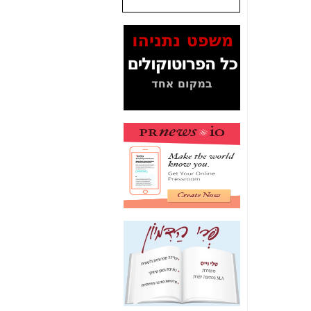
שנתנו לסלקום? -
כאן
המסמכים בנושא בזק-
Yes (תיק 4000)
מוכיחים "תפירת תיק"
לאיש הלא נכון! -
כאן
עובדות ומסמכים
המוסתרים מהציבור:
האם ביבי כשר
תקשורת עזר לקב'
בזק? -
כאן
מה מקור ה-Fake
News שהביא לתפירת
תיק לביבי והעלמת
החשודים הנכונים -
כאן
אחת הרגליים של "תיק
4000 התפור"
התמוטטה היום
בניצחון (כפול) של בזק
-
כאן
איך כתבות מפנקות