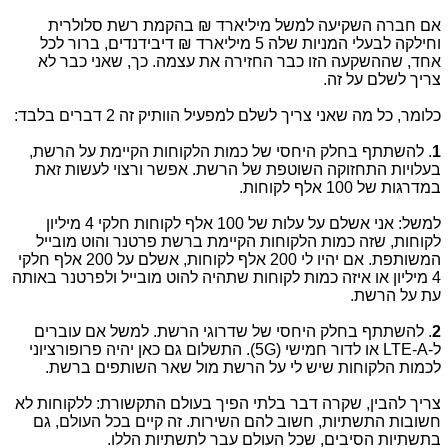
אם חברה השקיעה למשל מיליארד ₪ בהקמת רשת סלולרית
וחילקה לבעלי המניות שלה 5 מיליארד ₪ דיבידנדים, ברור לכל
אחד, שההשקעה הזו כבר החזירה את עצמה. כך, שאני כבר לא
צריך לשלם על זה.
כלומר, כל מה שאני צריך לשלם למפעיל הוותיק זה 2 דברים בלבד:
1
. להשתתף בחלק היחסי של כמות הלקוחות הקיימת על הרשת,
בעלויות התחזוקה השוטפת של הרשת. אפשר ורצוי לעשות זאת
במדרגות של 100 אלף לקוחות.
למשל: אני אשלם על עלות של 100 אלף לקוחות חלקי 4 מיליון
לקוחות, שזה כמות הלקוחות הקיימת ברשת פרטנר והוט מובייל
המשותפת. אם יהיו לי 200 אלף לקוחות, אשלם על 200 אלף חלקי
4 מיליון או איזה כמות לקוחות שתהיה להוט מובייל ולפרטנר באותה
עת על הרשת.
2
. להשתתף בחלק היחסי של שדרוגי הרשת. למשל אם עוברים
ל-
LTE-A
או לדור חמישי (
5G
). התשלום גם כאן יהיה פרופורציוני
לכמות הלקוחות שיש לי על הרשת מול שאר השותפים ברשת.
צריך להבין, שקרה דבר בלתי הפיך בעולם התקשורת: ללקוחות לא
חשובות התשתיות, חשוב להם השירות. זה קיים בכל העולם, גם
בתשתיות הסיבים, שכל העולם עבר לתשתיות הללו.