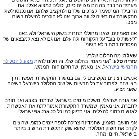
מעתיד החברה בה הם מצויים כיום, יכולים למצוא אצלנו את
החבילה המתאימה לצרכים שלהם ולתקציב שלהם. אנו נכנסו לשוק
התקשורת עם ראייה לטווח ארוך. אנו לא הולכים להיעלם בשום
מצב.
אנו מאמינים, שאנו מחוללי תחרות בשוק הישראלי ולא באנו
"לעשות סיבוב" על הלקוחות ולהיעלם. אנו גם לא נצא למבצעים של
הפסדים במחיר לא הגיוני".
שאלה
: מה החלום שלך?
עזריה סלע
: "אני מאמין בחלום שלי. זה חלום להיות
מפעיל הסלולר
החמישי בישראל
. אני מאמין, שהחלום הזה יתממש.
אנשים רציניים מקשיבים לי, גם במשרד התקשורת. אפשר, תוך
חצי שנה, לפתור את כל הבעיות של שוק הסלולר בישראל בשיטה,
שאני מציע.
אני אזרח ישראלי, משלם מיסים בישראל, שרתתי בצבא ואני תורם
לחברה. אני מאמין, שמשרד התקשורת אמור לתת את האפשרות
לאנשים כמוני להצליח. אני בדיוק כמו כל סטארטאפ ישראלי.
אני חושב ומאמין, שהמדינה צריכה לטפח יזמים כמוני, שרוצים
לקדם את השוק הסלולרי, שהוא שוק התקשורת החשוב ביותר
בישראל, היום ומחר.