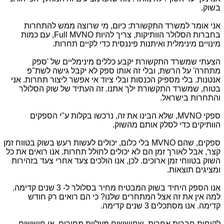
בשוק.
אני אומר למשרד התקשורת: כיום, מי שרוצה ממש להתחרות
בחברות הסלולר הוותיקות, צריך להיות
Full MVNO
, עם כמות
מינויים מינימלית ואיתנות פיננסית כדי לקיים תחרות.
הצעתי שמשרד התקשורת יקבע כללים מינימליים של 'ספק
מתחרה' על הרשת, ובלי זה אותו ספק לא יקבל גישה לשת"פ
אנטנות. בלי מספיק הכנסות ובלי ציוד אי אפשר ליצור תחרות. אני
בטוח, שמשרד התקשורת ילך אתנו. זה העתיד של שוק הסלולר
והתחרות בישראל.
ספקי
MVNO
, שלא הבינו את זה, נרכשו בקלות ע"י הספקים
הוותיקים כדי לסלק אותם מהשוק.
ספקים, שהם
MVNO
בלי כלום, יכולים לעשות רעש בשוק בטווח זמן
קצר, אבל לאורך זמן הם לא יכולים לחולל תחרות. אנו רואים את כל
השוק בטווחי זמן ארוכים. לכן, אנו הולכים צעד אחרי צעד בזהירות
ומציגים תוצאות.
אנו הספק היחיד בשוק המבטיח מחיר בסלולר ל- 3 שנים קדימה.
למה אין את זה אצל המתחרים שלנו? כי הם רואים רק חודש
קדימה. אנו מסתכלים 3 שנים קדימה.
לקוחות חברות אחרות, שחוששים מעליית מחירים, או חוששים