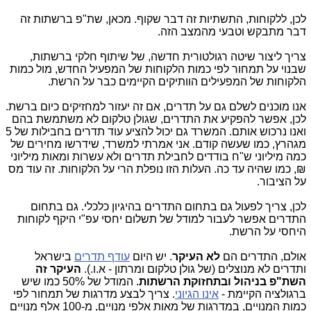
לכן, ללקוחות, התשתיות זה דבר שקוף. מכאן, שת"פ ברשתות זה
דבר מתבקש וטבעי מהמצב הזה.
צריך ליצור שיטה רגולטורית חדשה, של שיתוף חלקי ברשתות,
שבנוי על תמחור לפי כמות הלקוחות של המפעיל החדש, מול כמות
הלקוחות של המפעילים הוותיקים הקיימים כבר על הרשת.
אנו מוכנים לשלם גם על תדרים, אם זה יעזור למחזיקים כיום ברשת.
לכן, אפשר להפקיע את התדרים, שגולן טלקום לא משתמשת בהם
ואנו נרכוש אותם. המשרד גם יכול להציע עוד תדרים בחבילות של 5
מגהרץ, כמו שעשה קודם. אני אמרתי למשרד, שידרשו מחירים של
כמה מיליוני ש"ח בודדים לחבילת תדרים ולא עשרות ומאות מיליוני
₪, כמו שהיה עד כה. העלות הזו נופלת הרי על הלקוחות. זה עוד מס
על הציבור.
לכן, צריך לפעול גם בתחום התדרים בהיגיון כלכלי. גם בתחום
התדרים אפשר לעבור למודל של תשלום יחסי עפ"י היקף לקוחות
היחסי על הרשת.
אולם, התדרים הם
לא העיקר
. יש היום
עודף תדרים
בישראל
ותדרים לא מנוצלים (של גולן טלקום ומרתון - א.ו.).
העיקר זה
השת"פ בניהול ובתחזוקת הרשתות
. המודל של 50% כמו שיש
ברגולציה הקיימת -
אינו הגיוני
. צריך לבצע מדרגות של תמחור לפי
כמות המנויים, במדרגות של מאות אלפי מנויים, מ-100 אלף מנויים