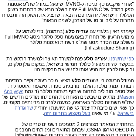
"אחרי שיקבעו סף כניסה ל-
MVNO
, שיפעל במודל שת"פ אנטנות,
ספק במודל של
Full MVNO
יהיה השלב הבא של התחרות בשוק
הסלולר הישראלי. זו המהפכה הבאה, שתציל את השוק הזה ותבטיח
תחרות על ליבו וכיסו של הצרכן, לשנים הבאות".
קיימתי ראיון בלעדי עם
עזריה סלע
(בתמונה), כדי לשמוע על
מימוש הרעיון של תחרות באמצעות ספק סלולר מסוג
Full MVNO
,
משולב עם הסדר מסוג שת"פ רשתות ואנטנות סלולר
.
(Infrastructure Sharing
(
כפי שחשפנו
,
עזריה סלע
פנה למשרד האוצר ולמשרד התקשורת
בבקשה להיות מפעיל סלולר חמישי בישראל, במקום גולן טלקום,
וביקשנו להבין מה הניע אותו להגיש את הבקשה הזו.
המודל הרגולטורי, ש
עזריה
סלע
מציע, מוכר בעולם וקיים במדינות
רבות דוגמת: מלטה, הולנד, נורבגיה, ספרד, סינגפור ואוסטרליה.
אנליסטים מובילים לתחום שיתוף רשתות סלולר (דוגמת
Analysys
Mason
), מדגישים שבשנים האחרונות התפתחו מודלים חדשים של
שת"פ תשתיות סלולר באירופה, כמענה לצרכים מדינתיים מקומיים.
כך שאין שום סיבה להיצמד לגישה מיושנת וייחודית
שהוגדרה
בישראל
, ע"י מי שאינו
בעל מקצוע בתחום הזה
.
בתחתית המאמר מצורפים 2 מסמכים רשמיים טריים של
ה-
OECD
וארגון
GSMA
, שבהם מתוארים ומנותחים המבנים
הרגולטורים השונים הקיימים בעולם בתחום ה-
Infrastructure