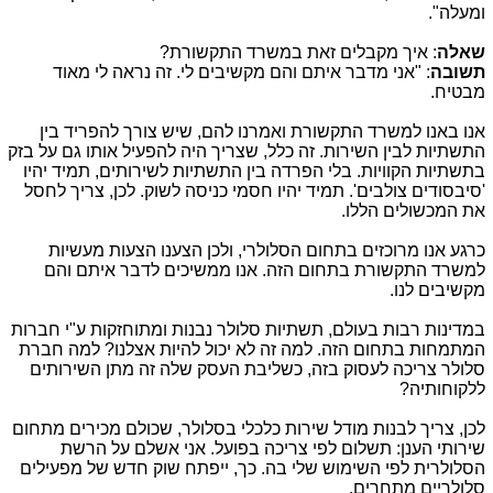
ומעלה".
שאלה
: איך מקבלים זאת במשרד התקשורת?
תשובה
: "אני מדבר איתם והם מקשיבים לי. זה נראה לי מאוד
מבטיח.
אנו באנו למשרד התקשורת ואמרנו להם, שיש צורך להפריד בין
התשתיות לבין השירות. זה כלל, שצריך היה להפעיל אותו גם על בזק
בתשתיות הקוויות. בלי הפרדה בין התשתיות לשירותים, תמיד יהיו
'סיבסודים צולבים'. תמיד יהיו חסמי כניסה לשוק. לכן, צריך לחסל
את המכשולים הללו.
כרגע אנו מרוכזים בתחום הסלולרי, ולכן הצענו הצעות מעשיות
למשרד התקשורת בתחום הזה. אנו ממשיכים לדבר איתם והם
מקשיבים לנו.
במדינות רבות בעולם, תשתיות סלולר נבנות ומתוחזקות ע"י חברות
המתמחות בתחום הזה. למה זה לא יכול להיות אצלנו? למה חברת
סלולר צריכה לעסוק בזה, כשליבת העסק שלה זה מתן השירותים
ללקוחותיה?
לכן, צריך לבנות מודל שירות כלכלי בסלולר, שכולם מכירים מתחום
שירותי הענן: תשלום לפי צריכה בפועל. אני אשלם על הרשת
הסלולרית לפי השימוש שלי בה. כך, ייפתח שוק חדש של מפעילים
סלולריים מתחרים.