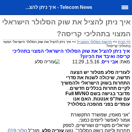
Telecom News - איך ניתן להצ...
איך ניתן להציל את שוק הסלולר הישראלי
המצוי בתהליכי קריסה?
דף הבית
>>
חדשות הסלולר והמובייל
>> איך ניתן להציל את שוק הסלולר הישראלי המצוי
בתהליכי קריסה?
איך ניתן להציל את שוק הסלולר הישראלי המצוי בתהליכי
קריסה ואיבד את הכיוון?
מאת:
אבי וייס
, 1.5.16, 11:29
לעזריה סלע מטלזר יש הצעה
חדשה,
שיכולה לשנות את סדרי
התחרות בשוק הישראלי ולהמשיך
לקיים תחרות בכללים חדשים.
מדובר בגישה בשם
Full MVNO
עם שת"פ אנטנות. האם אנו
עומדים בפני מהפכה בסלולר?
"אני מאמין, שמשרד התקשורת
אמור לאפשר ליזמים כמוני,
ישראליים מקוריים ושורשיים, לספק
תחרות וליזום בשוק הסלולר", טוען
עזריה סלע
, מנכ"ל
טלזר-019
.