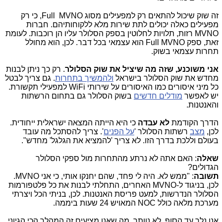
זה שוק שיכול להתאים רק למפעילים מסוג
Full MVNO
, כי רק
מפעילים כאלה יכולים לתת שירות מלא ללקוחותיהם. חברות
MVNO
רזות, תלויות לחלוטין בספק הסלולר עליו הן רוכבות. לעומת
זאת, ספק
Full MVNO
הוא עצמאי בכל דבר. לכן, הוא מחולל
תחרות עצמאי בשוק.
אני משוכנע, שזה מה שיציל את שוק הסלולר
. רק כך ניתן לבנות
מחדש את שוק הסלולר בישראל
ולהמשיך בתחרות
. גם צריך לבטל
כל מיני איסורים כמו האיסורים על שירותי
WiFi
למפעילי תקשורת.
יש לאפשר
מודלים חדשים
בשוק הסלולר גם בתחום הרשתות
והאנטנות.
הדרך הקודמת
לא עבדה
כי היא הייתה המצאה ישראלית ייחודית.
לכן,
מצב
רשתות הסלולר '
על הפנים
'. צריך להסתכל מה עובד
בעולם וללכת בדרך הזו. לא צריך 'להמציא את הגלגל' מחדש".
שאלה
: האם אתה לא נרתע מהתחרות מול ספקי הסלולר
הגדולים?
תשובה
: "ממש לא. היה לי פחד, שהם יחנקו אותי, כי אני
MVNO
.
לכן, בניגוד ל-
MVNO
האחרים, התחלתי לבנות את כל פלטפורמות
הסלולר הנדרשות, למעט פריסת האנטנות. לכן, בניתי הכל ויצרתי
מערכת מלאה כולל
NOC
המאויש 24 שעות ביממה.
אנו נלך עד הסוף. לא נוותר. מה שאנו מציעים זה המהלך הכי הגיוני