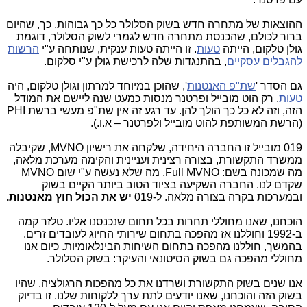
ההוצאות של מתחרה חדש בשוק הסלולר כל כך גבוהות, כך, שהיום
ברור לכולם, שהכנסת מתחרה חדש לגמרי לשוק הסלולר, דוגמת
גולן טלקום, הייתה
טעות
. זו הייתה טעות ענקית, שנותחה ע"י
הרשות
להגבלים עסקיים
, בהתנגדות שלה לרכישת גולן ע"י סלקום.
גם הסדר '
שת"פ האנטנות
', שהוכן במיוחד למרתון וגולן טלקום, היה
טעות
. רק הוט מובייל ופרטנר מנסות כמעט שנה ליישם את המודל
הזה, וזה לא כל כך הולך להן. עד רגע זה אין שת"פ מעשי ברשת
PHI
(הרשת המשותפת להוט מובייל ולפרטנר – א.ו.).
019 מובייל זו החברה היחידה, שלקחה את רישיון
MVNO
, שקיבלה
ממשרד התקשורת, בצורה רצינית ועניינית והקימה מערכת מלאה,
מה שמכונה בשם:
,Full MVNO
מה שלא נעשה ע"י שום
MVNO
שקדם לנו. החברה השקיעה בציוד הטוב ביותר הקיים בשוק
ובמערכות בקרה בצורה מלאה. ל-019
יש את הכול חוץ מאנטנות.
הוכחנו, שאנו מחוללי תחרות בכל תחום שנכנסנו אליו. טלזר קמה
ב-1992 וחוללנו אז מהפכה בתחום שירותי החיוג לעובדים זרים.
בהמשך, חוללנו מהפכה בתחום השיחות הבינלאומיות. כיום אנו
מחוללי מהפכה גם בשוק הסיטונאי והעיקר: בשוק הסלולר.
אנו שנים בשוק התקשורת ושרדנו את כל מהפכות הרגולציה, שהיו
בשוק הזה והוכחנו, שאנו יודעים לתת ערך ללקוחות שלנו. זו בדיוק