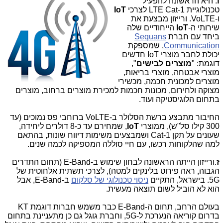
ו
. היא הראשונה להפעיל
טכנולוגיית LTE Cat-1 לצרכי
IoT
ו-VoLTE. ורייזון מבצעת את
שירותי ה-
IoT
הייחודיים שלה
ביחד עם חברת
Sequans
Communication
, שמספקת
יכולת לחבר מוצרי IoT חדשים
דוגמת: "
מוצרים לבישים
",
מוצרי אבטחה, מוצרי בריאות,
מוצרים למכונית חכמה, מכשירי
מצוקה ולחירום, מכונות חכמות למכירת מוצרים ברחוב, מוצרים
בתחום הלוגיסטיקה ועוד.
החיבור מתבצע ברשת הסלולר ב-VoLTE ברוחבי פס נמוכים (עד
300 קילו סל"ש), ממוצרי
IoT
, שמחירם עד כ-8 דולרים ליחידה,
שעונים על תקן Cat-1 ושמבצעים משימות דיווח שונות, בהתאם
למה שהלקוחות רכשו, עם חיי סוללה המספיקה לכמה שנים.
ז
.ורייזון הייתה הראשונה לבחון שימוש ב-E-Band (תחום התדרים
הגבוה, ראה פירוט בלינקים למטה), לצרכי תשתית אלחוטית של
5G. בישראל, התקיים
ניסוי טכנולוגי של סלקום
ב-E-Band, אבל
הוא לא הוביל לשום תוצאה מעשית.
בעולם הרחב, תחום ה-E-Band כבר משמש חברות דוגמת KT
בדרום קוריאה הנערכת ל-5G, וחברת גוגל גם כן מתעניינת בתחום