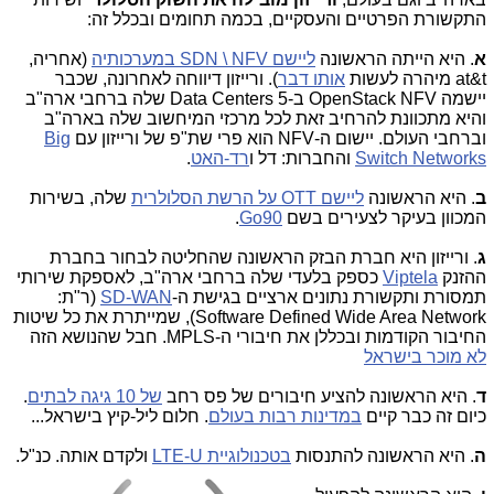
התקשורת הפרטיים והעסקיים, בכמה תחומים ובכלל זה:
א
. היא הייתה הראשונה
ליישם SDN \ NFV במערכותיה
(אחריה,
at&t מיהרה לעשות
אותו דבר
). ורייזון דיווחה לאחרונה, שכבר
יישמה OpenStack NFV ב-5 Data Centers שלה ברחבי ארה"ב
והיא מתכוונת להרחיב זאת לכל מרכזי המיחשוב שלה בארה"ב
וברחבי העולם. יישום ה-NFV הוא פרי שת"פ של ורייזון עם
Big
Switch Networks
והחברות: דל ו
רד-האט
.
ב
. היא הראשונה
ליישם OTT על הרשת הסלולרית
שלה, בשירות
המכוון בעיקר לצעירים בשם
Go90
.
ג
. ורייזון היא חברת הבזק הראשונה ש
החליטה לבחור בחברת
ההזנק
Viptela
כספק בלעדי שלה ברחבי ארה"ב, לאספקת שירותי
תמסורת ותקשורת נתונים ארציים בגישת ה-
SD-WAN
(ר"ת:
Software Defined Wide Area Network), ש
מייתרת את כל שיטות
החיבור הקודמות ובכללן את חיבורי ה-MPLS. חבל שהנושא הזה
לא מוכר בישראל
ד
. היא הראשונה להציע חיבורים של פס רחב
של 10 גיגה לבתים
.
כיום זה כבר קיים
במדינות רבות בעולם
. חלום ליל-קיץ בישראל...
ה
. היא הראשונה להתנסות
בטכנולוגיית LTE-U
ולקדם אותה
. כנ"ל.