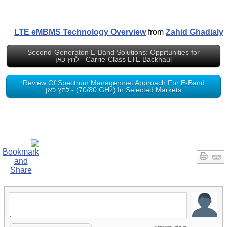
LTE eMBMS Technology Overview
from
Zahid Ghadialy
Second-Generaton E-Band Solutions: Opprtunities for
Carrie-Class LTE Backhaul - לחץ כאן
Review Of Spectrum Managemnet Approach For E-Band
(70/80 GHz) In Selected Markets - לחץ כאן