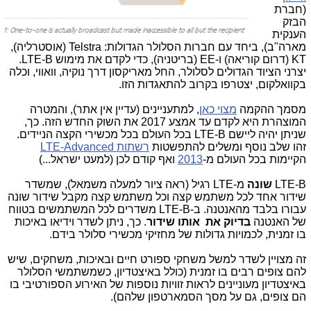
(חברת
הבזק
הענקית
מארה"ב), ביחד עם חברות הסלולר הגדולות: Telstra (אוסטרליה),
KT (דרום קוריאה) ו-EE (בריטניה), כדי לקדם את מימוש LTE-B.
יצרני הציוד הגדולים לסלולר, החל מאריקסון דרך נוקיה, וואווי, וכלה
בקוואלקום, יצטרפו בקרוב להתאגדות הזו.
מסמך ההקמה
מצוי כאן
, למתעניינים (עדיין אין אתר), והמטרה
המוצהרת היא לקדם עד אמצע 2017 את השוק החדש הזה. כך,
שניתן יהיה ליישם LTE-B בכל העולם בכל מכשירי הקצה הניידים.
זהו שלב נוסף ומשלים להתפשטות
רשתות LTE-Advanced
הקיימות בכל העולם מ-
2013
ואף קודם לכן (למעט ישראל...)
LTE-B
שונה
מ-LTE רגיל (ראה ציור למעלה משמאל), שמשדר
שידור אחד לכל משתמש קצה וכל משתמש קצה מקבל שידור שונה
עבורו בלבד מהאנטנה. ב-LTE-B משדרים לכל המשתמשים בטווח
של האנטנה
בדיוק את אותו שידור
. כך, ניתן לשדר וידיאו באיכות
בו זמנית, לכמויות גדולות של מחזיקי מכשירי סלולר בידם.
זה מצויין לשדר למשל משחקי ספורט חיים ובאיכות, משחקים, שיש
להם צופים רבים בו זמנית (כולל באיצטדיון, כשמשתמשי הסלולר
באיצטדיון מעוניינים לראות זוויות נוספות של האירוע הספורטיבי בו
הם צופים, גם על מסך הסמארטפון שלהם).