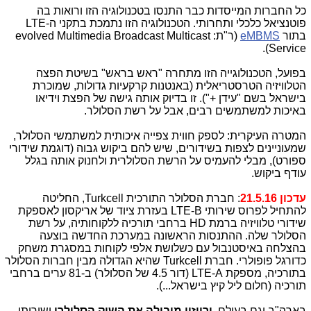
כל החברות המייסדות כבר התנסו בטכנולוגיה הזו ורואות בה
פוטנציאל כלכלי ותחרותי. הטכנולוגיה הזו נתמכת בתקני ה-LTE
בתור
eMBMS
(ר"ת: evolved Multimedia Broadcast Multicast
Service).
בפועל, הטכנולוגייה הזו מתחרה "ראש בראש" בשיטת הפצה
הטלוויזיה הטרסטריאלית (באנטנות קרקעיות גדולות, שמוכרת
בישראל בשם "עידן +"). זו בדיוק אותה גישה של הפצת וידיאו
באיכות למשתמשים רבים, אבל על רשת הסלולר.
המטרה העיקרית: לספק חווית צפייה איכותית למשתמשי הסלולר,
שמעוניינים לצפות בשידורים, שיש להם ביקוש גבוה (דוגמת שידורי
ספורט), מבלי להעמיס על הרשת הסלולרית ולחנוק אותה בגלל
עודף ביקוש.
עדכון 21.5.16
: חברת הסלולר התורכית Turkcell, החליטה
להתחיל לפרוס שירותי LTE-B בעזרת ציוד של אריקסון לאספקת
שידורי טלוויזיה ברמת HD ברחבי תורכיה ללקוחותיה, על רשת
הסלולר שלה. ההתנסות הראשונה במערכת החדשה בוצעה
בהצלחה באיסטנבול עם כשלושת אלפי לקוחות במסגרת משחק
כדורגל פופולרי. חברת Turkcell שהיא הגדולה מבין חברות הסלולר
בתורכיה, מספקת LTE-A (דור 4.5 של הסלולר) ב-81 ערים ברחבי
תורכיה (חלום ליל קיץ בישראל...).
בארה"ב וגם בעולם,
ורייזון מובילה את השוק הסלולרי
ושירותי