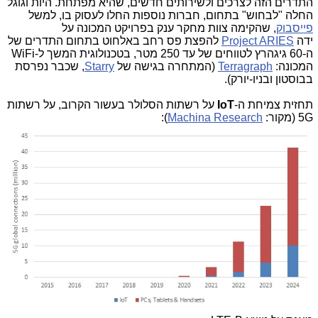
התדרים הזה לצרכים ולשירותים חדשים, שהיא מפתחת. היות וגוגל
החלה "לבחוש" בתחום, חברות נוספות החלו לעסוק בו, למשל
פייסבוק
, שהקימה צוות מחקר ענק בפרויקט המכונה על
ידה
Project ARIES
להפצת פס רחב באלחוט בתחום התדרים של
ה-60 גיגהרץ לטווחים של עד 250 מטר, בטכנולוגית המשך ל-WiFi
המכונה:
Terragraph
(המתחרה בגישה של
Starry
, שכבר נפרסת
בבוסטון ובניו-יורק).
תחזית צמיחת ה-
IoT
על רשתות הסלולר בעשור הקרוב, על רשתות
5G
(מקור:
Machina Research
)
: