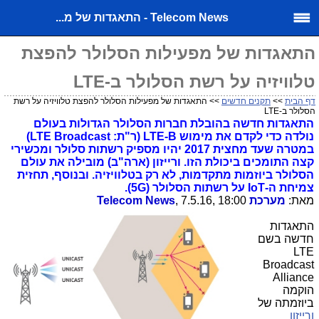
Telecom News - התאגדות של מ...
התאגדות של מפעילות הסלולר להפצת
טלוויזיה על רשת הסלולר ב-LTE
דף הבית
>>
תקנים חדשים
>> התאגדות של מפעילות הסלולר להפצת טלוויזיה על רשת
הסלולר ב-LTE
התאגדות חדשה בהובלת חברות הסלולר הגדולות בעולם
נולדה כדי לקדם את מימוש LTE-B (ר"ת: LTE Broadcast)
במטרה שעד מחצית 2017 יהיו מספיק רשתות סלולר ומכשירי
קצה התומכים ביכולת הזו. ורייזון (ארה"ב) מובילה את עולם
הסלולר ביוזמות מתקדמות, לא רק בטלוויזיה. ובנוסף, תחזית
צמיחת ה-IoT על רשתות הסלולר (5G).
מאת:
מערכת Telecom News
, 7.5.16, 18:00
התאגדות
חדשה בשם
LTE
Broadcast
Alliance
הוקמה
ביוזמתה של
ורייזון