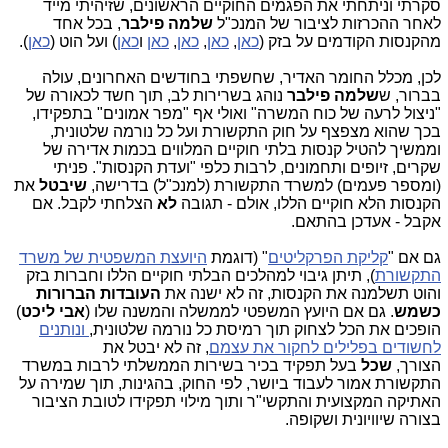
סקרתי וניתחתי את הפגמים החוקיים הראשונים, שזיהיתי מייד
לאחר ההכרזות לציבור של המנכ"ל
שלמה פילבר
, בכל אחד
מהקנסות הקודמים על בזק (
כאן
,
כאן
,
כאן
,
כאן
ו
כאן
) ועל הוט (
כאן
).
לכן, מכלל החומר האדיר, שחשפתי בחודשים האחרונים, עולה
בברור, ש
שלמה פילבר
נוהג בשרירות לב, תוך חשד לכאורה של
"ניצול לרעה של כוח המשרה" ואולי אף "מפר אמונים" בתפקידו,
בכך שהוא מצפצף על חוק התקשורת ועל כל נורמה שלטונית,
וממשיך להטיל קנסות בלתי חוקיים המלווים בכמות אדירה של
שקרים, זיופים ותחמונים, לרבות כלפי "ועדת הקנסות". פניתי
(ומספר פעמים) למשרד התקשורת (למנכ"ל) בדרישה,
שיבטל
את
הקנסות הלא חוקיים הללו, אולם - תגובה
לא
הצלחתי לקבל. אם
אקבל - אעדכן בהתאם.
גם אם "
קליקת הפרקליטים
" (דוגמת
היועצת המשפטית של משרד
התקשורת
), תיתן גיבוי למהלכים הבלתי חוקיים הללו וחברות בזק
והוט תשלמנה את הקנסות, זה לא ישנה את
העובדות הברורות
כשמש
. גם אם היועץ המשפטי לממשלה והמשנה שלו (
אבי ליכט
)
הופכים את הכל לצחוק תוך רמיסת כל נורמה שלטונית,
ונותנים
לחשודים בפלילים לחקור את עצמם
, זה לא יבטל את
הצורך,
שכל
בעל תפקיד בכיר בשירות הממשלתי לרבות במשרד
התקשורת אמור לעבוד ביושר, לפי החוק, בהגינות, תוך שמירה על
האתיקה המקצועית והתקשי"ר ותוך מילוי תפקידו לטובת הציבור
בצורה שיוויונית ושקופה.