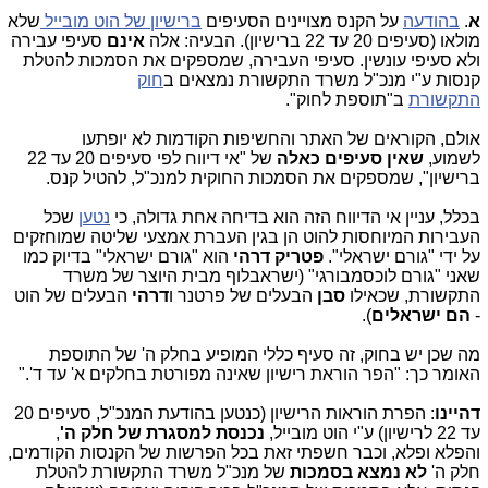
א
.
בהודעה
על הקנס מצויינים הסעיפים
ברישיון של הוט מובייל
שלא
מולאו (סעיפים 20 עד 22 ברישיון). הבעיה: אלה
אינם
סעיפי עבירה
ולא סעיפי עונשין. סעיפי העבירה, שמספקים את הסמכות להטלת
קנסות ע"י מנכ"ל משרד התקשורת נמצאים ב
חוק
התקשורת
ב"תוספת לחוק".
אולם, הקוראים של האתר והחשיפות הקודמות לא יופתעו
לשמוע,
שאין סעיפים כאלה
של "אי דיווח לפי סעיפים 20 עד 22
ברישיון", שמספקים את הסמכות החוקית למנכ"ל, להטיל קנס.
בכלל, עניין אי הדיווח הזה הוא בדיחה אחת גדולה, כי
נטען
שכל
העבירות המיוחסות להוט הן בגין העברת אמצעי שליטה שמוחזקים
על ידי "גורם ישראלי".
פטריק דרהי
הוא "גורם ישראלי" בדיוק כמו
שאני "גורם לוכסמבורגי" (ישראבלוף מבית היוצר של משרד
התקשורת, שכאילו
סבן
הבעלים של פרטנר ו
דרהי
הבעלים של הוט
-
הם ישראלים
).
מה שכן יש בחוק, זה סעיף כללי המופיע בחלק ה' של התוספת
האומר כך: "הפר הוראת רישיון שאינה מפורטת בחלקים א' עד ד'."
דהיינו
: הפרת הוראות הרישיון (כנטען בהודעת המנכ"ל, סעיפים 20
עד 22 לרישיון) ע"י הוט מובייל,
נכנסת למסגרת של חלק ה'
,
והפלא ופלא, וכבר חשפתי זאת בכל הפרשות של הקנסות הקודמים,
חלק ה'
לא נמצא בסמכות
של מנכ"ל משרד התקשורת להטלת