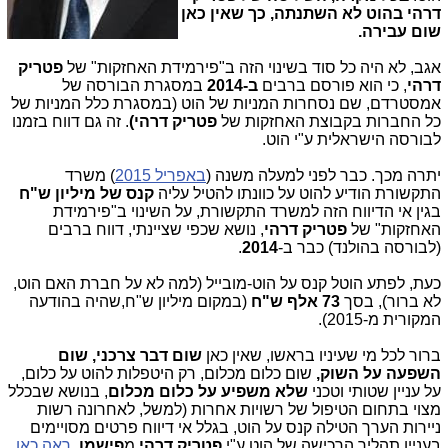
דרהי בהוט לא השתנתה, כך שאין כאן
שום עבירה.
אגב, לא היה כל סוד בשינוי הזה ב"פירמידת האחזקות" של
פטריק
דרהי
, כי הוא פורסם ברבים
ב-2014
במסגרת הבורסה של
אמסטרדם, שם נסחרות המניות של הוט (במסגרת כלל המניות של
כל החברות בקבוצת האחזקות של
פטריק דרהי)
. זה גם דווח בזמנו
לבורסה הישראלית ע"י הוט.
יתרה מכך. כבר לפני למעלה משנה (
באפריל 2015
) משרד
התקשורת הודיע להוט על כוונתו להטיל עליה
קנס של מיליון ש"ח
בגין אי הדיווח הזה למשרד התקשורת, על השינוי ב"פירמידת
האחזקות" של
פטריק דרהי
, נושא שכפי שציינתי, דווח ברבים
(לבורסה בהולנד) כבר ב-
2014
.
כעת, לפתע הוטל קנס על הוט-מובייל (למה לא על חברת האם הוט,
לא ברור), בסך
73 אלף ש"ח
(במקום מיליון ש"ח,שהיה בהודעה
המקורית מ-2015).
ברור לכל מי שעיניו בראשו, שאין כאן
שום דבר צרכני, שום
השפעה על השוק,
שום כלום מכלום, רק היטפלות להוט על כלום,
על עניין שטותי וטכני
שלא משפיע על כלום מכלום
, בנושא שבכלל
מצוי בתחום הטיפול של רשויות אחרות (למשל, לאחרונה רשות
ניירות הערך הטילה קנס על הוט, בגלל אי דיווח פרטים מסויימים
בעניין תהליך הרכישה של הוט ע"י
פטריק דרהי
מ
פישמן,
ראה כאן
,