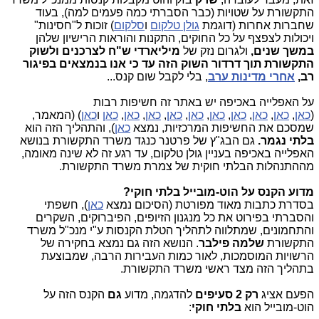
התקשורת על שטויות (כבר הסברתי כמה פעמים למה), בעוד
שחברות אחרות (דוגמת
גולן טלקום
ו
סלקום
) זוכות ל"חסינות"
ויכולות לצפצף על כל החוקים, התקנות והוראות הרישיון שלהן
במשך שנים,
ולגרום נזק של
מיליארדי ש"ח לצרכנים ולשוק
התקשורת תוך דרדור השוק הזה עד כי אנו בנמצאים בפיגור
רב,
אחרי מדינות ערב
, בלי לקבל שום קנס...
על האפלייה באכיפה יש באתר זה חשיפות רבות
(
כאן
,
כאן
,
כאן
,
כאן
,
כאן
,
כאן
,
כאן
,
כאן
,
כאן
,
כאן
ו
כאן
) (המאמר,
שמסכם את החשיפות המרכזיות, נמצא
כאן
), והתהליך הזה הוא
בלתי נגמר.
גם הבג"ץ של פרטנר כנגד משרד התקשורת בנושא
האפלייה באכיפה בעניין גולן טלקום, עד רגע זה לא שינה מאומה,
מההתנהלות הבלתי חוקית של צמרת משרד התקשורת.
מדוע הקנס על הוט-מובייל בלתי חוקי?
בסדרת כתבות מאוד מפורטת (הסיכום נמצא
כאן
), חשפתי
והסברתי בפירוט את כל מנגנון הזיופים, הפיברוקים, השקרים
והתחמונים, שמתלווה לתהליך הטלת הקנסות ע"י מנכ"ל משרד
התקשורת
שלמה פילבר
. הנושא הזה גם נמצא בחקירה של
הרשויות המוסמכות, לאור כמות העבירות הרבה, שמבוצעת
בתהליך הזה מצד ראשי משרד התקשורת.
הפעם אציג
רק 2 סעיפים
להדגמה, מדוע
גם
הקנס הזה על
הוט-מובייל הוא
בלתי חוקי
: