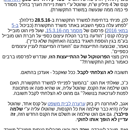
קנס של 4 מיליון ש"ח, שהוטל ע"י רשות ניירות הערך בהליך מסודר
פי כמה ממה שנעשה במשרד התקשורת).
לכן, פניתי בדחיפות למשרד התקשורת ב-
28.5.16
כדלהלן:
"לפתע עלה בסוף השבוע באתר משרד התקשורת (כביכול
ב-5
במאי 2016
) פרסום של
מסמך מה-15.3.16
, שעל פיו הוט מובייל
קיבלה קנס
)
"הודעה בדבר ‏הטלת עיצום כספי על חברת‏ הוט מובייל
בע"מ בגין‏ הוספת ‏תאגיד ‏במבנה ‏האחזקות ‏שלא ‏כדין").
נאמר, שבוצעה התייעצות עם "הוועדה המייעצת לעניין עיצומים
כספיים".
היכן מצוי
הפרוטוקול של ההתייעצות הזו
, שנדרש לפרסמו ברבים
כאמור בחוק התקשורת?"
תשובה
לא הצלחתי לקבל
. ככל שאקבל - אעדכן בהתאם.
כ"כ, שאלתי את הוט: "בהמשך לפנייתי למשרד התקשורת, האם
הוט שילמה את הקנס, שהוטל עליה, או שהיא פונה או מתכוונת
לפנות לערכאות בנושא?" גם מהוט לא הצלחתי לקבל תשובה.
אגב, לאחרונה רק בזק
ערערה לבית משפט
על קנס אחד, שהוטל
עליה (היא כבר שילמה את כל הקנסות, שהוטלו עליה ע"י
שלמה
פילבר
). גם אם הוט שילמה או תשלם את הקנס החדש הזה,
זה
עדיין לא הופך אותו לחוקי
.
זאת, מעבר לעובדה,
שרק
בזק והוט מקבלות קנסות ממנכ"ל משרד