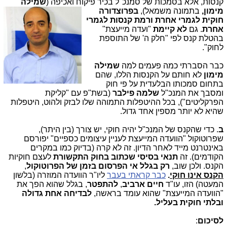
קנסות, אלא בסמכות של סמנכ"ל בכיר פיקוח ואכיפה (
שמילה
מימון,
בת
מונה משמאל),
בפרוצדורה
חוקית לגמרי אחרת ורמת קנסות לגמרי
אחרת
. גם
לא קיימת
"ועדה מייעצת"
בהטלת קנס לפי "חלק ה' של התוספת
לחוק".
כבר הסברתי כמה פעמים למה
שמילה
מימון
לא חותם על הקנסות הללו, שהם
בתחום סמכותו הבלעדית על פי חוק
ומסבך את המנכ"ל
שלמה פילבר
(בשת"פ עם "קליקת
הפרקליטים"), בכל ההיטפלות התמוהה שלו לבזק ולהוט, היטפלות
שהיא לא יותר מספין אחד גדול.
ב
. כדי שהקנס של המנכ"ל יהיה חוקי, יש צורך (בין היתר),
שפרוטוקול "הוועדה המייעצת לעניין עיצומים כספיים" יפורסם
באינטרנט מייד לאחר הדיון. זה לא קרה (בדיוק כמו במקרים
הקודמים). זה
תנאי בסיסי שכתוב בחוק התקשורת
לעצם חוקיות
הקנס. ולכן שוב,
רק בגלל אי הפרסום בזמן של הפרוטוקול
,
הקנס אינו חוקי
.
כבר קראתי בעבר
ליו"ר הוועדה המוזרה (בלשון
המעטה) הזו, עו"ד
חיים ארביב
,
להתפטר
, בגלל שהוא הפך את
"הוועדה המייעצת" שהוא עומד בראשה,
לבדיחה אחת גדולה
ובלתי חוקית בעליל.
לסיכום
: