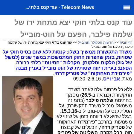
Telecom News - עוד קנס בלתי...
עוד קנס בלתי חוקי יצא מתחת ידו של
שלמה פילבר, הפעם על הוט-מובייל
דף הבית
>>
חדשות הסלולר והמובייל
>> עוד קנס בלתי חוקי יצא מתחת ידו של שלמה
פילבר, הפעם על הוט-מובייל
משרד התקשורת ממשיך בשלו: קנסות ללא שום בסיס חוקי על
שטויות, בזמן שהפרות החוק המתמשכות במשך שנים (למשל
של גולן טלקום וסלקום), מקבלות "חסינות" בלתי ברורה.
הפעם: בעיית דיווח שטותית של הוט מובייל בעניין מבנה
"פירמידת האחזקות" של פטריק דרהי.
מאת:
אבי וייס
, 2.6.16, 09:30
ללא כל פרסום עלה לאתר משרד
התקשורת (כנראה ב-
26.5
) מסמך
בחתימת
שלמה פילבר
(בתמונה
משמאל, מנכ"ל משרד התקשורת), על
הטלת קנס על הוט-מובייל ב-
15.3.16
,
בגלל שהיא לא דיווחה בזמן על שינוי לא
משמעותי בהרכב "פירמידת האחזקות"
של
פטריק דרהי
, הבעלים של קבוצת
הוט.
בכל מקרה, השליטה של פטריק