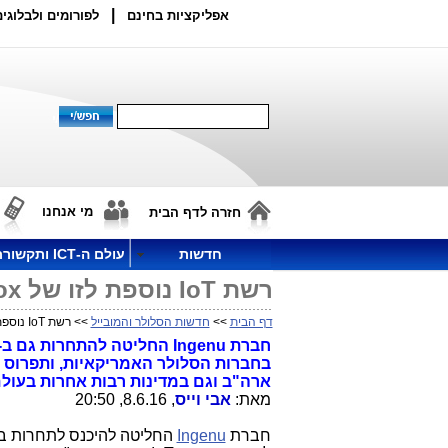
|
אפליקציות בחינם
לפורומים ולבלוגים
מי אנחנו
חזרה לדף הבית
חדשות
עולם ה-ICT ותקשורת
רשת IoT נוספת לזו של Sigfox תכסה את כל ערי ארה"ב עד סוף 2016
דף הבית
>>
חדשות הסלולר והמובייל
>> רשת IoT נוספת לזו של Sigfox תכסה את כל ערי ארה"ב עד סוף 2016
בחברות הסלולר האמריקאיות, ותפרוס א
ארה"ב וגם במדינות רבות אחרות בעולם. מה החידוש המפתי
מאת:
אבי וייס
, 8.6.16, 20:50
חברת
Ingenu