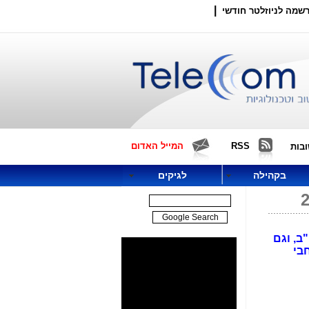
|
שמה לניוזלטר חודשי
RSS
המייל האדום
בות
בקהילה
לגיקים
כ-100 ערים ברחבי ארה"ב, וגם
בי