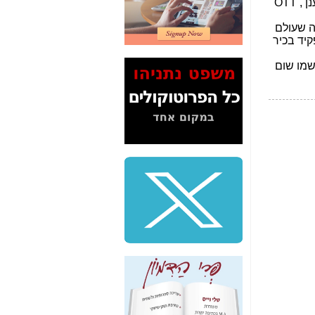
דיין לא פרסמה ב"ערוץ
2" על תעלולי השר
משה כחלון -
כאן
המשך חשיפת הבלוף
ששמו "מהפיכת
הסלולר" ואיך מסרסים
את הנתונים לציבור -
כאן
סיכום ביקור בסיליקון
ואלי - למה 3 הגדולות
משקיעות ומפתחות
באותם תחומים -
כאן
שלמה פילבר (עד
לאחרונה מנכ"ל משרד
התקשורת) - עד
מדינה? הצחקתם
אותי! -
כאן
"יש אפליה בחקירה"?
חשיפה: למה השר
משה כחלון לא נחקר
עד היום? -
כאן