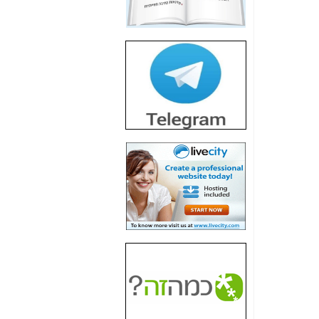
חשיפת חשד לשחיתות
הדומה לזו של "תיק
4000" אך בתחום
הסלולר -
כאן
חשיפת מה שלא
רוצים שתדעו בעניין
פריסת אנלימיטד
(בניחוח בלתי נסבל) -
כאן
חשיפה: איוב קרא
אישר לקבוצת סלקום
בדיוק מה שביבי אישר
ל-Yes ולבזק -
כאן
האם השר איוב קרא
היה צריך בכלל לחתום
על האישור, שנתן
לקבוצת סלקום? -
כאן
האם ביבי וקרא קבלו
בכלל תמורה עבור
ההטבות הרגולטוריות