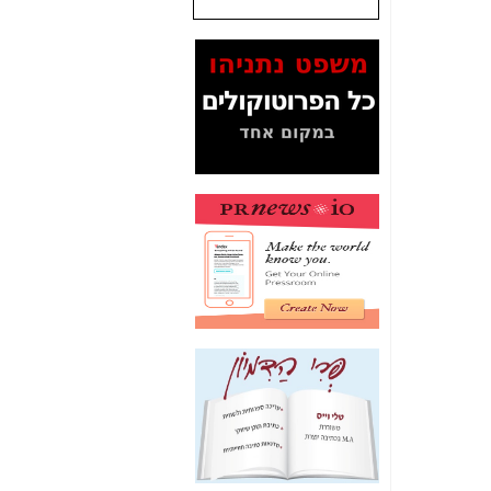
שנתנו לסלקום? -
כאן
המסמכים בנושא בזק-
Yes (תיק 4000)
מוכיחים "תפירת תיק"
לאיש הלא נכון! -
כאן
עובדות ומסמכים
המוסתרים מהציבור:
האם ביבי כשר
תקשורת עזר לקב'
בזק? -
כאן
מה מקור ה-Fake
News שהביא לתפירת
תיק לביבי והעלמת
החשודים הנכונים -
כאן
אחת הרגליים של "תיק
4000 התפור"
התמוטטה היום
בניצחון (כפול) של בזק
-
כאן
איך כתבות מפנקות