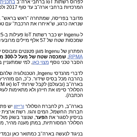
לפרוס רשתות IoT ברחבי ארה"ב
בתכנית
המרכזיות ברחבי ארה"ב עד סוף 2017 ולכל המאוחר תחילת 2017.
מדובר בפריסה, שמתחרה "ראש בראש" ב
שנראה כרגע, ש"איחרו את הרכבת" עם טכנולוגיית  NB-IoT
שמכסות שטח של 57 אלף מיילים מרובעים, עם מעל ל-9 מיליון מסרים העוברים במערכת ונאספים בענן שלה - כל יום.
הפתרון של Ingenu מוגן פטנטים ומבוסס על
RPMA
,
שמכסה שטח של מעל ל-300 מייל מרובעים מכל בסיס שידור
הסבר טכני נוסף
מצוי כאן
, למי שמתעניין ב
לדברי מהנדסי Ingenu, 
בהרבה מכל בסיס שידור. כ"כ, הם מזהירים
בארה"ב (ובעולם) לקבל שירותי IoT (או M2M) ברשתות 2G.
הכתבה).
בארה"ב, רק לחברת הסלולר
ורייזון
בניסיון לסגור את
הפער
,
שנוצר בשוק מול המתחרים החד
הסלולר המסורתיות, במתן מענה מהיר, מקיף וזול ב
בניגוד לנעשה בארה"ב כמתואר כאן ובמדי