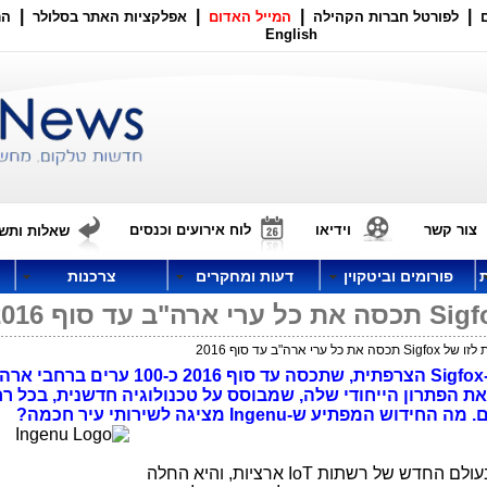
|
|
|
|
לפורטל חברות הקהילה
המייל האדום
אפלקציות האתר בסלולר
הר
English
צור קשר
וידיאו
לוח אירועים וכנסים
שאלות ותשו
פורומים וביטקוין
דעות ומחקרים
צרכנות
חברת Ingenu החליטה להתחרות גם ב-Sigfox הצרפתית, שתכסה עד סוף 2016 
ת הפתרון הייחודי שלה, שמבוסס על טכנולוגיה חדשנית, בכל רח
ע ש-Ingenu מציגה לשירותי עיר חכמה?
החליטה להיכנס לתחרות בעולם החדש של רשתות IoT ארציות, והיא החלה