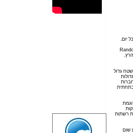
חופשי של 2.4 גיגהרץ.
ה שטח גדול
דולות
רשתות 2G של חברות
אנו נמצאים בתחילתו (מחקר על עתיד עולם ה-IoT נמצא בתחתית
ם דוגמת
אבקות
ת רשתות
שבוע טוב לכל
הגולשים באשר
ע שום