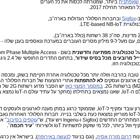
 שאפתנית
ביותר, שמטרתה לכסות את כל הערים
-
Sigfox
ובחברות הסלולר הגדולות בארה"ב,
LTE-based.
ל-Ingenu יש כבר רשתות IoT פעילות ב-25 מדינות, סה"כ 38 רשתות (כולל בארה"ב),
טכנולוגיה מפתיעה וחדשנית
בשם Random Phase Multiple Access -
, בתחום התדרים ה
טכנולוגיה הזו.
הטכנולוגיה שלהם טובה בהרבה וזולה יותר מכל טכנולוגיה אחרת הקיימת בשוק, ומכס
 ארגונים ועסקים
לא להתפתות
אחרי ההצעות של חברות הסלולר הג
במסמך המצוי כאן
יש הסבר מדוע 
הסלולר סיימו את חייהן ולא מתאימות לעולם ה-IoT, ש
יש פתרון עובד ומקיף ל-IoT, שממוקד כרגע במתן מענה לארגונים ולעסקי
חברות: החשמל, המים והגז. רשת ארצית ל-IoT מווריזון נמצאת כעת בשלבי בנייה. חברות הסלולר האחרות נ
שים (Sigfox ו-Ingenu ויש עוד), ש"
עוקפים בסיבוב
" א
יותר, לכל מי שזקוק לתשתיות IoT ולשירותי "
עיר חכמה
".
נות
דרום מזרח אסיה
, (וגם בניגוד
לנעשה באירופה
), בישראל אין כרג