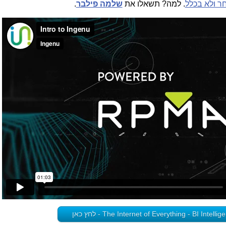
ר ולא בכלל
. למה? תשאלו את
שלמה פילבר
.
The Internet of Everything - BI Intel - לחץ כאן