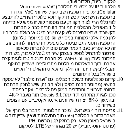
טלקום, בינת, טלדור ועוד).
טלפונית
IP
על מכשירי הסלולר (
VoC
=
Voice over
Cellular
). על פי הרגולציה שבתוקף, שירותי
VoC
הוגדרו
ברגולציה הישראלית כשירות קווי ולא סלולרי ושחייב להתבצע
לפי כללי הרגולציה הקווית, עם מספור קווי. זו ממש לא בדיחה
ל-1 באפריל. הרגולציה המוזרה הזו הרגה כבר 2 חברות
תקשורת, שרצו להיכנס לשוק עם שירותי
VoC
כאלה וכבר היו
להן כמה אלפי לקוחות בניסוי שיווקי (סיפמי ופרי טלקום).
הרגולציה חסמה גם כניסת כל מפעיל חדש אחר לתחום זה.
זה לא הפריע כעבור כמה שנים טובות לחברות פלאפון
ופרטנר להתחיל לספק בעצמן שירותי
VoC
לציבור, בשירות
המכונה כעת:
WiFi Calling
, כל חברה בשיטה טכנולוגית קצת
אחרת, תוך התעלמות מוחלטת מהרגולציה, שעדיין בתוקף
ומבלי לבקש היתר. זה חלק "מהכאוס הרגולטורי" הקיים
בישראל בכל התחומים.
קידום טכנולוגיות בעולם הכבלים. גם "ועדת פילבר" לא עסקה
בנושא (מחוסר הבנה בסיסי) ולא הבינה, שיש לתכנן הרחבת
תחומי הערוצים והתדרים המוקצים לכבלים, עקב כניסת
טכנולוגיות מתקדמות דוגמת
Docsis 3.1
תוך מעבר ל-
4K
ובהמשך ל-
8K
ויצירת שירותים אינטראקטיביים עם הצופים
בשידורים.
פריסת דור 4 בישראל. "מוכר החלומות" מדבר בלי הרף על
מעבר לדור 5 בסלולר (
5G
) תוך התעלמות
שאין
עדיין
דור 4
בישראל באופן מלא. רק בחלק קטן מרשת
PHI
(פרטנר-הוט-מובייל) יש 20 מגהרץ של
LTE
. לסלקום