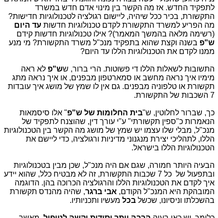
לתפקיד החדש. אז מה הקשר בין מינוי אדם חדש במשרד
התקשורת, בכיר ככל שיהיה, ליישום רגולציה לטכנולוגיות חדישות?
מה הפריע למשרד התקשורת לקדם טכנולוגיות חדשות
עד היום
(רשימה מלאה בהמשך המאמר)? אילו טכנולוגיות חדשות קידם
ש"פ
בשנה וקצת שהוא בתפקיד מנכ"ל משרד התקשורת? מי מנע
ממנו לקדם את הטכנולוגיות הללו עד היום?
התשובות לשאלות הללו די פשוטות. הרי ברור, ש
ש"פ
לא ראה
מימיו איך נראה מחשב או סמארטפון מבפנים, או איך נראה מתג
תקשורת או טלפוניה מבפנים. גם אין לו שמץ של מושג איך עובדות
7 השכבות של התקשורת.
כך, שברור לחלוטין, ש"
בית החלומות של ש"פ
" אלו סיסמאות
הנאמרות כ"ספין תקשורתי" ע"י עורך דין, שהוצנח לתפקיד של
מנכ"ל, מבלי שלו עצמו יש שמץ של מושג מה הקשר בין הטכנולוגיות
הללו, לתהליכי יצירת מנגנוני מדיניות ורגולציה, כדי ליישם את
הטכנולוגיות הללו בישראל.
הבעיה היותר חמורה, שגם אם היה מנכ"ל, שכן מבין בטכנולוגיות
ובתפעול של כל 7 שכבות התקשורת, זה לא מבטיח כלל, שהוא יידע
איך לקדם את הטכנולוגיות הללו והרגולציה הכרוכה בהן. הדוגמה
המובהקת היא המנכ"ל הקודם,
אבי ברגר
, שהיה מהנדס תקשורת
בהשכלתו וניסיונו, שכשל
בכל
מעשיו ותכניותיו.
כלומר, יש כאן בעיה
הרבה יותר יסודית וקשה לטיפול
, מאשר