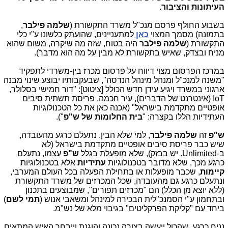
העיתונות והציבור.
בשבוע החולף פרסם מנכ"ל משרד התקשורת (
שלמה פילבר
,
בתמונה) מסמך המצוי
כאן
למתעניינים, שהועתק כלשונו ע"י כלי
התקשורת (
שלמה פילבר
היה בטוח, שזה מה שיקרה, משום שהוא
מניח ובצדק, שאיש בתקשורת לא מבין על מה הוא מדבר).
במרכז הפרסום מצוי דיווח על פרסום מכרז בין-משרדי לתפקיד
"משנה למנכ"ל ומנהל מינהל הנדסה", שבעקבותיו יבוצע שינוי מבנה
ארגוני במשרד ויגיע עידן חדש הכולל [ציטוט]: "דור חמישי בסלולר,
IoT
(אינטרנט של הדברים), עיר חכמה, פריסת תשתית סיבים
אופטיים מתקדמת בישראל" (אכנה כאן את כל הטכנולוגיות
העתידיות הללו בקצרה: "
בית החלומות של ש"פ
").
ש"פ
זה
שלמה פילבר
, למי שלא הבין. נתעלם כרגע מהעובדה,
שיש כבר פריסת סיבים אופטיים מתקדמת בישראל (לא
ב-
Unlimited
. יש בבזק), שלא מופעלת בגלל
ש"פ
עצמו, נתעלם
כרגע מכך, שלא מדובר בטכנולוגיות
עתידיות
אלא בטכנולוגיות
קיימות
, שכבר מופעלות או בתחילת הפעלה בכל העולם המערבי,
ונתעלם כרגע גם מהעובדה, שכל המכרזים של משרד התקשורת
(ללא יוצא מן הכלל) הם "מכרזים תפורים", שמבוצעים בתכנון
ובתחמון ע"י הסמנכ"לית הבכירה למינהל ומשאבי אנוש (
תמי לשם
)
ביחד עם "קליקת הפרקליטים" בגיבוי מלא של נש"מ.
נניח כרגע, שהכול ייעשה בצורה נכונה והוגנת וייבחר האיש המתאים