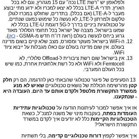
ולפלאפון יש "רשת
LTE
נכה" עם 15 מגהרץ, וגם לא בכל
הארץ. תדרי
LTE-A
בכלל לא יצאו למכרז ולא ידוע מתי יבוצע
מעבר ל-
LTE-A
(אם בכלל). בתדרים, שחולקו במכרז לגולן
טלקום ולמרתון ל-
,LTE
לא נעשה כל שימוש כמעט שנתיים.
על טכנולוגיות ביניים בדרך ל-
5G
דוגמת
LTE-U
בכלל לא
שמעו בישראל. מצבה של ישראל בכל תחומי הסלולר מאוד
גרוע ביחס לנעשה בעולם (ראה דו"ח חדש מ-GSMA -
כאן
).
ה-
WiFi
בישראל מעוקר ומסורס, מצב שלא קיים בשום מדינה
בעולם. אין שום מדינה בעולם עם כאלו מגבלות על ייבוא ציוד
.
WiFi
אין בישראל שום רשת ציבורית ל-
Offload
סלולרי, לא
Femtocell
ולא
WiFi
ולא כל רשת אלחוטית אחרת, כמו שיש
בכל העולם המערבי.
13 הסעיפים של פיגור טכנולוגי שהבאתי כאן להדגמה, הם רק
חלק
קטן
מהרשימה הכוללת של נושאים טכנולוגיים
שאיש לא מנע
ממשרד התקשורת מלטפל ולקדם אותם עד היום. העובדה היא
- שנתקענו.
אז איך אפשר למכור לעיתונות הודעה על
טכנולוגיות עתידיות
העומדות בפתח,
בעקבות מינוי של משנה למנכ"ל, כשאת
הטכנולוגיות הקיימות
כלל לא יודעים איך לקדם במשרד
התקשורת הישראלי?
איך אפשר לקפוץ
דורות טכנולוגיים קדימה
, בלי תשתיות