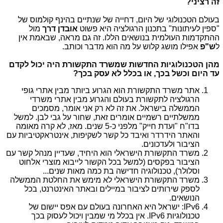
זה רציני?
בעולם הטכנולוגי של היום, דחייה של שנתיים בהינף קולמוס של
"ספין לעיתונות" בתכנון הרגולציה היא פשוט
אובדן דרך
מול
ההתקדמות העולמית בנושאים הללו. זה גם מראה, שבאמת אין
ל
ש"פ
אפילו מושג קלוש על מה הוא מדבר וכותב.
מהן הטכנולוגיות החדשות שמשרד התקשורת היה יכול לקדם
עד היום וכשל בכך, או בכלל לא עסק בכך?
אתר משרד התקשורת הוא הגרוע ביותר מבין אתרי גופי
הרגולציה לתקשורת בעולם והגרוע מבין אתרי משרדי
הממשלה בישראל. את זה לא רק אני אומר, מסמכים
ממשלתיים רשמיים אומרים זאת, שחור על גבי לבן. למשל
בדו"ח "ועדת חייק" מלפני כ-5 שנים. מאז, לא קרה מאומה
והאתר הידרדר ואיבד כל קשר לשקיפות, אינטראקטיביות עם
הציבור ולעדכונים.
משרד התקשורת הישראלי הוא היחיד, שעדיין מנהל קשר עם
הציבור בפקסים (למשל בכל הקשור לייבוא מוצרי אלחוט
וסלולר), טכנולוגיה חדישה בת כמה מאות שנים...
משרד התקשורת הישראלי לא מימש את החלטת הממשלה
לספק שירותים לציבור במיילים ובאתר האינטרנט, בכל
הנושאים.
IPv6
: ישראל היא האחרונה בעולם עם אפס יישום של
טכנולוגיות
IPv6
. אין בכלל מי שמבין ויכול לעסוק בכך