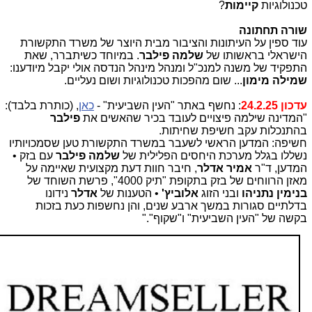
טכנולוגיות
קיימות
?
שורה תחתונה
עוד ספין על העיתונות והציבור מבית היוצר של משרד התקשורת
הישראלי בראשותו של
שלמה פילבר
. במיוחד כשיתברר, שאת
התפקיד של משנה למנכ"ל ומנהל מינהל הנדסה אולי יקבל מיודענו:
שמילה מימון
... שום מהפכות טכנולוגיות ושום נעליים.
עדכון 24.2.25
: נחשף באתר "העין השביעית" -
כאן
, (כותרת בלבד):
"המדינה שילמה פיצויים לעובד בכיר שהאשים את
פילבר
בהתנכלות עקב חשיפת שחיתות.
חשיפה: המדען הראשי לשעבר במשרד התקשורת טען שסמכויותיו
נשללו בגלל מערכת היחסים הפלילית של
שלמה פילבר
עם בזק •
המדען, ד"ר
אמיר אדלר
, חיבר חוות דעת מקצועית שאיימה על
מאזן הרווחים של בזק בתקופת "תיק 4000", פרשת השוחד של
בנימין נתניהו
ובני הזוג
אלוביץ'
• הטענות של
אדלר
נידונו
בדלתיים סגורות במשך ארבע שנים, והן נחשפות כעת בזכות
בקשה של "העין השביעית" ו"שקוף"."