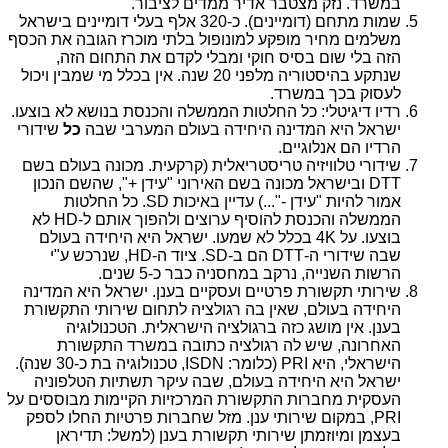
במשרד. נזק מצטבר אדיר ממדים לציבור.
שמות מתחם (דומיינים). כ-320 אלף בעלי דומיינים בישראל
משלמים מחיר מופקע למונופול בלתי מוכרז הגובה את הכסף
הזה בלי שום בסיס חוקי ומבלי לקדם את התחום הזה,
שנתקע בהיסטוריה מלפני 20 שנה. אין בכלל מי שמבין ויכול
לעסוק בכך במשרד.
רדיו דיגיטלי: כל החלטות הממשלה והכנסת בנושא לא בוצעו.
ישראל היא המדינה היחידה בעולם המערבי שבה
כל
שידורי
הרדיו הם אנלוגיים.
שידורי טלוויזיה טריסטריאלית (קרקעית. מכונה בעולם בשם
DTT
ובישראל מכונה בשם האירוני "עידן +", שהשם הנכון
אמור להיות "עידן -"...) עדיין באיכות
SD
. כל החלטות
הממשלה והכנסת להוסיף ערוצים ולהפוך אותם ל-
HD
לא
בוצעו. על
4K
בכלל לא שמעו. ישראל היא היחידה בעולם
שבה שידורי ה-
DTT
הם ב-
SD
. ציוד ה-
HD
, שנרכש ע"י
הרשות השנייה, נרקב במחסניה כבר כ-5 שנים.
שירותי תקשורת פרטיים ועסקיים בענן. ישראל היא המדינה
היחידה בעולם, שאין בה רגולציה לתחום שירותי התקשורת
בענן. אין מושג כזה ברגולציה הישראלית. הטכנולוגיה
האחרונה, שיש לה רגולציה כתובה במשרד התקשורת
הישראלי, היא
PRI
(כלומר:
ISDN
, טכנולוגיה בת כ-30 שנה).
ישראל היא היחידה בעולם, שבה עיקר תשתיות הטלפוניה
העסקית מחברות התקשורת המרכזיות הקיימות מבוססים על
PRI
, במקום שירותי ענן. מזל שחברות פרטיות החלו לספק
בעצמן ומיוזמתן שירותי תקשורת בענן (למשל: תדיראן