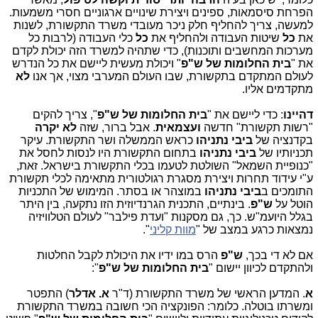
הפרחת סיסמאות, ספינים ויצירת שינויים ארגוניים חסרי משמעות.
למעשה, צריך להחליף חלק ניכר מעובדי משרד התקשורת, לשנות
את
כל
שיטות העבודה ולהחליף את
כל
כלי העבודה (לרבות כל
מערכות המחשבים ותוכנות), כדי שתהיה למשרד הזה יכולת לקדם
את "
בית החלומות של ש"פ
" ויכולת מעשית ליישם את כל הנדרש
לעולם המתקדם בתקשורת, שבו העולם המערבי מצוי, אך אנו
לא
מתקדמים אליו.
דהיינו
: כדי ליישם את "
בית החלומות של ש"פ
", צריך להקים
"רשות תקשורת" חדשה
ועצמאית
. אבל ברור, שזה
לא יקרה
בקדנציה של
ביבי נתניהו
כראש הממשלה ושר התקשורת. עיקר
תכניותיו של
ביבי נתניהו
בתחום התקשורת היו לנסות לחסל את
"כנופיית השמאל" השולטת לטעמו בכלי התקשורת בישראל. זאת,
ע"י עידוד תחרות ויצירת מסגרת רגולטורית מתאימה לכלי תקשורת
התומכים ב
ביבי
נתניהו
במוצהר או בסתר. המימוש של התכניות
הוטל על
ש"פ
. בינתיים, התכנית הגרנדיוזית הזו נתקעה, בין היתר
בגלל היועמ"ש. כך, גם מסקנות "ועדת פילבר" לעולם הטלוויזיה
נמצאות כרגע במצב של "
מוות קליני
".
אם לא די בכך,
ש"פ
הרס במו ידיו את היכולת לקבל החלטות
ולהתקדם לכיוון יישום "
בית החלומות של ש"פ
":
א
. המדען הראשי של משרד התקשורת (ד"ר
א. אדלר
) התפטר
ומשרתו בוטלה. כלומר: הפונקציה הכי חשובה במשרד התקשורת