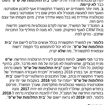
לקידום טכנולוגיות עתידיות וליישום "
בית החלומות של ש"פ
" פשוט
כבר
לא קיימת
.
ב
. מזה יותר משנתיים יש במשרד התקשורת אגף לתכנון אסטרטגי.
האגף הזה למעשה מנוטרל ולא הפיק שום נייר אסטרטגי בשום
טכנולוגיה עתידית (או בכל נושא עתידני אחר), מיום הקמתו ועד עצם
היום הזה.
ג
. המנמ"ר של המשרד, שרצה לקדם טכנולוגיות מיחשוב חדשות
(כולל
CRM
לאגף הפיקוח), פוטר, לא מונה לו מחליף וכל התכניות
שתכנן - נזרקו לפח.
כלומר
: אין למשרד התקשורת בכלל אנשים וכלים ליישם את "
בית
החלומות של ש"פ
". זה לא יכול להתממש בלי הקמת "רשות
עצמאית לתקשורת", מה
שלא
יקרה.
והדבר
הכי חשוב
: לוחות הזמנים ליצירת הרגולציה החדשה.
ש"פ
מניח (ובצדק), שהעיתונות לא מבינה על מה הוא מדבר, ולכן, בהינף
קולמוס, כל הלו"ז של יישום
"בית החלומות של ש"פ
" פשוט נדחה
בשנתיים. אך במרץ 2016 במסגרת "תכנית העבודה השנתית" של
משרד התקשורת נכתב, שכל התכנונים הרגולטוריים ליישום "
בית
החלומות של ש"פ
" ייגמרו עד סוף
2016
. בעקבות שני ימי עיון
אסטרטגיה בנושאי טכנולוגיות מתקדמות, שערך המשרד, פורסם
בחודש הקודם, שהלו"ז להכנת הרגולציה הזו יהיה
2017
. והנה
בהודעה החדשה של המנכ"ל, הלו"ז להכנת הרגולציה נדחה ל-
2018
.
כלומר, לפני
2019
לא נראה יישום של "
בית החלומות של ש"פ
".