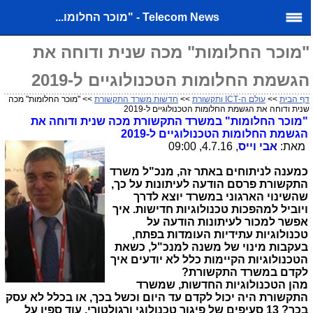
Telecom News - "מוכר החלומו...
"מוכר החלומות" מכה שנית ודוחה את
הגשמת החלומות הטכנולוגיים ל-2019
דף הבית
>>
עולם ה-ICT ותקשורת
>>
חדשות משרד התקשורת
>> "מוכר החלומות" מכה
שנית ודוחה את הגשמת החלומות הטכנולוגיים ל-2019
"מוכר החלומות" במשרד התקשורת מכה שנית ודוחה את
הגשמת החלומות הטכנולוגיים ל-2019
מאת:
אבי וייס
, 4.7.16, 09:00
כמענה לניתוחים באתר זה, מנכ"ל משרד
התקשורת פרסם הודעה לעיתונות על כך,
שהשינוי הארגוני במשרד יוצא לדרך
ויוביל למהפכות טכנולוגיות חדישות. איך
אפשר למכור לעיתונות הודעה על
טכנולוגיות עתידיות העומדות בפתח,
בעקבות מינוי של משנה למנכ"ל, כשאת
הטכנולוגיות הקיימות כלל לא יודעים איך
לקדם במשרד התקשורת?
מהן הטכנולוגיות החדשות, שמשרד
התקשורת היה יכול לקדם עד היום וכשל בכך, או בכלל לא עסק
בכך?
13 סעיפים של פיגור טכנולוגי ורגולטורי. עוד ספין על