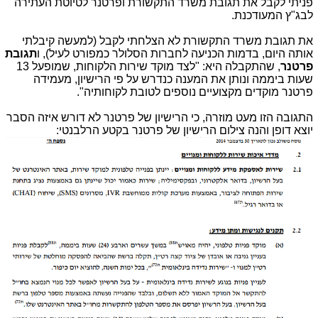
פניתי לקבל את תגובת משרד התקשורת ופרטנר לטיוטת העתירה
לבג"ץ המעודכנת.
את תגובת משרד התקשורת לא הצלחתי לקבל (למעשה קיבלתי
אותה היום, בדמות הכניעה לחברות הסלולר כמפורט לעיל), ו
תגובת
פרטנר
, שהתקבלה היא: "לצד מוקד שירות הלקוחות, שמופעל 13
שעות ביממה ונותן את המענה כנדרש על פי הרישיון, מעמידה
פרטנר מוקדים מקצועיים נוספים לטובת לקוחותיה".
התגובה הזו מעט מוזרה, כי הרישיון של פרטנר לא דורש איזה הסבר
יוצא דופן והנה צילום הרישיון של פרטנר בקטע הרלבנטי: