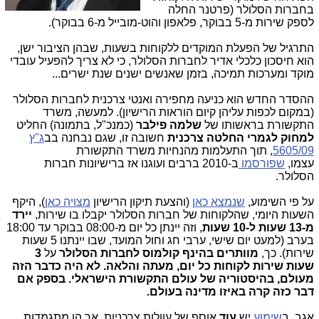
בחברות הסלולר (פרטנר החלה
לספק שירות מ-5 בבוקר, פלאפון והוט-מובייל מ-6 בבוקר).
התרגיל של הפעלת המוקדים ללקוחות בשעות, שבהן הציבור ישן,
הוא חיסכון כלכלי אדיר לחברות הסלולר, כי לא צריך להפעיל עובדי
מוקד ומערכות תמיכה, בזמן שאנשים ישנים שנת ישרים...
ההסדר החדש הוא כניעה מחפירה ואנטי צרכנית לחברות הסלולר
(במקום לכפות עליהן קיום הוראות הרישיון). למעשה, משרד
התקשורת בראשותו של
שלמה פילבר
(כמנכ"ל, בתמונה) החליט
למחוק לגמרי
החלטה צרכנית
חשובה זו, שגם נבחנה ב
ב
ג"ץ
5605/09
,
תוך התעלמות מהנחיות משרד התקשורת
עצמו,
שפורסמו
ב-2010 ברבים ועוגנו אז ברישיונות חברות
הסלולר.
על פי השימוע,
שנמצא כאן
(והצעת תיקון הרישיון
מצויה כאן
), היקף
השעות היומי, שהלקוחות של חברות הסלולר יקבלו בו שירות,
יירד
מ-13 שעות ל-10 שעות
, וזה יינתן כל יום מ-08:00 בבוקר עד 18:00
בערב (למעט יום שישי, ערבי חג וחול המועד, שבו יינתנו 5 שעות
שירות). כך,
מוותרים בהינף קולמוס לחברות הסלולר
על
3
שעות שירות לקוחות כל יום, מעתה והלאה. לא היה כדבר הזה
מעולם, בהיסטוריה של עולם התקשורת הישראלי. בספק אם
דבר כזה קרה באיזו מדינה בעולם.
אגב, ב
שימוע
יש
עוד
אוסף של עוולות צרכניות, אך הן מתגמדות