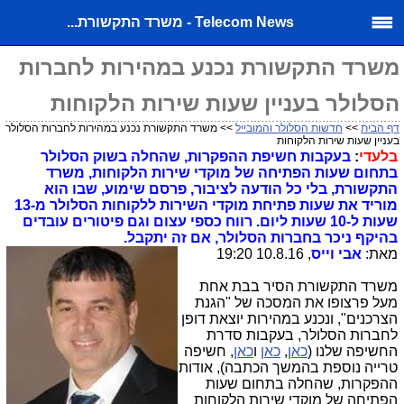
Telecom News - משרד התקשורת...
משרד התקשורת נכנע במהירות לחברות
הסלולר בעניין שעות שירות הלקוחות
דף הבית
>>
חדשות הסלולר והמובייל
>> משרד התקשורת נכנע במהירות לחברות הסלולר
בעניין שעות שירות הלקוחות
בלעדי
:
בעקבות חשיפת ההפקרות, שהחלה בשוק הסלולר
בתחום שעות הפתיחה של מוקדי שירות הלקוחות, משרד
התקשורת, בלי כל הודעה לציבור, פרסם שימוע, שבו הוא
מוריד את שעות פתיחת מוקדי השירות ללקוחות הסלולר מ-13
שעות ל-10 שעות ליום.
רווח כספי עצום וגם פיטורים עובדים
בהיקף ניכר בחברות הסלולר, אם זה יתקבל.
מאת:
אבי וייס
, 10.8.16 19:20
משרד התקשורת הסיר בבת אחת
מעל פרצופו את המסכה של "הגנת
הצרכנים", ונכנע במהירות יוצאת דופן
לחברות הסלולר, בעקבות סדרת
החשיפה שלנו (
כאן
,
כאן
ו
כאן
, חשיפה
טרייה נוספת בהמשך הכתבה), אודות
ההפקרות, שהחלה בתחום שעות
הפתיחה של מוקדי שירות הלקוחות