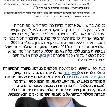
כלומר, ברישיון של פרטנר, בדיוק כמו ביתר רישיונות חברות
הסלולר, אין שום דבר חוץ מ"
מוקד פניות טלפוני
". אין כאן שום
היתר לשנות זאת, ל"מוקד פיננסי" או "מוקד Data", או לכל שם
והמצאה אחרת, כדמיון היצירתי של פרטנר, שרוצה לחסוך כסף על
חשבון השירות ללקוחותיה. זה בדיוק מה שנדון בבג"ץ ב-2009
והוכרע והסתיים כבר ב-2010 -
שכל המוקדים הטלפוניים יפעלו
13 שעות ביום, ללא כל יוצא מן הכלל.
פרטנר החליטה, שהיא
יכולה לצפצף על זה (וכבר הסברנו
כאן
ו
כאן
, למה אפשר היום
"לצפצף על הכל").
כעת, כפי שחשפנו כאן למעלה,
הקלפים נטרפו. משרד התקשורת
החליט להיכנע ל
טייקונים
אפילו יותר ממה שהם ביקשו,
במקום לדאוג לצרכנים
. להוריד במכה אחת את שעות פתיחת
המוקדים מ-13 שעות ל-10 שעות, זה המון כסף, שייחסך
לחברות הסלולר, לרבות הורדת כמות העובדים הרבים
העוסקים במתן שירות לקוחות. אלפי עובדים יפוטרו בכלל
חברות הסלולר בישראל בעקבות השימוע - אם הוא ימומש.