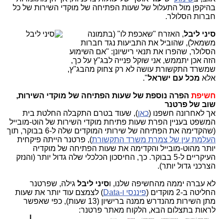
בהיקפן מול התעלול של שעות הפתיחה של מוקדי השירות של כל
חברות הסלולר.
סיני ליבל
, האז
רח "שאכפת לו" (בתמונה
משמאל), שהוביל את התביעות נגד חברות
הסלולר, שהפרו את תנאי רישיונן: "אם השימוע
הזה אכן יתממש, אני שוקל פנייה לבג"ץ על כך,
שמשרד התקשורת עושה לא רק צחוק מהבג"ץ,
אלא
מכל עם ישראל
".
חשיפת
הפרה נוספת של שעות הפתיחה של מוקדי השירות,
שוב של פרטנר
אך לאחרונה חשפנו (
כאן
), שעוד בטרם התקבלה החלטת בית
המשפט בעניין הפרת שעות פתיחת מוקדי השירות של הוט-מובייל
(שהקדימה את הפתיחה של שירותי המוקדים שלה ל-6 בבוקר, תוך
העלמת עין של צמרת משרד התקשורת
), פרטנר הייתה פיקחית
יותר מהוט-מובייל והקדימה את שעות הפתיחה של מוקדיה
העיקריים ל-5 בבוקר. כך, החיסכון הכלכלי שלה גדול יותר (והנזק
הצרכני גדול יותר).
לא עברה יממה מהחשיפה שלנו, ו
סיני ליבל
גילה, שפרטנר
החליטה ב-2 מוקדים (
פיננסי ו-Data
) לצמצם עוד יותר את שעות
מתן השירות מהנדרש ממנה ברישיון (13 שעות), כפי שאפשר
לראות בתצלום הבא, הלקוח מאתר פרטנר: