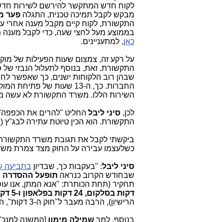
לקוח חדש המתקשר להירשם לשירות חדש וב
מבקש לקבל תמיכה טכנית, התגלה
פער מ
התקשורת, לקוח קיים מקבל מענה אחרי עשר
בממוצע מעל לחצי שעה, כדי לקבל מענה מ
כאן
, למתעניינים.
על רקע זה, צמצום שעות הפעילות של מוקד
שבהן רוב הלקוחות ישנים, כך שאפשר לחס
השירות הללו. משרד התקשורת לא עשה מאו
לכן,
סיני ליבל
החליט "להרים את הכפפה" 
התקשורת. הוא הכין טיוטת עתירה לבג"ץ (
נ
ביקשתי לקבל את תגובת משרד התקשורת לט
כשלעצמו עבירה על החוק מצד צמרת מש
סיני ליבל
: "בעקבות כך, שבדיון
בתביעה שע
שבחודש הקרוב כנראה
תופעל ההסדרה 
תחקיר (תחת הכותרת: "אנא המתן, אנו ע
דקות בסלקום, 24 דקות בפלאפון ו-5 דקות בפרטנר
הרישיון), הרבה מעבר ל"חוק ה-3 דקות", העברתי לשר התקשורת, למנכ"ל, ליועצת המשפטית את טיוטת העתירה שלי.
בנוסף, למר
שמילה מימון
[המשנה
למנכ"