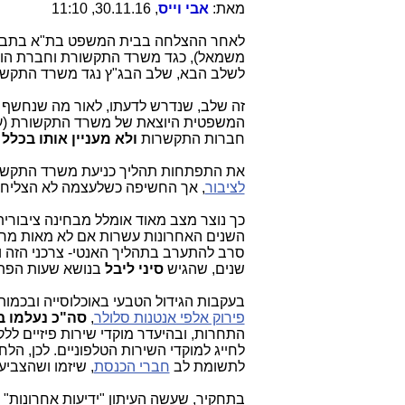
מאת:
אבי וייס
, 30.11.16, 11:10
לאחר ההצלחה בבית המשפט בת"א בתבי
משמאל), כגד משרד התקשורת וחברת הוט 
לשלב הבא, שלב הבג"ץ נגד משרד התקשור
זה שלב, שנדרש לדעתו, לאור מה שנחשף
המשפטית היוצאת של משרד התקשורת (ע
חברות התקשרות
ולא מעניין אותו בכלל 
את התפתחות תהליך כניעת משרד התקשור
לציבור
, אך החשיפה כשלעצמה לא הצליחה
השנים האחרונות עשרות אם לא מאות מרכז
סרב להתערב בתהליך האנטי- צרכני הזה ו
שנים, שהגיש
סיני ליבל
בנושא שעות הפתי
בעקבות הגידול הטבעי באוכלוסייה ובכמו
פירוק אלפי אנטנות סלולר
,
סה"כ נעלמו בשנתי
התחרות, ובהיעדר מוקדי שירות פיזיים לל
לחייג למוקדי השירות הטלפוניים. לכן, הלח
לתשומת לב
חברי הכנסת
, שיזמו ושהצביע
בתחקיר, שעשה העיתון "ידיעות אחרונות" 