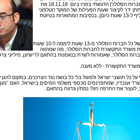
הצמצום בשעות הפעילות של המוקדים בחברות הסלולר] הדגשתי בפניו ביום 18.11.16 את
תן ידך לקיצור שעות הפעילות של המוקד הטלפוני
של חברות הסלולר ל-10 שעות ביממה (חליף ל-13 שעות כיום), בנסיבות המתוארות בטיוטת
האם קיצור שעות הפעלת המוקד הטלפוני של כל חברות הסלולר מ-13 שעות ליממה ל-10 שעות
ת משרד התקשורת לחברות הסלולר, מה שמהווה
רות הסלולר, שאמורות לשרת בנאמנות בהתאם לרישיונן, מיליוני צרכ
שרד התקשורת - ללא מענה.
 כל תושבי ישראל ולפעול בלי כל בושה נגד הצרכנים, במקום להגן 
ד ועובדיו, שמתפרנסים מכספי משלמי המיסים בישראל. האם "מגן 
ץ, לעצור את החרפה הזו? נמתין ונדווח בהתאם.