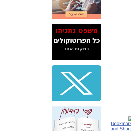
2" על תעלולי השר
משה כחלון -
כאן
המשך חשיפת הבלוף
ששמו "מהפיכת
הסלולר" ואיך מסרסים
את הנתונים לציבור -
כאן
סיכום ביקור בסיליקון
ואלי - למה 3 הגדולות
משקיעות ומפתחות
באותם תחומים -
כאן
שלמה פילבר (עד
לאחרונה מנכ"ל משרד
התקשורת) - עד
מדינה? הצחקתם
אותי! -
כאן
"יש אפליה בחקירה"?
חשיפה: למה השר
משה כחלון לא נחקר
עד היום? -
כאן