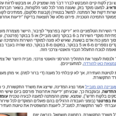
ין לקוח קיים המבקש לברר דבר מה שמציק לו, או מבקש לדווח על 
דאיג
. למעט מוקד בזק, שעונה מהר לכל סוגי הלקוחות, בשאר חברות
ות דקות של המתנה. למשל בנטוויז'ן (קבוצת סלקום), ממתינים לקו
מוקד התמיכה הטכנית. פירוט מלא של תוצאות בדיקת "ידיעות אחרונ
י השירות הטלפוניים היא "יריקה בפרצוף" לציבור, היישר מצמרת מש
התקשורת. זאת, בנוסף לתעלול הנבזי של פתיחת מוקדי השירות ב-6 בבוקר (הוט מובייל) או 5
וך המון כוח אדם בשעות, שאיש לא פונה למוקדי השירות והתמיכה ש
החברות. כך, ה-13 שעות של פתיחת המוקדים נספרים מ-6 או 5 בבוקר, במקום מ-8 בבוקר, כמו ש
מה לנוכח התעלול הנבזי והאנטי-צרכני הזה.
ולנסות לעצור את התהליך ההרסני והאנטי צרכני, מבית היוצר של צ
מצאת כאן להורדה
, למתעניינים).
יוטת העתירה, אך לא קיבלתי כל מענה (די ברור למה). אי מתן מענ
רד התקשורת.
ניינה הוט מובייל
אמר נציג המדינה, שייצג את משרד התקשורת, כי נ
החדשה
, ובעקבות כך, שבעיתון 'ידיעות אחרונות' פורסם ביום שישי ה
וסקים בלקוח חדש"), שמצא, שזמן ההמתנה למענה לבעיה טכנית
(בזמני העבודה הרגילים בהם פועלים המוקדים לכל שירות
ל משרד התקשורת, בתמונה משמאל, כנראה יוזם