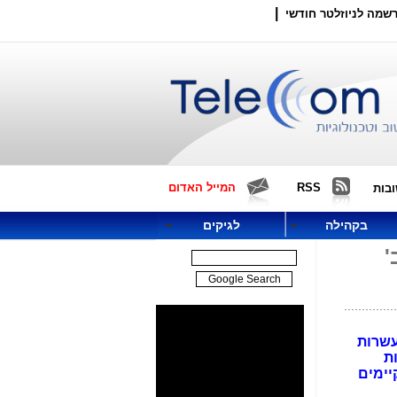
|
שמה לניוזלטר חודשי
RSS
המייל האדום
בות
בקהילה
לגיקים
'
עשרות
ת
ות קיימים