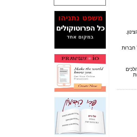
שנתנו לסלקום? -
כאן
המסמכים בנושא בזק-
Yes (תיק 4000)
מוכיחים "תפירת תיק"
לאיש הלא נכון! -
כאן
עובדות ומסמכים
המוסתרים מהציבור:
האם ביבי כשר
תקשורת עזר לקב'
בזק? -
כאן
מה מקור ה-Fake
News שהביא לתפירת
תיק לביבי והעלמת
החשודים הנכונים -
כאן
אחת הרגליים של "תיק
4000 התפור"
התמוטטה היום
בניצחון (כפול) של בזק
-
כאן
איך כתבות מפנקות