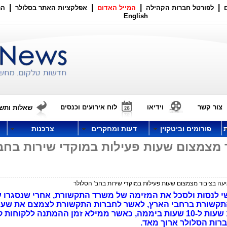
|
|
|
|
לפורטל חברות הקהילה
המייל האדום
אפלקציות האתר בסלולר
הר
English
צור קשר
וידיאו
לוח אירועים וכנסים
שאלות ותשו
פורומים וביטקוין
דעות ומחקרים
צרכנות
ור מצמצום שעות פעילות במוקדי שירות בחב
גיעה בציבור מצמצום שעות פעילות במוקדי שירות בחב' הסלולר
ישי לנסות ולסכל את המזימה של משרד התקשורת, אחרי שנסגרו 
התקשורת ברחבי הארץ, לאשר לחברות התקשורת לצמצם את שעו
הפעילות של המוקדים הטלפוניים מ-13 שעות ל-10 שעות ביממה, כאשר ממילא זמן ההמתנה ללקוח
ברות הסלולר ארוך מאד.