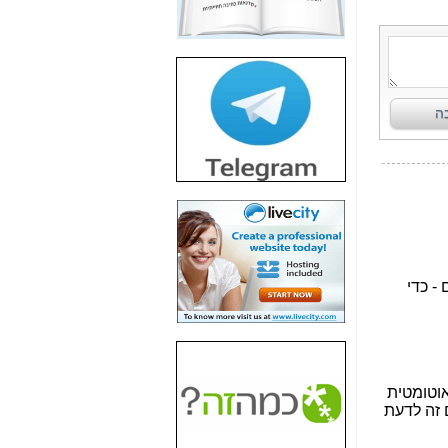
חשיפת חשד לשחיתות
הדומה לזו של "תיק
4000" אך בתחום
הסלולר -
כאן
חשיפת מה שלא
רוצים שתדעו בעניין
פריסת אנלימיטד
(בניחוח בלתי נסבל) -
כאן
חשיפה: איוב קרא
אישר לקבוצת סלקום
בדיוק מה שביבי אישר
ל-Yes ולבזק -
כאן
האם השר איוב קרא
היה צריך בכלל לחתום
על האישור, שנתן
לקבוצת סלקום? -
כאן
האם ביבי וקרא קבלו
בכלל תמורה עבור
ההטבות הרגולטוריות