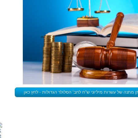
 מתנה של עשרות מיליוני ש"ח לחב' הסלולר הגדולות - לחץ כאן