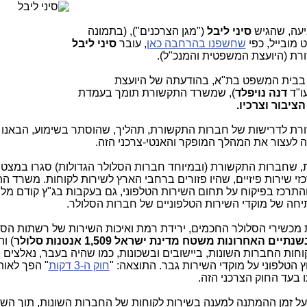
עה, שהגיש
סיני ליבל
("מגן הצרכנים"), (בתמונה
מובייל, כפי
שחשפנו בהרחבה כאן
, עובר
סיני ליבל
ת (היועצת המשפטית והמנכ"ל).
 בבית המשפט בת"א, בהודעתה של היועצת
ו"ד
דנה
נויפלד
), שמשרד התקשורת תומך בעמדת
הציבור וצרכיו.
ת לדרישות של חברות התקשורת, תהליך, שהוסתר בשימוע, הבאנו
 לעצור את המהלך המופקר והאנטי-צרכני הזה.
י שירות פיזיים, שהיו פזורים ברחבי הארץ לשירות לקוחות. משרד ה
התרכז בפיקוח על תחום השירות הטלפוני, גם בעקבות בג"ץ קודם מלפ
חה של מוקדי השירות הטלפוניים של חברות הסלולר.
ת מכשירי הסלולר החכמים, ירידת רמת ואיכות השירות של רשתות הסל
ים האחרונות משטח מדינת ישראל 1,509 אנטנות סלולר
) ו
קוחות החברות השונות, ביישובים ובשכונות, כמו שהיה בעבר, נאלצים 
ץ הטלפוני על מוקדי השירות גבר. התוצאה: "
חוק ה-3 דקות
" הפך לאות
ו בעד החוק הצרכני הזה.
על זמן ההמתנה למענה בשירות לקוחות של החברות השונות, תוך השוו