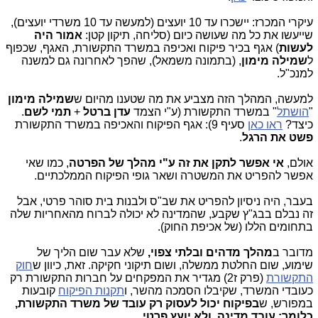
עיקרי המכרז: יישכרו עד 10 יועצים (למעשה עד 10 משרדי יועצים),
שייעשו את כל מה שעושה כיום (סליחה, תיקון קטן:
אמור היה
לעשות
) אגף בכיר פיקוח ואכיפה במשרד התקשורת, האגף, שכפוף
ל
שמילה מימון
, (בתמונה משמאל), שהפך לאחרונה גם למשנה
למנכ"ל.
למעשה, המהלך הזה מצביע את מה שטענו מהיום ש
שמילה
מימון
"
הושתל
" במשרד התקשורת (ע"י הצמד
עדן ברטל
+
תמי לשם
.
כיצד?
ראו כאן
סעיף 9): אגף הפיקוח והאכיפה במשרד התקשורת
פשט את הרגל
.
אולם,
אי אפשר לתקן את זה ע"י מהלך של הפרטה
, כמו שאי
אפשר להפריט את המשטרה ושאר גופי הפיקוח הממלכתיים.
בעבר, היה ניסיון להפריט את שב"ס ולבנות בית סוהר פרטי, אבל
זה נבלם בבג"ץ שקבע, שהמדינה לא יכולה לברוח מהאחריות שלה
בתחומים הללו (של אכיפת החוק).
מדובר ב
מהלך מדהים ובלתי צפוי,
שלא עבר שום הליך של
שימוע, שום החלטת ממשלה, ושום תיקוני חקיקה. זאת, כיוון ש
חוק
התקשורת
(פרק ז2) מגדיר את המפקחים על חברות התקשורת רק
כעובדי המשרד, שקיבלו הסמכה מהשר, ו
תקנות הפיקוח
קובעות
במפורש, ש
בפיקוח יכול לעסוק רק עובד של משרד התקשורת,
כלומר: עובד מדינה. ולא יועץ פרטי.