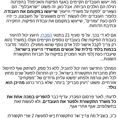
מה ייעשו העובדים הקיימים באגף הפיקוח והאכיפה? בהפרטה
רגילה הם הולכים הביתה. אבל כאן, זה פשוט "ישראבלוף". הם
נשארים "לפקח על משרדי הייעוץ"
שייעשו במקומם את העבודה
.
כלומר: העובדים יחלו לעשות "חיים משוגעים" על חשבוננו, כי יהיו
להם כעת "עוזרים", שייעשו במקומם את עבודת הפיקוח, החקירה
וכתיבת הדוחות.
אם לא די בכך, על פי סעיף 21 בתנאי
המכרז
, היועץ יכול להיעזר
בעבודת הפיקוח שלו בעובדים נוספים הקיימים אצלו במשרד (הוא
רק צריך לקבל אישור לכל אדם נוסף שהוא מפעיל). כלומר: מדובר
בכמות בלתי נדלית של אנשים ממשרדי הייעוץ בישראל
,
שיעבדו כעת (לפי תנאי המכרז) בפיקוח על חברות התקשורת
השונות...
המהלך החדשני הזה יכול להוביל, ללא כל ספק, לשיתוק ואף לחיסול
חלק מחברות התקשורת בישראל, כי הן התרגלו לפעול שנים מחוץ
לכל חוק ונורמה ולפתע יפשטו עליהן גדודים של "מפקחים"
אזרחיים. פשוט "רעיון מבריק" ביותר, שלא ברור כרגע
מהיכן הוא
נולד.
לדעתי, לאור פרסום המכרז, עדיף כבר
להפריט במכה אחת את
כל משרד התקשורת ולפטר את העובדים
, ולא לעשות זאת
בתשלומים, אגף אחרי אגף.
כ"כ, בשביל מה צריך שר התקשורת (יש למעשה 2 שרי תקשורת: