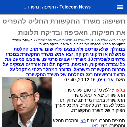
Telecom News - חשיפה: משרד ...
חשיפה: משרד התקשורת החליט להפריט
את הפיקוח, האכיפה ובדיקת תלונות
דף הבית
>>
עולם ה-ICT ותקשורת
>>
חדשות משרד התקשורת
>> חשיפה: משרד
התקשורת החליט להפריט את הפיקוח, האכיפה ובדיקת תלונות
במהלך, שלא פורסם ולא בוצעו עליו שום שימוע, החלטת
ממשלה או תיקוני חקיקה, יצא אמש משרד התקשורת במכרז
מדהים לשכירת 10 משרדי יועצים פרטיים, שיבצעו כמעט את
כל עבודת הפיקוח, האכיפה, בדיקת תלונות אזרחים ועסקים על
חברות התקשורת בישראל. מדובר במהלך בלתי מתקבל על
הדעת ובפשיטת רגל מוחלטת של משרד התקשורת.
מאת:
אבי וייס
, 20.12.16, 07:40
בלעדי
: ללא כל פרסום של משרד
התקשורת, יצא אתמול משרד
התקשורת ב
מכרז
מדהים, שחוקיותו
בכלל לא ברורה, להפריט את כל מערך
הפיקוח של משרד התקשורת.
תמצית המכרז מצויה
כאן
והמכרז המלא
והמפורט מצוי
כאן
.