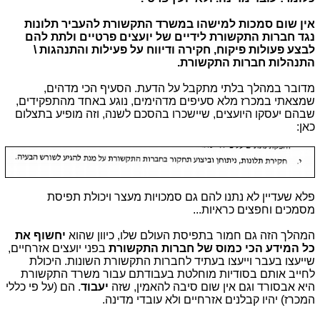
אין שום סמכות למישהו במשרד התקשורת להעביר תלונות
נגד חברות התקשורת לידיים של יועצים פרטיים ולתת להם
לבצע פעולות פיקוח, חקירה ודיווח על פעילות והתנהגות \
התנהלות חברות התקשורת.
מדובר במהלך בלתי מתקבל על הדעת. הסעיף הכי מדהים,
שמצאתי במכרז מלא סעיפים מדהימים, נוגע באחד מהתפקידים,
שבהם יעסקו היועצים, שיישכרו בהסכם לשנה, וזה מופיע בתצלום
כאן:
פלא שעדיין לא נתנו להם גם סמכויות מעצר ויכולת תפיסת
מסמכים וחפצים כראיות...
המהלך הזה גם חמור בתפיסת העולם שלו, כיוון שהוא
יחשוף את
כל המידע הכי כמוס של חברות התקשורת
בפני יועצים אזרחיים,
שייעצו בעבר וייעצו בעתיד לחברות התקשורת השונות. היכולת
לחייב אותם בסודיות מוחלטת בעבודתם עבור משרד התקשורת
היא אבסורד וגם אין שום סיבה להאמין, שזה
יעבוד
. הם (על פי כללי
המכרז) יהיו קבלנים אזרחיים ולא עובדי מדינה.