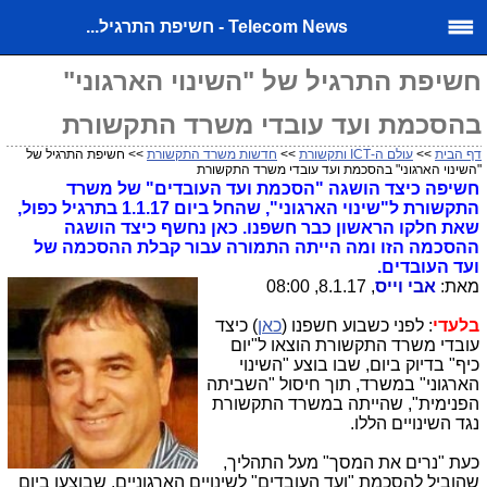
Telecom News - חשיפת התרגיל...
חשיפת התרגיל של "השינוי הארגוני"
בהסכמת ועד עובדי משרד התקשורת
דף הבית
>>
עולם ה-ICT ותקשורת
>>
חדשות משרד התקשורת
>> חשיפת התרגיל של
"השינוי הארגוני" בהסכמת ועד עובדי משרד התקשורת
חשיפה כיצד הושגה "הסכמת ועד העובדים" של משרד
התקשורת ל"שינוי הארגוני", שהחל ביום 1.1.17 בתרגיל כפול,
שאת חלקו הראשון כבר חשפנו. כאן נחשף כיצד הושגה
ההסכמה הזו ומה הייתה התמורה עבור קבלת ההסכמה של
ועד העובדים.
מאת:
אבי וייס
, 8.1.17, 08:00
בלעדי
: לפני כשבוע חשפנו (
כאן
) כיצד
עובדי משרד התקשורת הוצאו ל"יום
כיף" בדיוק ביום, שבו בוצע "השינוי
הארגוני" במשרד, תוך חיסול "השביתה
הפנימית", שהייתה במשרד התקשורת
נגד השינויים הללו.
כעת "נרים את המסך" מעל התהליך,
שהוביל להסכמת "ועד העובדים" לשינויים הארגוניים, שבוצעו ביום