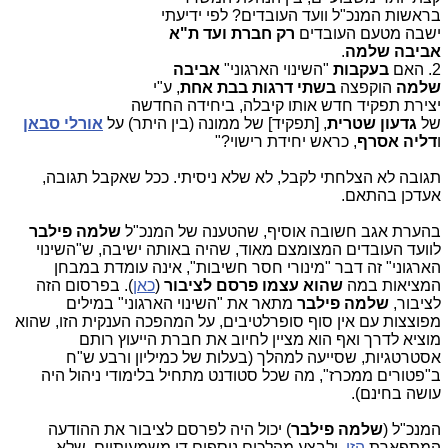
בראשות המנכ"ל וועד העובדים? לפי ידיעתי
ישבה מטעם העובדים
רק חברת ועד ת"א
אביבה שלמה
.
2. האם
בעקבות
"השינוי הארגוני"
אביבה
שלמה
הוקפצה
בשתי דרגות בבת אחת
, ע"י
יצירת תפקיד חדש אותו קיבלה, ביחידה החדשה
של
גדעון שטרית
, [תפקיד] של ממונה (בין היתר) על
אורלי סבאן
ו
דליה אסרף
, כראש יחידת רישוי?"
תגובה לא הצלחתי לקבל, לא שלא ניסיתי. ככל שאקבל תגובה,
אעדכן בהתאם.
בהערת אגב חשובה אוסיף, שהטענה של המנכ"ל
שלמה פילבר
לוועד העובדים המצומצם מאוד, שהיה באותה ישיבה, ש"השינוי
הארגוני" זה דבר "מינורי חסר חשיבות", אינה עומדת במבחן
המציאות במה
שהוא עצמו פרסם לציבור
(
כאן
). בפרסום הזה
לציבור,
שלמה פילבר
מתאר את "השינוי הארגוני" במילים
מפוצצות עם אין סוף סופרלטיבים, על המהפכה הענקית הזו, שהוא
מוציא לדרך ואף הוא מציין לחיוב את חברת הייעוץ רותם
אסטרטגיות, שסייעה למהלך (בעלות של כמיליון ורבע ש"ח
ב"פטורים ממכרז", מה שכל סטודנט מתחיל בלימודי ניהול היה
עושה בחינם).
המנכ"ל (
שלמה פילבר
) יכול היה לפרסם לציבור את ההודעה
המתפארת
הזו
, ולבצע מהלכים נוספים די משמעותיים, שלא