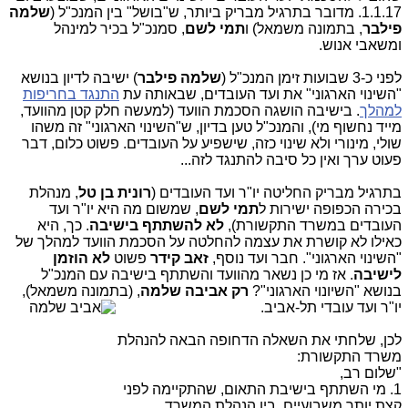
1.1.17. מדובר בתרגיל מבריק ביותר, ש"בושל" בין המנכ"ל (
שלמה
פילבר
, בתמונה משמאל) ו
תמי לשם
, סמנכ"ל בכיר למינהל
ומשאבי אנוש.
לפני כ-3 שבועות זימן המנכ"ל (
שלמה פילבר
) ישיבה לדיון בנושא
"השינוי הארגוני" את ועד העובדים, שבאותה עת
התנגד בחריפות
למהלך
. בישיבה הושגה הסכמת הוועד (למעשה חלק קטן מהוועד,
מייד נחשוף מי), והמנכ"ל טען בדיון, ש"השינוי הארגוני" זה משהו
שולי, מינורי ולא שינוי כזה, שישפיע על העובדים. פשוט כלום, דבר
פעוט ערך ואין כל סיבה להתנגד לזה...
בתרגיל מבריק החליטה יו"ר ועד העובדים (
רונית בן טל
, מנהלת
בכירה הכפופה ישירות ל
תמי לשם
, שמשום מה היא יו"ר ועד
העובדים במשרד התקשורת),
לא להשתתף בישיבה
. כך, היא
כאילו לא קושרת את עצמה להחלטה על הסכמת הוועד למהלך של
"השינוי הארגוני". חבר ועד נוסף,
זאב קידר
פשוט
לא הוזמן
לישיבה
. אז מי כן נשאר מהוועד והשתתף בישיבה עם המנכ"ל
בנושא "השיונוי הארגוני"?
רק
אביבה שלמה
, (בתמונה משמאל),
יו"ר ועד עובדי תל-אביב.
לכן, שלחתי את השאלה הדחופה הבאה להנהלת
משרד התקשורת:
"שלום רב,
1. מי השתתף בישיבת התאום, שהתקיימה לפני
קצת יותר משבועיים, בין הנהלת המשרד