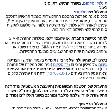
תעלולי סלקום
, משרד התקשורת וסיני
ליבל
התעלול של
סלקום
:
סלקום אינה מפרטת בהסכם ההתקשרות בעמוד הראשון להסכם
ההתקשרות, עמוד עיקרי פרטי התכנית, את התעריף בגין ה-
,SIM
שניתן לכאורה ללא עלות, לצד השיטה הנלוזה של סלקום להקצות
סים למנוי ללא תשלום דמי החיבור.
לאחר נטישת החברה,
או שהמנוי יישא בעלויות החזרת ה-
SIM
לתחנת השירות של החברה (הגעה, חנייה, עמידה בתור לנציג...או
עמידה בתור בדואר כדי לשלוח את ה-
SIM
בדואר רשום), או
שיחויב בעשרות ש"ח לאחר שבועיים ממועד ההתניידות.
בשים לב,
שהעוולה של אי ציון תעריף
בעמוד הראשון הצדיקה
עיצום
של מיליון וחצי ₪
נגד סלקום
(זניח מול המקרה של החזרת
סים) ובית המשפט המחוזי
אישר לפני מספר ימים את העיצום
(ראה פסק הדין בעת"ם
40766-10-16
) ו
דחה
את עתירת סלקום
וטענותיה מכל וכל.
התעלול של הלשכה המשפטית (היועצת המשפטית עו"ד דנה
נויפלד, ומ"מ היועצת עו"ד ברוריה מנדלסון), ומנכ"ל משרד
התקשורת עו"ד שלמה פילבר ומורכב משני תעלולים נפרדים:
התעלול הראשון:
משרד התקשורת כנתבע בתביעה, שהגיש
ליבל
כנגד סלקום: