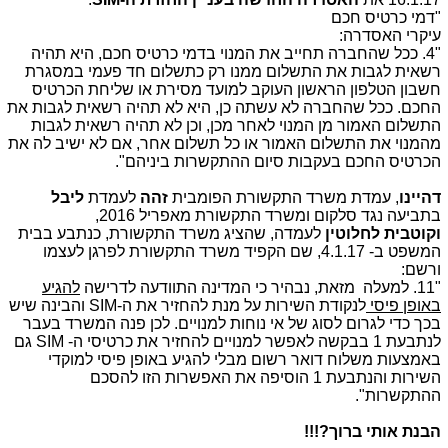
"דמי כרטיס חכם
עיקרי האסדרה:
"4. ככל שהחברה תחייב את המנוי בדמי כרטיס חכם, היא תהיה
רשאית לגבות את התשלום ממנו רק כתשלום חד פעמי במסגרת
חשבון הטלפון הראשון העוקב למועד מסירת או שליחת הכרטיס
החכם. ככל שהחברה לא עשתה כן, היא לא תהיה רשאית לגבות את
התשלום האמור מן המנוי לאחר מכן, וכן לא תהיה רשאית לגבות
מהמנוי את התשלום האמור או כל תשלום אחר, אם לא ישיב לה את
הכרטיס החכם בעקבות סיום ההתקשרות ביניהם"
.
דהיינו
, עמדת משרד התקשורת הפומבית
זהה
לעמדת
ליבל
בתביעה נגד סלקום ומשרד התקשורת מאפריל 2016,
וקוטבית
לחלוטין
לעמדה, שהציג משרד התקשורת, כנתבע בבית
המשפט ב- 4.1.17, שם הקפיד משרד התקשורת לפרגן לעצמו
ורשם:
"11. למעלה מזאת, נבהיר כי המדינה התוודעה לדרישה
להגיע
באופן פיסי
לנקודת השירות על מנת להחזיר את ה-
SIM
והבינה שיש
בכך כדי לגרום לסוג של אי נוחות למנויים. לכן פנה המשרד בעבר
לנתבעת 1 בבקשה לאפשר למנויים להחזיר את כרטיסי ה-
SIM
גם
באמצעות משלוח דואר רשום מבלי להגיע באופן פיסי למוקדי
השירות והנתבעת 1 הוסיפה את האפשרות הזו להסכם
ההתקשרות".
הבנת אותי ברוך?!!!