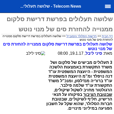
Telecom News - שלושה תעלולי...
שלושה תעלולים בפרשת דרישת סלקום
ממנוייה להחזרת סים של מנוי נוטש
דף הבית
>>
חדשות הסלולר והמובייל
>> שלושה תעלולים בפרשת דרישת סלקום ממנוייה
להחזרת סים של מנוי נוטש
שלושה תעלולים בפרשת דרישת סלקום ממנוייה להחזרת סים
של מנוי נוטש
מאת:
סיני ליבל
, 19.1.17, 08:00
3 תעלולים מבישים של סלקום ושל
משרד התקשורת באמצעות הלשכה
המשפטית - היועצת המשפטית עו"ד
דנה נויפלד ומ"מ היועצת המשפטית
עו"ד ברוריה מנדלסון, ומנכ"ל משרד
התקשורת עו"ד שלמה פילבר.
הרגולטור מחויב לשקול שיקולים,
שבטובת הציבור
בפיקוחו על תנאי
הרישיון, חליף לשיקולים, שבטובת
חברות הסלולר, שהוא שקל על חשבון
הפגיעה במיליוני מינויים.