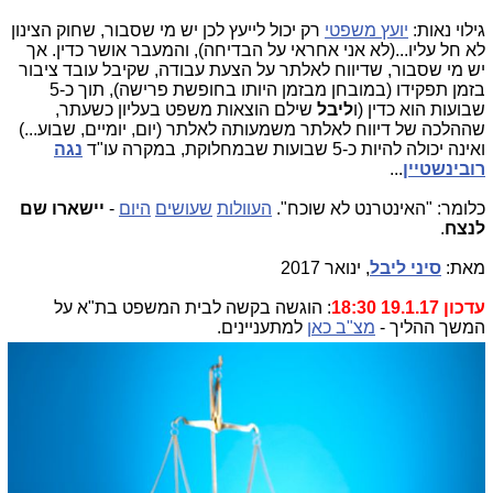
גילוי נאות:
יועץ משפטי
רק יכול לייעץ לכן יש מי שסבור, שחוק הצינון
לא חל עליו...(לא אני אחראי על הבדיחה), והמעבר אושר כדין. אך
יש מי שסבור, שדיווח לאלתר על הצעת עבודה, שקיבל עובד ציבור
בזמן תפקידו (במובחן מבזמן היותו בחופשת פרישה), תוך כ-5
שבועות הוא כדין (ו
ליבל
שילם הוצאות משפט בעליון כשעתר,
שההלכה של דיווח לאלתר משמעותה לאלתר (יום, יומיים, שבוע...)
ואינה יכולה להיות כ-5 שבועות שבמחלוקת, במקרה עו"ד
נגה
רובינשטיין
...
כלומר: "האינטרנט לא שוכח".
העוולות
שעושים
היום
-
יישארו שם
לנצח
.
מאת:
סיני ליבל
, ינואר 2017
עדכון 19.1.17 18:30
: הוגשה בקשה לבית המשפט בת"א על
המשך ההליך -
מצ"ב כאן
למתעניינים.