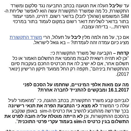
עד ש
ליבל
העלה את הטענה בכתב התביעה נגד סלקום ומשרד
התקשורת, כל מה שמשרד התקשורת עשה הוא לאפשר שליחת ה-
SIM
המשומש (שהולך לזבל) בדואר רשום. דהיינו, המנוי יעמוד
בתור בדואר לשליחת דואר רשום במקום לעמוד בתור במרכזי
השירות...- בדיחה עצובה.
אם כך, על מה ולמה מלין
ליבל
על תעלול, הרי
משרד התקשורת
מציג כיום עמדה זהה לעמדתו? – בא גואל לישראל.
קדחת –
הקביעה של משרד התקשורת כי:
"וכן לא תהיה רשאית לגבות מהמנוי את התשלום האמור או כל
תשלום אחר, אם לא ישיב לה את הכרטיס החכם בעקבות סיום
ההתקשרות ביניהם", תקפה רק החל ממועד תיקון הרישיון (ינואר
2017).
מה עם מאות אלפי המינויים, שחתמו על הסכם לפני
16.1.2017 ומבקשים להתנייד לחברה אחרת?
לגביהם קבע משרד התקשורת, בכתב ההגנה, כי: "מהאמור לעיל
עולה כי המשרד
לא מצא כי הנתבעת הפרה את תנאי רישיונה
בכך שדרשה מהתובע להשיב את כרטיס ה-
sim
באופן שנקבע
בהסכם ההתקשרות, וכן
לא הייתה מוטלת עליה חובה לפרט את
התשלום בגין כרטיס ה-
sim
בעמוד עקרי פרטי התוכנית
".