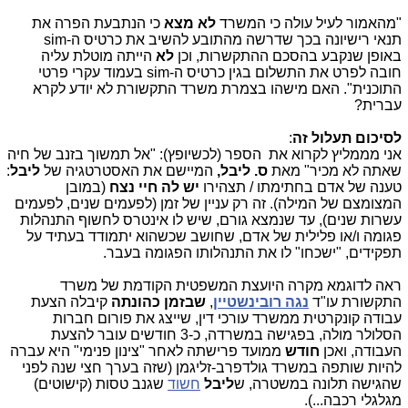
"מהאמור לעיל עולה כי המשרד
לא מצא
כי הנתבעת הפרה את
תנאי רישיונה בכך שדרשה מהתובע להשיב את כרטיס ה-
sim
באופן שנקבע בהסכם ההתקשרות, וכן
לא
הייתה מוטלת עליה
חובה לפרט את התשלום בגין כרטיס ה-
sim
בעמוד עקרי פרטי
התוכנית". האם מישהו בצמרת משרד התקשורת לא יודע לקרא
עברית?
לסיכום תעלול זה
:
אני מממליץ לקרוא את הספר (לכשיופץ): "אל תמשוך בזנב של חיה
שאתה לא מכיר" מאת
ס. ליבל,
המיישם את האסטרטגיה של
ליבל
:
טענה של אדם בחתימתו / תצהירו
יש לה חיי נצח
(במובן
המצומצם של המילה). זה רק עניין של זמן (לפעמים שנים, לפעמים
עשרות שנים), עד שנמצא גורם, שיש לו אינטרס לחשוף התנהלות
פגומה ו/או פלילית של אדם, שחושב שכשהוא יתמודד בעתיד על
תפקידים, "ישכחו" לו את התנהלותו הפגומה בעבר.
ראה לדוגמא מקרה היועצת המשפטית הקודמת של משרד
התקשורת עו"ד
נגה
רובינשטיין
,
שבזמן כהונתה
קיבלה הצעת
עבודה קונקרטית ממשרד עורכי דין, שייצג את פורום חברות
הסלולר מולה, בפגישה במשרדה, כ-3 חודשים עובר להצעת
העבודה, ואכן
חודש
ממועד פרישתה לאחר "צינון פנימי" היא עברה
להיות שותפה במשרד גולדפרב-זליגמן (שזה בערך חצי שנה לפני
שהגישה תלונה במשטרה, ש
ליבל
חשוד
שגנב טסות (קישוטים)
מגלגלי רכבה...).