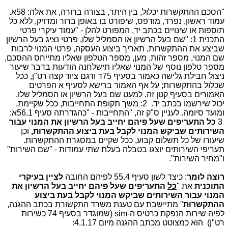
"הסכם ההתקשרות יכלול, בין היתר, בצורה ברורה, את אלה: 58א.
עמוד ראשון, נפרד, מודפס, שיפורט בו באופן ברור ומדויק, ללא כל
תוספות או שינויים בכתב יד, המפורט להלן - "עמוד עיקרי פרטי
התכנית
:1
"שם בעל הרשיון או הסמליל שלו, פרטי נציג בעל הרשיון
שביצע את ההתקשרות, תאריך ביצוע העסקה, פרטי המנוי לרבות
שם המנוי, מספר זהות, מען, מספר הטלפון שאליו מתייחס ההסכם,
מספר טלפון נוסף של המנוי שאליו תישלחנה הודעות בדבר שיעור
ניצול חבילת גלישה כאמור בסעיף 75ד ודגם ציוד קצה רט"ן, ככל
שכלול בהתקשרות; על אף האמור ברישא לסעיף א הפרטים
האמורים בסעיף קטן זה, למעט שם בעל הרשיון או הסמליל שלו,
יכול שירשמו בכתב יד.
:2
משך תקופת התחייבות, ככל שקיימת,
ומועד סיומה. לעניין ס"ק זה, "התחייבות
" -
כהגדרתה סעיף 56.1א
:
3
כל התעריפים שעל פיהם יחייב בעל הרשיון את המנוי עבור
השירותים שביקש המנוי לקבל בעת ביצוע ההתקשרות,
וכן
שיעורו של כל תשלום קבוע, ככל שקיים במסגרת ההתקשרות.
תעריפי השירותים יוצגו בטבלה בעלת שתי עמודות - "שם השירות"
ו"מחיר השירות".
רוצה לומר
: כיצד לשון סעיף 55.4 לפיהם החובה
לציין בעיקרי
התוכנית
את "
כל
התעריפים שעל פיהם יחייב בעל הרשיון את
המנוי עבור השירותים שביקש המנוי לקבל בעת ביצוע
ההתקשרות
" מתיישבת עם טענת משרד התקשורת בכתב ההגנה,
לפיה שירות הנפקת כרטיס ה-
sim
(שמוגדר בסעיף 74 כשירות
רט"ן) הוא כמצוטט מכתב ההגנה מיום 4.1.17: