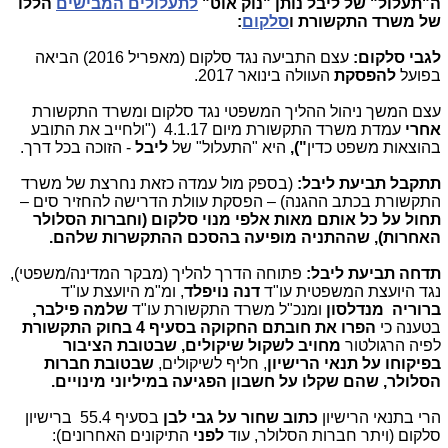
ה"תעלול" של ליבל נותן "נוק אוט"
לתעלולים המבישים
הללו
של משרד התקשורת ו
סלקום
:
לגבי סלקום:
עצם התביעה נגד סלקום (מאפריל 2016) הביאה
בפועל
להפסקת
העוולה בינואר 2017.
עצם המשך ניהול ההליך המשפטי נגד סלקום ומשרד התקשורת
אחרי
עמדת משרד התקשורת מיום 4.1.17 ("ולחייב את התובע
בהוצאות משפט כדין
"),
היא "התעלול" של
ליבל
- הזוכה בכל דרך.
תתקבל תביעת ליבל:
(בספק מול עמדה כזאת נחרצת של משרד
התקשורת בכתב ההגנה) – הפסקת עוולת הדרישה להחזיר סים –
תחול על כל אותם מאות אלפי מנוי סלקום (וחברות הסלולר
האחרות), שההתניה מופיעה בהסכם ההתקשרות שלהם.
תדחה תביעת ליבל:
פתוחה הדרך להליך (מבקר המדינה/משפטי),
נגד היועצת המשפטית עו"ד
דנה נויפלד
, ומ"מ היועצת עו"ד
ברוריה מנדלסון
ומנכ"ל משרד התקשורת עו"ד
שלמה פילבר,
בטענה כי
הפרו את חובתם החקוקה בסעיף 4 בחוק התקשורת
לפיה הרגולטור
מחויב לשקול שיקולים, שבטובת הציבור
בפיקוחו על תנאי הרישיון
, חליף לשיקולים,
שבטובת חברות
הסלולר, שהם שקלו
על חשבון הפגיעה במיליוני מינויים.
הרי בתנאי הרישיון
כתוב שחור על גבי לבן
בסעיף 55.4 ברישיון
סלקום (ויתר חברות הסלולר, עוד
לפני
התיקונים האחרונים):