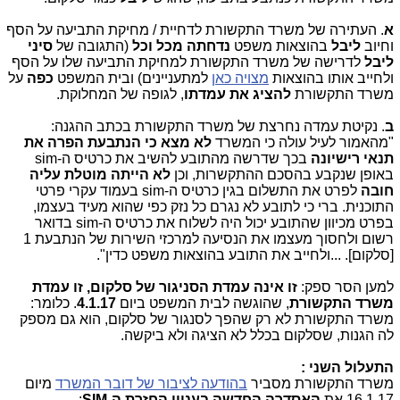
א
. העתירה של משרד התקשורת לדחיית / מחיקת התביעה על הסף
וחיוב
ליבל
בהוצאות משפט
נדחתה מכל וכל
(התגובה של
סיני
ליבל
לדרישה של משרד התקשורת למחיקת התביעה שלו על הסף
ולחייב אותו בהוצאות
מצויה כאן
למתעניינים) ובית המשפט
כפה
על
משרד התקשורת
להציג את עמדתו
, לגופה של המחלוקת.
ב
. נקיטת עמדה נחרצת של משרד התקשורת בכתב ההגנה:
"מהאמור לעיל עולה כי המשרד
לא מצא כי הנתבעת הפרה את
תנאי רישיונה
בכך שדרשה מהתובע להשיב את כרטיס ה-
sim
באופן שנקבע בהסכם ההתקשרות, וכן
לא הייתה מוטלת עליה
חובה
לפרט את התשלום בגין כרטיס ה-
sim
בעמוד עקרי פרטי
התוכנית. ברי כי לתובע לא נגרם כל נזק כפי שהוא מעיד בעצמו,
בפרט מכיוון שהתובע יכול היה לשלוח את כרטיס ה-
sim
בדואר
רשום ולחסוך מעצמו את הנסיעה למרכזי השירות של הנתבעת 1
[סלקום]. ...ולחייב את התובע בהוצאות משפט כדין".
למען הסר ספק:
זו אינה עמדת הסניגור של סלקום, זו עמדת
משרד התקשורת
, שהוגשה לבית המשפט ביום
4.1.17
. כלומר:
משרד התקשורת לא רק שהפך לסנגור של סלקום, הוא גם מספק
לה הגנות, שסלקום בכלל לא הציגה ולא ביקשה.
התעלול השני :
משרד התקשורת מסביר
בהודעה לציבור של דובר המשרד
מיום
16.1.17 את
האסדרה החדשה בעניין החזרת ה-
SIM
: