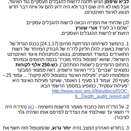
לביא שיפמן
הגיש תלונה לרשות להגבלים העסקיים נגד האיגוד,
אבל מאז לא היה שום דבר ולא היה ידוע להם על איזה דבר חדש
הנוגע לאיגוד האינטרנט.
לכן שלחתי את הפנייה הבאה לרשות להגבלים עסקיים:
"שלום רב לעו"ד
אורי שוורץ
היועמ"ש לרשות ההגבלים העסקיים,
1. בהמשך לשיחתנו המרתקת מהיום [24.1.17] בכנס הגדול של
הרשות באווניו, להלן הלינק לדו"ח של הבודק המיוחד של רשות
התאגידים במשרד המשפטים, בנוגע להתנהלות איגוד האינטרנט
הישראלי, שהוא "מונופול בלתי מוכרז" בכמה תחומים ובמיוחד
בתחום הדומיינים ("שמות המתחם"),
כש-250 אלף לקוחות
נמצאים "שבויים" בידי האיגוד ורשמיו). ראה ממצאי המבקר
והמלצותיו לעניין ''פעילות האיגוד כמונופול ללא פיקוח'' ... עמוד 25 –
סעיף 20 ועמוד 13 סעיף 1 האומר, שעיקר פעילות האיגוד היא
"פעילות עסקית", כמופיע במסמך הרשמי הבא:
http://www.isoc.org.il/files/docs/ISOC-
IL_Depth_audit_report.pdf
2. על הדו"ח הזה כתבתי מאמר פרשנות וחשיפה -
כאן
(הדו"ח היה
די חשאי עד שאילצתי את הצדדים לפרסם אותו ושיהיה גלוי
לציבור).
3. בחודש האחרון המצב נהיה
יותר גרוע
, שהמונופול הזה חשף את