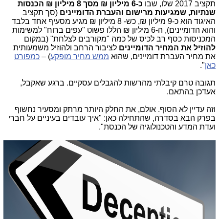
תקציב 2017 שלו, שבו
כ-6 מיליון ₪
מסך 8 מיליון ₪ הכנסות
שנתיות, שמגיעות מרישום והעברת הדומיינים
(סך תקציב
האיגוד הוא כ-9 מיליון ₪, כש- 8 מיליון ₪ מגיע מסעיף אחד בלבד
והוא הדומיינים), ה-6 מיליון ₪ הללו פשוט "עפים ברוח" למשימות
המכניסות כסף רב לכיס של כמה "מקורבים לצלחת" (במקום
להוזיל את המחיר הדומיינים
לציבור הרחב ולהוזיל משמעותית
את מחיר העברת דומיינים, שהוא
ממש מחיר מופקע
) –
כמפורט
כאן
".
תגובה טרם קיבלתי מהרשות להגבלים עסקיים. ברגע שאקבל,
אעדכן בהתאם.
וזה עדיין לא הסוף. אולם, את החלק היותר מרתק ומסעיר נחשוף
בפרק הבא בסדרה, שהתחילה כאן: "איך עובדים בעיניים על חברי
ועדת המדע והטכנולוגיה של הכנסת".