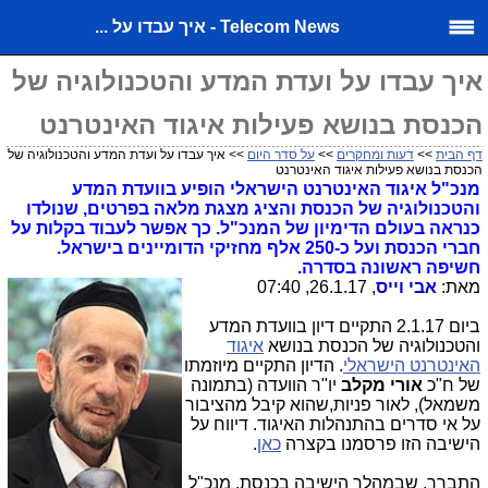
Telecom News - איך עבדו על ...
איך עבדו על ועדת המדע והטכנולוגיה של
הכנסת בנושא פעילות איגוד האינטרנט
דף הבית
>>
דעות ומחקרים
>>
על סדר היום
>> איך עבדו על ועדת המדע והטכנולוגיה של
הכנסת בנושא פעילות איגוד האינטרנט
מנכ"ל איגוד האינטרנט הישראלי הופיע בוועדת המדע
והטכנולוגיה של הכנסת והציג מצגת מלאה בפרטים, שנולדו
כנראה בעולם הדימיון של המנכ"ל. כך אפשר לעבוד בקלות על
חברי הכנסת ועל כ-250 אלף מחזיקי הדומיינים בישראל.
חשיפה ראשונה בסדרה.
מאת:
אבי וייס
, 26.1.17, 07:40
ביום 2.1.17 התקיים דיון בוועדת המדע
והטכנולוגיה של הכנסת בנושא
איגוד
האינטרנט הישראלי
. הדיון התקיים מיוזמתו
של ח"כ
אורי מקלב
יו"ר הוועדה (בתמונה
משמאל), לאור פניות,שהוא קיבל מהציבור
על אי סדרים בהתנהלות האיגוד. דיווח על
הישיבה הזו פרסמנו בקצרה
כאן
.
התברר, שבמהלך הישיבה בכנסת, מנכ"ל