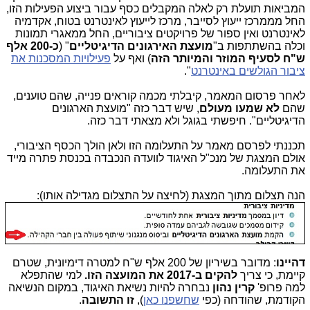
המביאות תועלת רק לאלה המקבלים כסף עבור ביצוע הפעילות הזו,
החל מממרכז ייעוץ לסייבר, מרכז לייעוץ לאינטרנט בטוח, אקדמיה
לאינטרנט ואין ספור של פרויקטים ציבוריים, החל ממאגרי תמונות
וכלה בהשתתפות ב"
מועצת האירגונים הדיגיטליים
" (
כ-200 אלף
ש"ח לסעיף המוזר והמיותר הזה
) ואף על
פעילויות המסכנות את
ציבור הגולשים באינטרנט
".
לאחר פרסום המאמר, קיבלתי מכמה קוראים פנייה, שהם טוענים,
שהם
לא שמעו מעולם
, שיש דבר כזה "מועצת הארגונים
הדיגיטליים". חיפשתי בגוגל ולא מצאתי דבר כזה.
תכננתי לפרסם מאמר על התעלומה הזו ולאן הולך הכסף הציבורי,
אולם המצגת של מנכ"ל האיגוד לוועדה הנכבדה בכנסת פתרה מייד
את התעלומה.
הנה תצלום מתוך המצגת (לחיצה על התצלום מגדילה אותו):
דהיינו
: מדובר בשיריון של 200 אלף ש"ח למטרה דימיונית, שטרם
קיימת, כי צריך
להקים ב-2017 את המועצה הזו.
למי שהתפלא
למה פרופ'
קרין נהון
נבחרה להיות נשיאת האיגוד, במקום הנשיאה
הקודמת, שהודחה (כפי
שחשפנו כאן
),
זו התשובה
.