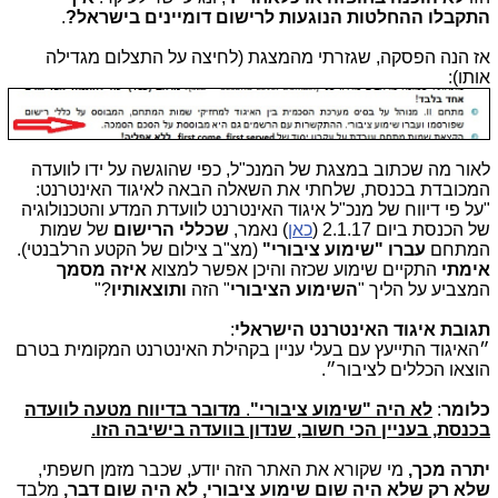
התקבלו ההחלטות הנוגעות לרישום דומיינים בישראל?
.
אז הנה הפסקה, שגזרתי מהמצגת (לחיצה על התצלום מגדילה
אותו):
לאור מה שכתוב במצגת של המנכ"ל, כפי שהוגשה על ידו לוועדה
המכובדת בכנסת, שלחתי את השאלה הבאה לאיגוד האינטרנט:
"על פי דיווח של מנכ"ל איגוד האינטרנט לוועדת המדע והטכנולוגיה
של הכנסת ביום 2.1.17 (
כאן
) נאמר,
שכללי הרישום
של שמות
המתחם
עברו "שימוע ציבורי"
(מצ"ב צילום של הקטע הרלבנטי).
אימתי
התקיים שימוע שכזה והיכן אפשר למצוא
איזה מסמך
המצביע על הליך "
השימוע הציבורי
" הזה
ותוצאותיו
?"
תגובת איגוד האינטרנט הישראלי
:
״האיגוד התייעץ עם בעלי עניין בקהילת האינטרנט המקומית בטרם
הוצאו הכללים לציבור״
.
כלומר
:
לא היה "שימוע ציבורי"
.
מדובר בדיווח מטעה לוועדה
בכנסת, בעניין הכי חשוב, שנדון בוועדה בישיבה הזו.
יתרה מכך,
מי שקורא את האתר הזה יודע, שכבר מזמן חשפתי,
שלא רק שלא היה שום שימוע ציבורי, לא היה שום דבר,
מלבד