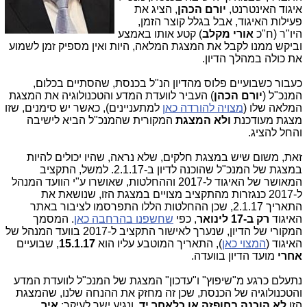
איגוד האינטרנט,
יורם הכהן
, הציג את
פעילות האיגוד, אבל בגלל קוצר הזמן,
היו"ר (ח"כ
אורי מקלב
) קטע אותו באמצע
וביקש ממנו לקבל את המצגת המלאה, היות ואין מספיק זמן לשמוע
את כולה במהלך הדיון.
כעבור כשבועיים פלוס מהדיון הנ"ל בכנסת, שהסתיים בכלום,
המנכ"ל (
יורם הכהן
) העביר לוועדת המדע והטכנולוגיה את המצגת
המלאה שלו (
מצויה להורדה כאן
למתעניינים), כאשר יש סימנים, שזו
מצגת מעודכנת
ולא המצגת
המקורית שהמנכ"ל הביא לישיבה
והחל להציג.
זאת, משום שיש במצגת חלקים, שלא נראה, שהיו יכולים להיות
במצגת של המנכ"ל שהוכנה לדיון ב-2.1.17. למשל, התקציב
המאושר של האיגוד ל-2017 וההחלטות, שאושרו ע"י הוועד המנהל
ל-2017 כנגזרות מהתקציב מצויים במצגת הזו, שנושאת את
התאריך 2.1.17, שכן ההחלטות הללו התפרסמו לציבור באתר
האיגוד
רק ב-17 לינואר
, כפי
שחשפנו בהרחבה כאן
. המסמך
המקורי של הדיון, שנערך לאישור התקציב ל-2017 בוועד המנהל של
האיגוד (
המצוי כאן
), התאריך המוטבע עליו הוא
15.1.17
, שבועיים
אחרי
מועד הדיון בוועדה.
נתעלם כרגע מ"שיפוץ" ו"עדכון" המצגת של המנכ"ל לוועדת המדע
והטכנולוגיה של הכנסת, שכן זה מחזק את ההנחה שלנו, שהמצגת
הזו
לא הוכנה בחופזה או כלאחר יד
, ונגיע ישר לעיקר:
איך