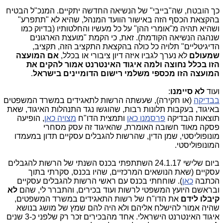
כך הובטח, שה"בייבי" של הנשיאה החדשה יתקיים. המנכ"ל הבטיח
בהקצאת הכסף הזה באישור הוועד המנהל, שהיא לא "תתפרע"
ושהיא תהיה מ"אומרי ההן" על כל מעשיו והחלטותיו (בדיוק כמו
שנהגה הנשיאה הקודמת). זאת, כי הקמת "מועצת הארגונים
הדיגיטליים" תלויה כל כולה בהקצאת התקציב הזה, תקציב,
שמעולם
לא נערך לגביו איזה דיון ציבורי או בכלל,
אם המועצה
הזו בכלל נחוצה ולמה איגוד האינטרנט אמור להקים את
המועצה הזו מכספי משלמי רישום הדומיינים בישראל
.
ועוד
לא סיימנו
:
בבדיקה
(או חקירה), שעשתה הרשות לתאגידים במשרד המשפטים
באיגוד, בעקבות תלונות רבות, שהוגשו נגד התנהלות האיגוד, שאת
תוצאות הבדיקה
פרסמנו כאן
ותמצית הדו"ח
מצויה כאן
, הופיעה
פסקה מאוד חשובה האומרת, שהאיגוד זה עסק מסחרי
מונופוליסטי, שמן הדין, שהרשות להגבלים עסקיים תדון במעמדו
המונופוליסטי.
ביום שלישי 24.1.17 השתתפתי בכנס השנתי של הרשות להגבלים
עסקיים (שאת הנושאים המרכזיים, שהיו בכנס, סקרתי בתוך
הכתבה
כאן
). שוחחתי בכנס עם ראשי הרשות להגבלים עסקיים
ובראשם היועץ המשפטי לרשות ועוד בכירים, והתברר לי, שהם
לא
קיבלו
לידם
את הדו"ח של רשות התאגידים במשרד המשפטים,
שהיה אמור להישלח אליהם ולא היה להם שמץ של מושג בנושא
איגוד האינטרנט הישראלי. אחד מהבכירים זכר רק שלפני כ-3 שנים