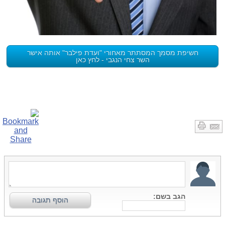
חשיפת מסמך המסתתר מאחורי "ועדת פילבר" אותה אישר
השר צחי הנגבי - לחץ כאן