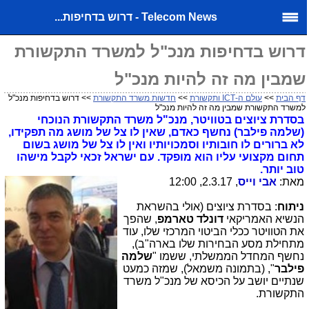
Telecom News - דרוש בדחיפות...
דרוש בדחיפות מנכ"ל למשרד התקשורת
שמבין מה זה להיות מנכ"ל
דף הבית
>>
עולם ה-ICT ותקשורת
>>
חדשות משרד התקשורת
>> דרוש בדחיפות מנכ"ל
למשרד התקשורת שמבין מה זה להיות מנכ"ל
בסדרת ציוצים בטוויטר, מנכ"ל משרד התקשורת הנוכחי
(שלמה פילבר) נחשף כאדם, שאין לו צל של מושג מה תפקידו,
לא ברורים לו חובותיו וסמכויותיו ואין לו צל של מושג בשום
תחום מקצועי עליו הוא מופקד. עם ישראל זכאי לקבל מישהו
טוב יותר.
מאת:
אבי וייס
, 2.3.17, 12:00
ניתוח
: בסדרת ציוצים (אולי בהשראת
הנשיא האמריקאי
דונלד טארמפ
, שהפך
את הטוויטר ככלי הביטוי המרכזי שלו, עוד
מתחילת מסע הבחירות שלו בארה"ב),
נחשף המחדל הממשלתי, ששמו "
שלמה
פילבר
", (בתמונה משמאל), שמזה כמעט
שנתיים יושב על הכיסא של מנכ"ל משרד
התקשורת.