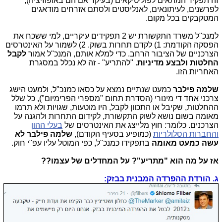
זה תפקיד המתאים לפוליטיקאים (בעיקר אם הם באופוזיציה),
לפרשנים, לעיתונאים, לאנליסטים ולסתם אזרחים מודאגים
המטקבקים בכל מקום.
למנכ"ל משרד התקשורת יש 2 תפקידים עיקריים, למי ששכח את
הפסקה הקודמת: 1) לקדם תחרות בשוק. 2) לשמור על האינטרסים
הצרכניים של הציבור הרחב. כדי למלא אותם, המנכ"ל אמור
לקבל
החלטות ולבצע מדיניות
. "להתריע" - זה לא נכלל במסגרת
האחריות הזו.
שלמה פילבר
כמעט שנתיים נמצא על כסאו כמנכ"ל, ולמעט הישג
צרכני אחד די מינורי (הסדרת תחום "מספרי הפרימיום"), כל שלל
ההחלטות, שקיבל או התכוון לקבל, היו מוטעות, שגויות ולא תרמו
מאומה בשום נושא לשוק התקשורת, לקידום התחרות ולהגנה על
הצרכנים. כלומר: חוץ מלייצג את האינטרסים של
בעלי ההון
והחברות הסלולריות
(כמופיע בסעיף הקודם),
שלמה פילבר לא
עשה כמעט מאומה
בתפקידו כמנכ"ל, כפי המוטל עליו עפ"י חוק.
אז על מה הוא "מתריע"? על המחדלים של עצמו??
ג. הורדת ההפרדה המבנית בבזק: