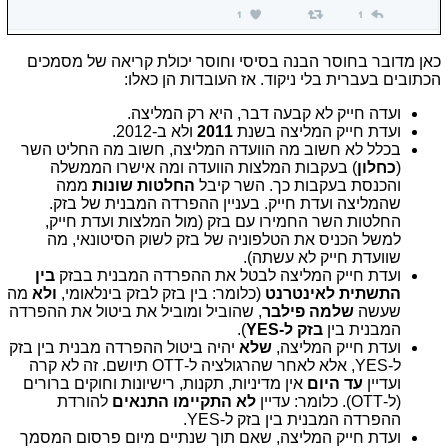
כאן מדובר בחוסר הבנה בסיסי וחוסר יכולת קריאה של מסמכים
הכתובים בעברית בלי ניקוד. אז העובדות הן כאלו:
ועדה חייק לא קבעה דבר, היא רק המליצה.
ועדת חייק המליצה בשנת
2011
ולא ב-2012.
בכלל לא חשוב מה הוועדה המליצה, חשוב מה החליט השר
(
כחלון
) בעקבות המלצות הוועדה ומה אישרו הממשלה
והכנסת בעקבות כך. השר קיבל
החלטות שונות
ממה
שהמליצה ועדת חייק. בעניין ההפרדה המבנית של בזק.
החלטות השר החמירו עם בזק (מול המלצות ועדת חייק,
למשל הכניס את הטלפוניה של בזק לשוק הסיטונאי, מה
שוועדת חייק לא עשתה).
ועדת חייק המליצה לבטל את ההפרדה המבנית בבזק
בין
התשתית לאינטרנט
(כלומר: בין בזק לבזק בינלאומי,
ולא
מה
שעשה
שלמה פילבר
, שהוביל ומוביל את ביטול את ההפרדה
המבנית בין
בזק ל-YES
).
ועדת חייק המליצה,
שלא
יהיה ביטול ההפרדה מבנית בין בזק
ל-YES, אלא לאחר שהרגולציה ל-OTT תיושם. זה לא קרה
ועדיין
עד היום
אין מדיניות, תקנות, רישיונות וחוקים ברורים
(ל-OTT). כלומר: עדיין
לא התקיימו התנאים
להורדת
ההפרדה המבנית בין בזק ל-YES.
ועדת חייק המליצה, שאם תוך שנתיים מיום פרסום המסמך