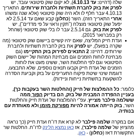
שלה (דהיינו:
עד 4.10.13
), לא יקום שוק סיטונאי עובד, יש
לפרק את בזק
לחברת תשתיות ולחברת שירותים
. התאריך
4.10.13 עבר חלף לו ולא היה שוק סיטונאי (אלא שנה ומשהו
אחרי
התאריך הזה). השר (
כחלון
) קבע שאם עד 2.5.14 לא
יפעל שוק סיטונאי מוצלח ("תקין וראוי על פי מדדים"), יש
לפרק את בזק
. גם 2.5.14 עבר לו בלי שוק סיטונאי (שהחל
רק בפברואר 2015).
ועדת חייק המליצה, שאם יהיו קשיים ביישום שוק סיטונאי (מה
שקרה בפועל), יש
לפרק
את בזק לחברת תשתיות ולחברת
שירותים. דהיינו:
2 התנאים לפירוק בזק התקיימו
(גם
מבחינת לוחות הזמנים וגם מבחינת המהות של יישום השוק
הסיטונאי וגם לפי החלטות השר, ששינו מעט את לוחות
הזמנים של ועדת חייק וקבעו תנאים נוספים, שלא התבצעו,
דוגמת שינוי שיטת פיקוח התעריפים על בזק וקביעת הסדרה
להשקעות בתשתיות נייחות וניידות).
כלומר:
כל ההמלצות של חייק (והחלטות השר בעקבות כך),
בעניין ההפרדה המבנית של בזק, הם בדיוק
הפוך
ממה
ששלמה פילבר מצייץ
. עפ"י ההמלצות של ועדת חייק והחלטות
השר,
בזק הייתה אמורה להיות
מפורקת מזמן
ולא מאוחדת עם
בנותיה.
אם במקרה
שלמה פילבר
לא קרא את דו"ח ועדת חייק (כך נראה
מהציוץ של
שלמה פילבר
), אז
כאן נמצא הלינק
לדו"ח. החלטות שר
התקשורת דאז (
כחלון
) -
כאן
.