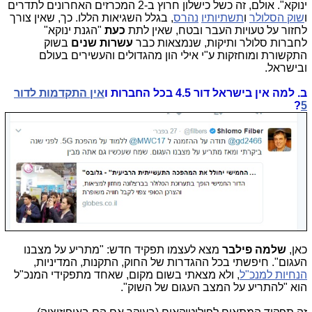
ינוקא". אולם, זה כשל כישלון חרוץ ב-2 המכרזים האחרונים לתדרים
ו
שוק הסלולר
ו
תשתיותיו
נהרס
, בגלל השגיאות הללו. כך, שאין צורך
לחזור על טעויות העבר ובטח, שאין לתת
כעת
"הגנת ינוקא"
לחברות סלולר ותיקות, שנמצאות כבר
עשרות שנים
בשוק
התקשורת ומוחזקות ע"י אילי הון מהגדולים והעשירים בעולם
ובישראל.
ב. למה אין בישראל דור 4.5 בכל החברות ו
אין התקדמות לדור
?
5
כאן,
שלמה פילבר
מצא לעצמו תפקיד חדש: "מתריע על מצבנו
העגום". חיפשתי בכל ההגדרות של החוק, התקנות, המדיניות,
הנחיות למנכ"ל
, ולא מצאתי בשום מקום, שאחד מתפקידי המנכ"ל
הוא "להתריע על המצב העגום של השוק".