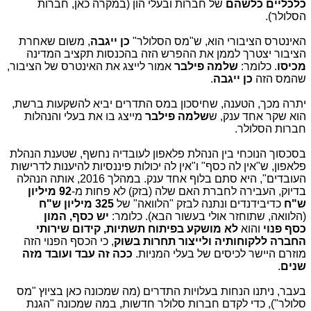
כלכליים כלשהם
של חברות ובעלי הון (במקרה כאן, חברות
הסלולר).
האינטרס הציבורי הוא, ש"מס הסלולר"
כן ייגבה
, משום שאחרת
הציבור יצטרך לממן את ההפרש הזה בהכנסות תקציב המדינה
מכיסו
. כלומר:
שלמה פילבר
אמור לייצג את האינטרס של הציבור,
שהמס הזה
כן ייגבה
.
יתרה מכך, הטענה, שחיסכון במס התדרים יביא להשקעות ברשת,
הוא שקר אחד ענק, ש
שלמה פילבר
מייצג בו את בעלי והנהלות
חברות הסלולר.
בסכסוך הנוכחי בין הנהלת פלאפון לעובדיה נחשף,
שטענת הנהלת
פלאפון, ש"אין לה כסף" ו"אין לה יכולות פיננסיות להיענות לדרישות
העובדים", היא סתם בלוף אחד ענק. במהלך 2016, אותה הנהלה
בדיוק, העבירה לחברת האם שלה (בזק) לא פחות מ-
92 מיליון
ש"ח
כדיבידנדים ונתנה לבזק "הלוואה" של
325 מיליון ש"ח
(הלוואה, שתוחזר אולי בעשור הבא). כלומר:
יש כסף, המון
כסף
פנוי
והוא
לא מושקע בפיתוח תשתיות, קידום שירותי
החברה ללקוחותיה ולייצור תחרות בשוק
, כי הכסף הפנוי הזה
מוזרם היישר לכיסים של בעלי המניות.
ככה זה עבד ועובד מזה
שנים
.
בעבר, ניתנו הנחות בעלויות התדרים (מה שמכונה כאן בציוץ "מס
סלולר"), כדי לקדם חברות סלולר חדשות, במה שמכונה "הגנת