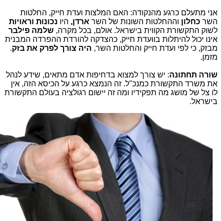
אני מתעלם כרגע מהנקודה: האם המלצות ועדת חייק, החלטות
השר
כחלון
וההחלטות השונות של השר
ארדן,
היו
נכונות וראויות
לשוק התקשורת הקווית בישראל. אולם, בכל מקרה,
שלמה פילבר
אינו יכול להיתלות בוועדת חייק, כהצדקה להורדת ההפרדה המבנית
מבזק, כי לפי ועדת חייק והחלטות השר,
היה צורך לפרק את בזק
.
מזמן.
שורה תחתונה
: יש צורך למצוא בדחיפות אדם מתאים, שידע לנהל
את משרד התקשורת כמנכ"ל. זה הנמצא כרגע על הכיסא הזה, אין
לו צל של מושג מה תפקידיו ומה זה יישום רגולציה בעולם התקשורת
בישראל.