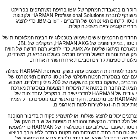
חוקרים במעבדת המחקר של
IBM
בחיפה משתתפים בפרויקט
משותף לחברת
HARMAN Professional Solutions
ולקבוצת
ווטסון לתחום האינטרנט של הדברים -
IoT
ב-
IBM
, כדי להציג
חדרים קוגניטיביים בשליטה קולית.
החדרים החכמים עושים שימוש בטכנולוגיית הבינה המלאכותית של
ווטסון, במיקרופונים של
HARMAN AKG
, רמקולים של
JBL
ומערכת מיתוג ושליטה
AMX AV
, כדי להציע רמה חדשה של חוויה
מקושרת ונוחות תפעול חדרים חכמים בעולם הבריאות, משרדים,
מלונות, ספינות קרוזים וסביבות אירוח ושהייה אחרות.
מעבר לפתרונות המוצגים עתה בשוק, משתפת
HARMAN
פעולה
עם יבמ במסגרת המטה העולמי של ווטסון לתחום האינטרנט של
הדברים, שהוקם במינכן בהשקעה של 200 מיליון דולרים. השבוע
הציגו 2 החברות במטה את היכולות המוצעות במסגרת מערכת
ייעודית של
HARMAN
לחדרי ישיבות. במקביל, עובד צוות של
HARMAN
עם מתכננים, חוקרים ואנשי יבמ נוספים כדי להעמיד
את יכולות ה-
IoT
לשירות לקוחות ארגוניים.
צרכנים יכולים להציג שאלות, או להשמיע פקודות בדיבור המופנה
אל חלל החדר. הבקשות וההוראות מופנות אל שירות הענן של
ווטסון, שעובד בשילוב עם הטכנולוגיה של
HARMAN
כדי לאפשר
שליטה נוחה בתת-המערכות המותקנות בחדר, ללא צורך בביצוע
משימה ידנית כל שהיא, או בניסיון להבין את אופן התפעול של