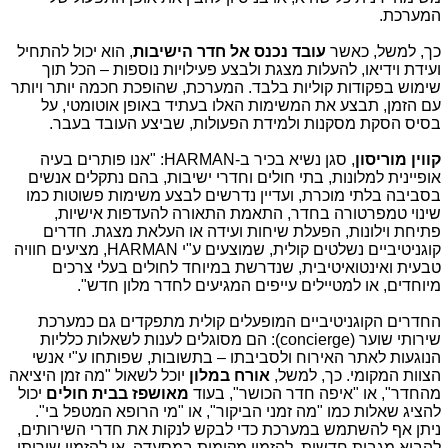
המערכת.
כך, למשל, כאשר
עובד נכנס אל חדר הישיבות
, הוא יכול להתחיל
ועידת וידיאו, להעלות מצגת ולבצע פעילויות נוספות – הכל תוך
שימוש בפקודות קוליות בלבד. המערכת, שהופכת חכמה יותר ויותר
עם הזמן, תבצע את המשימות האלו בעתיד באופן אוטומטי, על
בסיס הסקת מסקנות ולמידת הפעולות, שביצע העובד בעבר.
קווין מוריסון
, סגן נשיא בכיר ב-
HARMAN
: "אנו פותרים בעיה
אופיינית למלונות, בתי חולים וחדרי ישיבות, בהם נתקלים אנשים
בסביבה בלתי מוכרת, ועדיין נדרשים לבצע משימות פשוטות כמו
שינוי טמפרטורה בחדר, התאמת התאורה להעדפות אישיות,
פתיחת וילונות, הפעלת שיחות ועידה או העלאת מצגת. חדרים
קוגניטיביים נשלטים קולית, שמוצעים ע"י
HARMAN
, מציעים חוויה
טבעית ואינטואיטיבית, שנדרשת במיוחד לחולים בעלי צרכים
מיוחדים, או למטיילים עייפים המגיעים לחדר מלון חדש".
החדרים הקוגניטיביים המופעלים קולית מתפקדים גם כמערכת
שירותי שוער (
concierge
): הם מסוגלים לענות לשאלות כלליות
הנוגעות לאתר האירוח ולסביבתו – בתשובות, שפותחו ע"י אנשי
הצוות המקומי. כך, למשל,
אורח במלון
יוכל לשאול "מה זמן היציאה
מהחדר", או "איפה חדר הכושר", בעוד
מאושפז בבית חולים
יכול
להציג שאלות כמו "מה זמני הביקור", או "מי הרופא המטפל בי".
ניתן אף להשתמש במערכת כדי לבקש לנקות את חדרי השירותים,
להביא מגבות חדשות, להזמין מקומות במסעדה, או להזמין שירותי