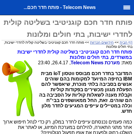
Telecom News - פותח חדר חכם...
פותח חדר חכם קוגניטיבי בשליטה קולית
לחדרי ישיבות, בתי חולים ומלונות
דף הבית
>>
חידושים הכרזות
>> פותח חדר חכם קוגניטיבי בשליטה קולית לחדרי ישיבות,
בתי חולים ומלונות
פותח חדר חכם קוגניטיבי בשליטה קולית לחדרי ישיבות
במשרדים, בתי חולים ומלונות
מאת:
מערכת
Telecom News
, 26.4.17, 23:40
המדובר בחדר חכם מבוסס ווטסון
IoT
מבית
IBM בחיפה המיועד למקומות בהם שוהים
אנשים בסביבה בלתי מוכרת, שיאפשר להם
הפעלת מגוון מכשירים בפקודות קוליות
וקבלת מענה לשאלות קוליות על הסביבה בה
הם שוהים. זאת, החל ממאושפזים בבי"ח
וכלה במטיילים עייפים המגיעים לחדר מלון
חדש.
כמה פעמים נכנסתם עייפים לחדר במלון, רק כדי לנהל חיפוש ארוך
אחר מתגי התאורה, להילחם במערכת המיזוג, או לאתר את
השלט-רחוק ולפענח את אופן תפעול הטלוויזיה?