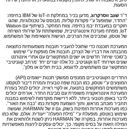
הסעות.
ד"ר
שגב ווסרקרוג
, מדען בכיר במחלקת ה-
IoT
של
IBM
בחיפה:
"החדר, שמופעל ע"י פקודות קוליות, מבוסס על טכנולוגיות, שהגו
חוקרים במעבדת יבמ בחיפה. צוות המחקר, בשיתוף עם
Watson
IoT
, מפתח מערכת אינטגרטיבית, שמושתתת על שירותי השיחה
של ווטסון, שמבינים את הצרכים, הגישות והשאיפות של המשתמש.
המערכת תוכננה כדי שתוכל להעביר תובנות משמעותיות כתוצאה
מהבנתה את דבריו של הצרכן. תובנות אלו מופקות ע"י שימוש
ב'סוכני שיחה' חדשים או ישנים המתקשרים עם אתרי אינטרנט
שונים ושירותי
IoT
וקוגניטיב. כל אלה יוצרים יחד 'מרחב קוגניטיבי'
המתקשר עם משתמשים, לדוגמא, בבית חולים או מלון".
החדרים הקוגניטיביים ממנפים ממשקי תכנות יישומים (
API
)
המוצעים ע"י ווטסון, כמו הבנת שפה טבעית והמרת דיבור לטקסט.
משתמשים המתקשים בתנועה, או לקויי ראייה, יכולים לנהל בעזרת
המערכת אינטראקציה משופרת עם סביבת החדר. אורחים יכולים
לדבר באופן הטבעי ביותר, ללא דרישות מוקדמות לשימוש במבנה
תחביר מוכתב מראש, ותוך השמעת פקודות כמו "כבה את האור".
כמו מערכות אחרות הזמינות בשוק, גם זו של
,HARMAN
שעושה
שימוש בווטסון, מופעלת ע"י "מילת הפעלה" ייעודית. אולם, שלא כמו
מערכות אחרות, במקרה של
HARMAN
ניתן לשנות ולהתאים את
המילה הזאת על בסיס מקומי. כך, יכולים עסקים ליהנות מאפשרויות