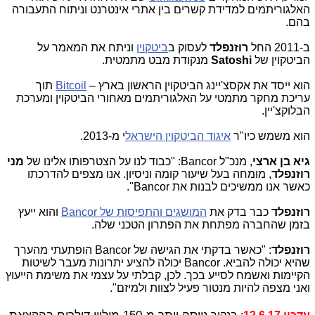
האלגוריתמים למדידת קשרים בין אתרי אינטרנט וניתוח התעבורה
בהם.
ב-2011 החל
רוזנפלד
לעסוק ב
ביטקוין
וניתח את המאמר על
הביטקוין של
Satoshi
מנקודת מבט מתמטית.
הוא ייסד את אקסצ'יינג הביטקוין הראשון בארץ –
Bitcoil
תוך
עריכת מחקר מתמטי על האלגוריתמים מאחורי הביטקוין ומערכת
הבלוקצ'יין.
הוא משמש כיו"ר
איגוד הביטקוין הישראל
י מ-2013.
גיא בן ארצי
, מנכ"ל
Bancor
: "כבוד לנו על הצטרפותו אלינו של
מני
רוזנפלד
, מומחה בעל שיעור קומה וניסיון. אנו מצפים להדרכתו
כאשר אנו ממשיכים לבנות את
Bancor
".
רוזנפלד
כבר בדק את
המושגים והתפיסות של
Bancor
והוא ייעץ
בזמן שהחברה מפתחת את הפתרון הטכני שלה.
רוזנפלד
: "כאשר בדקתי את הגישה של
Bancor
הופתעתי מהערך
שהיא יכולה להביא.
Bancor
יכולה להציע יתרונות מעבר לשיטות
הקיימות ואשמח לסייע בכך. לכן, קבלתי על עצמי את משימת הייעוץ
ואני מצפה להיות מנטור פעיל לצוות ולמיזם".