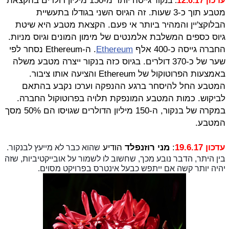
גייסה יותר מ-150 מיליון דולרים בהקצאת
עדכון 12.6.17
: בנקור
מטבע תוך כ-3 שעות. זה הגיוס השני בגודלו בתעשיית
הבלוקצ'יין והמהיר ביותר אי פעם. הקצאת מטבע היא שיטת
גיוס כספים המשלבת אלמנטים של מימון המונים וגיוס מניות.
החברה
גייסה כ-400 אלף
Ethereum
. ה-Ethereum נסחר לפי
שער של כ-370 דולרים. בגיוס כזה בנקור ייצרה מטבע משלה
באמצעות הפרוטוקול של Ethereum והציעה אותו ציבור.
המטבע החל להיסחר ברגע ההנפקה וערכו נקבע בהתאם
לביקוש. כמות המטבע המונפקת תלויה בפרוטוקול החברה.
במקרה של בנקור, ה-150 מיליון הדולרים שגויסו הם 50% מסך
המטבע.
עדכון 19.6.17
:
מני רוזנפלד
הודיע
שהוא כבר לא מייעץ לבנקור.
בין היתר, הדבר נובע מכך, שחשוב לו לשמור על אובייקטיביות, שזה
יהיה יותר קשה אם ייתפש כבעל אינטרס בפרויקט מסוים.