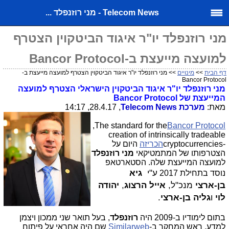
Telecom News - מני רוזנפלד ...
מני רוזנפלד יו"ר איגוד הביטקוין הצטרף
למועצה מייעצת ב-Bancor Protocol
דף הבית
>>
מינויים
>> מני רוזנפלד יו"ר איגוד הביטקוין הצטרף למועצה מייעצת ב-
Bancor Protocol
מני רוזנפלד יו"ר איגוד הביטקוין הישראלי הצטרף למועצה
המייעצת של
Bancor Protocol
מאת:
מערכת
Telecom News
, 28.4.17, 14:17
,The standard for the
Bancor Protocol
creation of intrinsically tradeable
cryptocurrencies-
הכריזה
היום על
הצטרפותו של המתמטיקאי
מני רוזנפלד
למועצה המייעצת שלה. הסטארטאפ
ע"י
גיא
נוסד בתחילת 2017
בן-ארצי
מנכ"ל,
אייל הרצוג
,
יהודה
לוי
ו
גליה בן-ארצי
.
בתום לימודיו ב-2009 היה
רוזנפלד
, בעל תואר שני ממכון ויצמן
למדע,
ראש המחקר ב-
Similarweb
שם היה אחראי על פיתוח