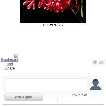
צילום: ש. וייס