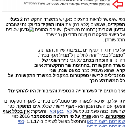
כפי שאפשר לראות בתצלום כאן, יש במשרד התקשורת
2
בעלי
תפקידים,
שעושים (לכאורה) את
אותו תפקיד
בדיוק
:
נתי שוברט
ו
גדעון שטרי
ת
(בתמונה משמאל)
.
שניהם ממונים
על
רישוי ספקטרום
[שזה
תדרים
] (במשרד
התקשורת)
.
על פי דירוגי התפקידים בנציבות שירות המדינה,
"סמנכ"ל בכיר" זהה לחלוטין ל"מנהל אגף בכיר".
דהיינו: זו
הוכחה בכתב
על גבי
נייר רשמי של
משרד התקשורת
,
בחתימת שר התקשורת איוב
קרא
,
שהוא מעסיק כבר
כמעט שנה,
שני
סמנכ"לים לרישוי ספקטרום במקביל במשרד התקשורת, על
כל המשתמע מכך
.
איך נותנים יד לשערורייה הכספית והציבורית הזו להתקיים
?
יתר על כן, יש כאן לכאורה שני סמנכ"לים בכירים לאגף הספקטרום
והאגף עם השם הנכון הוא -
אגף רישוי
,
שכלל
אינו מתפקד
,
כפי
שחשפנו כמה פעמים, למשל
כאן
,
כאן
ו
כאן
, ו
העיקר:
אין בכלל אגף
ספקטרום
,
כי הוא
פורק
על פי החלטה מספטמבר 2016
כפי
שפורסם רשמית כאן
והתפצל בפועל לשניים ב
1.1.17-
-
כפי
שפורסם רשמית כאן
.