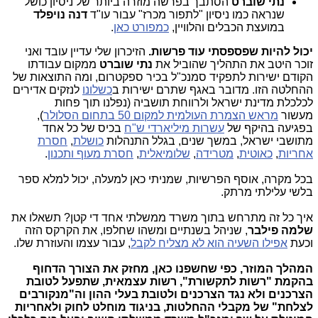
נתי שוברט
הסתבך בפרשה מוזרה ביותר של ניסיון כושל
שנראה כמו ניסיון "לתפור מכרז" עבור עו"ד
דנה נויפלד
במועצת הכבלים והלוויין,
כמפורט כאן
.
יכול להיות שפספסתי עוד פרשות.
הזיכרון שלי עדיין עובד ואני
זוכר היטב את התהליך שהוביל את
נתי שוברט
ממקום עבודתו
הקודם ישירות לתפקיד סמנכ"ל בכיר ספקטרום, ומה התוצאות של
ההחלטה הזו. מדובר באגף שתרם ישירות ב
כשלונו
לנזקים אדירים
לכלכלת מדינת ישראל ולרווחת תושביה (נפלנו תוך פחות
מעשור
מראש הצמרת העולמית למקום 50 בתחום הסלולר
),
בפגיעה בהיקף של
עשרות מיליארדי ש"ח
בכיס של כל אחד
מתושבי ישראל, במשך שנים, בגלל התנהלות
כושלת
,
חסרת
אחריות
,
כאוטית
,
מטרידה
,
שלומיאלית
,
חסרת מעוף ותכנון
.
בכל מקרה, אוסף הפרשיות, שמניתי כאן למעלה, יכול למלא ספר
בלשי עלילתי מרתק.
איך כל זה מתרחש בתוך משרד ממשלתי אחד די קטן? תשאלו את
שלמה פילבר
, שניהל בשנתיים ומשהו שחלפו, את הקרקס הזה
וכעת
אפילו השעיה הוא לא מצליח לקבל
, עבור עצמו והעוזרת שלו.
המהלך המוזר, כפי שחשפנו כאן, מחזק את הצורך הדחוף
בהקמת "רשות לתקשורת", רשות עצמאית, שתפעל לטובת
הצרכנים ולא נגד הצרכנים ולטובת בעלי ההון וה"מנקורבים
לצלחת" של מקבלי ההחלטות, בניגוד מוחלט לחוק ולאחריות