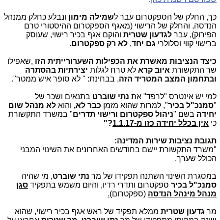
כך, החלק של הספקטרום עבר ל
שמילה
מימון
ונבלע כחלק ממנהל
הנדסה, והחלק של הרישוי (מאגף הספקטרום ההיסטורי טרם
הפירוק), עבר
לגדעון שטרית
והוקם אגף בכיר רישוי, שעוסק
ברישוי קווי וסלולרי
גם יחד
,
לא רק ספקטרום
.
כיצד הנציבות מאשרת את הכפילות השערורייתית הזו
,
שאפילו
שר התקשורת
איוב קרא
לא טרח לגלות
יצירתיות בהסתרה
ובתחמון המצב המטריד הזה
, בבחינת:
"
לא סופר איש ממטר".
למי יש אינטרס "לרפד" את
נתי שוברט
בתנאים ושכר של
"
סמנכ"ל בכיר
", למרות שהוא מזמן
כבר לא,
והוא
לא מנהל
שום
יחידה
בשם "
ניהול ספקטרום ורישוי תדרים
" במשרד התקשורת
כי
אין בכלל יחידה כזו מ-1.1.17
"?
תגובת נציבות שירות המדינה:
"משרד התקשורת יישם בחודשים האחרונים את השינוי המבני
הכולל שערך.
במסגרת השינוי השתנה תפקידו של מר
נתי שוברט
, מי שהיה
סמנכ"ל בכיר
ספקטרום ותדרי רדיו, והיום משמש בתפקיד
סגן
מנהל מינהל הנדסה
(ספקטרום)
.
מר
גדעון שטרית
ממלא תפקיד של ראש אגף בכיר רישוי, שהוא