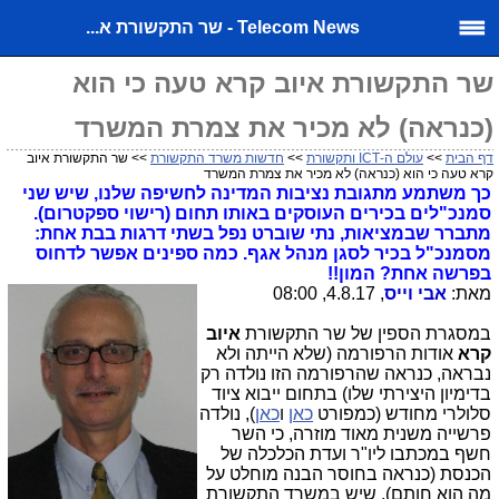
Telecom News - שר התקשורת א...
שר התקשורת איוב קרא טעה כי הוא
(כנראה) לא מכיר את צמרת המשרד
דף הבית
>>
עולם ה-ICT ותקשורת
>>
חדשות משרד התקשורת
>> שר התקשורת איוב
קרא טעה כי הוא (כנראה) לא מכיר את צמרת המשרד
כך משתמע מתגובת נציבות המדינה לחשיפה שלנו, שיש שני
סמנכ"לים בכירים העוסקים באותו תחום (רישוי ספקטרום).
מתברר שבמציאות, נתי שוברט נפל בשתי דרגות בבת אחת:
מסמנכ"ל בכיר לסגן מנהל אגף. כמה ספינים אפשר לדחוס
בפרשה אחת? המון!!
מאת:
אבי וייס
, 4.8.17, 08:00
במסגרת הספין של שר התקשורת
איוב
קרא
אודות הרפורמה (שלא הייתה ולא
נבראה, כנראה שהרפורמה הזו נולדה רק
בדימיון היצירתי שלו) בתחום ייבוא ציוד
סלולרי מחודש (כמפורט
כאן
ו
כאן
), נולדה
פרשייה משנית מאוד מוזרה, כי השר
חשף במכתבו ליו"ר ועדת הכלכלה של
הכנסת (כנראה בחוסר הבנה מוחלט על
מה הוא חותם), שיש במשרד התקשורת