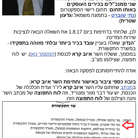
שני סמנכ"לים בכירים העוסקים
באותו תחום
: תחום רישוי הספקטרום
(
נתי שוברט
-
בתמונה משמאל ו
גדעון
שטרית
).
לכן, שלחתי בדחיפות ביום 1.8.17 את השאלה הבאה לנציבות
שירות המדינה:
"
הנדון
: שאלה בעניין
עובד בכיר ביותר ובלתי מזוהה בתפקידו
-
במשרד התקשורת.
במסמך, ששלח השר
איוב קרא
לכנסת (
המסמך כאן
), יש לוח
תפוצה, שצילומו מצ"ב.
אודה להתייחסותכם לפסקה הבאה:
בזבוז כספי ציבור באישור וחתימת השר איוב קרא:
ב
מכתב
שחתום עליו השר
איוב קרא
ליו"ר ועדת הכלכלה של
הכנסת, יש עוד דבר מוזר ומטריד, וזה
לוח התפוצה
של מכתב השר
והנה הצילום של
לוח התפוצה
הזה
: