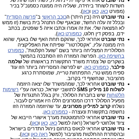
נתי שוברט
אחראי פיקודית - ניהולית, לשתי הפרשיות של
חשדות לשוחד ביחידה, שעליה היה ממונה כסמנכ"ל בכיר
(מפורט
כאן
,
כאן
ו
כאן
).
נתי שוברט
היה (בין היתר) ה
כוכב הראשי
ב"
פרשה הסודית
"
ובכלל זה עלה החשד, שבאגף שלו התנהל בית בושת (זו ממש
לא המצאה שלי. את זה אמרו וכתבו איזה 5 שופטים, בכתב
ידם, בפסק דין חלוט,
כמפורט כאן
).
נתי שוברט
אחראי לכך, שהוקם תחת האף שלו באגף, שהוא
היה ממונה עליו, "אקסלרטור" שפיתח את האפליקציה
הסלולרית המצליחה ביותר בשם "שועל הקלטות",
כמפורט
בחשיפה כאן
. הפרשה המוזרה הזו הסתבכה בהמשך
בשקרים של צמרת משרד התקשורת בראשותו של
שלמה
פילבר
,
כמפורט כאן
. יש לפרשה המסריחה ביותר הזו עוד
ספיח ממש טרי, התפתחות טרייה, שמוסתרת כרגע
מהציבור, שנחשוף די בקרוב.
נתי שוברט
אחראי לכך, שמהמשרד שלו יצאה היוזמה
לשלוח 10 מיליון SMS
לתושבי ישראל, כנראה עפ"י
רשימות
הלקוחות
שיש בחברות הסלולר, ורק בגלל התנגדות של
מפעיל הסלולר דרכו המסרונים הללו היו אמורים לעבור,
נשלחו
קרוב למיליון מסרונים
, עד שהיוזמה המוזרה הזו
נחשפה בתקשורת ונעצרה -
כמפורט כאן
.
נתי שוברט
אחראי להתמוטטות מערך אישורי הייבוא של
ציוד אלחוטי לישראל (ראה למשל
כאן
,
כאן
ו
כאן
).
נתי שוברט
אחראי לכאוס בתחום ניהול התדרים בישראל
ובהסתרת ההחלטות מהציבור (למשל
ראה כאן
ו
כאן
).