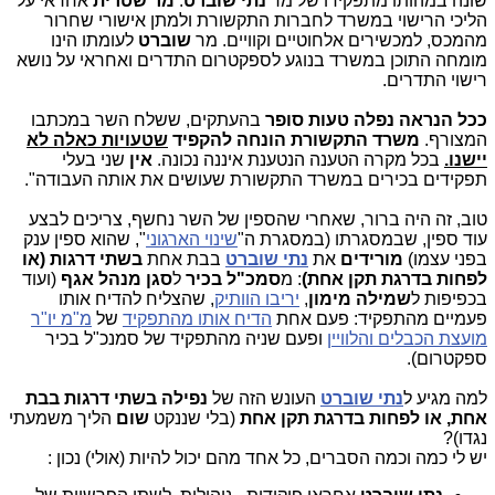
שונה במהותו מתפקידו של מר
נתי שוברט
.
מר שטרית
אחראי על
הליכי הרישוי במשרד לחברות התקשורת ולמתן אישורי שחרור
מהמכס, למכשירים אלחוטיים וקוויים. מר
שוברט
לעומתו הינו
מומחה התוכן במשרד בנוגע לספקטרום התדרים ואחראי על נושא
רישוי התדרים.
ככל הנראה
נפלה טעות סופר
בהעתקים, ששלח השר במכתבו
המצורף.
משרד התקשורת
הונחה להקפיד
שטעויות כאלה לא
יישנו.
בכל מקרה הטענה הנטענת איננה נכונה.
אין
שני בעלי
תפקידים בכירים במשרד התקשורת שעושים את אותה העבודה".
טוב, זה היה ברור, שאחרי שהספין של השר נחשף, צריכים לבצע
עוד ספין, שבמסגרתו (במסגרת ה"
שינוי הארגוני
", שהוא ספין ענק
בפני עצמו)
מורידים
את
נתי שוברט
בבת אחת
בשתי דרגות (או
לפחות בדרגת תקן אחת)
: מ
סמכ"ל בכיר
ל
סגן מנהל אגף
(ועוד
בכפיפות ל
שמילה מימון
,
יריבו הוותיק
, שהצליח להדיח אותו
פעמיים מהתפקיד: פעם אחת
הדיח אותו מהתפקיד
של
מ"מ יו"ר
מועצת הכבלים והלוויין
ופעם שניה מהתפקיד של סמנכ"ל בכיר
ספקטרום).
למה מגיע ל
נתי שוברט
העונש הזה של
נפילה בשתי דרגות בבת
אחת, או לפחות בדרגת תקן אחת
(בלי שננקט
שום
הליך משמעתי
נגדו)?
יש לי כמה וכמה הסברים, כל אחד מהם יכול להיות (אולי) נכון :