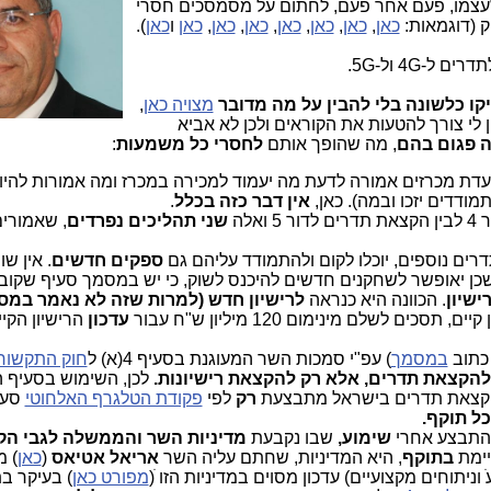
עצמו, פעם אחר פעם, לחתום על מסמסכים חסרי
ק (דוגמאות:
כאן
,
כאן
,
כאן
,
כאן
,
כאן
,
כאן
,
כאן
ו
כאן
).
-4G ול-5G.
קו כלשונה בלי להבין על מה מדובר
מצויה כאן
,
ין לי צורך להטעות את הקוראים ולכן לא אביא
 פגום בהם
, מה שהופך אותם
לחסרי כל משמעות
:
 ועדת מכרזים אמורה לדעת מה יעמוד למכירה במכרז ומה אמורות להיו
ודדים יזכו ובמה). כאן,
אין דבר כזה בכלל
.
אלה
שני תהליכים נפרדים
, שאמורים
ים נוספים, יוכלו לקום ולהתמודד עליהם גם
ספקים חדשים
. אין שו
ין שכן יאופשר לשחקנים חדשים להיכנס לשוק, כי יש במסמך סעיף שקוב
. הכוונה היא כנראה
לרישיון חדש (למרות שזה לא נאמר במס
ם לשלם מינימום 120 מיליון ש"ח עבור
עדכון
הרישיון הקיי
 כתוב
במסמך
) עפ"י סמכות השר המעוגנת בסעיף 4(א) ל
חוק התקשור
להקצאת תדרים, אלא רק להקצאת רישיונות.
לכן, השימוש בסעיף 
הקצאת תדרים בישראל מתבצעת
רק
לפי
פקודת הטלגרף האלחוטי
ל תוקף.
להתבצע אחרי
שימוע,
שבו נקבעת
מדיניות השר והממשלה לגבי ה
יימת
בתוקף
,
היא המדיניות, שחתם עליה השר
אריאל אטיאס
(
כאן
) מ
וניתוחים מקצועיים) עדכון מסוים במדיניות הזו ׁ(
מפורט כאן
) בעיקר ב