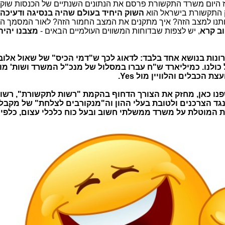
אז היום משרד התקשורת פרסם את הנתונים השנתיים של הכנסות שו
שוק התקשורת בישראל הוא
השוק היחיד בעולם שהיה בנסיגה ודעיכה
אותנו למצב הזה? איך מתקנים את המצב החמור הזה? לאור המסמך ה
וב קרא
, יש לצפות שבדוחות המשווים העולמיים הבאים -
מצבנו יהיה
ות בנושא אחד בלבד: לדאוג לכך ש"דמי הכיס" של שאול אלוביץ
של כולנו. כמיליארד ש"ח עברו במסלול של מנכ"ל המשרד ושות' מו
שפנו כאן, מחזק את הצורך הדחוף בהקמת "רשות לתקשורת", רשו
גד הצרכנים ולטובת בעלי ההון וה"מנקורבים לצלחת" של מקבלי
ת המוטלת על משרד ממשלתי חשוב ובעל כוח כלכלי עצום, כלפי