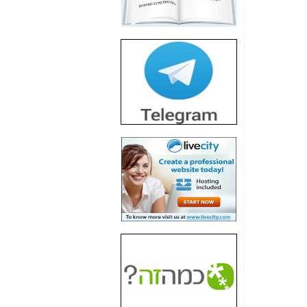
חשיפת חשד לשחיתות
הדומה לזו של "תיק
4000" אך בתחום
הסלולר -
כאן
חשיפת מה שלא
רוצים שתדעו בעניין
פריסת אנלימיטד
(בניחוח בלתי נסבל) -
כאן
חשיפה: איוב קרא
אישר לקבוצת סלקום
בדיוק מה שביבי אישר
ל-Yes ולבזק -
כאן
האם השר איוב קרא
היה צריך בכלל לחתום
על האישור, שנתן
לקבוצת סלקום? -
כאן
האם ביבי וקרא קבלו
בכלל תמורה עבור
ההטבות הרגולטוריות
שנתנו לסלקום? -
כאן