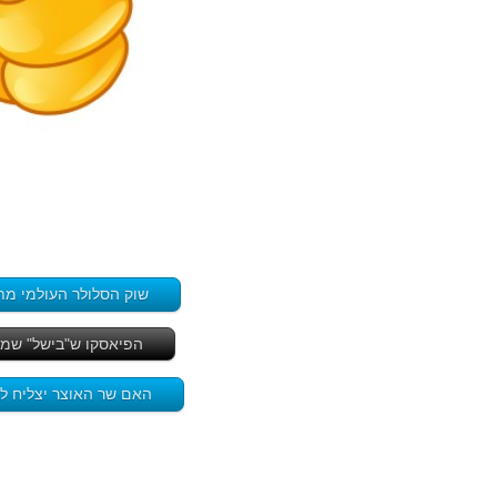
שוק הסלולר העולמי מתקדם במהירות ל-5G. יש 81
הפיאסקו ש"בישל" שמילה
האם שר האוצר יצליח לפ