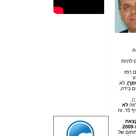
ת
 להיות
ם רמז
ע
מך)
. לא
ם בידה,
ת
.
הזה
לא
סעיף 5ד. זה
קצאת
שבוע טוב לכל
-
2009
.
הגולשים באשר
תחום של
הם!!!