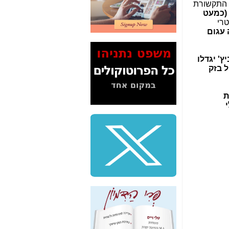
ק התקשורת
2" על תעלולי השר
 (כמעט
משה כחלון -
כאן
טרי
 עגום
המשך חשיפת הבלוף
ששמו "מהפיכת
הסלולר" ואיך מסרסים
' יגדלו
את הנתונים לציבור -
ל בזק
כאן
סיכום ביקור בסיליקון
ת
ואלי - למה 3 הגדולות
משקיעות ומפתחות
באותם תחומים -
כאן
שלמה פילבר (עד
לאחרונה מנכ"ל משרד
התקשורת) - עד
מדינה? הצחקתם
אותי! -
כאן
"יש אפליה בחקירה"?
חשיפה: למה השר
משה כחלון לא נחקר
עד היום? -
כאן