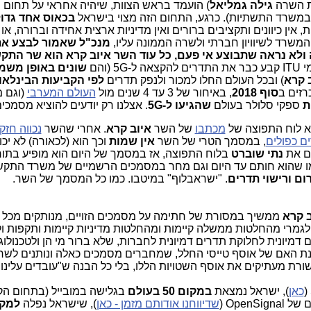
ת השרה
גילה גמליאל
) הועמד בראש הצוות, שיהיה אחראי על תחום 
במשרד התשתיות). כרגע, התחום הזה מצוי בישראל
בכאוס אחד גדו
, אין כיוונים ותקציבים ברורים ואין מדיניות ארצית אחידה וברורה, או 
משרד לשיוויון חברתי ולשרה הממונה עליו,
מנכ"ל שאמור לבצע את
ולא נראה שתבוצע אי פעם, כל עוד השר איוב קרא הוא שר התקש
(והם
שונים באופן משמ
 קרא
) ובכל העולם החלו למכור ולנפק תדרים
לפי הקביעות הבינלאו
כרזים ב
סוף 2018
, באיחור של 3 עד 4 שנים מול
העולם המערבי
(וגם 
ת
ספקי סלולר בעולם
שהגיעו ל-5G
. אצלנו רק יודעים להוציא מסמכים
א לוח התפוצה של
מכתבו
של השר
איוב קרא
. אחרי שהשר
נכווה חזק
ם כפולים
, במסמך הטרי של השר
אין שמות
וכך הוא (לכאורה) לא יכו
ם את
נתי שוברט
בלוח התפוצה, אז במסמך של היום הוא מופיע בתור
מו שהוא חותם עד היום וגם מחר במסמכים הרשמיים של משרד התקש
ם ורישוי תדרים
. "ישראבלוף" במיטבו. כמו כל המסמך של השר.
ב קרא
ממשיך במסורת של חתימה על מסמכים הזויים, מנותקים מכל 
 לגמרי מהחלטות ממשלה קיימות ומהחלטות מדיניות קיימות ותקפות ו
 דמיונית לחלוקת תדרים דמיונית לחברות, שלא ברור מי הן ולטכנולוג
נת האם של אוסף טייסי החלל, שמחברים מסמכים כאלה ונותנים לשר
רת מעתיקים את אוסף השטויות הללו, בלי כל הבנה ש"עובדים עלינו ב
כאן
), ישראל נמצאת
במקום 50 בעולם
בגלישה במובייל (בתחום הקוו
שדיווחנו אודותם מזמן - כאן
), שישראל נפלה