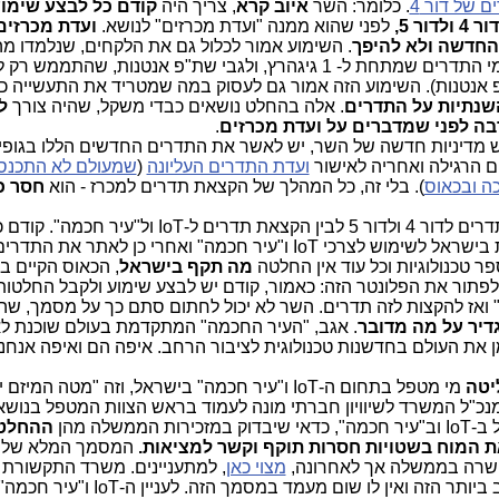
 של דור 4
. כלומר: השר
איוב קרא
, צריך היה
קודם כל לבצע שימוע
ר 5,
לפני שהוא ממנה "ועדת מכרזים" לנושא.
ועדת מכרזים
 החדשה ולא להיפך
. השימוע אמור לכלול גם את הלקחים, שנלמדו מה
 אנטנות). השימוע הזה אמור גם לעסוק במה שמטריד את התעשייה כיו
השנתיות על התדרים
. אלה בהחלט נושאים כבדי משקל, שהיה צורך
ל
בה לפני שמדברים על ועדת מכרזים
.
יש מדיניות חדשה של השר, יש לאשר את התדרים החדשים הללו בגופי
ם הרגילה ואחריה לאישור
ועדת התדרים העליונה
(
שמעולם לא התכנס
ה ובכאוס
). בלי זה, כל המהלך של הקצאת תדרים למכרז - הוא
חסר כ
והדבר הכי חמור: אין שום קשר בין תדרים לדור 4 ולדור 5 לבין הקצאת תדרים ל-IoT 
להחליט מהן הטכנולוגיות המאושרות בישראל לשימוש לצרכי IoT ו"עיר חכמה" ואחרי כן לאתר את התדר
ר טכנולוגיות וכל עוד אין החלטה
מה תקף בישראל
, הכאוס הקיים ב
 לפתור את הפלונטר הזה: כאמור, קודם יש לבצע שימוע ולקבל החלטות
דיר על מה מדובר
. אגב, "העיר החכמה" המתקדמת בעולם שוכנת ל
 את העולם בחדשנות טכנולוגית לציבור הרחב. איפה הם ואיפה אנחנו
יטה
מי מטפל בתחום ה-IoT ו"עיר חכמה" בישראל, וזה "מטה המי
מנכ"ל המשרד לשיוויון חברתי מונה לעמוד בראש הצוות המטפל בנושא. 
ת הממשלה מהן
ההחלט
ת המוח בשטויות חסרות תוקף וקשר למציאות.
המסמך המלא של 
ושרה בממשלה אך לאחרונה,
מצוי כאן
, למתעניינים. משרד התקשורת
בהכנת המסמך החשוב ביותר הזה ואין לו שום מעמד במסמך ה