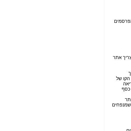
הנאה שהיא מיסודות
עבירת השוחד? -
כאן
שערוריית הקנס הענק
על בזק וחשיפת
"תעודת הביטוח" של
נתניהו בתיק 4000 -
כאן
ערוץ 20: "תיק תפור":
אבי וייס חושף את
מחדלי "תיק 4000" -
כאן
התבלבלתם: גיא פלד
הפך את כחלון, גבאי
ואילת לחשודים
המרכזיים בתיק 4000 -
כאן
פצצות בתיק 4000:
האם היו בכלל
התנגדויות למיזוג
בזק-יס? -
כאן