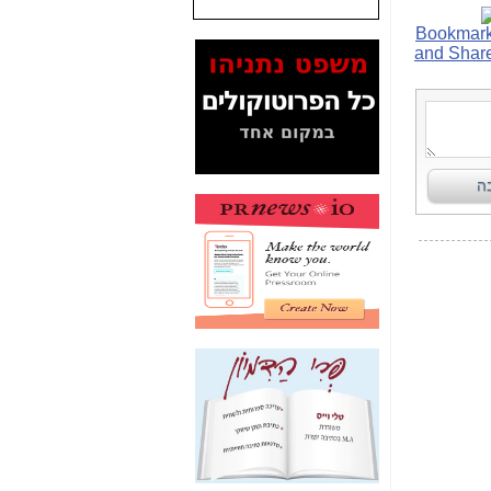
המסמכים בנושא בזק-
Yes (תיק 4000)
מוכיחים "תפירת תיק"
לאיש הלא נכון! -
כאן
עובדות ומסמכים
המוסתרים מהציבור:
האם ביבי כשר
תקשורת עזר לקב'
בזק? -
כאן
מה מקור ה-Fake
News שהביא לתפירת
תיק לביבי והעלמת
החשודים הנכונים -
כאן
אחת הרגליים של "תיק
4000 התפור"
התמוטטה היום
בניצחון (כפול) של בזק
-
כאן
איך כתבות מפנקות
הפכו לפתע לטובת