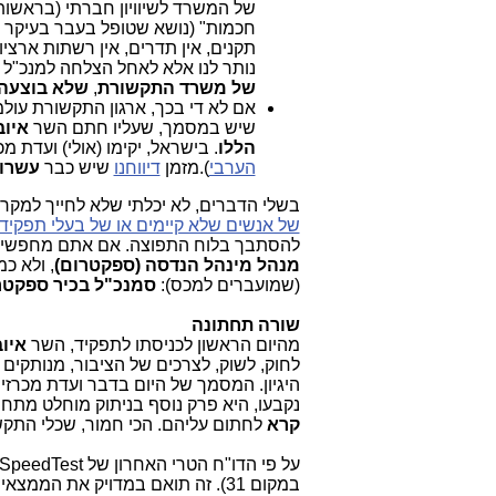
של המשרד לשיוויון חברתי (בראשו
חכמות" (נושא שטופל בעבר בעיקר 
תקנים, אין תדרים, אין רשתות ארציות
נותר לנו אלא לאחל הצלחה למנכ"ל ה
של משרד התקשורת
,
שלא בוצעה 
אם לא די בכך, ארגון התקשורת עולמי ITU קבע כבר את התדרים להקצאה ל-5G 
שיש במסמך, שעליו חתם השר
איוב
הללו
. בישראל, יקימו (אולי) ועדת מ
הערבי
).מזמן
דיווחנו
שיש כבר
עשרו
בשלי הדברים, לא יכלתי שלא לחייך למקר
של אנשים שלא קיימים או של בעלי תפקידי
להסתבך בלוח התפוצה. אם אתם מחפשי
מנהל מינהל הנדסה (ספקטרום)
, ולא כ
(שמועברים למכס):
סמנכ"ל בכיר ספקטרו
שורה תחתונה
מהיום הראשון לכניסתו לתפקיד, השר
איו
לחוק, לשוק, לצרכים של הציבור, מנותקים
היגיון. המסמך של היום בדבר ועדת מכרזים
נקבעו, היא פרק נוסף בניתוק מוחלט מתח
קרא
לחתום עליהם. הכי חמור, שכלי התקשו
על פי הדו"ח הטרי האחרון של SpeedTest (
במקום 31). זה תואם במדויק את הממצאים של OpenSignal (