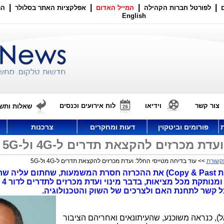
|
|
|
|
לפורטל חברות הקהילה
המייל האדום
אפלקציות האתר בסלולר
הר
English
צור קשר
וידיאו
לוח אירועים וכנסים
שאלות ותשו
פורומים וביטקוין
דעות ומחקרים
צרכנות
ת מכרזים להקצאת תדרים ל-4G ול-5G
קשורת
>> עוד בדיחה מטייסי החלל: ועדת מכרזים להקצאת תדרים ל-4G ול-5G
כלי התקשורת (כהרגלם) העתיקו (בשיטת Copy & Past) את ההכרזה חסרת המשמעות, שחתום עליה ש
כל קשר לתחנת האם ולצרכים של השוק והטכנולוגיה.
), כנראה משוכנע, שהעיתונאים ואחריהם הציבור