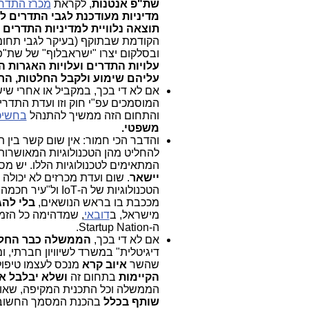
שת"פ אנטנות
, לקראת
מכרז התדרים
מדיניות מעודכנת לגבי התדרים לדור 4 ולדו
תוצאה נלוויית למדיניות התדרים
ובסלקום יצרו "ישראבלוף" של שת"פ
עלויות התדרים ועלויות האגרות 
עליהם שימוע ולקבל החלטות, הר
אם לא די בכך, במקביל או אחרי ש
המוסמכים עפ"י חוק וזו ועדת התדרי
והתחום הזה ממשיך להתנהל
בחשיכ
משפטי.
המתאימים לטכנולוגיות הללו. יש מספ
יישאר
. שום ועדת מכרזים לא יכולה
מככבת בו בראש הנושאים,
בלי להג
מישראל, ב
דובאי
, שמדהימה כל הזמן
ה-Startup Nation.
אם לא די בכך,
הממשלה כבר החל
דיגיטלית" במשרד לשיוויון חברתי, ו
שהשר
איוב קרא
מנכס לעצמו טיפול ב-IoT וב"עיר חכמה", כדאי שיבדוק במזכירו
הקיימות
בתחום זה
ושלא יבלבל א
הממשלה וכל התכנית המקיפה, שא
שותף בכלל