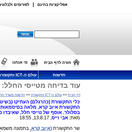
|
אפליקציות בחינם
לפורומים ולבלוגים
מי אנחנו
חזרה לדף הבית
חדשות
עולם ה-ICT ותקשורת
עוד בדיחה מטייסי החלל: ועד
דף הבית
>>
עולם ה-ICT ותקשורת
>>
חדשות משרד הת
בסלולר. אוסף של טייסי חלל, שאיבדו 
מאת:
אבי וייס
, 13.8.17, 18:55
שר התקשורת (
איוב קרא
, בתמונה משמאל