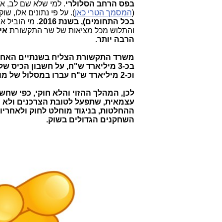
בפס הרחב הסלולרי
. למי שלא שם לב, 
(
המסמך הטרי כאן
). על פי נתונים אלו, 
בכל התחומים), בשנת 2016
. מי הוביל 
והתלוש מכל מציאות של שר התקשורת
אי
הרבה יותר
.
משרד התקשורת הצליח בשנתיים האחרונ
בכ-3 מיליארד ש"ח, על חשבון הכיס 
וכ-2 מיליארד ש"ח עברו במסלול של מועצת הכבלים והלוויין מול Yes.
לכן, המהלך ההזוי והלא חוקי, כפי שח
עצמאית, שתפעל לטובת הצרכנים ולא נ
ההחלטות, בניגוד מוחלט לחוק ולאחריו
השחקנים הגדולים בשוק.