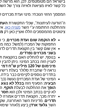
בישראל הם מטומטמים. לכן, הוא מרשה ל
כל קשר לאיזו מציאות ולאיזה צורך של השו
המסמך ההזוי הנוכחי: מינוי ועדת מכרזים לתדרים ל
ה"הודעה לעיתונות", שכלי התקשורת
העתי
וההחלטה החתומה ע"י השר
מצויה כאן
. א
ציטוטים מהמסמכים הללו ואציין כאן רק
מה
לא הוקמה שום ועדת מכרזים
, כי
התפוקות של המכרז (למשל: כמה מתמ
אין שום קשר בין הקצאת תדרים לדור 4 לבין הקצאת תדרים לדור 5 ו
בשני מכרזים נפרדים.
בנוסף, יש להחליט האם בהקצאת תדר
לעניין הזה בכתב המינוי. ניתן להב
מינימום של 120 מיליון ש"ח דמי רישיון
נראה לי שחברת סלולר בעלת רישיון קיים, תסכי
בתדרים נוספים לקיימים כבר בידה.
המינוי של ועדת המכרזים נעשה (כך
הבעיה
: הסעיף הזה
בכלל לא נוגע 
הופך
את ההחלטה לבעלת
תוקף
. 
לא קיים בכתב המינוי ולכן הוא
חסר כ
יתרה מכך, הקצאת תדרים אמורה 
תדרים
. מדיניות השר האחרונה, שק
השר
גלעד ארדן
ביצע (לאחר שימועׂ 