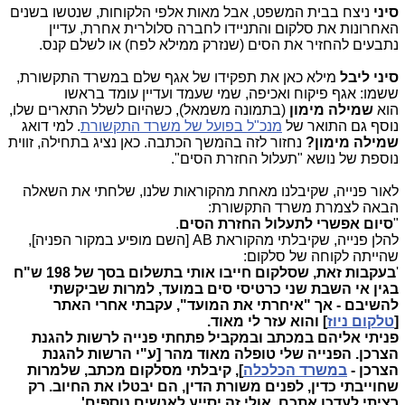
סיני
ניצח בבית המשפט, אבל מאות אלפי הלקוחות, שנטשו בשנים
האחרונות את סלקום והתניידו לחברה סלולרית אחרת, עדיין
נתבעים להחזיר את הסים (שנזרק ממילא לפח) או לשלם קנס.
סיני ליבל
מילא כאן את תפקידו של אגף שלם במשרד התקשורת,
ששמו: אגף פיקוח ואכיפה, שמי שעמד ועדיין עומד בראשו
הוא
שמילה מימון
(בתמונה משמאל), כשהיום לשלל התארים שלו,
נוסף גם התואר של
מנכ"ל בפועל של משרד התקשורת
. למי דואג
שמילה מימון?
נחזור לזה בהמשך הכתבה. כאן נציג בתחילה, זווית
נוספת של נושא "תעלול החזרת הסים".
לאור פנייה, שקיבלנו מאחת מהקוראות שלנו, שלחתי את השאלה
הבאה לצמרת משרד התקשורת:
"
סיום אפשרי לתעלול החזרת הסים
.
להלן פנייה, שקיבלתי מהקוראת AB [השם מופיע במקור הפניה],
שהייתה לקוחה של סלקום:
'
בעקבות זאת, שסלקום חייבו אותי בתשלום בסך של 198 ש"ח
בגין אי השבת שני כרטיסי סים במועד, למרות שביקשתי
להשיבם - אך "איחרתי את המועד", עקבתי אחרי האתר
[
טלקום ניוז
] והוא עזר לי מאוד.
פניתי אליהם במכתב ובמקביל פתחתי פנייה לרשות להגנת
הצרכן. הפנייה שלי טופלה מאוד מהר [ע"י הרשות להגנת
הצרכן -
במשרד הכלכלה
], קיבלתי מסלקום מכתב, שלמרות
שחוייבתי כדין, לפנים משורת הדין, הם יבטלו את החיוב. רק
רציתי לעדכן אתכם, אולי זה יסייע לאנשים נוספים'
.