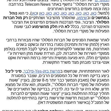
מוקדי חברות הסלולר" נחשף באתר Telecom News בהרחבה
כמה וכמה פעמים בחודשים האחרונים
(למשל:
כאן
,
כאן
,
כאן
,
כאן
,
כאן
,
כאן
,
כאן
,
כאן
ו
כאן
), כי הוא
נוהל
במחשכים
וב
שימוע
, שהוסתר מהציבור ושהתקיים
רק מול חברות
הסלולר
. הציבור, גופי הצרכנות והגופים המייצגים את הציבור
והאינטרס הצרכני, בכלל
לא היו חלק מהשימוע
לגבי שעות
הפעילות של מוקדי חברות הסלולר.
לאחר שמאות הסניפים של חברות הסלולר שהיו מבוזרות ברחבי
הארץ (למתן שירות ותמיכה) נסגרו בהדרגה ובשקט בשנים
האחרונות, מה שנשאר ללקוחותיהן זה בעיקר לקבל תמיכה בטלפון
ממוקדי השירות של החברות. לכן, הורדת שעות מתן השירות ע"י
המוקדים הללו, היא פגיעה ממשית וחריפה ברמת השירות ואקט
אנטי-צרכני מובהק מצד משרד התקשורת.
לאור ההתפתחויות, שנחשפו ב
פרשת בזק-Yes-פילבר
,
סיני ליבל
ביצע בדיקה חוזרת של כל המסמכים הרבים, שצבר במסגרת
המאבק שלו (מאבק הנמשך כבר יותר מ-8 שנים), בעניין "שעות
הפעילות של מוקדי חברות הסלולר", ולטענתו, הוא עלה על ממצא
חדש, שלא היה ער לו עד כה. לדבריו, בבדיקה של התאריכים של
תהליך קבלת ההחלטות בעניין "קיצור שעות המוקדים לחברות
הסלולר" יש תובנות חדשות שדורשות בדיקה בהתייחס להחלטה
של המנכ"ל (באישור היועצת המשפטית דאז).