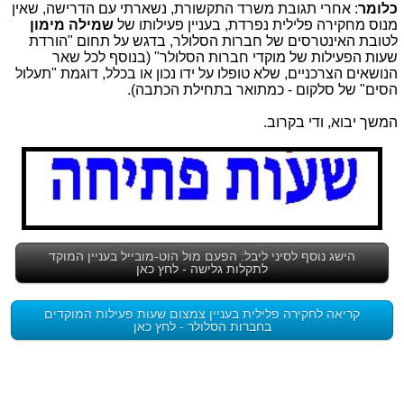
כלומר
: אחרי תגובת משרד התקשורת, נשארתי עם הדרישה, שאין
מנוס מחקירה פלילית נפרדת, בעניין פעילותו של
שמילה מימון
לטובת האינטרסים של חברות הסלולר, בדגש על תחום "הורדת
שעות הפעילות של מוקדי חברות הסלולר" (בנוסף לכל שאר
הנושאים הצרכניים, שלא טופלו על ידו נכון או בכלל, דוגמת "תעלול
הסים" של סלקום - כמתואר בתחילת הכתבה).
המשך יבוא, ודי בקרוב.
הישג נוסף לסיני ליבל: הפעם מול הוט-מובייל בעניין המוקד
לתקלות גלישה - לחץ כאן
קריאה לחקירה פלילית בעניין צמצום שעות פעילות המוקדים
בחברות הסלולר - לחץ כאן