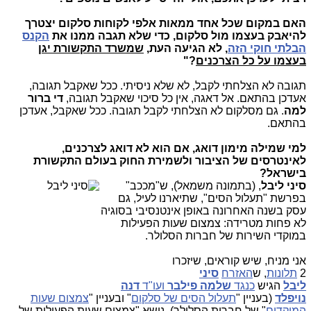
האם במקום שכל אחד ממאות אלפי לקוחות סלקום יצטרך
להיאבק בעצמו מול סלקום, כדי שלא תגבה ממנו את
הקנס
הבלתי חוקי הזה
, לא הגיעה העת,
שמשרד התקשורת יגן
בעצמו על כל הצרכנים
?"
תגובה לא הצלחתי לקבל, לא שלא ניסיתי. ככל שאקבל תגובה,
אעדכן בהתאם. אל דאגה, אין כל סיכוי שאקבל תגובה,
די ברור
למה
. גם מסלקום לא הצלחתי לקבל תגובה. ככל שאקבל, אעדכן
בהתאם.
למי שמילה מימון דואג, אם הוא לא דואג לצרכנים,
לאינטרסים של הציבור ולשמירת החוק בעולם התקשורת
בישראל?
סיני ליבל
, (בתמונה משמאל),
ש"מככב"
בפרשת "תעלול הסים", שתיארנו לעיל, גם
עסק בשנה האחרונה באופן אינטנסיבי בסוגיה
לא פחות מטרידה: צמצום שעות הפעילות
במוקדי השירות של חברות הסלולר.
אני מניח, שיש קוראים, שיזכרו
2
תלונות
, ש
האזרח
סיני
ליבל
הגיש
כנגד
שלמה פילבר
ועו"ד
דנה
נויפלד
(בעניין "
תעלול הסים של סלקום
" ובעניין "
צמצום שעות
המוקדים
" של חברות הסלולר). נושא "צמצום שעות הפעילות של