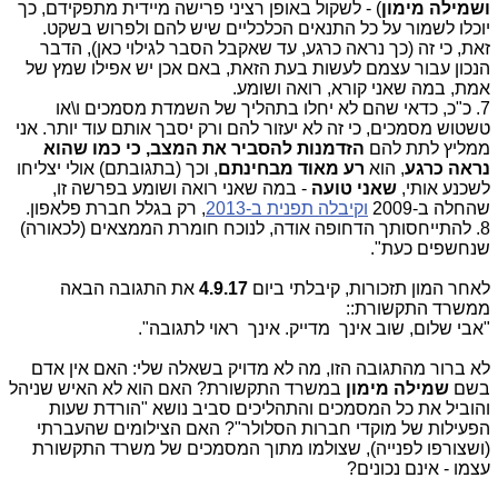
ושמילה מימון
) - לשקול באופן רציני פרישה מיידית מתפקידם, כך
יוכלו לשמור על כל התנאים הכלכליים שיש להם ולפרוש בשקט.
זאת, כי זה (כך נראה כרגע, עד שאקבל הסבר לגילוי כאן), הדבר
הנכון עבור עצמם לעשות בעת הזאת, באם אכן יש אפילו שמץ של
אמת, במה שאני קורא, רואה ושומע.
7. כ"כ, כדאי שהם לא יחלו בתהליך של השמדת מסמכים ו\או
טשטוש מסמכים, כי זה לא יעזור להם ורק יסבך אותם עוד יותר. אני
ממליץ לתת להם
הזדמנות להסביר את המצב, כי כמו שהוא
נראה כרגע
, הוא
רע מאוד מבחינתם
, וכך (בתגובתם) אולי יצליחו
לשכנע אותי,
שאני טועה
- במה שאני רואה ושומע בפרשה זו,
שהחלה ב-2009
וקיבלה תפנית ב-2013
, רק בגלל חברת פלאפון.
8. להתייחסותך הדחופה אודה, לנוכח חומרת הממצאים (לכאורה)
שנחשפים כעת".
לאחר המון תזכורות, קיבלתי ביום
4.9.17
את התגובה הבאה
ממשרד התקשורת::
"אבי שלום, שוב אינך מדייק. אינך ראוי לתגובה".
לא ברור מהתגובה הזו, מה לא מדויק בשאלה שלי: האם אין אדם
בשם
שמילה מימון
במשרד התקשורת? האם הוא לא האיש שניהל
והוביל את כל המסמכים והתהליכים סביב נושא "הורדת שעות
הפעילות של מוקדי חברות הסלולר"? האם הצילומים שהעברתי
(ושצורפו לפנייה), שצולמו מתוך המסמכים של משרד התקשורת
עצמו - אינם נכונים?