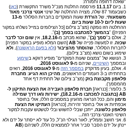
"שאלה דחופה וחמורה:
1. ביום
11.1.17
פורסמה החלטת מנכ"ל משרד התקשורת (
כאן
)
כשבעמוד 87 שלה, מצויה ההחלטה של שינוי
אנטי צרכני מאוד
משמעותי
, של
הורדת
שעות המוקדים בחברות הסלולר
מ-13
שעות ליום ל-10 שעות ביום
.
ההחלטה הזו נומקה (מצ"ב צילום [כל הצילומים במייל נשלחו במקור
הפניה]) "
בהמשך למכתבנו בסמך
)
ב)
".
2. אולם ב"
סמך (ב)
", שהוא מכתב מ
-18.2.16
, אין
שום זכר לדבר
שכזה
. זו למעשה פנייה של
AB
[השם המלא מופיע במקור הפניה]
לחברות הסלולר,
שהוסתר מהציבור
(
ולא בפעם הראשונה
),
ולא
שימוע בשום נושא (מצ"ב צילום).
3. הנושא של "צמצום שעות המוקדים" מופיע דווקא ב
שימוע
ובמסמך
השינויים
, שניהם מ
-9 לאוגוסט 2016.
4. אולם, בעיון מדוקדק
במסמך הזה
מ-
9 לאוגוסט 2016
, רואים
בתחתיתו ב-3 העמודים הראשונים,
מהיכן הוא הגיע
:
מחברת
פלאפון מקבוצת בזק
(מצ"ב צילום של תחתית דף אחד
מהמסמך).
5. כלומר: [כנראה]
חברת פלאפון העבירה את הצעת התיקון ל-
AB (בתגובה למכתבו מ-18.2.16), ישירות ו\או דרך שמילה
מימון
והם, ככל הנראה מהעיון במסמכים הללו, אולי בחוסר
אכפתיות או אולי בחוסר זהירות, [כנראה]
העתיקו את הצעת
פלאפון כלשונה
, ייתכן שבלי לחשוש ובלי לטשטש עקבות למקור
השינוי האנטי-צרכני הזה...
6. אני חושב וממליץ, לאור הגילוי הנ"ל, כל עוד לא ייסתר על ידם ולא
יינתן על ידם הסבר סביר אחר לממצאים הללו, לשניהם (
AB