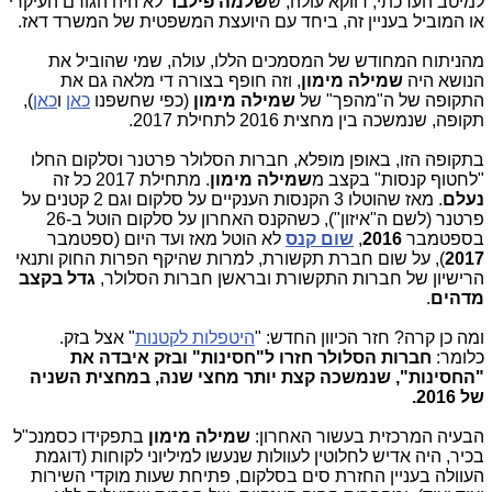
למיטב הערכתי, דווקא עולה, ש
שלמה פילבר
לא היה הגורם העיקרי
או המוביל בעניין זה, ביחד עם היועצת המשפטית של המשרד דאז.
מהניתוח המחודש של המסמכים הללו, עולה, שמי שהוביל את
הנושא היה
שמילה מימון
, וזה חופף בצורה די מלאה גם את
התקופה של ה"מהפך" של
שמילה מימון
(כפי שחשפנו
כאן
ו
כאן
),
תקופה, שנמשכה בין מחצית 2016 לתחילת 2017.
בתקופה הזו, באופן מופלא, חברות הסלולר פרטנר וסלקום החלו
"לחטוף קנסות" בקצב מ
שמילה מימון
. מתחילת 2017 כל זה
נעלם
. מאז שהוטלו 3 הקנסות הענקיים על סלקום וגם 2 קטנים על
פרטנר (לשם ה"איזון"), כשהקנס האחרון על סלקום הוטל ב-26
בספטמבר
2016
,
שום קנס
לא הוטל מאז ועד היום (ספטמבר
2017
), על שום חברת תקשורת, למרות שהיקף הפרות החוק ותנאי
הרישיון של חברות התקשורת ובראשן חברות הסלולר,
גדל בקצב
מדהים
.
ומה כן קרה? חזר הכיוון החדש: "
היטפלות לקטנות
" אצל בזק.
כלומר:
חברות הסלולר חזרו ל"חסינות" ובזק איבדה את
"החסינות", שנמשכה קצת יותר מחצי שנה, במחצית השניה
של 2016.
הבעיה המרכזית בעשור האחרון:
שמילה מימון
בתפקידו כסמנכ"ל
בכיר, היה אדיש לחלוטין לעוולות שנעשו למיליוני לקוחות (דוגמת
העוולה בעניין החזרת סים בסלקום, פתיחת שעות מוקדי השירות