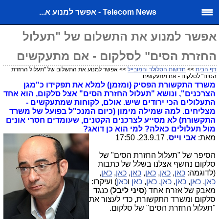
Telecom News - אפשר למנוע א...
אפשר למנוע את התשלום של "תעלול
החזרת הסים" לסלקום - אם מתעקשים
דף הבית
>>
חדשות הסלולר והמובייל
>> אפשר למנוע את התשלום של "תעלול החזרת
הסים" לסלקום - אם מתעקשים
משרד התקשורת הפסיק (ומזמן) למלא את תפקידו כ"מגן
הצרכנים", ונושא "תעלול החזרת הסים" אצל סלקום, הוא אחד
התעלולים הכי ירודים שיש. אולם, לקוחות שמתעקשים -
מצליחים. למה שמילה מימון (כיום המנכ"ל בפועל של משרד
התקשורת) לא מסייע לצרכנים הקטנים, שעומדים חסרי אונים
מול תעלולים כאלה? למי הוא כן דואג?
מאת:
אבי וייס
, 23.9.17, 17:50
הסיפר של "תעלול החזרת הסים" של
סלקום נחשף אצלנו בשלל של כתבות
(לדוגמה:
כאן
,
כאן
,
כאן
,
כאן
,
כאן
,
כאן
,
כאן
,
כאן
,
כאן
,
כאן
,
כאן
,
כאן
ו
כאן
) ועיקרו:
מאבק של אזרח אחד (
סיני ליבל
) כנגד
סלקום ומשרד התקשורת, כדי לעצור את
"תעלול החזרת הסים" של סלקום.