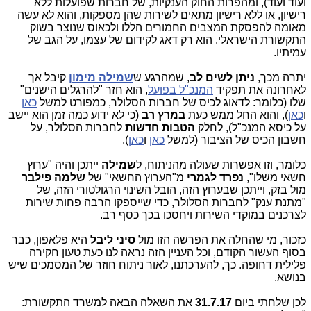
ועוד ועוד), ומהפרות החוק הענקיות, של חברות שפועלות ללא
רישיון, או ללא רישיון מתאים לשירות שהן מספקות, והוא לא עשה
מאומה להפסקת המצבים החמורים הללו ולכאוס שנוצר בשוק
התקשורת הישראלי. הוא רק דאג לקידום של עצמו, על הגב של
עמיתיו.
יתרה מכך,
ניתן לשים
לב
, שמהרגע ש
שמילה מימון
קיבל אך
לאחרונה את תפקיד
המנכ"ל בפועל
, הוא חזר "להרגלים הישנים"
שלו (כלומר: לדאוג לכיס של חברות הסלולר, כמפורט למשל
כאן
ו
כאן
), והוא החל ממש כעת
במרץ רב
(כי לא ידוע כמה זמן הוא יישב
על כיסא המנכ"ל), לחלק
הטבות חדשות
לחברות הסלולר, על
חשבון הכיס של הציבור (למשל
כאן
ו
כאן
).
כלומר, וזו אפשרות שעולה מהניתוח, ל
שמילה
ייתכן והיה "ערוץ
חשאי משלו",
נפרד לגמרי
מ"הערוץ החשאי" של
שלמה פילבר
מול בזק, וייתכן שבערוץ הזה, הובל השינוי הרגולטורי הזה, של
"מתנת ענק" לחברות הסלולר, כדי שייספקו הרבה פחות שירות
לצרכנים במוקדי השירות ויחסכו בכך כסף רב.
כזכור, מי שהחלה את הפרשה הזו מול
סיני ליבל
היא פלאפון, כבר
בסוף העשור הקודם, וכל העניין הזה נראה לנו כעת טעון חקירה
פלילית דחופה. כך, להערכתנו, לאור ניתוח חוזר של המסמכים שיש
בנושא.
לכן שלחתי ביום
31.7.17
את השאלה הבאה למשרד התקשורת: