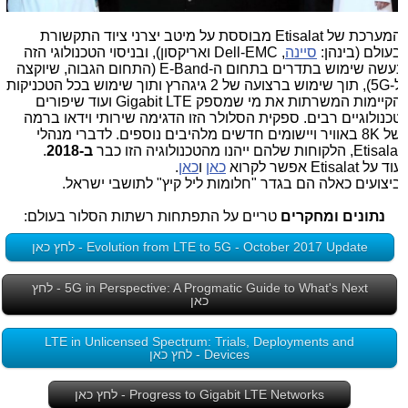
המערכת של Etisalat מבוססת על מיטב יצרני ציוד התקשורת
עולם (בינהן:
סיינה
, Dell-EMC ואריקסון), ובניסוי הטכנולוגי הזה
נעשה שימוש בתדרים בתחום ה-E-Band (התחום הגבוה, שיוקצה
ל-5G), תוך שימוש ברצועה של 2 גיגהרץ ותוך שימוש בכל הטכניקות
הקיימות המשרתות את מי שמספק Gigabit LTE ועוד שיפורים
כנולוגיים רבים. ספקית הסלולר הזו הדגימה שירותי וידאו ברמה
של 8K באוויר ויישומים חדשים מלהיבים נוספים. לדברי מנהלי
Etis, הלקוחות שלהם ייהנו מהטכנולוגיה הזו כבר
ב-2018
.
 על Etisalat אפשר לקרוא
כאן
ו
כאן
.
יצועים כאלה הם בגדר "חלומות ליל קיץ" לתושבי ישראל.
נתונים ומחקרים
טריים על התפתחות רשתות הסלור בעולם:
Evolution from LTE to 5G - October 2017 Update - לחץ כאן
5G in Perspective: A Progmatic Guide to What's Next - לחץ
כאן
LTE in Unlicensed Spectrum: Trials, Deployments and
Devices - לחץ כאן
Progress to Gigabit LTE Networks - לחץ כאן