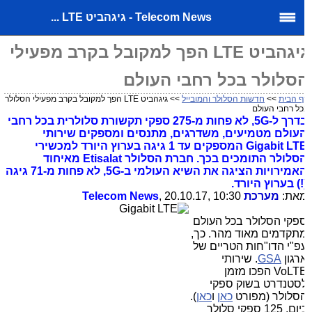
Telecom News - גיגהביט LTE ...
גיגהביט LTE הפך למקובל בקרב מפעילי
סלולר בכל רחבי העולם
ף הבית
>>
חדשות הסלולר והמובייל
>> גיגהביט LTE הפך למקובל בקרב מפעילי הסלולר
ל רחבי העולם
בדרך ל-5G, לא פחות מ-275 ספקי תקשורת סלולרית בכל רחבי
עולם מטמיעים, משדרגים, מתנסים ומספקים שירותי
Gigabit LTE המספקים עד 1 גיגה בערוץ היורד למכשירי
הסלולר התומכים בכך. חברת הסלולר Etisalat מאיחוד
האמירויות הציגה את השיא העולמי ב-5G, לא פחות מ-71 גיגה
!) בערוץ היורד.
את:
מערכת
, 20.10.17, 10:30
Telecom News
פקי הסלולר בכל העולם
תקדמים מאוד מהר. כך,
פ"י הדו"חות הטריים של
רגון
GSA
. שירותי
VoLTE הפכו מזמן
סטנדרט בשוק ספקי
סלולר (מפורט
כאן
ו
כאן
).
כיום, 125 ספקי סלולר