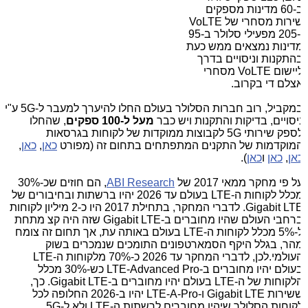
ב-60 מדינות מספקים
שירות מסחרי של VoLTE
ו-205 מפעילי סלולר ב-95
דינות נמצאים ממש כעת
התקנות וניסויים בדרך
ליישום VoLTE מסחרי
צלם די בקרוב.
במקביל, רוב חברות הסלולר בעולם החלו להיערך למעבר ל-5G ע"י
יסויים, בדיקות והתקנות ויש כבר
מעל ל-100 ספקים
, שהחלו
לספק שירותי 5G לקבוצות ממוקדות של לקוחות בגרסאות
מוקדמות של התקנים המתפתחים בתחום זה (מפורט
כאן
,
כאן
,
אן
,
כאן
ו
כאן
).
ל פי מחקר ממאי 2017 של
ABI Research
, הם חוזים שכ-30%
מכלל לקוחות ה-LTE בעולם עד 2026 יהיו ברשתות ובחיבורים של
Gigabit LTE. לדברי המחקר, בתחילת 2017 היו כ-2 מיליון לקוחות
ברחבי העולם שהיו מחוברים ב-Gigabit LTE שזה היה קצ מתחת
ל-5% מכלל לקוחות ה-LTE בעולם באותה עת, אך תחום זה צומח
הר, בגלל היקף הסמארטפונים התומכים שנמכרים בשוק
העולמי.לכן, לדברי המחקר עד 2026 כ-70% מלקוחות ה-LTE
בעולם יהיו מחוברים ב-LTE-Advanced Pro כש-30% מכלל
הלקוחות של ה-LTE בעולם יהיו מחוברים ב-Gigabit LTE. כך,
ששירות Gigabit LTE ו-LTE-A-Pro יהיו ב-2026 החלופה לכל
קוחות הסלולר שיהיו מחוברים לרשתות ה-LTE ולא ל-5G.