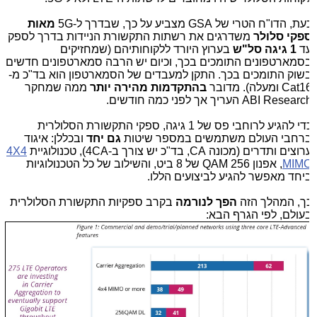
ת, הדו"ח הטרי של GSA מצביע על כך, שבדרך ל-5G
מאות
פקי סלולר
משדרגים את רשתות התקשורת הניידות בדרך לספק
ד
1 גיגה סל"ש
בערוץ היורד ללקוחותיהם (שמחזיקים
סמארטפונים התומכים בכך, וכיום יש הרבה סמארטפונים חדשים
שוק התומכים בכך. התקן למעבדים של הסמארטפון הוא בד"כ מ-
Cat ומעלה). מדובר
בהתקדמות מהירה יותר
ממה שמחקר
ABI Resear העריך אך לפני כמה חודשים.
כדי להגיע לרוחבי פס של 1 גיגה, ספקי התקשורת הסלולרית
רחבי העולם משתמשים במספר שיטות
גם יחד
ובכללן: איגוד
וצים ותדרים (מכונה CA, בד"כ יש צורך ב-4CA), טכנולוגיית
4X4
MIM
, אפנון 256 QAM של 8 ביט, והשילוב של כל הטכנולוגיות
יחד מאפשר להגיע לביצועים הללו.
ך, המהלך הזה
הפך לנורמה
בקרב ספקיות התקשורת הסלולרית
עולם, לפי הגרף הבא: