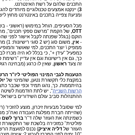
התכנים שלהם על רשת האינטרנט.
3
) יינקטו אמצעים טכנולוגיים מיוחדים לה
ומניעת צפייה בתכנים באינטרנט מחוץ ליש
מכל הסעיפים, הוחל במימוש (ראשוני - בש
OTT,
של הקמת "מרשם ספקי תכנים", מרש
-
אין,
ממפיק \ יוצר התכנים, למי שאושר והמופי
כמפעיל "עידן +", כי בכלל לא היה מכרז לב
כך, גם אין רישיונות וגם אין עדיין "רשימת 
זה צעד
ראשון
, שאין לו כרגע (מבחינה רגו
הטענות לגבי המינוי הפוליטי ליו"ר הר
במקצת כלי תקשורת נטען, שהמינוי של
יול
בהיתממות. כך, נהגו תמיד וכפי שכבר כת
הרשות השנייה
", יש לתת הזדמנות לשיטה
ההתנהלות סביב עולם השידורים בישראל
למי שסובל מבעיות זיכרון, מוצע להזכיר
(שהייתה חברת מפלגת העבודה ואח"כ מפ
כשמינתה את העוזר שלה ד"ר
ברוך לשם
(
פוליטית"
כמזכירה בלשכת שר התקשורת 
העוזר של
דליה איציק
"10 ימים לפני המכרז לערוץ 2: איציק מצרפת מקורב למועצת הרשות השנייה"), תרגיל, שזכה לביקורת ובסוף לא הושלם, כי