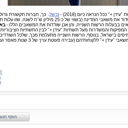
דן +" ככל הנראה כיום (2018) -
נכשל
. כך, חברות תקשורת גדול
סלקום ופרטנר ועוד כמה קטנות) יכולות לשדוד את משאבי המדינה (בשווי של כ-25 מיליון ש"ח לשנה,
ים בבעלות הרשות השנייה, והן אכן שודדות את המשאבים הללו -
באו
המפיקות והמשדרות מעל תשתיות "עידן +" לבין התשתיות הציבוריות
יסים בישראל. בנוסף, הרשות השנייה מתעלמת מכך, שלכל השודדים 
אין רישיונות לספק שירותי OTT על בסיס משאבי "עידן +" ללקוחותיהם (עבירה פעוטת ערך של 3 שנו