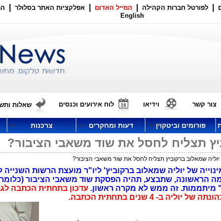
|
|
|
|
לפורטל חברות הקהילה
המייל האדום
אפלקציות האתר בסלולר
הר
English
צור קשר
וידיאו
לוח אירועים וכנסים
שאלות ותשו
פורומים וביטקוין
דעות ומחקרים
צרכנות
יץ תצליח לחסל את שוד משאבי הציבור?
וליה שמאלוב ברקוביץ תצליח לחסל את שוד משאבי הציבור?
שרה את מינוייה של יוליה שמאלוב ברקוביץ' ליו"ר מועצת הרשות השנייה 
ימה הראשונה, שתבצע, תהיה הפסקת שוד משאבי הציבור (כלומר
טי" מיתממות. זה ממש לא מקרה ראשון.
עדכון בתחתית הכתבה לגבי
יוליה ב- 4 שנים בתחתית הכתבה.