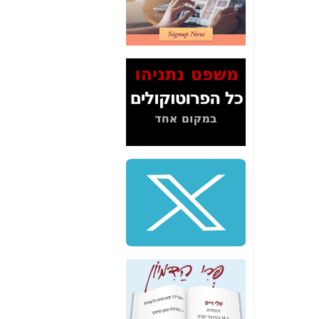
2" על תעלולי השר
משה כחלון -
כאן
המשך חשיפת הבלוף
ששמו "מהפיכת
הסלולר" ואיך מסרסים
את הנתונים לציבור -
כאן
סיכום ביקור בסיליקון
ואלי - למה 3 הגדולות
משקיעות ומפתחות
באותם תחומים -
כאן
שלמה פילבר (עד
לאחרונה מנכ"ל משרד
התקשורת) - עד
מדינה? הצחקתם
אותי! -
כאן
"יש אפליה בחקירה"?
חשיפה: למה השר
משה כחלון לא נחקר
עד היום? -
כאן