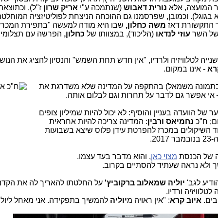
ר המועצה, אלא
נורית דאבוש
(שנתמכה ע"י
אריק שרון
ז"ל), וכתוצאה
בגוגל). וכמובן, שפרסמנו גם ההוכחה הניצחת לפוליטיזציה המוחלט
התקשורת דאז
משה כחלון,
שבו היא מודה למעשה "בתפירת המכרז"
 של השר
עוזי לנדאו
(הליכוד), במצוותו של
כחלון,
הפרשה עם תצלומי
נייה לטלוויזיה ולרדיו, "אין חדש תחת השמש" והנסיון להציג את הנוש
רא
- אינו במקום.
תמונה משמאל) בהתקפה על המדינה שלא משדרגת את
 של הוועדה בעניין והוסיף: לא יכול להיות שמיליון צופים
ם; ח"כ
נחמיאס ורבין
: המדינה צריכה להיות אחראית
 האוצר: שידור ב-HD יהיה אחד השיקולים במכרז להפרטת עידן פלוס שיצא בשבועות
2.
ה של הכנסת
מצוי כאן
, והוא מדבר בעד עצמו.
 ולא נראה שעתיד להסתיים בקרוב.
ודיע לגב'
יוליה שמאלוב ברקוביץ'
על החלטתו להאריך לה את הקדנ
טלוויזיה ורדיו.
בים.
איוב קרא
: "אין ראויה מ
יוליה
להמשיך בתפקידה. אני מאחל ליול