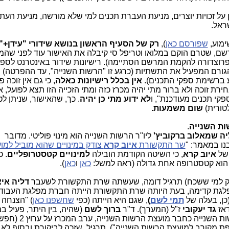
גן על זכויות יוצרים, מניעת העברת תכנים למי שלא מורשה, מניעת הע
ראל.
ימוע,
שפורסם כאן
),
רק של הסעיף הראשון בנושא שידורי "עידן+" 
ם, שטרם הוקם במלואו וטריפל סי קיבלה את האישור עוד לפני שה
ע ברשימת ספקי התכנים).
אין בכלל רישיונות כאלה
, כי גם אין זוכה פ
חירת זוכה ולא ברור מתי יהיה מכרז כזה ומתי הזכייה הזו תצא לפועל, 
ספקי תכנים מעודכנת", ו
לא ידוע מתי כן יהיה
. כך, שהאישור, שניתן לט
לטורית)
שום משמעות
.
שות השנייה
.
יה שמאלוב ברקוביץ'
ליו"ר הרשות השנייה הוא מינוי פוליטי. מדובר
בנו במאמר:
"
שר התקשורת
איוב קרא
צודק במינויים שהוא מוביל למו
 של
איוב קרא
, כי השיטה הקודמת הובילה
למינויים קטסטרופליים
. כ
 הוא קטסטרופה אחת גדולה (ראה למשל:
כאן
ו
כאן
).
 (רק למי ששכח) תרגיל דומה, שעשתה שרת התקשורת לשעבר
דליה איצ
לגת קדימה, בעת היותה שרת התקשורת הייתה חברת מפלגת העבודה
כן, בעלה של
תמי לשם
)
, שגם היא הייתה (כפי
שחשפנו כאן
) "הצנחה
דאז
גד יעקובי
ז"ל
(המערך)
. ד"ר
ברוך לשם
(שהיה, בין היתר, פעיל ב
) נכנס למועצת הרשות השנייה כחבר מוע