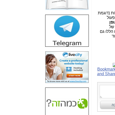
חשיפת חשד לשחיתות
הדומה לזו של "תיק
4000" אך בתחום
ות (דוגמת
הסלולר -
כאן
 שזו עלות תפעול
פן
חשיפת מה שלא
 של
רוצים שתדעו בעניין
הללו גם
פריסת אנלימיטד
ת מאסר ועוד
(בניחוח בלתי נסבל) -
כאן
חשיפה: איוב קרא
אישר לקבוצת סלקום
בדיוק מה שביבי אישר
ל-Yes ולבזק -
כאן
האם השר איוב קרא
היה צריך בכלל לחתום
על האישור, שנתן
לקבוצת סלקום? -
כאן
האם ביבי וקרא קבלו
בכלל תמורה עבור
ההטבות הרגולטוריות
שנתנו לסלקום? -
כאן