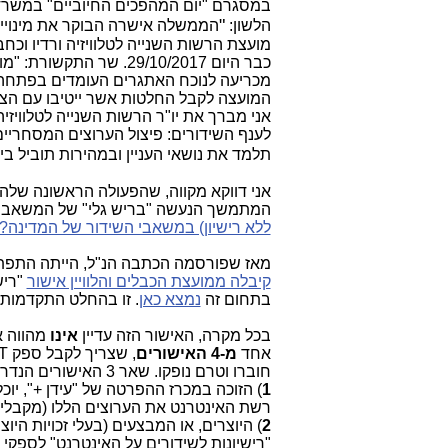
במסגרם "יום המהפכים החיוביים" במשר
"
הלשון:
הממשלה אישרה הבוקר את מינויי
מועצת הרשות השנייה לטלוויזיה ורדיו וכח
כבר היום 29/10/2017. שר
מכריעה לנוכח האתגרים העומדים בפתחה,
המועצה לקבל החלטות אשר ייטיבו עם הצופ
אני מברך את יו"ר הרשות השנייה לטלוויזי
לענף השידורים: פיצול הערוצים המסחריים,
תלמד את נושאי העניין ובמהירות תוביל 
אני דווקא מקווה, שהפעולה הראשונה שלה
המתמשך הנעשה "בריש גלי" של המשאבים 
ללא רישיון) במשאבי השידור של המדינה?
מאז שפורסמה הכתבה הנ"ל, הייתה התפתחות אחת בנושא והיא
קיבלה ממועצת הכבלים והלוויין אישור
"ריש
בתחום זה
נמצא כאן
. זו בהחלט התקדמות מסוימת (למה לספקי 
בכל מקרה, האישור הזה עדיין
אינו
אחד
מ-4 האישורים
חוברו וטרם נופקו. שאר 3 האישורים הנדרשים הם להלן:
1
רשת האינטרנט את הערוצים הללו (מקבלי ה
2
) היוצרים, או המבצעים (בעלי זכויות היוצר
"רישיונות לשידורים על האינטרנט" לספק