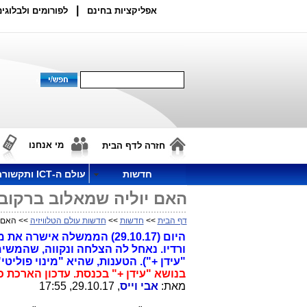
|
אפליקציות בחינם
לפורומים ולבלוגים
מי אנחנו
חזרה לדף הבית
חדשות
עולם ה-ICT ותקשורת
האם יוליה שמאלוב ברקוב
דף הבית
>>
חדשות
>>
חדשות עולם הטלוויזיה
>> האם י
היום (29.10.17) הממשלה אי
ורדיו. נאחל לה הצלחה ונקווה, שהמש
"עידן +"). הטענות, שהיא "מינוי פולי
בנושא "עידן +" בכנסת.
עדכון הארכת כהונתה של 
מאת:
אבי וייס
, 29.10.17, 17:55