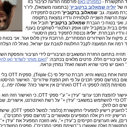
ד התקשורת -
כמפורט כאן
) פורסמה הודעה לציבור בזו
ה של
יוליה שמאלוב ברקוביץ'
(בתמונה משמאל), ליו"ר
ברת מועצה. גב'
שמאלוב ברקוביץ'
תיכנס לתפקידה
 התקשורת: "מועצת הרשות השנייה לטלוויזיה ורדיו נמצאת בתקופה
 ואני בטוח כי הגברת
שמאלוב ברקוביץ'
תוביל את
ים בבית ובמקביל יתנו אופק רגולטורי לשחקנים בענף.
ה ורדיו הנבחרת.
יוליה
נכנסת לתפקיד בזמן היסטורי
 פיקוח על השידורים המסחריים, הרחבת עידן פלוס ועוד. אני בטוח כי
ביד רמה את המועצה לקבל החלטות לטובת עם ישראל. נאחל לה הצלח
 תהיה בתחום החזרת המשאבים הציבוריים לידי הציבור והפסקת השו
הציבוריים הללו. פרטים מלאים בכתבה: "
האם מותר לשדוד (או ל
" האם יש סיכוי שהיא תעשה זאת? נמתין ונראה.
: חברת טריפל סי (Triple C), ספקית OTT בלי רישיונות,
ום במרשם ספקי תכנים על פי חוק הפצת שידורים". האישור ההיסטור
ה-OTT האחרים אין אישור כזה? שאלה יפה...).
מהווה אישור להפצת תכני ערוצי "עידן +" ע"י ספקי OTT, כי 
, שצריך לקבל ספק OTT כדי להשתמש במשאבי "עידן +" על רשת האינטרנט, אישורים,
) הזוכה במכרז ההפרטה של "עידן +", יוכל להעניק רישיון למפ
רישיון יהיו רק אלה המופיעים ומאושרים ב"מרשם ספקי התכנים").
ים), ו\או הערוצים הקיימים ב"עידן +", ו\או הזוכה המפעיל את "עידן +",
י התקשורת (אלה שאושרו ב"רשימת ספקי התכנים"), ספקים המשדרים