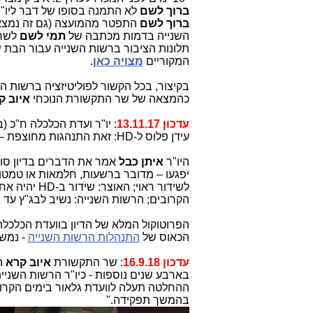
ברוך לשם
לא התמנה בסופו של דבר ליו"
ברוך לשם
התפטר מהמועצה (גם זה נמצא 
השנייה בדמות מכתבה של
תמי לשם
לשר 
תלונות הציבור ברשות השנייה עבור הבת
המקוריים
מצויה כאן
.
בקיצור, בכל הקשור לפוליטיזציה ברשות הש
כהמצאה של שר התקשורת הנוכחי
איוב ק
עדכון 13.11.17
: יו"ר ועדת הכלכלה ח"כ
(ב
עידן פלוס ל-HD: זאת התנהגות מחוצפת – אי אפשר גם לדבר על תחרות וגם לבלום אותה.
היו"ר
איתן כבל
אמר את הדברים בדיון סוער
יפגעו – מדובר ברשעות, חלמאות או טמטו
לשידור ראוי;
הקרובים; הרשות השנייה: נשיב לבג"ץ עד ה-23 בנובמבר 017
הפרוטוקול המלא של הדיון בוועדת הכלכל
הכאוס של
התנהלות הרשות השנייה
- נמשך
עדכון 16.9.18
: שר התקשורת
איוב קרא
ה
בארבע שנים נוספות - כיו"ר הרשות השנייה ל
ההחלטה תעלה לוועדת גלאור בימים הקרו
בהמשך תפקידה."