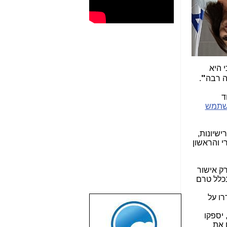
 היא
"
ה רבה
.
ד
השתמש
י והראשון
האישור הזה הוא רק אישור
 שבכלל טרם
עילי התקשורת (כלומר: למשל לספקי OTT), שישדרו על
שבוע טוב לכל
הגולשים באשר
 יספקו
הם!!!
 את