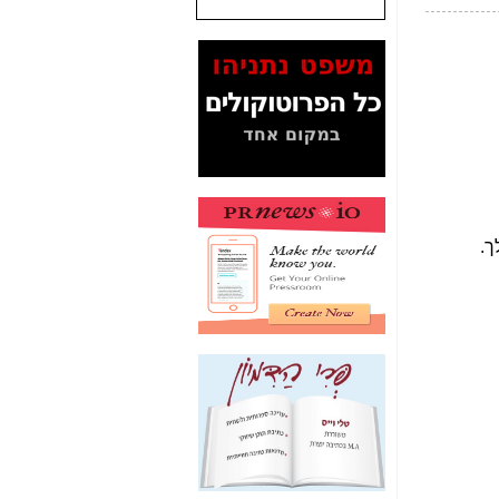
המסמכים בנושא בזק-
Yes (תיק 4000)
מוכיחים "תפירת תיק"
לאיש הלא נכון! -
כאן
עובדות ומסמכים
המוסתרים מהציבור:
האם ביבי כשר
תקשורת עזר לקב'
בזק? -
כאן
מה מקור ה-Fake
News שהביא לתפירת
תיק לביבי והעלמת
החשודים הנכונים -
כאן
אחת הרגליים של "תיק
4000 התפור"
התמוטטה היום
בניצחון (כפול) של בזק
-
כאן
איך כתבות מפנקות
הפכו לפתע לטובת