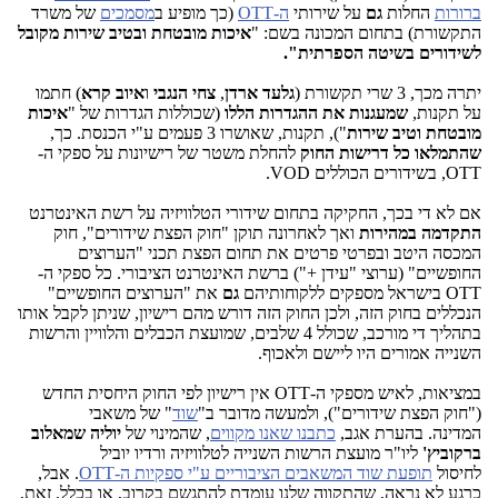
ברורות
החלות
גם
על שירותי
ה-OTT
(כך מופיע ב
מסמכים
של משרד
התקשורת) בתחום המכונה בשם: "
איכות מובטחת ובטיב שירות מקובל
לשידורים בשיטה הספרתית".
יתרה מכך, 3 שרי תקשורת (
גלעד ארדן
,
צחי הנגבי
ו
איוב קרא
) חתמו
על תקנות,
שמעגנות את ההגדרות הללו
(שכוללות הגדרות של "
איכות
מובטחת וטיב שירות
"), תקנות, שאושרו 3 פעמים ע"י הכנסת. כך,
שהתמלאו כל דרישות החוק
להחלת משטר של רישיונות על ספקי ה-
OTT, בשידורים הכוללים VOD.
אם לא די בכך, החקיקה בתחום שידורי הטלוויזיה על רשת האינטרנט
התקדמה במהירות
ואך לאחרונה תוקן "חוק הפצת שידורים", חוק
המכסה היטב ובפרטי פרטים את תחום הפצת תכני "הערוצים
החופשיים" (ערוצי "עידן +") ברשת האינטרנט הציבורי. כל ספקי ה-
OTT בישראל מספקים ללקוחותיהם
גם
את "הערוצים החופשיים"
הנכללים בחוק הזה, ולכן החוק הזה דורש מהם רישיון, שניתן לקבל אותו
בתהליך די מורכב, שכולל 4 שלבים, שמועצת הכבלים והלוויין והרשות
השנייה אמורים היו ליישם ולאכוף.
במציאות, לאיש מספקי ה-OTT אין רישיון לפי החוק היחסית החדש
("חוק הפצת שידורים"), ולמעשה מדובר ב"
שוד
" של משאבי
המדינה. בהערת אגב,
כתבנו שאנו מקווים
, שהמינוי של
יוליה שמאלוב
ברקוביץ'
ליו"ר מועצת הרשות השנייה לטלוויזיה ורדיו יוביל
לחיסול
תופעת שוד המשאבים הציבוריים ע"י ספקיות ה-OTT
. אבל,
כרגע לא נראה, שהתקווה שלנו עומדת להתגשם בקרוב, או בכלל. זאת,