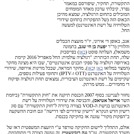
התקשורת, תחקיר, שיפורסם במאמר
נפרד, קיבלתי עדכון מאחד המומחים
המובילים בתחום הרגולציה, שמצא מהיכן
הכאוס הזה (של ההפקרות בתחום שידורי
הטלוויזיה על רשת האינטרנט) למעשה
החל.
אגב, באופן די אירוני, יו"ר מועצת הכבלים
והלוויין (ד"ר
יפעת בן חי שגב,
בתמונה
משמאל), העלתה פוסט (
כאן
) בפייסבוק
שלה, תחת הכותרת: "רגולציה עולמית: החל מאפריל 2016 קיימת
באירופה רגולציה על ספקי תכנים אינטרנטיים", שבו היא מציגה מחקר
(המצוי במלואו
כאן
ו
כאן
), מחקר המראה, שבכל מדינות אירופה, שידורי
הטלוויזיה על האינטרנט (OTT ו-IPTV) ותחומי פעילות נוספים,
שקיימים על רשת האינטרנט הציבורית, נמצאים תחת רגולציה ופיקוח
די מחמירים... ממש מרתק.
נחזור לענייננו: בסוף 2007 הכנסת תיקנה את "חוק התקשורת" (ביוזמת
השר
אריאל אטיאס
), והכניסה את שידורי הטלוויזיה על רשת
האינטרנט בגישת ה-VOD בצורה ברורה ל"חוק התקשורת" עם סוג
רישיון חדש הנקרא "רישיון שידורים לפי דרישה" וגם חובת ההשקעה
ב"הפקות מקור" עוגנה אז בחקיקה בכנסת.
אולם, התהליך ליישום החקיקה טורפד ע"י היועצת המשפטית דאז של
משרד התקשורת, עו"ד
נגה רובינשטיין
. זה נעשה בצורה די מתוחכמת,