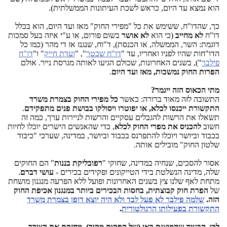
הוא נמצא עד היום, כראש לשכת העיתונות הממשלתית).
כך, שהדו"ח, ששימש את כל "מפירי החוק" מאז ועד היום, הוא בכלל
דו"ח
לא מחייב
(כי הוא
לא אושר
בשום פורום, או ע"י איזה בעל סמכות
דוגמת: השר, הממשלה, או הכנסת), ד"וח, שנגנז אז די מהר (כמו כל
הדו"חות שהיו לפניו ואחריו, עד "
דו"ח שכטר
", "
ועדת חייק
" ו"
דו"ח
פילבר
"), בשנים האחרונות, שכולם הגיעו לאותה מגרסת נייר. אולם
הפרות החוק נמשכות, מאז ועד היום
.
מתי הכאוס הזה ייגמר?
התשובה לזה מאוד ברורה: כאשר
כל מפירי החוק בצמרת משרד
התקשורת ייכנסו לכלא, או יפוטרו ויסולקו בבושת פנים מתפקידם
.
תשאלו את הרשות להגבלים עסקיים והרשות לניירות ערך, כמה זה
חשוב
להכניס את מפרי החוק לכלא
, כדי שהאנשים הישרים יוכלו לחיות
בכבוד וביושר ויוכלו להתפרנס בכבוד וביושר, במדינה, שערכי "כיבוד
שלטון החוק" מובילים אותה.
אסור להסכים, שנחיה במדינה, שחוקי "
רפובליקת בננות
" הם החוקים
שלה, מדינה הנשלטת בידי הטייקונים ופקידים בכירים -
עושי דברם
.
מתחת לאף שלנו צץ בשנים האחרונות ופועל ללא הפרעה מנגנון מושחת
של
הפרת חוק קבוצתית, בחסות הבכירים ביותר במנגנון אכיפת החוק
הזה.
שלמה פילבר לא פעל לבד ולא היה יוצא דופן בצמרת משרד
התקשורת בפעילותו הרגולטורית
.
לכן, הבעיה שהמוצגת כאן (של הפקות מקור), מחזקת את הצורך