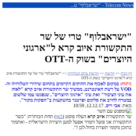
Telecom News - "ישראבלוף" ט...
"ישראבלוף" טרי של שר
התקשורת איוב קרא ל"ארגוני
היוצרים" בשוק ה-OTT
דף הבית
>>
חדשות
>>
חדשות עולם הטלוויזיה
>> "ישראבלוף" טרי של שר התקשורת איוב
קרא ל"ארגוני היוצרים" בשוק ה-OTT
ניתוח
: במקום לאכוף את החוקים הקיימים בתחום שידורי הטלוויזיה וה-
VOD על רשת האינטרנט, ממשיך שר התקשורת איוב קרא "לאחז
את עיני הציבור" ואת עיני "ארגוני היוצרים", שנפגשו עמו שלשום
במטרה לחייב את סלקום ופרטנר בהשקעות ב"הפקות מקור".
מאת:
אבי וייס
, 12.12.17, 10:59
שר התקשורת
איוב קרא
העלה פוסט (
כאן
) תחת הכותרת: "כשר
התקשורת אני פועל ותמיד אפעל למען היצירה הישראלית - ואתמוך
בתוכן מקומי תוצרת כחול-לבן !".