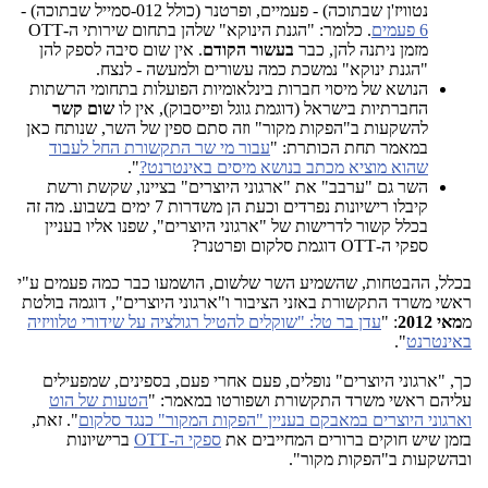
נטוויז'ן שבתוכה) - פעמיים, ופרטנר (כולל 012-סמייל שבתוכה) -
6 פעמים
. כלומר: "הגנת הינוקא" שלהן בתחום שירותי ה-OTT
מזמן ניתנה להן, כבר
בעשור הקודם
. אין שום סיבה לספק להן
"הגנת ינוקא" נמשכת כמה עשורים ולמעשה - לנצח.
הנושא של מיסוי חברות בינלאומיות הפועלות בתחומי הרשתות
החברתיות בישראל (דוגמת גוגל ופייסבוק), אין לו
שום קשר
להשקעות ב"הפקות מקור" וזה סתם ספין של השר, שנותח כאן
במאמר תחת הכותרת: "
עבור מי שר התקשורת החל לעבוד
שהוא מוציא מכתב בנושא מיסים באינטרנט?
".
השר גם "ערבב" את "ארגוני היוצרים" בציינו, שקשת ורשת
קיבלו רישיונות נפרדים וכעת הן משדרות 7 ימים בשבוע. מה זה
בכלל קשור לדרישות של "ארגוני היוצרים", שפנו אליו בעניין
ספקי ה-OTT דוגמת סלקום ופרטנר?
בכלל, ההבטחות, שהשמיע השר שלשום, הושמעו כבר כמה פעמים ע"י
ראשי משרד התקשורת באזני הציבור ו"ארגוני היוצרים", דוגמה בולטת
מ
מאי 2012
: "
עדן בר טל: "שוקלים להטיל רגולציה על שידורי טלוויזיה
באינטרנט
".
כך, "ארגוני היוצרים" נופלים, פעם אחרי פעם, בספינים, שמפעילים
עליהם ראשי משרד התקשורת ושפורטו במאמר: "
הטעות של הוט
וארגוני היוצרים במאבקם בעניין "הפקות המקור" כנגד סלקום
". זאת,
בזמן שיש חוקים ברורים המחייבים את
ספקי ה-OTT
ברישיונות
ובהשקעות ב"הפקות מקור".