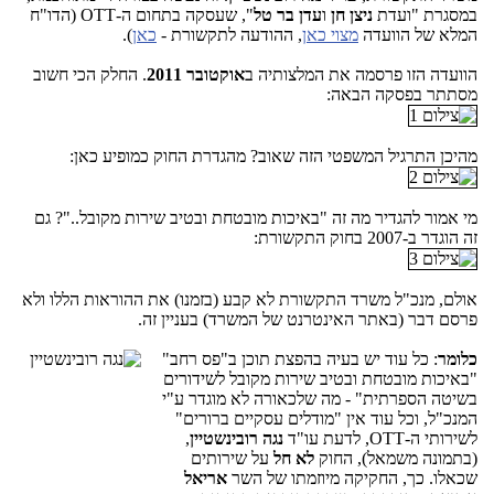
במסגרת "ועדת
ניצן חן
ו
עדן בר טל
", שעסקה בתחום ה-OTT (הדו"ח
המלא של הוועדה
מצוי כאן
, ההודעה לתקשורת -
כאן
).
הוועדה הזו פרסמה את המלצותיה ב
אוקטובר 2011
. החלק הכי חשוב
מסתתר בפסקה הבאה:
מהיכן התרגיל המשפטי הזה שאוב? מהגדרת החוק כמופיע כאן:
מי אמור להגדיר מה זה "באיכות מובטחת ובטיב שירות מקובל.."? גם
זה הוגדר ב-2007 בחוק התקשורת:
אולם, מנכ"ל משרד התקשורת לא קבע (בזמנו) את ההוראות הללו ולא
פרסם דבר (באתר האינטרנט של המשרד) בעניין זה.
כלומר
: כל עוד יש בעיה בהפצת תוכן
ב"פס רחב"
"באיכות מובטחת ובטיב שירות מקובל לשידורים
בשיטה הספרתית" - מה שלכאורה לא מוגדר ע"י
המנכ"ל, וכל עוד אין "מודלים עסקיים ברורים"
לשירותי ה-OTT, לדעת עו"ד
נגה רובינשטיין
,
(בתמונה משמאל), החוק
לא חל
על שירותים
שכאלו. כך, החקיקה מיוזמתו של השר
אריאל