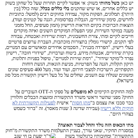
יש כאן
כשל מהותי
בשוק: אי אפשר לקיים תחרות שעל כל שחקן בשוק
יש כללים אחרים, או שיש שחקנים
בלי כללים בכלל
, שזה כולל [בין
היתר]: תמלוגים, הפקות מקור, עמידה בחוקים רבים (למשל: כתוביות
לחרשים, סימון שידורים, הגבלות בפרסומות, הגנה על קטינים ועוד),
הוצאות הכרוכות בקיום הוראות הרישיון (המון סעיפים, החל מזמני
מענה במוקד השירות, זמני הפעלת המוקדים השונים ואיזה מוקדים
חייבים לקיים ומתי, צורת החשבונית, רמות שרידות ואבטחה, עבודה
לפי תקנים, קישורי גומלין בתצורות מוכתבות, העברת ערוצים פרטיים
בעלי רישיון, "הפרדה מבנית", הסכמים אחידים ומאושרים עם המנויים,
בקרת שידורים, אבטחת מידע, ביטוח וערבויות, "שידורי חובה", רישיון
נפרד ל"מוקד שידור", "רמת שירות למנויים", טיפול בפניות ותלונות,
תיקון תקלות, הגנה על הפרטיות, מניעת הונאות, הגשת דוחות
תקופתיים, היערכות למצבי חירום, ועוד ועוד, מעל 400 סעיפים שונים
ומשונים שנולדו עם השנים, שחלים על כל בעל רישיון תקשורת מכל סוג
בישראל).
למה החוקים הקיימים
לא מופעלים
על ספקי ה-OTT העוברים על
החוק? מפני שהשר וראשי משרד התקשורת ומועצת הכבלים והלוויין
כבר סבכו את עצמם ב"
מתן חסות
" אישית
לפעילות תקשורתית לא
חוקית וללא רישיון
(עבירה שדינה 3 שנות מאסר). זה "ברור כשמש
בצהרי היום".
מתי הכאוס הזה נולד והחל לצבור תאוצה?
במסגרת תחקיר, שאני עורך, בעניין התעלמות משרד התקשורת מ"חוק
התקשורת"
ומחובותיו כרגולטור בשוק