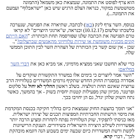
הוא צרף לפוסט את התמונה, שנמצאת כאן משמאל (התמונה
מטושטשת במקור, כנראה הצלם הרגיש שיש כאן "ישראבלוף" ועמעם
את התמונה...).
בנוסף, השר צרף לינק (
כאן
) לכתבה, שתיארה את הפגישה, שנערכה
בלשכתו שלשום (10.12.17) וכנראה, ש"ארגוני היוצרים" לא קראו
טרם הפגישה את הכתבה שלנו שפורסמה תחת הכותרת: "
האם הייתם
קונים מכונית משומשת או שירות טלוויזיוני מהאנשים שבתצלום?
",.
שכן - אין שום קשר בין הכותרת של הצהרת השר לבין התוכן הממשי
שלה.
כדי שלא תחשבו שאני ממציא מדמיוני, אני מביא כאן את
דברי השר
במלואם
:
"
השר אמר ליוצרים כי בימים אלו במשרד התקשורת שוקדים על
אסדרה במסגרת החוק החדש שתקיף גורמים המשדרים בטלוויזיה הרב
ערוצית שאינם תחת רגולציה. בשלב ראשון
ההליך
לא יחול
על סלקום
ופרטנר, מכיוון שהן מפעילות קטנות יחסית בשוק - אך בהמשך, כאשר
נתח השוק שלהן יגדל, גם הן יחויבו בכך.
"אני תומך בהצעת החוק שנמצאת כיום בהליך חקיקה בכנסת המקדמת
את מיסוי הרשתות החברתיות המפיצות תכנים של יצירה ישראלית.
מאז כניסתי לתפקיד, שוק הטלוויזיה נפתח לתחרות ומציע הרבה יותר
אפשרויות לשילוב היצירה הישראלית בשידורים. הענקת הרישיונות
לקשת ורשת המשדרות כיום שבעה ימים בשבוע הנה דוגמא מובהקת
לכך", דברי
קרא
.