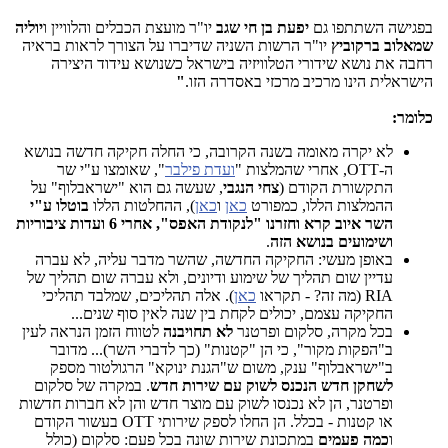
בפגישה השתתפו גם
יפעת בן חי שגב
יו"ר מועצת הכבלים והלוויין ו
יוליה
שמאלוב ברקוביץ
יו"ר הרשות השניה שדיברו על הצורך לראות בראיה
רחבה את נושא שידורי הטלוויזיה בישראל כשנושא עידוד היצירה
הישראלית הינו מרכיב מרכזי באסדרה הזו.
"
כלומר:
לא יקרה מאומה בשנה הקרובה, כי החלה חקיקה חדשה בנושא
ה-OTT, אחרי שהמלצות "
ועדת פילבר
", שאומצו ע"י שר
התקשורת הקודם (
צחי הנגבי
, שעשה גם הוא "ישראבלוף" על
ההמלצות הללו, כמפורט
כאן
ו
כאן
), ההחלטות הללו
בוטלו ע"י
השר איוב קרא וחזרנו "לנקודת האפס", אחרי 6 ועדות ציבוריות
ושימועים בנושא הזה
.
באופן מעשי: החקיקה החדשה, שהשר מדבר עליה, לא עברה
עדיין שום תהליך של שימוע ודיונים, ולא עברה שום תהליך של
RIA (מה זה? - תקראו
כאן
). אלה תהליכים, שמלבד תהליכי
החקיקה עצמם, יכולים לקחת בין שנה לאין סוף שנים...
בכל מקרה, סלקום ופרטנר
לא תחויבנה
לטווח הזמן הנראה לעין
ב"הפקות מקור", כי הן "קטנות" (כך לדברי השר)... מדובר
ב"ישראבלוף" ענק, משום ש"הגנת ינוקא" הרגולטור מספק
לשחקן חדש הנכנס לשוק עם שירות חדש
. במקרה של סלקום
ופרטנר, הן לא נכנסו לשוק עם מוצר חדש והן לא חברות חדשות
או קטנות - בכלל. הן החלו לספק שירותי OTT בעשור הקודם
ו
כמה פעמים
במתכונת שירות שונה בכל פעם: סלקום (כולל