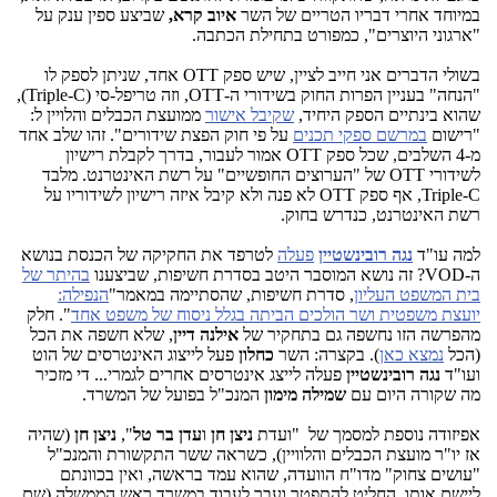
במיוחד אחרי דבריו הטריים של השר
איוב קרא,
שביצע ספין ענק על
"ארגוני היוצרים", כמפורט בתחילת הכתבה.
בשולי הדברים אני חייב לציין, שיש ספק OTT אחד, שניתן לספק לו
"הנחה" בעניין הפרות החוק בשידורי ה-OTT, וזה טריפל-סי (Triple-C),
שהוא בינתיים הספק היחיד,
שקיבל אישור
ממועצת הכבלים והלויין ל:
"רישום
במרשם ספקי תכנים
על פי חוק הפצת שידורים". זהו שלב אחד
מ-4 השלבים, שכל ספק OTT אמור לעבור, בדרך לקבלת רישיון
לשידורי OTT של "הערוצים החופשיים" על רשת האינטרנט. מלבד
Triple-C, אף ספק OTT לא פנה ולא קיבל איזה רישיון לשידוריו על
רשת האינטרנט, כנדרש בחוק.
למה עו"ד
נגה רובינשטיין
פעלה
לטרפד את החקיקה של הכנסת בנושא
ה-VOD? זה נושא המוסבר היטב בסדרת חשיפות, שביצענו
בהיתר של
בית המשפט העליון
, סדרת חשיפות, שהסתיימה במאמר"
הנפילה:
יועצת משפטית ושר הולכים הביתה בגלל ניסוח של משפט אחד
". חלק
מהפרשה הזו נחשפה גם בתחקיר של
אילנה דיין
, שלא חשפה את הכל
(הכל
נמצא כאן
). בקצרה: השר
כחלון
פעל לייצוג האינטרסים של הוט
ועו"ד
נגה רובינשטיין
פעלה לייצג אינטרסים אחרים לגמרי... די מזכיר
מה שקורה היום עם
שמילה מימון
המנכ"ל
בפועל של המשרד.
אפיזודה נוספת למסמך של "ועדת
ניצן חן
ו
עדן בר טל
",
ניצן חן
(שהיה
אז יו"ר מועצת הכבלים והלוויין), כשראה ששר התקשורת והמנכ"ל
"עושים צחוק" מדו"ח הוועדה, שהוא עמד בראשה, ואין בכוונתם
ליישם אותו, החליט להתפטר ועבר לעבוד במשרד ראש הממשלה (שם