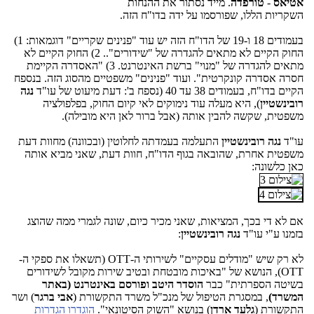
אטיאס
-
טורפדה
. מייד נסתור את ההנחות
השקריות הללו, שפורסמו על ידה בדו"ח הזה.
בעמודים 18 ו-19 של הדו"ח הזה יש עוד "פנינים שקריים" דוגמאות: 1)
החוק הקיים לא מתאים להגדרה של "שידורים".. 2) החוק הקיים לא
מתאים להגדרה של "מנוי" ברשת האינטרנט. 3) "האסדרה הקיימת
חסרה אסדרה קונקרטית". ועוד "פנינים" משפטיים מהסוג הזה. בנספח
הקיים בדו"ח, בעמודים 38 עד 40 (נספח ב': דעת מיעוט של עו"ד
נגה
רובינשטיין
), היא מעלה עוד נימוקים לאי קיום החוק, בפלפולציה
משפטית, שקשה להבין אותה (אבל ברור לאן היא מובילה).
עו"ד
נגה רובינשטיין
התעלמה בעמדתה לחלוטין (ובכוונה) מחוות דעת
משפטית אחרת, שהובאה בגוף הדו"ח, חוות דעת, שאני מביא אותה
כאן כלשונה:
אם לא די בכך, המציאות, שאני מכיר כיום, שונה לגמרי ממה שהוצג
בזמנו ע"י עו"ד
נגה רובינשטיין
:
לא רק שיש "מודלים עסקיים" לשירותי ה-OTT (תשאלו את ספקי ה-
OTT), הנושא של "באיכות מובטחת ובטיב שירות מקובל לשידורים
בשיטה הספרתית" כבר
הוסדר היטב
ופורסם באינטרנט (באתר
המשרד)
, במסגרת הטיפול של מנכ"ל משרד התקשורת (
אבי ברגר
) ושר
התקשורת (
גלעד ארדן
) בנושא "השוק הסיטונאי".
הוגדרו הגדרות