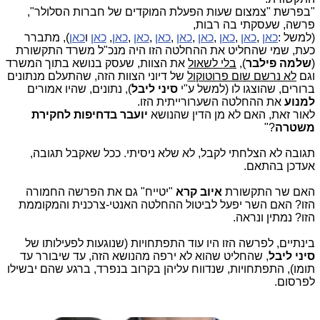
"בפרשת "צמצום שעות הפעלת המוקדים של חברות הסלולר",
פרשה, שעסקתי בה רבות,
(למשל
:
כאן
,
כאן
,
כאן
,
כאן
,
כאן
,
כאן
,
כאן
,
כאן
,
כאן
ו
כאן
), מתברר
כעת, שמי שהחליט את ההחלטה הזו היה מנכ"ל משרד התקשורת
(
שלמה פילבר
),
בלי לשאול
את הצוות, שעסק בנושא בתוך המשרד
וגם
לא נרשם שום פרוטוקול
של דיוני הצוות הזה, שהתעלם מנתונים
ברורים, שהוצגו לו (למשל ע"י
סיני ליבל
), נתונים, שהיו אמורים
למנוע
את ההחלטה השערורייתית הזו.
לאור זאת, האם לא מן הדין שהנושא
יועבר בדחיפות לחקירת
משטרה
?"
תגובה לא הצלחתי לקבל, לא שלא ניסיתי. ככל שאקבל תגובה,
אעדכן בהתאם.
האם שר התקשורת
איוב קרא
"יטייח" גם את הפרשה החמורה
הזו? האם השר יפעל לביטול ההחלטה האנטי-צרכנית והמקוממת
הזו? נמתין ונראה.
בינתיים, לפרשה הזו היו עוד התפתחויות (שנוגעות לפעילותו של
סיני ליבל
, שהחליט שהוא לא ירפה מהנושא הזה, עד שיבורר עד
תומו), התפתחויות, שנדווח עליהן בקרוב בנפרד, ברגע שהם יבשילו
לפרסום.