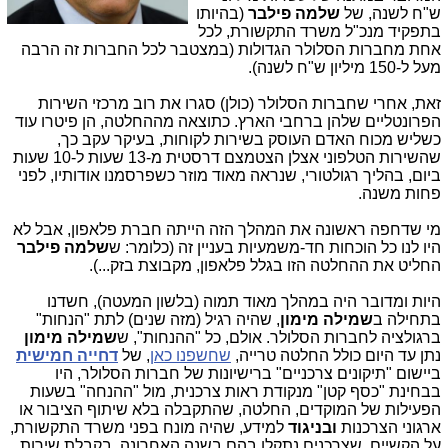
ש"ח לשנה, של
שלמה פילבר
(בהיותו
בתפקיד מנכ"ל משרד התקשורת, לכל
אחת מחברות הסלולר הגדולות (במצטבר לכל החברות זה הרבה
מעל ל-150 מיליון ש"ח לשנה).
זאת, אחרי שחברות הסלולר (כולן) סגרו את רוב מרכזי השירות
הפרונטליים שלהן ברחבי הארץ. כתוצאה מההחלטה, הן פיטרו עוד
כשליש מכוח האדם העוסק בשירות לקוחות, בעיקר עקב כך,
שהשירות הטלפוני אצלן הצטמצם דרסטית מ-13 שעות ל-10 שעות
ביום, בהליך רגולטורי, שנראה מאוד מוזר כשפרסמנו אודותיו, לפני
פחות משנה.
מי שדחפה ראשונה את המהלך הזה הייתה חברת פלאפון, אבל לא
היו לנו כל הוכחות חד-משמעיות בעניין זה (כלומר: ש
שלמה פילבר
החליט את ההחלטה הזו בגלל פלאפון, מקבוצת בזק...).
היות ומדובר היה במהלך מאוד תמוה (בלשון המעטה), חשדנו
בתחילה ב
שמילה
מימון
, שהיה רגיל (מזה שנים) לתת "הנחות"
ברגולציה לחברות הסלולר. אולם, כל "ההנחות", ש
שמילה מימון
נתן עד היום כולל החלטה טרייה,
שחשפנו כאן
, של
דחייה חמישית
ביישום "תיקונים צרכניים" ברישיונות של חברות הסלולר, היו
בבחינת "כסף קטן" מנקודת ראות צרכנית, מול "ההנחה" בשעות
הפעילות של המוקדים, החלטה, שהתקבלה בלא שיתוף הציבור או
ארגוני הצרכנות
ובניגוד
למידע, שהיה מונח בפני משרד התקשורת,
על הקשיים, שצרכנים נתקלו בהם בשנה האחרונה, בקבלת שירות