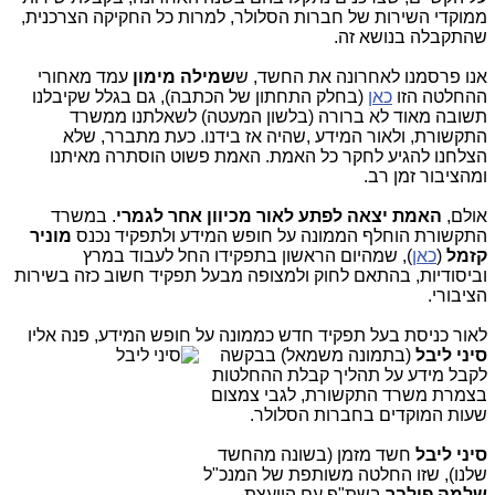
ממוקדי השירות של חברות הסלולר, למרות כל החקיקה הצרכנית,
שהתקבלה בנושא זה.
אנו פרסמנו לאחרונה את החשד, ש
שמילה מימון
עמד מאחורי
ההחלטה הזו
כאן
(בחלק התחתון של הכתבה), גם בגלל שקיבלנו
תשובה מאוד לא ברורה (בלשון המעטה) לשאלתנו ממשרד
התקשורת, ולאור המידע ,שהיה אז בידנו. כעת מתברר, שלא
הצלחנו להגיע לחקר כל האמת. האמת פשוט הוסתרה מאיתנו
ומהציבור זמן רב.
אולם,
האמת יצאה לפתע לאור מכיוון אחר לגמרי
. במשרד
התקשורת הוחלף הממונה על חופש המידע ולתפקיד נכנס
מוניר
קזמל
(
כאן
), שמהיום הראשון בתפקידו החל לעבוד במרץ
וביסודיות, בהתאם לחוק ולמצופה מבעל תפקיד חשוב כזה בשירות
הציבורי.
לאור כניסת בעל תפקיד חדש כממונה על חופש המידע, פנה אל
יו
סיני ליבל
(בתמונה משמאל) בבקשה
לקבל מידע על תהליך קבלת ההחלטות
בצמרת משרד התקשורת, לגבי צמצום
שעות המוקדים בחברות הסלולר.
סיני ליבל
חשד מזמן (בשונה מהחשד
שלנו), שזו החלטה משותפת של המנכ"ל
שלמה פילבר
בשת"פ עם היועצת