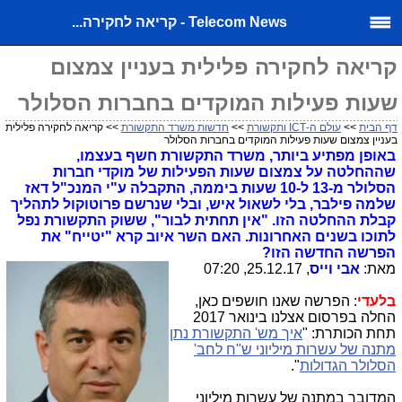
Telecom News - קריאה לחקירה...
קריאה לחקירה פלילית בעניין צמצום
שעות פעילות המוקדים בחברות הסלולר
דף הבית
>>
עולם ה-ICT ותקשורת
>>
חדשות משרד התקשורת
>> קריאה לחקירה פלילית
בעניין צמצום שעות פעילות המוקדים בחברות הסלולר
באופן מפתיע ביותר, משרד התקשורת חשף בעצמו,
שההחלטה על צמצום שעות הפעילות של מוקדי חברות
הסלולר מ-13 ל-10 שעות ביממה, התקבלה ע"י המנכ"ל דאז
שלמה פילבר, בלי לשאול איש, ובלי שנרשם פרוטוקול לתהליך
קבלת ההחלטה הזו. "אין תחתית לבור", ששוק התקשורת נפל
לתוכו בשנים האחרונות. האם השר איוב קרא "יטייח" את
הפרשה החדשה הזו?
מאת:
אבי וייס
, 25.12.17, 07:20
בלעדי
: הפרשה שאנו חושפים כאן,
החלה בפרסום אצלנו בינואר 2017
תחת הכותרת: "
איך מש' התקשורת נתן
מתנה של עשרות מיליוני ש"ח לחב'
הסלולר הגדולות
".
המדובר במתנה של עשרות מיליוני