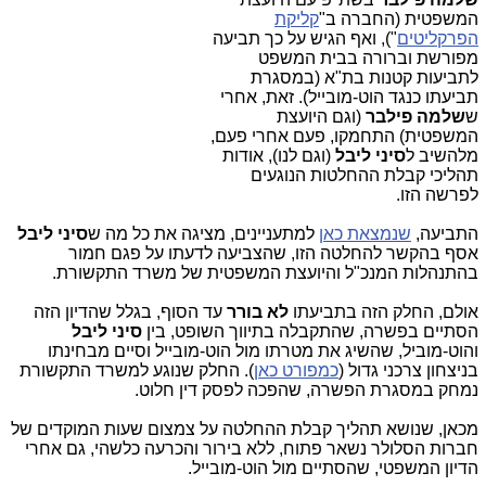
המשפטית (החברה ב"
קליקת
הפרקליטים
"), ואף הגיש על כך תביעה
מפורשת וברורה בבית המשפט
לתביעות קטנות בת"א (במסגרת
תביעתו כנגד הוט-מובייל). זאת, אחרי
ש
שלמה פילבר
(וגם היועצת
המשפטית) התחמקו, פעם אחרי פעם,
מלהשיב ל
סיני ליבל
(וגם לנו), אודות
תהליכי קבלת ההחלטות הנוגעים
לפרשה הזו.
התביעה,
שנמצאת כאן
למתעניינים, מציגה את כל מה ש
סיני ליבל
אסף בהקשר להחלטה הזו, שהצביעה לדעתו על פגם חמור
בהתנהלות המנכ"ל והיועצת המשפטית של משרד התקשורת.
אולם, החלק הזה בתביעתו
לא בורר
עד הסוף, בגלל שהדיון הזה
הסתיים בפשרה, שהתקבלה בתיווך השופט, בין
סיני ליבל
והוט-מוביל, שהשיג את מטרתו מול הוט-מובייל וסיים מבחינתו
בניצחון צרכני גדול (
כמפורט כאן
). החלק שנוגע למשרד התקשורת
נמחק במסגרת הפשרה, שהפכה לפסק דין חלוט.
מכאן, שנושא תהליך קבלת ההחלטה על צמצום שעות המוקדים של
חברות הסלולר נשאר פתוח, ללא בירור והכרעה כלשהי, גם אחרי
הדיון המשפטי, שהסתיים מול הוט-מובייל.