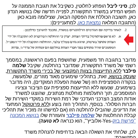
לכן,
סיני ליבל
הופתע לחלוטין, כשקיבל את תגובת הממונה על
חופש המידע במשרד התקשורת, לפנייה חדשה שלו בנושא הנדון
כאן, תשובה הכוללת את הפסקה הבאה, שצילומה מובא כאן
(התגובה המלאה
נמצאת כאן
, למתעניינים):
מדובר בתגובה חד משמעית, שחושפת בפעם הראשונה, במסמך
רשמי של משרד התקשורת, שמדובר בהחלטה, שקיבל
שלמה
פילבר
ללא התייעצות בצוות המקצועי של בכירי משרד התקשורת,
שעסק בנושא.
זאת, בתהליכי שימועים מאוד מוזרים, שלמעשה,
בנקודה הספציפית הזו (של שעות הפעלת המוקדים), היה מדובר
בשימועים, שנעשו ללא התייעצות ספציפית עם הציבור ונציגיו
המוסמכים, תוך התעלמות מוחלטת מנתונים, שהוצגו למשרד
אודות המצב הצרכני העדכני של רמת השירות במוקדי השירות של
חברות הסלולר. בנוסף, התהליך הזה בוצע ו
ללא פרוטוקול
המתעד
את הדיונים, שהובילו להחלטה הזו (אם למישהו זה מזכיר את תהליכי
קבלת ההחלטות של
שלמה פילבר
והעוזרת שלו
בנושא המכונה
"פרשת בזק
-Yes-אלוביץ'", הוא כנראה
לא טועה
).
לכן, שלחתי את השאלה הבאה בדחיפות להנהלת משרד
התקשורת: