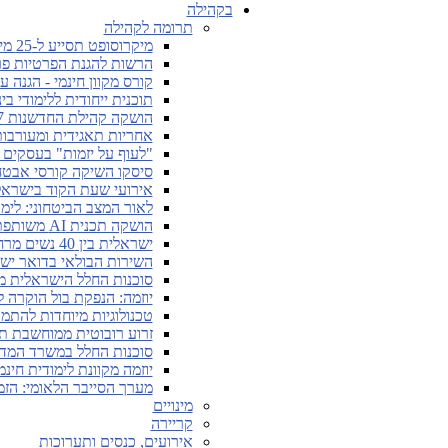
בקהילה
תרומה לקהילה
מיקרוסופט תסייע ל-25 מיליון אנשים ברכישת מיומנויות דיגיטליות
הרשות להגנת הפרטיות פר
קורס מקוון חינמי - הגנה 
תוכנית ייחודית ללימודי ב
הושקה קהילת החדשנות Cyber7 בתחום הסייבר
אחריות תאגידית ומעורבו
"לעוף על יזמות" בעסקים ו
סיסקו השיקה קורסי אבטחת
אירועי שעת הקוד בישראל ית
לאור המצב הביטחוני: לימו
הושקה תכנית AI משותפת לגוגל ולאוניברסיטת תל אביב
ישראלית בין 40 נשים מרחבי העולם המעצבות את עתיד הבינה המלאכותית
השירות הבולאי בדואר יש
סוכנות החלל הישראלית מ
יוזמה: הנפקת בול הוקרה 
טכנולוגיות מיוחדות להתמ
זרוע רובוטית ממוחשבת תע
סוכנות החלל במשרד המדע 
יוזמה מקוונת לימודית חינמית של SAP בתחומי עניין דיגיטלי
מערך הסייבר הלאומי: הז
מינויים
קריירה
אירועים, כנסים ותערוכות