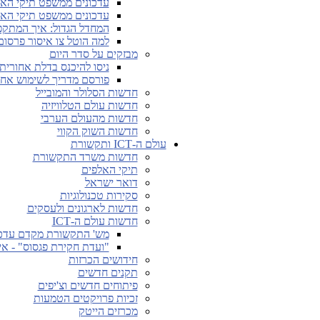
עדכונים ממשפט תיקי האלפים מ-12.5.26 
עדכונים ממשפט תיקי האלפים מ-19.5.26 
המחדל הגדול: איך המתקפה 
למה הוטל צו איסור פרסום על החשיפות
מבזקים על סדר היום
ניסו להיכנס בדלת אחורית של אתרים 
פורסם מדריך לשימוש אחראי ב-AI במגזר
חדשות הסלולר והמובייל
חדשות עולם הטלוויזיה
חדשות מהעולם הערבי
חדשות השוק הקווי
עולם ה-ICT ותקשורת
חדשות משרד התקשורת
תיקי האלפים
דואר ישראל
סקירות טכנולוגיות
חדשות לארגונים ולעסקים
חדשות עולם ה-ICT
מש' התקשורת מקדם עדכון
"ועדת חקירת פגסוס" - אי
חידושים הכרזות
תקנים חדשים
פיתוחים חדשים וצ'יפים
זכיות פרויקטים הטמעות
מכרזים הייטק