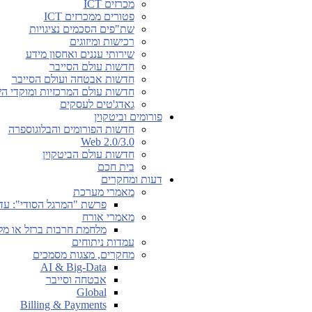
מכרזים ICT
פטורים ממכרזים ICT
שת"פים הסכמים נציגויות
רכישות ומיזוגים
שירותי עננים ואחסון מידע
חדשות עולם הסייבר
חדשות אבטחה ועולם הסייבר
חדשות עולם המרכזיות ומוקדי ה
גאדג'טים לעסקים
פורומים וביטקוין
חדשות הפורומים והבלוגוספרה
Web 2.0/3.0
חדשות עולם הביטקוין
בית חכם
דעות ומחקרים
מאמרי מערכת
פרשת "המרגל הסודי": עד
מאמרי אורח
מלחמת חרבות ברזל או מל
עמדות ניתוחים
מחקרים, מצגות מסמכים
AI & Big-Data
אבטחה וסייבר
Global
Billing & Payments