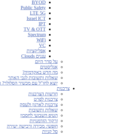
BYOD
Public Safety
LTE 5G
Israel ICT
IPT
TV & OTT
Spectrum
WiFi
VC
אפליקציות
עננים Clouds
על סדר היום
אנליסטים
מה חדש באקדמיה?
שאלות ותשובות לגבי האתר
יוצא לחו"ל עם מכשיר הסלולר? כ
צרכנות
חדשות הצרכנות
צרכנות לפרט
צרכנות לארגון ולעסק
שאלות ותשובות
הטיפ השבועי לחסכון
זרקור הזדמנויות
חופשי: מכירה ורכישה ישירה
סל קניות