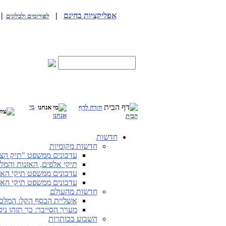
אפליקציות בחינם
|
|
לפורומים ולבלוגים
מי
חזרה לדף
אנחנו
הבית
חדשות
חדשות מקומיות
עדכונים ממשפט "תיק הצוללות" (תיק 3000) מ
תיקי אלפים, האזנות והמלחמה
עדכונים ממשפט תיקי האלפים מ-28.6.26 
עדכונים ממשפט תיקי האלפים מ-25.5.26 
חדשות מהעולם
אשליית הכסף הקל: המלכ
מערך הסייבר: כך תזהו ני
השבוע בכותרות