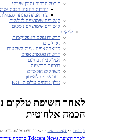
פורטל חברות ותוכן שיווקי
זהירות הונאה: רכבת ישראל
ציון אבונה מונתה למנהל
קישורים שימושיים לגולשים
קישורים שימושיים נוספים
לגיקים
חדשות עולם האפליקציות
גאדג'טים
סטארטאפים - גיוס השקעות
חדשות סטארטאפים
אפליקציות בחינם
תוכנות חופשיות
משחקים חופשיים
ספר שירים לאייפון
מילון מונחים עולם ה- ICT
לאחר חשיפת טלקום ניו
חכמה אלחוטית
דף הבית
>>
תקנים חדשים
>> לאחר חשיפת טלקום ניוז פרסמ
לאחר חשיפת
Telecom News פרסמה עיריית רחובות את היותה עיר חכמה אלחוטית