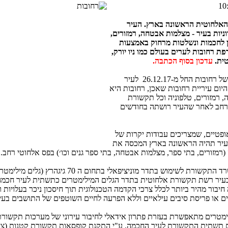
האלחוטית הראשונה בארץ. העיר
יות בעיר -
מצלמות אבטחה, רמזורים,
ן לחכמות ונשלטות מרחוק באמצעות
ת רחובות לערים בעולם כמו ניו יורק,
טית.
עדכון בסוף הכתבה.
בדבר הפיכתה של רחובות החל מ-26.12.17 לעיר
יום עיריית רחובות שאכן, רחובות היא
רמזורים, טלפוניה וכל תקשורת
ס רחב לאחר שהעיר רושתה בחודשים
ופטיים, שמצריכים עבודות יקרות של
העיר תהיה הראשונה בארץ המכסה את
רמזורים, בתי ספר, מצלמות אבטחה, בתי ספר גנים וכו׳) בפס אלחוטי רחב
.
מוש בתדר מוניציפאלי בתחום ה 70 גיגהרץ (גלים מילימטרים).
עיר רשת תקשורת אלחוטית בתדר הגלים המילימטרים כתשתית לעיר חכמה
ור מהיר ביותר לכלל צרכי הקדמה הטכנולוגית תוך חיסכון ניכר בעלויות ו
ים או פריסת סיבים עילאיים וללא הפרעה לחיים השוטפים של התושבים בעי
ימטרים מתאפשרת בעזרת פתרון אידאלי לחיבור עירוני של מערכות תקשור
הם תשתית התקשורת לעיר החכמה. ע"י התקנת קופסאות תקשורת קטנות (צי