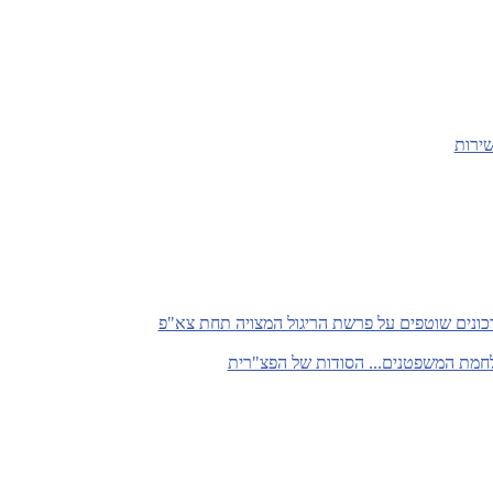
שירות
כונים שוטפים על פרשת הריגול המצויה תחת צא"פ
חמת המשפטנים... הסודות של הפצ"רית