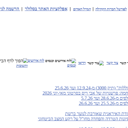
|
|
אפלקציות האתר בסלולר
|
הרשמה לניו
לפורטל חברות הקהילה
המייל האדום
לוח אירועים
צור קשר
וידיאו
וכנסים
ותשובות
-12.9.24 ועד 25.6.26
: פרשנויות של אבי וייס בסרטוני מאי-יוני 2026
ועד 5.7.26
ועד 26.6.26
ודת האיראנית שאורבת לנוער ברשת
סיונות הטרדה והפחדה מחו"ל על רקע המצב הביטחוני