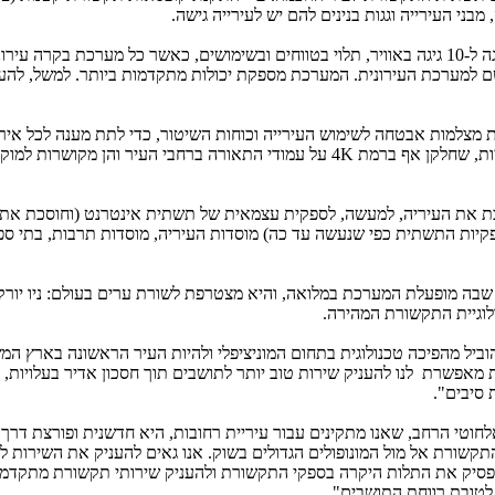
מבני העירייה וגגות בנינים להם יש לעירייה גישה
.
הפתרון מספק תשתית רחבת פס, בין מאות מגה ל-10 גיגה באוויר, תלוי בטווחים ובשימושים, כאשר כל מערכת בקרה
למערכת העירונית. המערכת מספקת יכולות מתקדמות ביותר. למשל, להעבי
צלמות אבטחה לשימוש העירייה וכוחות השיטור, כדי לתת מענה לכל אירו
אמת. ברחובות הותקנו מצלמות אבטחה עירוניות, שחלקן אף ברמת 4K על עמודי התאורה ברחבי העיר והן מ
פכת את העיריה, למעשה, לספקית עצמאית של תשתית אינטרנט (וחוסכת את
ת התשתית כפי שנעשה עד כה) מוסדות העיריה, מוסדות תרבות, בתי ספר,
שבה מופעלת המערכת במלואה, והיא מצטרפת לשורת ערים בעולם: ניו יורק,
לוגיית התקשורת המהירה
.
וביל מהפיכה טכנולוגית בתחום המוניציפלי ולהיות העיר הראשונה בארץ המ
 מאפשרת לנו להעניק שירות טוב יותר לתושבים תוך חסכון אדיר בעלויות, 
 סיבים
."
חוטי הרחב, שאנו מתקינים עבור עיריית רחובות, היא חדשנית ופורצת דרך 
שורת אל מול המונופולים הגדולים בשוק. אנו גאים להעניק את השירות לר
פסיק את התלות היקרה בספקי התקשורת ולהעניק שירותי תקשורת מתקדמי
 לטובת רווחת התושבים".