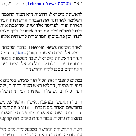
מאת:
מערכת
Telecom News
, 25.12.17, 10:55
לראשונה בישראל: רחובות היא העיר החכמה 
השלימה לאחרונה את העברת התשתיות העירונ
תאורה ועוד- לפריסה אלחוטית, שהופכת אות
חיבור לטכנולוגיית פס רחב אלחוטי
. בכך מצטרפ
לונדון וסן פרנסיסקו המחוברות לתשתית אלחו
לאחר חשיפת
Telecom News
חכמה אלחוטית ראשונה בארץ -
כאן
, פרסמה ה
העיר הראשונה בישראל, שבה מצלמות אבטחה, 
הנתונים עברו כולם לטכנולוגיה אלחוטית בפ
האחרונים בטכנולוגיה החדשנית
.
במקום להעביר את הכול תוך שימוש בסיבים א
בינוי ותשתיות, החליט ראש העיר רחובות, ש
העיר כולה בדגש על התשתיות העירוניות שלה (
הדבר התאפשר בעקבות אישור חדשני של משרד התקשורת לשי
בחודשים האחרונים חברת
SMBIT
התקינה ב
וחסכונית. רשת התקשורת מאפשרת לראשונה חיב
בהוצאות גדולות עבור הנחת סיבים תת קרקעי
רשת התקשורת החדשה בטכנולוגיית גלים מיל
עיר חכמה. עמודי התאורה והרמזורים בעיר 