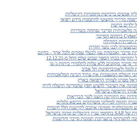
סמה מדריך מקצועי להתממת מידע רפואי
על ילדים ברשת
ינה מלאכותית וסייבר נפתחה בשדרות
ת חברתית בקהילה
בתעשייה לבני נוער חוזרת
 סייבר ואבטחת ענן לבעלי עסקים ולכל אחד - בחינם
קיימו בבתי הספר שבוע שלם החל מ-12.12.21
די סייבר מקוונים ללא עלות לתלמידי כיתות ג'-ט'
ראל מפרגן לצוותי הרפואה בארץ
זמינה את הציבור להציע חפץ שהמדינה תישלח לירח
לצוותי הרפואה בישראל
ודדות עם הקורונה הוצגו לשר הבריאות
ניק תקווה למיליוני משותקים בכיסא גלגלים
והטכנולוגיה מזמינה אתכם לקייטנת חלל חינמית
ים זמינה בישראל
מנה להשתתף בתערוכת תמונות סייבר וחדשנות