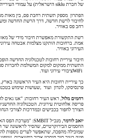
של חברת
siklu
הישראלית) על עמודי העירייה, 
לחיבור לרשת חדשה, דרך הרשת החדשה ומשם 
רחב פס באוויר
.
רשת התקשורת מאפשרת חיבור מידי של מאות מ
העירוני באוויר
.
חיבור עיריית רחובות לטכנולוגיה החדשה הו
התשתית ממקום למקום המשולמת לחברות ספקיו
WiFi
ציבורי עירוני ועוד
.
כך עיריית רחובות היא העיר הראשונה בארץ, 
פרנסיסקו, לונדון ועוד
,
שעושות שימוש בטכנו
רחמים מלול
, ראש העיר רחובות
:
"אנו גאים לה
פריסה אלחוטית עירונית. הטכנולוגיה החדשנית
הצורך לחפור בכבישים ובמדרכות לצורכי הנחת
יואב לודמר
, מנכ״ל
SMBIT
: "מערכת הפס האל
החסמים הבירוקרטיים, שהסיר לראשונה שר התק
שמובילה מהפכה, שתאפשר לערים נוספות לה
פינה בעיר תוך חיסכון אדיר במשאבים, שיופנו