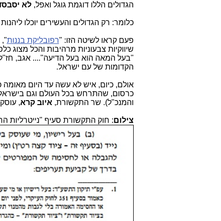
הגדולים הללו דוגמת גוגל ואפל,
לא יסבסדו 
כלומר: רק הגדולים והעשירים יוכלו ליהנ
פעם קראו לשיטה הזו: "
רפובליקת בננות
",
שיווקיות צבעוניות מרהיבות והכל מצוג כ
"בעל המאה הוא בעל הדיעה".... אגב, חז"ל
הקדומות של עם ישראל.
אולם, כיום, איש לא עשה עד היום מאומה 
כרסום, שהתרחש בכל העולם וגם בישראל
והמנכ"ל). שר התקשורת,
איוב קרא
, עוסק
צילום
: חוק התקשורת סעיף "נייטרליות הר