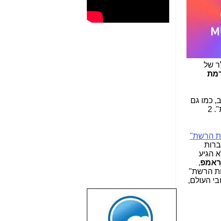
הסלולר של
ת הזרמת
, כמו גם
בישראל, ספקי התקשורת הגדולים לנקוט בכמה שיטות טכנולוגיות ושיווקיות כדי לעקוף את כללי "נייטרליות הרשת". 2
ות הרשת"
ה בנושא ה-Zero Rating של חברות
א הגיע
ראמפ
,
ייטרליות הרשת"
בי העולם,
שבוע טוב לכל
הגולשים באשר
הם!!!