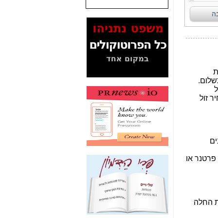
שנתנו לסלקום? -
כאן
המסמכים בנושא בזק-
Yes (תיק 4000)
מוכיחים "תפירת תיק"
לאיש הלא נכון! -
כאן
עובדות ומסמכים
המוסתרים מהציבור:
האם ביבי כשר
תקשורת עזר לקב'
בזק? -
כאן
מה מקור ה-Fake
News שהביא לתפירת
תיק לביבי והעלמת
החשודים הנכונים -
כאן
אחת הרגליים של "תיק
4000 התפור"
התמוטטה היום
בניצחון (כפול) של בזק
-
כאן
איך כתבות מפנקות