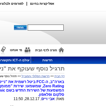
|
אפליקציות בחינם
לפורומים ולבלוגים
מי אנחנו
חזרה לדף הבית
חדשות
עולם ה-ICT ותקשורת
תרגיל נוסף שעוקף את "ניטרלי
דף הבית
>>
חדשות הסלולר והמובייל
>> תרגיל נוסף שעוקף 
בארה"ב, ה-FCC ביטל רשמ
Zero Rating, שמשמעו: שירות 
סלקום ופלאפון.
מאת:
אבי וייס
, 28.12.17, 11:50