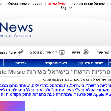
|
|
|
|
לפורטל חברות הקהילה
המייל האדום
אפלקציות האתר בסלולר
הר
English
צור קשר
וידיאו
לוח אירועים וכנסים
שאלות ותשו
פורומים וביטקוין
דעות ומחקרים
צרכנות
ות הרשת" בישראל בשירות Apple Music
את "ניטרליות הרשת" בישראל בשירות Apple Music
ית את "נייטרליות הרשת". בישראל, זה מתחסל בתרגילים, שאחד מהם מכ
"ממומן מאחורי הקלעים ע"י בעלי הממון" ולכן אינו נכלל בחבילת הגליש
המשמעות של השירות החדש בשם Apple Music של פרטנר, שמתחרה כעת בהפרות החוק הקודמו