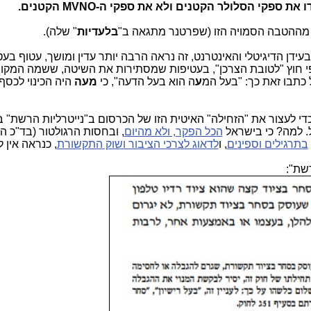
את ספקי הסלולר הקטנים ולא את ספקי ה-MVNO הקטנים.
ות מההטבה הסמויה הזו (שפרטנר מתגאה ב"
בלעדיות
" שלה).
 בעידן הדיגיטלי והאינטרנט, זה נראה הרבה יותר עדין ומושך, עטוף בע
לפי חוץ "לטובת הצרכן", בעטיפות שמסתירות את השיטה, ששמה המקוצ
 כתבו זאת כך: "בעל המ
ע
ה הוא בעל הדעה", כי
מעה
היה הכינוי לכסף
כדי לעצור את "הזחילה" האיטית הזו של הכרסום ב"נייטרליות הרשת" 
. למה? כי בישראל
הכל הפקר, ולא מהיום
, ובחסות הרגולטור (בד"כ ה
בתרגילים וספינים
, ו
לדאוג לצרכי הציבור ושוק התקשורת
, כנראה אין ל
שת":