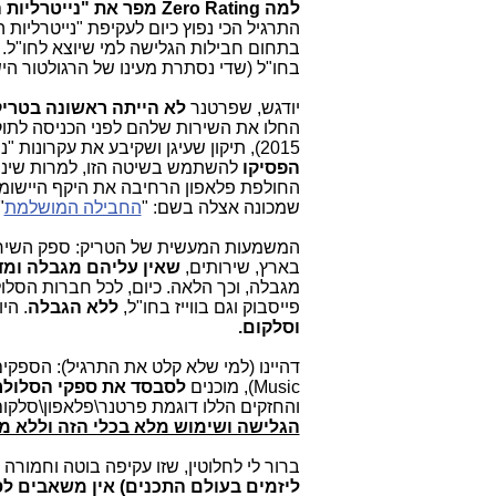
למה Zero Rating מפר את "נייטרליות הרשת"?
התרגיל הכי נפוץ כיום לעקיפת "נייטרליו
בתחום חבילות הגלישה למי שיוצא לחו"ל. 
בחו"ל (שדי נסתרת מעינו של הרגולטור הי
יודגש, שפרטנר
לא הייתה ראשונה בטריק
2015), תיקון שעיגן ושקיבע את עקרונות "נייטרליות הרשת" בישראל בדגש על חברות הסלולר, והן (פלאפון וסלקום)
הפסיקו
להשתמש בשיטה הזו, למרות שינוי
החולפת פלאפון הרחיבה את היקף היישומ
שמכונה אצלה בשם: "
החבילה המושלמת
.
המשמעות המעשית של הטריק: ספק השירות
בארץ, שירותים,
שאין עליהם מגבלה ומד
מגבלה, וכך הלאה. כיום, לכל חברות הסלול
פייסבוק וגם בווייז בחו"ל,
ללא הגבלה
. הי
וסלקום.
Music), מוכנים
לסבסד את ספקי הסלולר
והחזקים הללו דוגמת פרטנר\פלאפון\סלקום, שימוש ב-Waze או במקרה 
הגלישה ושימוש מלא בכלי הזה וללא מ
ברור לי לחלוטין, שזו עקיפה בוטה וחמורה 
ליזמים בעולם התכנים) אין משאבים לס