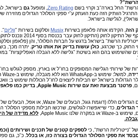
ת הרשת" החל בארה"ב וקרוי בשם
Zero Rating
, ומופעל
גם
בישראל, ל
התרגיל הוותיק הזה כעת הועתק ע"י ספקי הסלולר הגדולים מהזירה של
שראלי), לגלישה בישראל.
 הזה
, הקידמו אותה פלאפון בשירות
Musix
וסלקום בשירות "
ווליום
". 
החלו את השירות שלהם לפני הכניסה לתוקף של התיקון לחוק (הת
 החוק, כך שכרגע,
כולן עושות בדיוק את אותו טריק
. יתרה מכך, בש
ים שהשימוש בהם הוא בשיטת "גלישה ללא הגבלה האפליקציות" במ
"
 של שירותי הגלישה המסופקים בחו"ל או בארץ, מספק לגולש בחו"ל
ידה
, למשל: 
ר הגדולות בישראל יש חבילות ליוצאים לחו"ל הכוללות שימוש ב: ווא
ום,
פרטנר מבצעת זאת עם שירות Apple Music, בדיוק כמו פלא
 הגדולים
, כדי שייאפשרו לגולשים, שרכשו חבילות מספקי הסלולר הג
שלנו Apple Music,
ללא מדידה של הי
גבלה.
של "נייטרליות הרשת", כי
לספקים קטנים של תכנים ושירותים (וכמו
בסד את ספקי הסלולר הגדולים בצורה כזו, או בכלל
. כ"כ, גם ספ