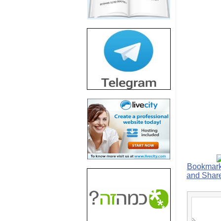
חשיפת חשד לשחיתות
הדומה לזו של "תיק
4000" אך בתחום
הסלולר -
כאן
חשיפת מה שלא
רוצים שתדעו בעניין
פריסת אנלימיטד
(בניחוח בלתי נסבל) -
כאן
חשיפה: איוב קרא
אישר לקבוצת סלקום
בדיוק מה שביבי אישר
ל-Yes ולבזק -
כאן
האם השר איוב קרא
היה צריך בכלל לחתום
על האישור, שנתן
לקבוצת סלקום? -
כאן
האם ביבי וקרא קבלו
בכלל תמורה עבור
ההטבות הרגולטוריות