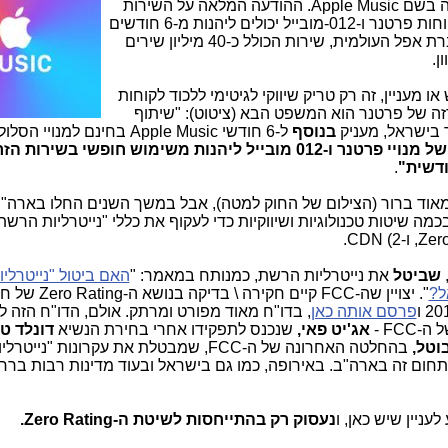
היום פרטנר השיקה שירות חדש ללקוחותיה בשם Apple Music. ההודעה המלאה על השירות
, למתעניינים. בקצרה: לקוחות פרטנר ו-012-מובייל יכולים ליהנות מ-6 חודשים
של שימוש בחינם בשירות המוזיקה של חברת אפל העולמית, שירות הכולל כ-40 מיליון שירים
ן.
חדש או מעניין, זה רק טריק שיווקי לגיטימי ללכוד לקוחות
זה של פרטנר הוא המשפט הבא (ציטוט): "שיתוף
בנוסף
ל-6 חודשי Apple Music בחינם למנויי 
גם את היכולת הבלעדית של מנויי פרטנר ו-012 מובייל ליהנות משימוש חופשי בשירו
דשית"
.
אוד ברור (הצילום של החוק למטה), אבל במשך השנים החלו בארה"ב
שביטל
את נייטרליות הרשת, כמנותח במאמר: "
האם ביטול "נייטרלי
ל?
". יצויין שה-FCC קיים חקירה \ בדיק
פרסם אותה כאן
, בדו"ח מאוד מפורט ומרתק. אולם, הדו"ח הזה ל
אג'יט פאי,
שנכנס לתפקידו אחרי בחירת הנשיא
דונלד ט
וטל,
בהחלטה האחרונה של ה-FCC, שמבטלת את עקרונות "נ
חום זה בארה"ב. באירופה, כמו גם בישראל ובעוד מדינות רבות ברח
נעסוק רק בהתייחסות לשיטת ה-Zero Rating.