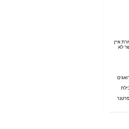
הפכו לפתע לטובת
הנאה שהיא מיסודות
עבירת השוחד? -
כאן
שערוריית הקנס הענק
על בזק וחשיפת
"תעודת הביטוח" של
נתניהו בתיק 4000 -
כאן
ערוץ 20: "תיק תפור":
אבי וייס חושף את
מחדלי "תיק 4000" -
כאן
התבלבלתם: גיא פלד
הפך את כחלון, גבאי
ואילת לחשודים
המרכזיים בתיק 4000 -
כאן
פצצות בתיק 4000:
האם היו בכלל
התנגדויות למיזוג
בזק-יס? -
כאן