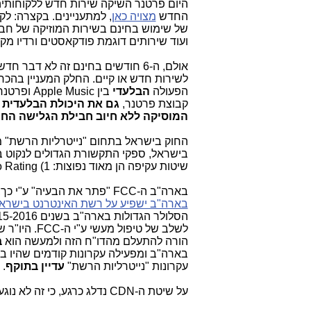
החדש
מצויה כאן
ועוד שירותים דוגמת פודקאסטים ורדיו מקוו
אולם, ה-6 חודשים בחינם זה לא דבר 
לשירות חדש או קיים. החלק המעניין בהכר
הפעולה
הבלעדי
בין Apple Music ופרטנר בישראל, מעניק
קבוצת פרטנר,
המוסיקה ללא חיוב חבילת הגלישה החו
החוק בישראל בתחום "נייטרליות הרשת" מ
שיטות עקיפה הן מאוד נפוצות: 1) Zero Rating, ו-2) CDN.
בארה"ב ה-FCC "פתר את הבעיה" ע"י כך,
בארה"ב ישפיע על רשת האינטרנט בישרא
הסלולר הגדולות בארה"ב בשנים 2015-2016 ו
לשלב של טיפול מעשי ע"י ה-FCC. היו"ר של ה-FCC -
הורה להתעלם מהדו"ח הזה ולמעשה הוא
ב
בארה"ב ומפעילה עקרונות קודמים שהיו בת
עקרונות "נייטרליות הרשת"
עדיין בתוקף
.
על שיטת ה-CDN נדלג כרגע, כי זה לא נוגע לעניין שיש כאן, ו