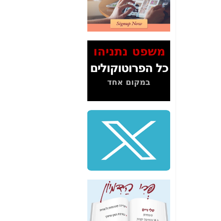
2" על תעלולי השר
משה כחלון -
כאן
המשך חשיפת הבלוף
ששמו "מהפיכת
הסלולר" ואיך מסרסים
את הנתונים לציבור -
כאן
סיכום ביקור בסיליקון
ואלי - למה 3 הגדולות
משקיעות ומפתחות
באותם תחומים -
כאן
שלמה פילבר (עד
לאחרונה מנכ"ל משרד
התקשורת) - עד
מדינה? הצחקתם
אותי! -
כאן
"יש אפליה בחקירה"?
חשיפה: למה השר
משה כחלון לא נחקר
עד היום? -
כאן