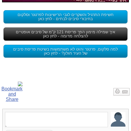
חשיפת התרגיל והשקרים לגבי הרישיונות לפרטנר וסלקום
בחיבורי סיבים לבתים - לחץ כאן
איך שמילה מימון הפך פריסת 121 ק"מ של סיבים אופטיים
להצלחה מדומה - לחץ כאן
למה סלקום, פרטנר והוט לא משתמשות בשיטת פריסת סיבים
של העיר חולון? - לחץ כאן