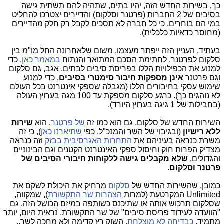
כך, בשירות החדש הזה, יהיו בתים, שתהיה להם תשתית גישה
בסיבים של 2 החברות (פרטנר וסלקום) והדיירים יצטרכו להחליט
במי הם בוחרים, כי כל חברה לא תסכים לקבל רק חלק מהדיירים
(מחוסר כדאיות כלכלית).
בעתיד, העניין הזה ייפתר מעצמו, משום שלאחרונה החל מו"מ בין
סלקום לפרטנר, לחתימת הסכם המתואר והנתוח
במאמר כאן
, כדי
למנוע את הכפילויות הללו בפריסת סיבים לבתים. אגב, גם סלקום
וגם פרטנר
אינן מספקות חיבור סימטרי בסיבים
, כדי למנוע
שימוש עסקי בחיבורים הללו (מגבלה שספקי אינטרנט בכל העולם
לא נוהגים כך). כרגע סלקום מספקת עד 100 מגה בערוץ העולה
(בחבילות של 1 גיגה בערוץ היורד).
השירות החדש של סלקום, גם הוא כמו זה
של פרטנר
, הוא
שירות
ללא רישיון
(ובגיבוי של השר והמנכ"ל, כפי
שתיארנו כאן
), כי זה
משרת כנראה בעיניהם את
התחרות האגרסיבית בבזק
וזה כנראה
מצדיק הפרות חוק וחיסול ספקי האינטרנט הקטנים וגם הבינוניים
והגדולים,
שלא מקבלים גישה ללקוחות חיבורי הסיבים של
פרטנר וסלקום
.
כמובן, שהשירות החדש של
סלקום
מרחיק את היכולת לשקם את
Unlimited המקרטעת (למרות
הצהרות שר התקשורת
), שמקווה,
שסלקום תרכוש אותה או שתיכנס כשותפה במיזם הכושל הזה. גם
"הוועדה לעידוד פריסת סיבים" של שר התקשורת, נראית היום, יותר
מתמיד,
כבדיחה לא מוצלחת
. השוק רץ קדימה ולא מחכה לשר..