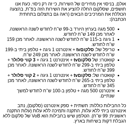
אולם, בניסוי אין מחירים של השירות, כי זה רק ניסוי. כעת אנו
חושפים, שסלקום החלה להציע את השירות הזה בפ"ת, בהצעה
הכוללת את המרכיבים הבאים (ראה גם בתצלום בתחתית
הכתבה):
500 מגה בערוץ היורד ב-99 ש"ח לחודש לשנה הראשונה.
לאחר מכן 149 ש"ח לחודש.
1 גיגה ב-115 ש"ח לחודש לשנה הראשונה. לאחר מכן 159
ש"ח לחודש.
טריפל של:
סלקוםtv
+ אינטרנט 1 גיגה + טלפון ביתי ב-199
ש"ח לחודש לשנה הראשונה. לאחר מכן 249 ש"ח.
קוואטרו: של
סלקוםtv
+ אינטרנט 1 גיגה +
3 קווי סלולר
+
טלפון ביתי ב-299 ש"ח לחודש לשנה הראשונה. לאחר מכן
399 ש"ח לחודש.
קוואטרו של:
סלקוםtv
+ אינטרנט 1 גיגה +
2 קווי סלולר
+
טלפון ביתי ב-265 ש"ח לחודש לשנה הראשונה, לאחר מכן
345 ש"ח לחודש.
אינטרנט 500 מגה + טלפון ב-100 ש"ח לחודש למשך
שנתיים.
כל החבילות כוללות: תשתית + ספק אינטרנט (סלקום), נתב
אינטרנט ביתי ללא עלות, התקנה ותמיכה ללא עלות (עלות התקנה
ראשונית: 99 ש"ח). הטלפון שיש בחבילות הוא VoB של סלקום ללא
הגבלת דקות בשיחות בארץ.