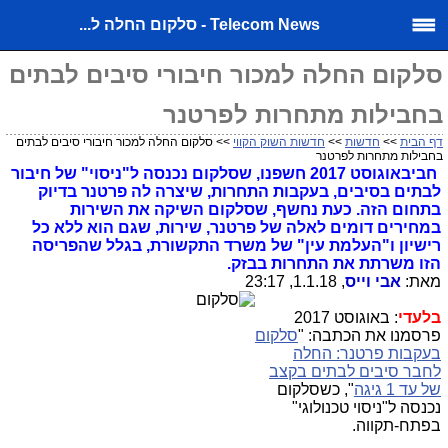
Telecom News - סלקום החלה ל...
סלקום החלה למכור חיבורי סיבים לבתים
בחבילות מתחרות לפרטנר
דף הבית
>>
חדשות
>>
חדשות השוק הקווי
>> סלקום החלה למכור חיבורי סיבים לבתים
בחבילות מתחרות לפרטנר
חביבאוגוסט 2017 חשפנו, שסלקום נכנסה ל"ניסוי" של חיבור
לבתים בסיבים, בעקבות התחרות, שיצרה לה פרטנר בדיוק
בתחום הזה. כעת נחשף, שסלקום השיקה את השירות
במחירים דומים לאלה של פרטנר, שירות, שגם הוא ללא כל
רישיון ו"העלמת עין" של משרד התקשורת, בגלל שהפריסה
הזו משרתת את התחרות בבזק.
מאת:
אבי וייס
, 1.1.18, 23:17
בלעדי
: באוגוסט 2017
פרסמנו את הכתבה: "
סלקום
בעקבות פרטנר: החלה
לחבר סיבים לבתים בקצב
של עד 1 גיגה
", כשסלקום
נכנסה ל"ניסוי טכנולוגי"
בפתח-תקווה.